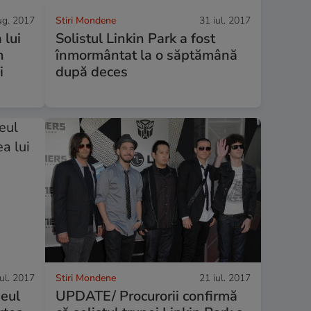
ug. 2017
Stiri Mondene
31 iul. 2017
 lui
Solistul Linkin Park a fost
n
înmormântat la o săptămână
i
după deces
iul. 2017
Stiri Mondene
21 iul. 2017
neul
UPDATE/ Procurorii confirmă