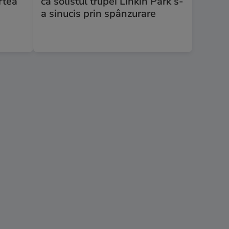
rtea
că solistul trupei Linkin Park s-
a sinucis prin spânzurare