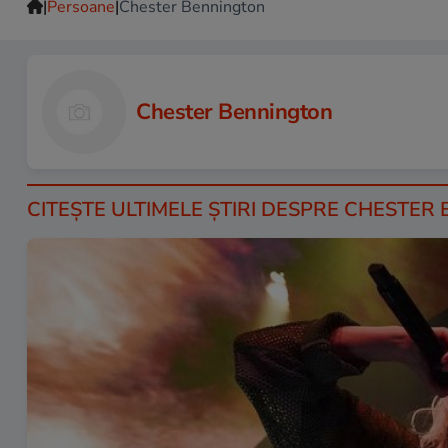
|
|
Persoane
Chester Bennington
Chester Bennington
CITEŞTE ULTIMELE ŞTIRI DESPRE CHESTER