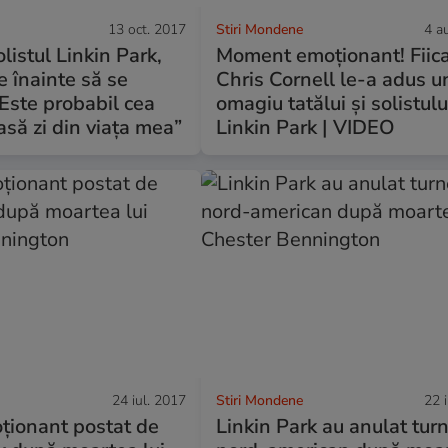
13 oct. 2017
Stiri Mondene
4 a
listul Linkin Park,
Moment emoționant! Fiica
e înainte să se
Chris Cornell le-a adus u
„Este probabil cea
omagiu tatălui și solistulu
să zi din viața mea”
Linkin Park | VIDEO
24 iul. 2017
Stiri Mondene
22 
ționant postat de
Linkin Park au anulat tur