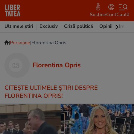
Susține
Cont
Caută
Ultimele știri
Exclusiv
Criză politică
Opinii
Intervi
|
|
Persoane
Florentina Opris
Florentina Opris
CITEŞTE ULTIMELE ŞTIRI DESPRE
FLORENTINA OPRIS!