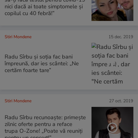
nici dacă ai toate simptomele și
copilul cu 40 febră!”
Stiri Mondene
15 dec. 2019
Radu Sîrbu și soția fac bani
împreună, dar ies scântei: „Ne
certăm foarte tare”
Stiri Mondene
27 oct. 2019
Radu Sîrbu recunoaște: primește
zilnic oferte pentru a reface
trupa O-Zone! „Poate vă reuniți
pentru un concert!”