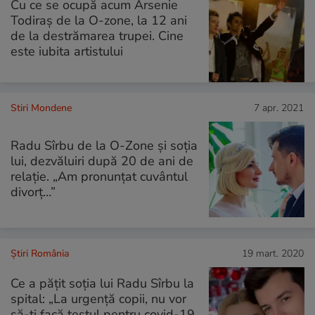
Cu ce se ocupă acum Arsenie
Todiraș de la O-zone, la 12 ani
de la destrămarea trupei. Cine
este iubita artistului
Stiri Mondene
7 apr. 2021
Radu Sîrbu de la O-Zone și soția
lui, dezvăluiri după 20 de ani de
relație. „Am pronunțat cuvântul
divorț…”
Știri România
19 mart. 2020
Ce a pățit soția lui Radu Sîrbu la
spital: „La urgență copii, nu vor
să-ți facă testul pentru covid-19