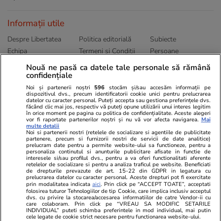
Informații utile
Despre Libertatea
Politica editorială
Subiecte
Echipa
Termeni și Conditii
Persoane
Publicitate
Abonamente
Sitemap
Nouă ne pasă ca datele tale personale să rămână
confidențiale
Politica de
Autori
confidențialitate
Noi și partenerii noștri
596
stocăm și/sau accesăm informații pe
dispozitivul dvs., precum identificatorii cookie unici pentru prelucrarea
datelor cu caracter personal. Puteți accepta sau gestiona preferințele dvs.
Ringier România
făcând clic mai jos, respectiv vă puteți opune utilizării unui interes legitim
în orice moment pe pagina cu politica de confidențialitate. Aceste alegeri
vor fi raportate partenerilor noștri și nu vă vor afecta navigarea.
Mai
Libertatea pentru
ELLE
Locuri de muncă
multe detalii
femei
Noi si partenerii nostri (retelele de socializare si agentiile de publicitate
Gazeta Sporturilor
Imobiliare.ro
partenere, precum si furnizorii nostri de servicii de date analitice)
Unica.ro
prelucram date pentru a permite website-ului sa functioneze, pentru a
Stiri mondene
Jobradar24
personaliza continutul si anunturile publicitare afisate in functie de
Program TV
Calculator sarcina
Imoradar24
interesele si/sau profilul dvs., pentru a va oferi functionalitati aferente
retelelor de socializare si pentru a analiza traficul pe website. Beneficiati
Avantaje
Ajută Copiii
Colecții Libertatea
de drepturile prevazute de art. 15-22 din GDPR in legatura cu
prelucrarea datelor cu caracter personal. Aceste drepturi pot fi exercitate
prin modalitatea indicata
aici
. Prin click pe “ACCEPT TOATE”, acceptati
Pariază responsabil! Decizia ONJN nr. 821/25.09.2025.
folosirea tuturor Tehnologiilor de tip Cookie, care implica inclusiv acceptul
dvs. cu privire la stocarea/accesarea informatiilor de catre Vendor-ii cu
Jocurile de noroc sunt interzise minorilor.
care colaboram. Prin click pe “VREAU SA MODIFIC SETARILE
INDIVIDUAL” puteti schimba preferintele in mod individual, mai putin
cele legate de cookie strict necesare pentru functionarea website-ului.