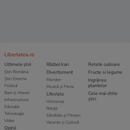
Libertatea.ro
Ultimele știri
Război Iran
Retete culinare
Știri România
Divertisment
Fructe si legume
Știri Externe
Monden
Ingrijirea
plantelor
Politică
Muzică și Filme
Bani și Afaceri
Cele mai citite
Lifestyle
știri
Infrastructura
Horoscop
Educație
Relații
Tehnologie
Sănătate și Fitness
Video
Vacanțe și Cultură
Opinii