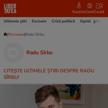
Susține
Cont
Caută
Ultimele știri
Exclusiv
Criză politică
Opinii
Intervi
|
|
Persoane
Radu Sîrbu
Radu Sîrbu
CITEŞTE ULTIMELE ŞTIRI DESPRE RADU
SÎRBU!