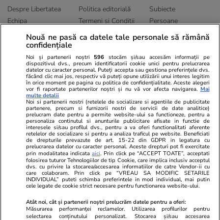
Despre Libertatea
Politica editorială
Subiecte
Echipa
Termeni și Conditii
Persoane
Publicitate
Abonamente
Sitemap
Nouă ne pasă ca datele tale personale să rămână
confidențiale
Politica de
Autori
confidențialitate
Noi și partenerii noștri
596
stocăm și/sau accesăm informații pe
dispozitivul dvs., precum identificatorii cookie unici pentru prelucrarea
datelor cu caracter personal. Puteți accepta sau gestiona preferințele dvs.
Ringier România
făcând clic mai jos, respectiv vă puteți opune utilizării unui interes legitim
în orice moment pe pagina cu politica de confidențialitate. Aceste alegeri
vor fi raportate partenerilor noștri și nu vă vor afecta navigarea.
Mai
Libertatea pentru
ELLE
Locuri de muncă
multe detalii
femei
Noi si partenerii nostri (retelele de socializare si agentiile de publicitate
Gazeta Sporturilor
Imobiliare.ro
partenere, precum si furnizorii nostri de servicii de date analitice)
Unica.ro
prelucram date pentru a permite website-ului sa functioneze, pentru a
Stiri mondene
Jobradar24
personaliza continutul si anunturile publicitare afisate in functie de
Program TV
Calculator sarcina
Imoradar24
interesele si/sau profilul dvs., pentru a va oferi functionalitati aferente
retelelor de socializare si pentru a analiza traficul pe website. Beneficiati
Avantaje
Ajută Copiii
Colecții Libertatea
de drepturile prevazute de art. 15-22 din GDPR in legatura cu
prelucrarea datelor cu caracter personal. Aceste drepturi pot fi exercitate
prin modalitatea indicata
aici
. Prin click pe “ACCEPT TOATE”, acceptati
Pariază responsabil! Decizia ONJN nr. 821/25.09.2025.
folosirea tuturor Tehnologiilor de tip Cookie, care implica inclusiv acceptul
dvs. cu privire la stocarea/accesarea informatiilor de catre Vendor-ii cu
Jocurile de noroc sunt interzise minorilor.
care colaboram. Prin click pe “VREAU SA MODIFIC SETARILE
INDIVIDUAL” puteti schimba preferintele in mod individual, mai putin
cele legate de cookie strict necesare pentru functionarea website-ului.
© 2026 Ringier Romania. Toate drepturile rezervate
Atât noi, cât și partenerii noștri prelucrăm datele pentru a oferi:
Măsurarea performanței reclamelor. Utilizarea profilurilor pentru
selectarea conținutului personalizat. Stocarea și/sau accesarea