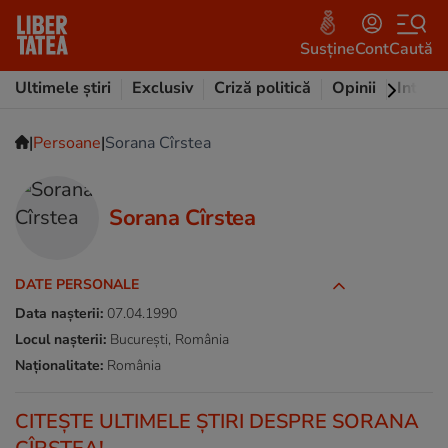
Susține
Cont
Caută
Ultimele știri
Exclusiv
Criză politică
Opinii
Intervi
|
|
Persoane
Sorana Cîrstea
Sorana Cîrstea
DATE PERSONALE
Data nașterii:
07.04.1990
Locul nașterii:
București, România
Naționalitate:
România
CITEŞTE ULTIMELE ŞTIRI DESPRE SORANA