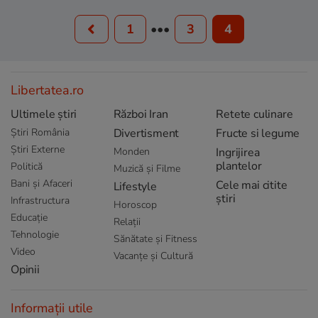
1
•••
3
4
Libertatea.ro
Ultimele știri
Război Iran
Retete culinare
Știri România
Divertisment
Fructe si legume
Știri Externe
Monden
Ingrijirea
plantelor
Politică
Muzică și Filme
Bani și Afaceri
Cele mai citite
Lifestyle
știri
Infrastructura
Horoscop
Educație
Relații
Tehnologie
Sănătate și Fitness
Video
Vacanțe și Cultură
Opinii
Informații utile