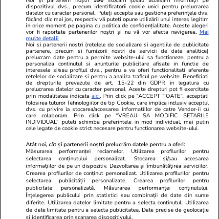
Noi și partenerii noștri
596
stocăm și/sau accesăm informații pe
dispozitivul dvs., precum identificatorii cookie unici pentru prelucrarea
datelor cu caracter personal. Puteți accepta sau gestiona preferințele dvs.
Ringier România
făcând clic mai jos, respectiv vă puteți opune utilizării unui interes legitim
în orice moment pe pagina cu politica de confidențialitate. Aceste alegeri
vor fi raportate partenerilor noștri și nu vă vor afecta navigarea.
Mai
Libertatea pentru
ELLE
Locuri de muncă
multe detalii
femei
Noi si partenerii nostri (retelele de socializare si agentiile de publicitate
Gazeta Sporturilor
Imobiliare.ro
partenere, precum si furnizorii nostri de servicii de date analitice)
Unica.ro
prelucram date pentru a permite website-ului sa functioneze, pentru a
Stiri mondene
Jobradar24
personaliza continutul si anunturile publicitare afisate in functie de
Program TV
Calculator sarcina
Imoradar24
interesele si/sau profilul dvs., pentru a va oferi functionalitati aferente
retelelor de socializare si pentru a analiza traficul pe website. Beneficiati
Avantaje
Ajută Copiii
Colecții Libertatea
de drepturile prevazute de art. 15-22 din GDPR in legatura cu
prelucrarea datelor cu caracter personal. Aceste drepturi pot fi exercitate
prin modalitatea indicata
aici
. Prin click pe “ACCEPT TOATE”, acceptati
Pariază responsabil! Decizia ONJN nr. 821/25.09.2025.
folosirea tuturor Tehnologiilor de tip Cookie, care implica inclusiv acceptul
Jocurile de noroc sunt interzise minorilor.
dvs. cu privire la stocarea/accesarea informatiilor de catre Vendor-ii cu
care colaboram. Prin click pe “VREAU SA MODIFIC SETARILE
INDIVIDUAL” puteti schimba preferintele in mod individual, mai putin
cele legate de cookie strict necesare pentru functionarea website-ului.
© 2026 Ringier Romania. Toate drepturile rezervate
Atât noi, cât și partenerii noștri prelucrăm datele pentru a oferi:
Măsurarea performanței reclamelor. Utilizarea profilurilor pentru
selectarea conținutului personalizat. Stocarea și/sau accesarea
informațiilor de pe un dispozitiv. Dezvoltarea și îmbunătățirea serviciilor.
Crearea profilurilor de conținut personalizat. Utilizarea profilurilor pentru
Actualizare preferințe cookies
selectarea publicității personalizate. Crearea profilurilor pentru
publicitate personalizată. Măsurarea performanței conținutului.
Înțelegerea publicului prin statistici sau combinații de date din surse
diferite. Utilizarea datelor limitate pentru a selecta conținutul. Utilizarea
de date limitate pentru a selecta publicitatea. Date precise de geolocație
și identificarea prin scanarea dispozitivului.