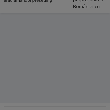
erau amândoi președinți