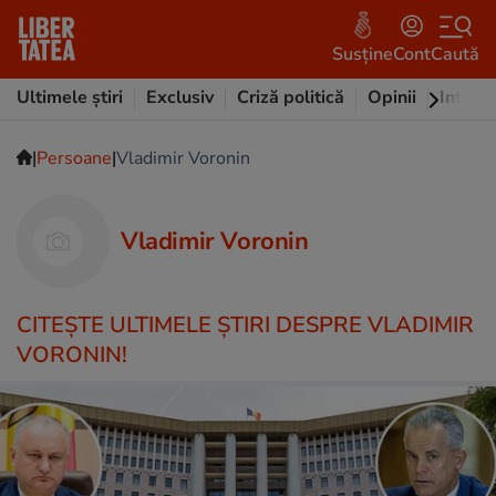
Susține
Cont
Caută
Ultimele știri
Exclusiv
Criză politică
Opinii
Intervi
|
|
Persoane
Vladimir Voronin
Vladimir Voronin
CITEŞTE ULTIMELE ŞTIRI DESPRE VLADIMIR
VORONIN!