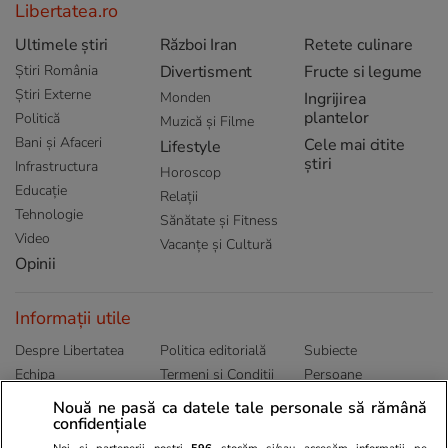
Libertatea.ro
Ultimele știri
Război Iran
Retete culinare
Știri România
Divertisment
Fructe si legume
Știri Externe
Monden
Ingrijirea
plantelor
Politică
Muzică și Filme
Bani și Afaceri
Cele mai citite
Lifestyle
știri
Infrastructura
Horoscop
Educație
Relații
Tehnologie
Sănătate și Fitness
Video
Vacanțe și Cultură
Opinii
Informații utile
Despre Libertatea
Politica editorială
Subiecte
Echipa
Termeni și Conditii
Persoane
Publicitate
Abonamente
Sitemap
Nouă ne pasă ca datele tale personale să rămână
Politica de
Autori
confidențiale
confidențialitate