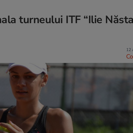
ala turneului ITF “Ilie Năst
12 
Co