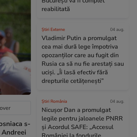
București va fi complet
reabilitată
Știri Externe
04 aug.
Vladimir Putin a promulgat
cea mai dură lege împotriva
opozanților care au fugit din
Rusia ca să nu fie arestați sau
uciși. „Îi lasă efectiv fără
drepturile cetățenești”
Știri România
04 aug.
cover
Nicușor Dan a promulgat
legile pentru jaloanele PNRR
osniaca s-
și Acordul SAFE: „Accesul
a Andreei
României la fondurile