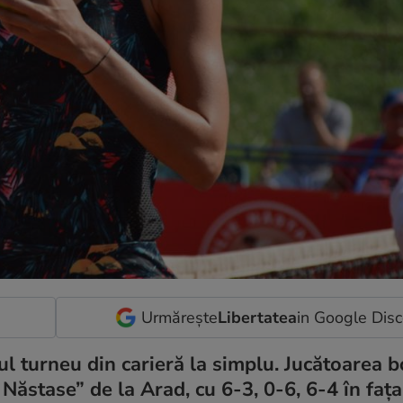
Urmărește
Libertatea
in Google Dis
ul turneu din carieră la simplu. Jucătoarea b
ie Năstase” de la Arad, cu 6-3, 0-6, 6-4 în faț