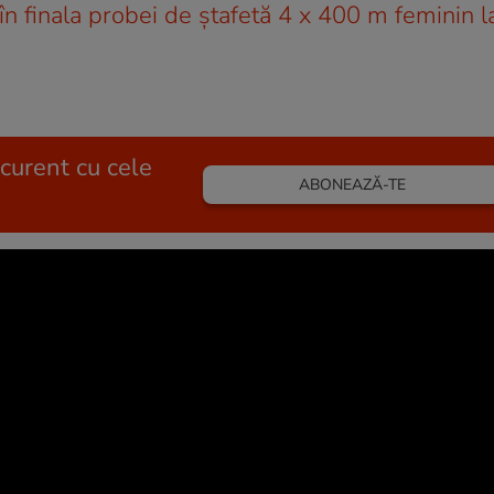
n finala probei de ștafetă 4 x 400 m feminin l
 curent cu cele
ABONEAZĂ-TE