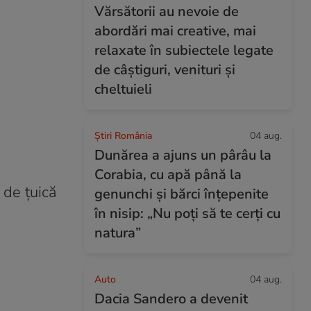
Vărsătorii au nevoie de
abordări mai creative, mai
relaxate în subiectele legate
de câștiguri, venituri și
cheltuieli
Știri România
04 aug.
Dunărea a ajuns un pârâu la
Corabia, cu apă până la
 de țuică
genunchi și bărci înțepenite
în nisip: „Nu poți să te cerți cu
natura”
Auto
04 aug.
Dacia Sandero a devenit