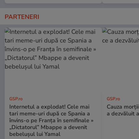
PARTENERI
GSP.ro
GSP.ro
Internetul a explodat! Cele mai
Cauza morții
tari meme-uri după ce Spania a
a dezvăluit 
învins-o pe Franța în semifinale »
„Dictatorul” Mbappe a devenit
bebelușul lui Yamal