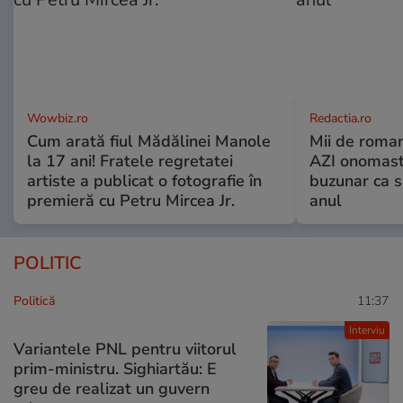
Wowbiz.ro
Redactia.ro
Cum arată fiul Mădălinei Manole
Mii de roman
la 17 ani! Fratele regretatei
AZI onomasti
artiste a publicat o fotografie în
buzunar ca s
premieră cu Petru Mircea Jr.
anul
POLITIC
Politică
11:37
Interviu
Variantele PNL pentru viitorul
prim-ministru. Sighiartău: E
greu de realizat un guvern