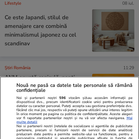
Lifestyle
08 iul.
Ce este Japandi, stilul de
amenajare care combină
minimalismul japonez cu cel
scandinav
Știri România
11:29
ANM anunță caniculă, nopți
Nouă ne pasă ca datele tale personale să rămână
tropicale și furtuni în perioada
confidențiale
17-19 iulie 2026. Cod galben
Noi și partenerii noștri
596
stocăm și/sau accesăm informații pe
emis pentru mai multe județe
dispozitivul dvs., precum identificatorii cookie unici pentru prelucrarea
datelor cu caracter personal. Puteți accepta sau gestiona preferințele dvs.
făcând clic mai jos, respectiv vă puteți opune utilizării unui interes legitim
din România
în orice moment pe pagina cu politica de confidențialitate. Aceste alegeri
vor fi raportate partenerilor noștri și nu vă vor afecta navigarea.
Mai
multe detalii
Noi si partenerii nostri (retelele de socializare si agentiile de publicitate
partenere, precum si furnizorii nostri de servicii de date analitice)
Știri România
11:17
prelucram date pentru a permite website-ului sa functioneze, pentru a
personaliza continutul si anunturile publicitare afisate in functie de