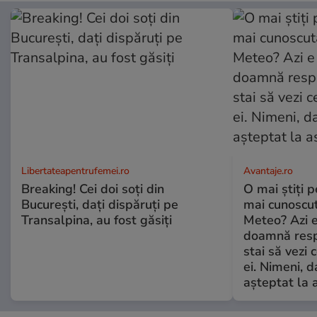
Libertateapentrufemei.ro
Avantaje.ro
Breaking! Cei doi soți din
O mai știți 
București, dați dispăruți pe
mai cunoscu
Transalpina, au fost găsiți
Meteo? Azi e
doamnă respe
stai să vezi 
ei. Nimeni, d
așteptat la 