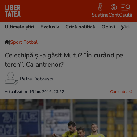
Susține
Cont
Caută
Ultimele știri
Exclusiv
Criză politică
Opinii
Video
|
Sport
|
Fotbal
Ce echipă și-a găsit Mutu? ”În curând pe
teren”. Ca antrenor?
Petre Dobrescu
Actualizat pe 16 ian. 2016, 23:52
Comentează