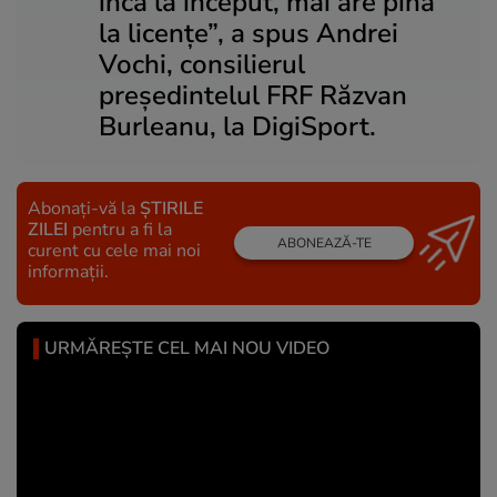
încă la început, mai are pînă
la licențe”, a spus Andrei
Vochi, consilierul
președintelul FRF Răzvan
Burleanu, la DigiSport.
Abonați-vă la
ȘTIRILE
ZILEI
pentru a fi la
ABONEAZĂ-TE
curent cu cele mai noi
informații.
URMĂREȘTE CEL MAI NOU VIDEO