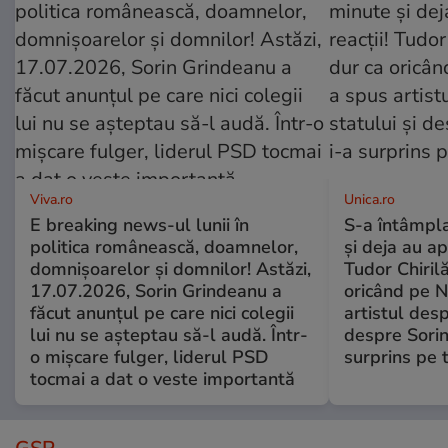
Viva.ro
Unica.ro
E breaking news-ul lunii în
S-a întâmpl
politica românească, doamnelor,
și deja au ap
domnișoarelor și domnilor! Astăzi,
Tudor Chiril
17.07.2026, Sorin Grindeanu a
oricând pe N
făcut anunțul pe care nici colegii
artistul desp
lui nu se așteptau să-l audă. Într-
despre Sorin
o mișcare fulger, liderul PSD
surprins pe 
tocmai a dat o veste importantă