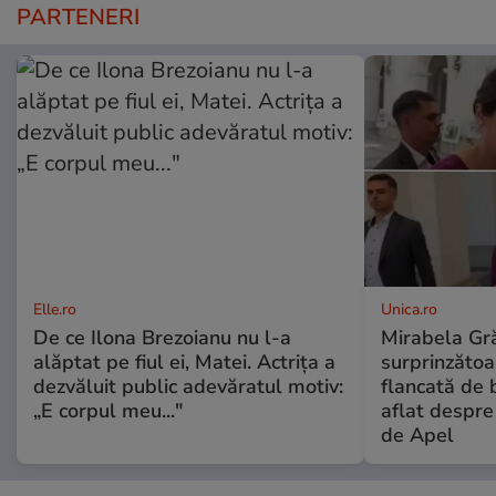
PARTENERI
Elle.ro
Unica.ro
De ce Ilona Brezoianu nu l-a
Mirabela Gră
alăptat pe fiul ei, Matei. Actrița a
surprinzătoar
dezvăluit public adevăratul motiv:
flancată de 
„E corpul meu..."
aflat despre
de Apel