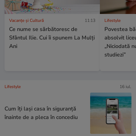
Vacanțe și Cultură
11:13
Lifestyle
Ce nume se sărbătoresc de
Povestea băr
Sfântul Ilie. Cui îi spunem La Mulți
absolvit lice
Ani
„Niciodată n
studiezi”
Lifestyle
16 iul.
Cum îţi laşi casa în siguranţă
înainte de a pleca în concediu