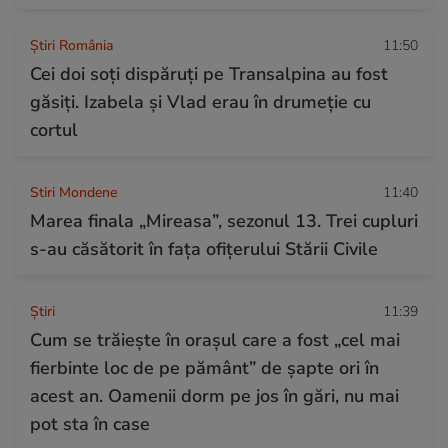
Știri România
11:50
Cei doi soți dispăruți pe Transalpina au fost
găsiți. Izabela și Vlad erau în drumeție cu
cortul
Stiri Mondene
11:40
Marea finala „Mireasa”, sezonul 13. Trei cupluri
s-au căsătorit în fața ofițerului Stării Civile
Ştiri
11:39
Cum se trăiește în orașul care a fost „cel mai
fierbinte loc de pe pământ” de șapte ori în
acest an. Oamenii dorm pe jos în gări, nu mai
pot sta în case