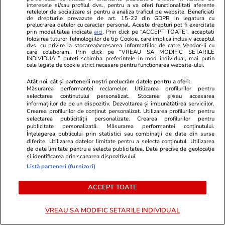
Directoare din Ministerul
interesele si/sau profilul dvs., pentru a va oferi functionalitati aferente
retelelor de socializare si pentru a analiza traficul pe website. Beneficiati
Transporturilor, acuzată de
de drepturile prevazute de art. 15-22 din GDPR in legatura cu
prelucrarea datelor cu caracter personal. Aceste drepturi pot fi exercitate
Radu Miruță că are un atelier
prin modalitatea indicata
aici
. Prin click pe “ACCEPT TOATE”, acceptati
folosirea tuturor Tehnologiilor de tip Cookie, care implica inclusiv acceptul
de ciocolată privat chiar în Gara
dvs. cu privire la stocarea/accesarea informatiilor de catre Vendor-ii cu
care colaboram. Prin click pe “VREAU SA MODIFIC SETARILE
de Nord. Cine e Anna Maria
INDIVIDUAL” puteti schimba preferintele in mod individual, mai putin
cele legate de cookie strict necesare pentru functionarea website-ului.
Dudas
Atât noi, cât și partenerii noștri prelucrăm datele pentru a oferi:
Măsurarea performanței reclamelor. Utilizarea profilurilor pentru
selectarea conținutului personalizat. Stocarea și/sau accesarea
Știri România
informațiilor de pe un dispozitiv. Dezvoltarea și îmbunătățirea serviciilor.
10:50
Crearea profilurilor de conținut personalizat. Utilizarea profilurilor pentru
selectarea publicității personalizate. Crearea profilurilor pentru
publicitate personalizată. Măsurarea performanței conținutului.
Sfântul Ilie – tradiții, obiceiuri și
Înțelegerea publicului prin statistici sau combinații de date din surse
diferite. Utilizarea datelor limitate pentru a selecta conținutul. Utilizarea
superstiții. Ce să nu faci de
de date limitate pentru a selecta publicitatea. Date precise de geolocație
și identificarea prin scanarea dispozitivului.
Sfântul Ilie
Listă parteneri (furnizori)
ACCEPT TOATE
Știri România
10:19
VREAU SA MODIFIC SETARILE INDIVIDUAL
Cum va fi vremea în