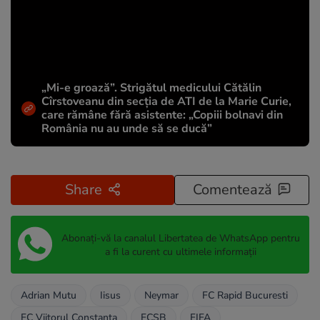
„Mi-e groază”. Strigătul medicului Cătălin
Cîrstoveanu din secția de ATI de la Marie Curie,
care rămâne fără asistente: „Copiii bolnavi din
România nu au unde să se ducă”
Share
Comentează
Abonați-vă la canalul Libertatea de WhatsApp pentru
a fi la curent cu ultimele informații
Adrian Mutu
Iisus
Neymar
FC Rapid Bucuresti
FC Viitorul Constanta
FCSB
FIFA