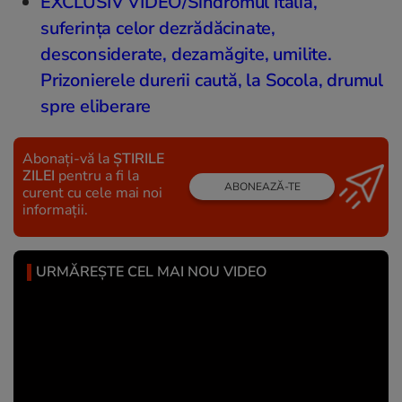
EXCLUSIV VIDEO/Sindromul Italia,
suferința celor dezrădăcinate,
desconsiderate, dezamăgite, umilite.
Prizonierele durerii caută, la Socola, drumul
spre eliberare
Abonați-vă la
ȘTIRILE
ZILEI
pentru a fi la
ABONEAZĂ-TE
curent cu cele mai noi
informații.
URMĂREȘTE CEL MAI NOU VIDEO