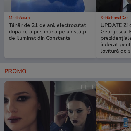
Mediafax.ro
StirileKanalD.ro
Tânăr de 21 de ani, electrocutat
UPDATE Zi d
după ce a pus mâna pe un stâlp
Georgescu! F
de iluminat din Constanța
prezidențiale
judecat pent
lovitură de s
PROMO