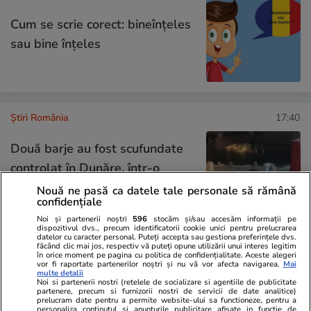
Cum se scrie corect: bineînțeles
sau bine înțeles
Știri România
17:40
Două barje au fost scufundate
controlat în Dunăre, într-o
operațiune de 11 ore. A început
Nouă ne pasă ca datele tale personale să rămână
confidențiale
și scufundarea ultimelor două
Noi și partenerii noștri
596
stocăm și/sau accesăm informații pe
dispozitivul dvs., precum identificatorii cookie unici pentru prelucrarea
datelor cu caracter personal. Puteți accepta sau gestiona preferințele dvs.
făcând clic mai jos, respectiv vă puteți opune utilizării unui interes legitim
în orice moment pe pagina cu politica de confidențialitate. Aceste alegeri
Știri România
17:00
vor fi raportate partenerilor noștri și nu vă vor afecta navigarea.
Mai
multe detalii
Radu Miruță explică ce ar face
Noi si partenerii nostri (retelele de socializare si agentiile de publicitate
partenere, precum si furnizorii nostri de servicii de date analitice)
România dacă s-ar confrunta cu
prelucram date pentru a permite website-ului sa functioneze, pentru a
personaliza continutul si anunturile publicitare afisate in functie de