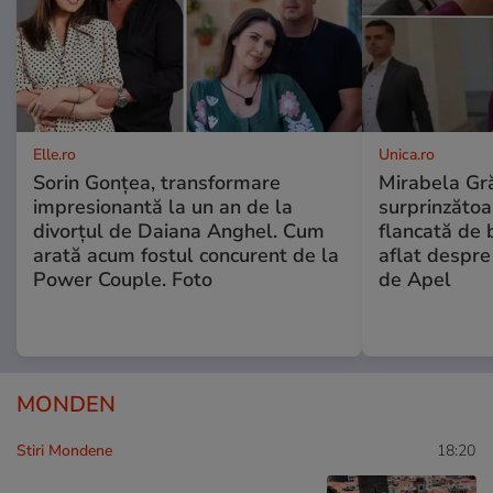
Elle.ro
Unica.ro
Sorin Gonțea, transformare
Mirabela Gră
impresionantă la un an de la
surprinzătoar
divorțul de Daiana Anghel. Cum
flancată de 
arată acum fostul concurent de la
aflat despre
Power Couple. Foto
de Apel
MONDEN
Stiri Mondene
18:20