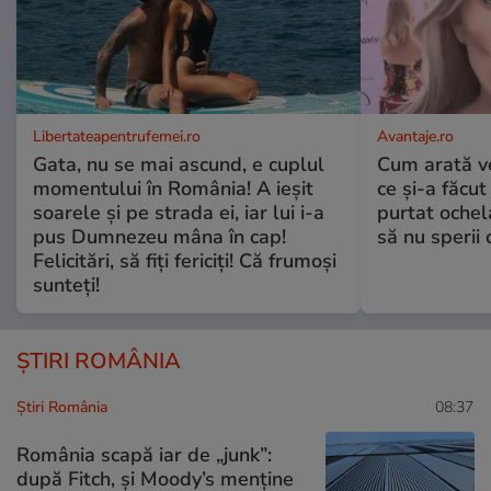
Libertateapentrufemei.ro
Avantaje.ro
Gata, nu se mai ascund, e cuplul
Cum arată v
momentului în România! A ieșit
ce și-a făcut
soarele și pe strada ei, iar lui i-a
purtat ochel
pus Dumnezeu mâna în cap!
să nu sperii c
Felicitări, să fiți fericiți! Că frumoși
sunteți!
ȘTIRI ROMÂNIA
Știri România
08:37
România scapă iar de „junk”:
după Fitch, și Moody’s menține