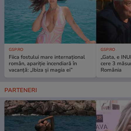
GSP.RO
GSP.RO
Fiica fostului mare internațional
„Gata, e IN
român, apariție incendiară în
cere 3 măsu
vacanță: „Ibiza și magia ei”
România
PARTENERI