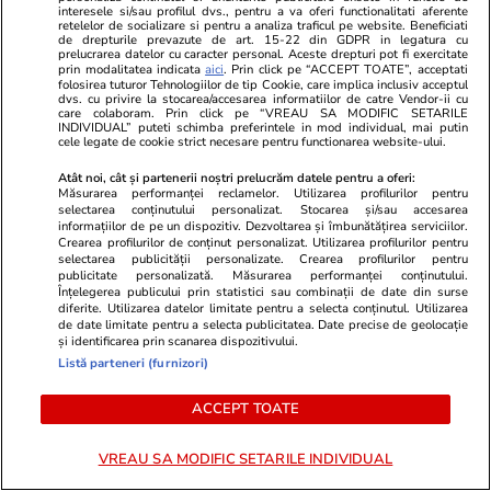
interesele si/sau profilul dvs., pentru a va oferi functionalitati aferente
un roi de drone: „Dacă vin 150
retelelor de socializare si pentru a analiza traficul pe website. Beneficiati
de drepturile prevazute de art. 15-22 din GDPR in legatura cu
de drone, nu mai suntem pe
prelucrarea datelor cu caracter personal. Aceste drepturi pot fi exercitate
prin modalitatea indicata
aici
. Prin click pe “ACCEPT TOATE”, acceptati
timp de pace”
folosirea tuturor Tehnologiilor de tip Cookie, care implica inclusiv acceptul
dvs. cu privire la stocarea/accesarea informatiilor de catre Vendor-ii cu
care colaboram. Prin click pe “VREAU SA MODIFIC SETARILE
INDIVIDUAL” puteti schimba preferintele in mod individual, mai putin
cele legate de cookie strict necesare pentru functionarea website-ului.
Știri România
16:35
Radu Miruță, despre detonarea
Atât noi, cât și partenerii noștri prelucrăm datele pentru a oferi:
Măsurarea performanței reclamelor. Utilizarea profilurilor pentru
stâncii Pârjoaia de pe Dunăre:
selectarea conținutului personalizat. Stocarea și/sau accesarea
informațiilor de pe un dispozitiv. Dezvoltarea și îmbunătățirea serviciilor.
„O intervenție cu penseta”. Care
Crearea profilurilor de conținut personalizat. Utilizarea profilurilor pentru
selectarea publicității personalizate. Crearea profilurilor pentru
este rezolvarea problemei la
publicitate personalizată. Măsurarea performanței conținutului.
Înțelegerea publicului prin statistici sau combinații de date din surse
Cernavodă
diferite. Utilizarea datelor limitate pentru a selecta conținutul. Utilizarea
de date limitate pentru a selecta publicitatea. Date precise de geolocație
și identificarea prin scanarea dispozitivului.
Listă parteneri (furnizori)
Știri România
16:00
Cum să alegi parfumul potrivit.
ACCEPT TOATE
Expert, despre greșeala făcută
VREAU SA MODIFIC SETARILE INDIVIDUAL
de mulți cumpărători: „Nu este