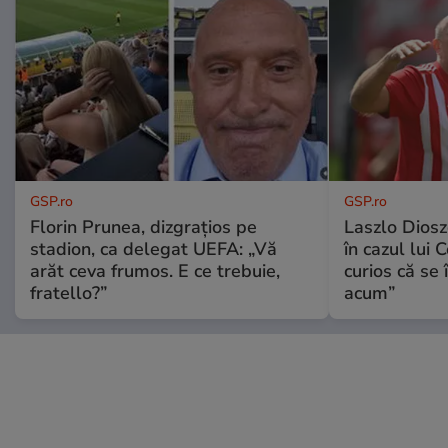
GSP.ro
GSP.ro
Florin Prunea, dizgrațios pe
Laszlo Diosz
stadion, ca delegat UEFA: „Vă
în cazul lui 
arăt ceva frumos. E ce trebuie,
curios că se
fratello?”
acum”