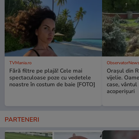
TVMania.ro
ObservatorNews
Fără filtre pe plajă! Cele mai
Oraşul din 
spectaculoase poze cu vedetele
vijelie. Oame
noastre în costum de baie [FOTO]
case, vântul
acoperişuri
PARTENERI