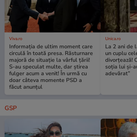
Viva.ro
Unica.ro
Informația de ultim moment care
La 2 ani de 
circulă în toată presa. Răsturnare
un cuplu ce
majoră de situație la vârful țării!
divorțează! C
S-au speculat multe, dar știrea
soția lui și-
fulger acum a venit! În urmă cu
adevărat”
doar câteva momente PSD a
făcut anunțul
GSP