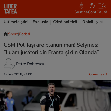
Susține
Cont
Caută
Ultimele știri
Exclusiv
Criză politică
Opinii
Intervi
|
Sport
|
Fotbal
CSM Poli Iași are planuri mari! Selymes:
”Luăm jucători din Franța și din Olanda”
Petre Dobrescu
12 iun. 2018, 21:00
Comentează