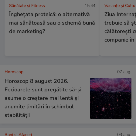
Sănătate și Fitness
15:44
Vacanțe și Cultu
Înghețata proteică: o alternativă
Ziua Internaț
mai sănătoasă sau o schemă bună
trebuie să șt
de marketing?
călătorești 
companie în
Horoscop
07 aug.
Horoscop 8 august 2026.
Fecioarele sunt pregătite să-și
asume o creștere mai lentă și
anumite limitări în schimbul
stabilității
Bani și Afaceri
03 aug.