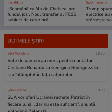
Fanatik.ro
Spotmedia.ro
„Seamănă cu ăla de Chelsea, are
Trump spune 
fundul jos”. Noul transfer al FCSB,
electrice au 
subiect de caterincă
stârnește val
ULTIMELE ȘTIRI
Stiri Mondene
18:20
Sute de oameni au mers pentru nunta lui
Cristiano Ronaldo cu Georgina Rodriguez. Ce
s-a întâmplat în fața catedralei
Știri Externe
18:00
SUA vor oferi Ucrainei rachete Patriot în
fiecare lună, „dar nu este suficient”, anunță
Volodimir Zelenski