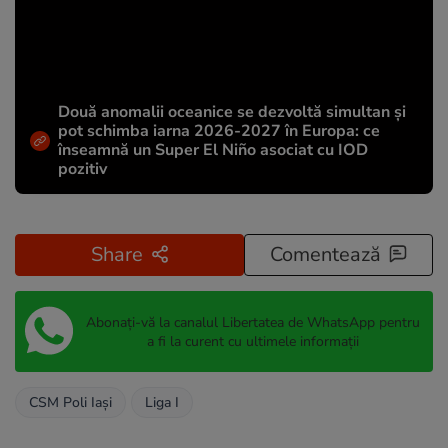
Două anomalii oceanice se dezvoltă simultan și
pot schimba iarna 2026-2027 în Europa: ce
înseamnă un Super El Niño asociat cu IOD
pozitiv
Share
Comentează
Abonați-vă la canalul Libertatea de WhatsApp pentru
a fi la curent cu ultimele informații
CSM Poli Iași
Liga I