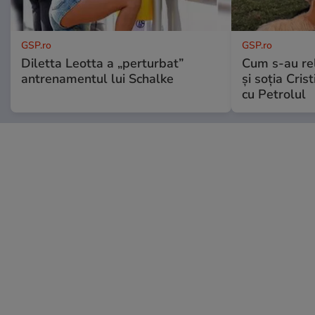
GSP.ro
GSP.ro
Diletta Leotta a „perturbat”
Cum s-au re
antrenamentul lui Schalke
și soția Cris
cu Petrolul