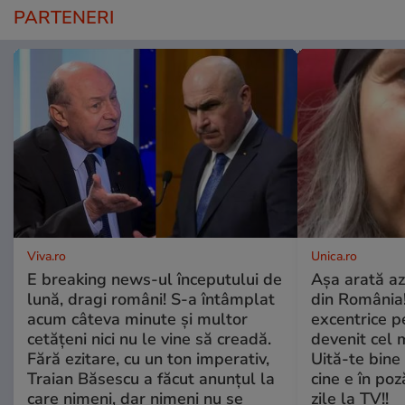
PARTENERI
Viva.ro
Unica.ro
E breaking news-ul începutului de
Așa arată az
lună, dragi români! S-a întâmplat
din România!
acum câteva minute și multor
excentrice pe
cetățeni nici nu le vine să creadă.
devenit cel 
Fără ezitare, cu un ton imperativ,
Uită-te bine 
Traian Băsescu a făcut anunțul la
cine e în poz
care nimeni, dar nimeni nu se
zile la TV!!