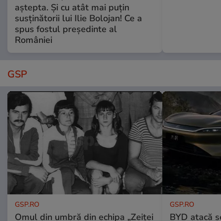
aștepta. Și cu atât mai puțin
susținătorii lui Ilie Bolojan! Ce a
spus fostul președinte al
României
GSP
GSP.RO
GSP.RO
Omul din umbră din echipa „Zeiței
BYD atacă s