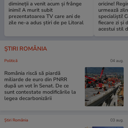
dimineții a venit acum și frânge
oricine! Regi
inimi! A murit subit
urmează zilni
prezentatoarea TV care ani de
specialiști! 
zile ne-a adus știri de pe Litoral
fiecare zi și 
acestui stil 
ȘTIRI ROMÂNIA
Politică
04 aug.
România riscă să piardă
miliarde de euro din PNRR
după un vot în Senat. De ce
sunt contestate modificările la
legea decarbonizării
Știri România
03 aug.