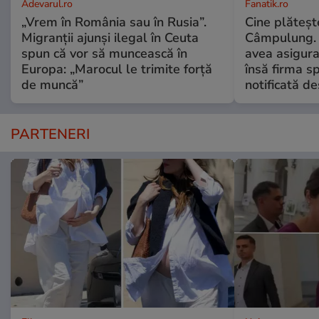
Adevarul.ro
Fanatik.ro
„Vrem în România sau în Rusia”.
Cine plăteșt
Migranții ajunși ilegal în Ceuta
Câmpulung. 
spun că vor să muncească în
avea asigur
Europa: „Marocul le trimite forță
însă firma s
de muncă”
notificată d
PARTENERI