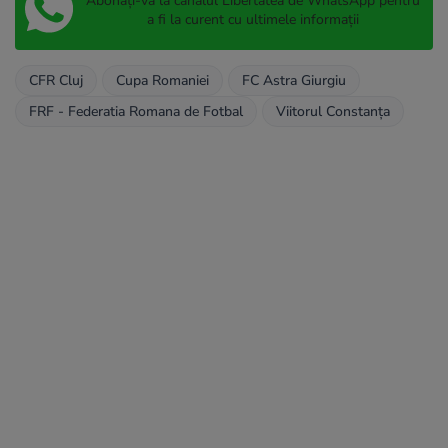
Abonați-vă la canalul Libertatea de WhatsApp pentru
a fi la curent cu ultimele informații
CFR Cluj
Cupa Romaniei
FC Astra Giurgiu
FRF - Federatia Romana de Fotbal
Viitorul Constanța