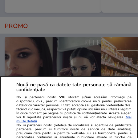
PROMO
Nouă ne pasă ca datele tale personale să rămână
confidențiale
Noi și partenerii noștri
596
stocăm și/sau accesăm informații pe
dispozitivul dvs., precum identificatorii cookie unici pentru prelucrarea
datelor cu caracter personal. Puteți accepta sau gestiona preferințele dvs.
Advertorial
Advertorial
făcând clic mai jos, respectiv vă puteți opune utilizării unui interes legitim
în orice moment pe pagina cu politica de confidențialitate. Aceste alegeri
Smart is the new chic: Cum ne
Înscrie-te ac
vor fi raportate partenerilor noștri și nu vă vor afecta navigarea.
Mai
ajută tehnologia să ne reinventăm
voucher de 5
multe detalii
Noi si partenerii nostri (retelele de socializare si agentiile de publicitate
partenere, precum si furnizorii nostri de servicii de date analitice)
prelucram date pentru a permite website-ului sa functioneze, pentru a
personaliza continutul si anunturile publicitare afisate in functie de