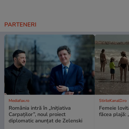
PARTENERI
Mediafax.ro
StirileKanalD.ro
România intră în „Inițiativa
Femeie lovit
Carpaților”, noul proiect
făcea plajă: „
diplomatic anunțat de Zelenski