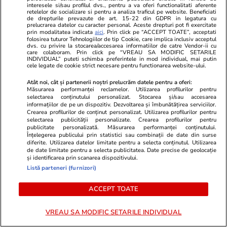
interesele si/sau profilul dvs., pentru a va oferi functionalitati aferente
PARTENERI
retelelor de socializare si pentru a analiza traficul pe website. Beneficiati
de drepturile prevazute de art. 15-22 din GDPR in legatura cu
prelucrarea datelor cu caracter personal. Aceste drepturi pot fi exercitate
prin modalitatea indicata
aici
. Prin click pe “ACCEPT TOATE”, acceptati
folosirea tuturor Tehnologiilor de tip Cookie, care implica inclusiv acceptul
dvs. cu privire la stocarea/accesarea informatiilor de catre Vendor-ii cu
care colaboram. Prin click pe “VREAU SA MODIFIC SETARILE
INDIVIDUAL” puteti schimba preferintele in mod individual, mai putin
cele legate de cookie strict necesare pentru functionarea website-ului.
Atât noi, cât și partenerii noștri prelucrăm datele pentru a oferi:
Măsurarea performanței reclamelor. Utilizarea profilurilor pentru
selectarea conținutului personalizat. Stocarea și/sau accesarea
informațiilor de pe un dispozitiv. Dezvoltarea și îmbunătățirea serviciilor.
Crearea profilurilor de conținut personalizat. Utilizarea profilurilor pentru
selectarea publicității personalizate. Crearea profilurilor pentru
publicitate personalizată. Măsurarea performanței conținutului.
Înțelegerea publicului prin statistici sau combinații de date din surse
Wowbiz.ro
Redactia.ro
diferite. Utilizarea datelor limitate pentru a selecta conținutul. Utilizarea
de date limitate pentru a selecta publicitatea. Date precise de geolocație
Durere fără margini după
În următoare
și identificarea prin scanarea dispozitivului.
moartea Raisei, fetița de 9 ani
destinul ace
Listă parteneri (furnizori)
ucisă în accidentul de la Cluj.
întorsătură p
Mesajul sfâșietor al mamei sale:
niciodată
ACCEPT TOATE
„Te iubim…”
VREAU SA MODIFIC SETARILE INDIVIDUAL