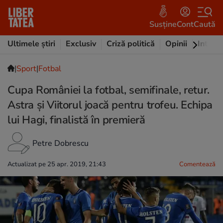
Susține
Cont
Caută
Ultimele știri
Exclusiv
Criză politică
Opinii
Intervi
|
Sport
|
Fotbal
Cupa României la fotbal, semifinale, retur.
Astra și Viitorul joacă pentru trofeu. Echipa
lui Hagi, finalistă în premieră
Petre Dobrescu
Actualizat pe 25 apr. 2019, 21:43
Comentează