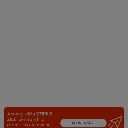
Abonați-vă la
ȘTIRILE
ZILEI
pentru a fi la
ABONEAZĂ-TE
curent cu cele mai noi