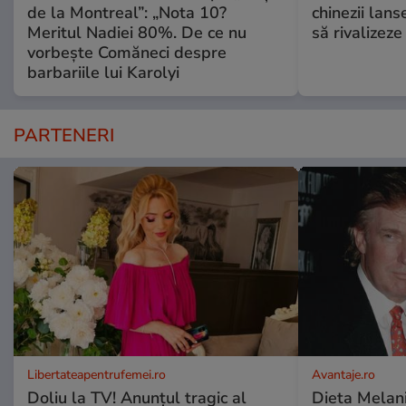
de la Montreal”: „Nota 10?
chinezii lans
Meritul Nadiei 80%. De ce nu
să rivalize
vorbește Comăneci despre
barbariile lui Karolyi
PARTENERI
Libertateapentrufemei.ro
Avantaje.ro
Doliu la TV! Anunțul tragic al
Dieta Melan