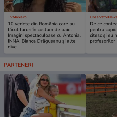
TVMania.ro
ObservatorNews
10 vedete din România care au
De ce contea
făcut furori în costum de baie.
pentru copii
Imagini spectaculoase cu Antonia,
citesc și eu 
INNA, Bianca Drăgușanu și alte
profesorilor
dive
PARTENERI