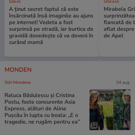
Elle.ro
Unica.ro
A ținut secret faptul că este
Mirabela Gră
însărcinată însă imaginile au ajuns
surprinzătoar
pe internet! Vedeta a fost
flancată de 
surprinsă pe stradă, iar burtica de
aflat despre
gravidă dovedește că va deveni în
de Apel
curând mamă
MONDEN
Stiri Mondene
04 aug.
Raluca Bădulescu și Cristina
Postu, foste concurente Asia
Express, alături de Alina
Pușcău în lupta cu boala: „E o
tragedie, ne rugăm pentru ea”