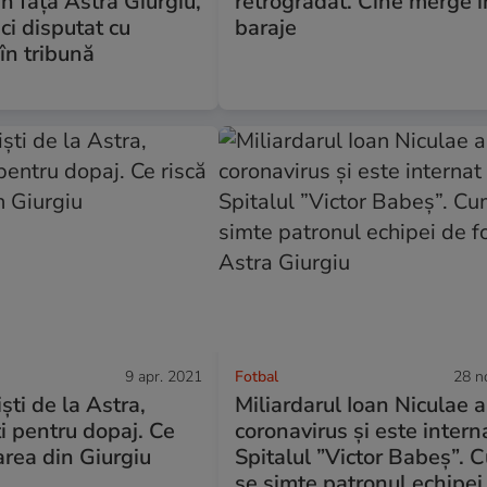
n fața Astra Giurgiu,
retrogradat. Cine merge î
ci disputat cu
baraje
 în tribună
9 apr. 2021
Fotbal
28 n
iști de la Astra,
Miliardarul Ioan Niculae a
i pentru dopaj. Ce
coronavirus și este intern
area din Giurgiu
Spitalul ”Victor Babeș”. 
se simte patronul echipei