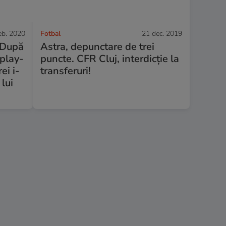
eb. 2020
Fotbal
21 dec. 2019
. După
Astra, depunctare de trei
 play-
puncte. CFR Cluj, interdicție la
rei i-
transferuri!
lui