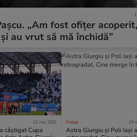
1
așcu. „Am fost ofițer acoperit,
i au vrut să mă închidă”
22 mai 2021
Fotbal
19 m
a câștigat Cupa
Astra Giurgiu și Poli Iași 