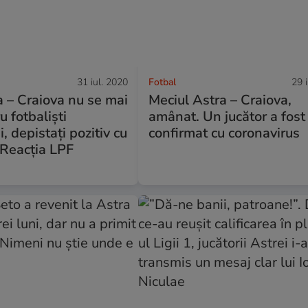
31 iul. 2020
Fotbal
29 
 – Craiova nu se mai
Meciul Astra – Craiova,
u fotbaliști
amânat. Un jucător a fost
, depistați pozitiv cu
confirmat cu coronavirus
 Reacția LPF