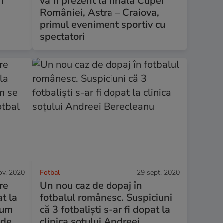
n
va fi prezent la finala Cupei
României, Astra – Craiova,
primul eveniment sportiv cu
spectatori
ov. 2020
Fotbal
29 sept. 2020
re
Un nou caz de dopaj în
at la
fotbalul românesc. Suspiciuni
Cum
că 3 fotbaliști s-ar fi dopat la
 de
clinica soțului Andreei