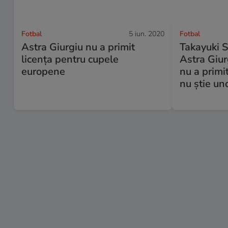
Fotbal
5 iun. 2020
Fotbal
Astra Giurgiu nu a primit
Takayuki S
licenţa pentru cupele
Astra Giurg
europene
nu a primi
nu știe un