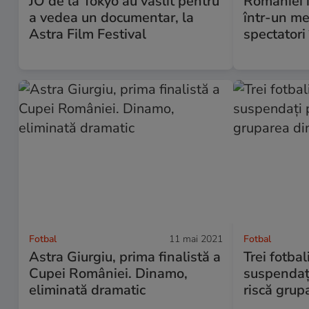
JO de la Tokyo au vâslit pentru
României î
a vedea un documentar, la
într-un me
Astra Film Festival
spectatori
Fotbal
11 mai 2021
Fotbal
Astra Giurgiu, prima finalistă a
Trei fotbal
Cupei României. Dinamo,
suspendaț
eliminată dramatic
riscă grup