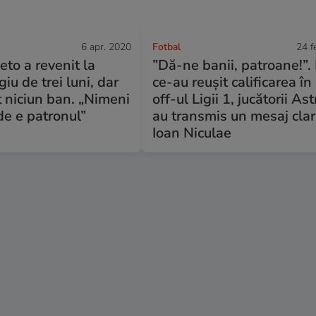
6 apr. 2020
Fotbal
24 f
eto a revenit la
”Dă-ne banii, patroane!”
iu de trei luni, dar
ce-au reușit calificarea în
t niciun ban. „Nimeni
off-ul Ligii 1, jucătorii Ast
de e patronul”
au transmis un mesaj clar 
Ioan Niculae