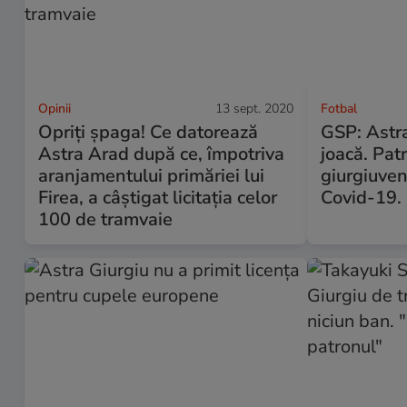
Opinii
13 sept. 2020
Fotbal
Opriți șpaga! Ce datorează
GSP: Astra
Astra Arad după ce, împotriva
joacă. Patr
aranjamentului primăriei lui
giurgiuveni
Firea, a câștigat licitația celor
Covid-19.
100 de tramvaie