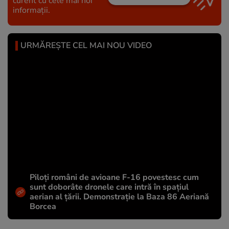
curent cu cele mai noi
informații.
URMĂREȘTE CEL MAI NOU VIDEO
Piloți români de avioane F-16 povestesc cum
sunt doborâte dronele care intră în spațiul
aerian al țării. Demonstrație la Baza 86 Aeriană
Borcea