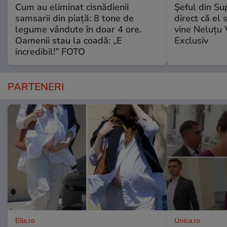
Cum au eliminat cisnădienii
Șeful din Su
samsarii din piață: 8 tone de
direct că el 
legume vândute în doar 4 ore.
vine Neluțu 
Oamenii stau la coadă: „E
Exclusiv
incredibil!” FOTO
PARTENERI
Elle.ro
Unica.ro