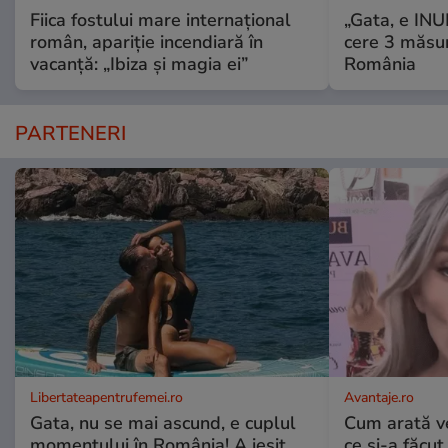
Fiica fostului mare internațional
„Gata, e IN
român, apariție incendiară în
cere 3 măsu
vacanță: „Ibiza și magia ei”
România
PARTENERI
Libertateapentrufemei.ro
Avantaje.ro
Gata, nu se mai ascund, e cuplul
Cum arată v
momentului în România! A ieșit
ce și-a făcut