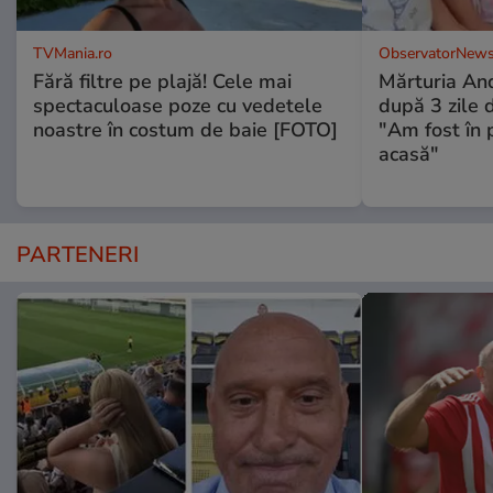
TVMania.ro
ObservatorNews
Fără filtre pe plajă! Cele mai
Mărturia And
spectaculoase poze cu vedetele
după 3 zile d
noastre în costum de baie [FOTO]
"Am fost în p
acasă"
PARTENERI