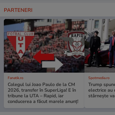
PARTENERI
Fanatik.ro
Spotmedia.ro
Colegul lui Joao Paulo de la CM
Trump spune 
2026, transfer în SuperLiga! E în
electrice au 
tribune la UTA – Rapid, iar
stârnește val
conducerea a făcut marele anunț!