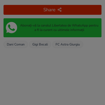
Share
Abonați-vă la canalul Libertatea de WhatsApp pentru
a fi la curent cu ultimele informații
Dani Coman
Gigi Becali
FC Astra Giurgiu