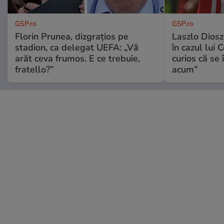
GSP.ro
GSP.ro
Florin Prunea, dizgrațios pe
Laszlo Diosz
stadion, ca delegat UEFA: „Vă
în cazul lui 
arăt ceva frumos. E ce trebuie,
curios că se
fratello?”
acum”