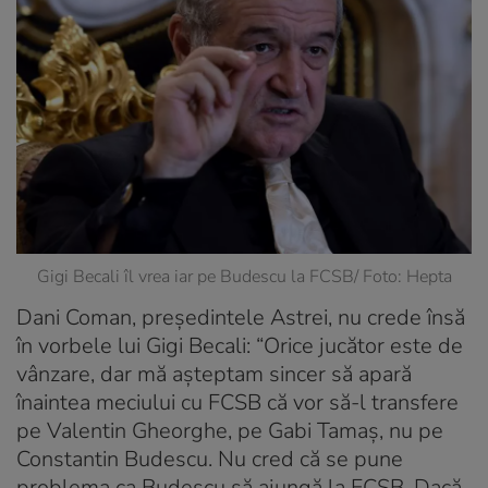
Gigi Becali îl vrea iar pe Budescu la FCSB/ Foto: Hepta
Dani Coman, președintele Astrei, nu crede însă
în vorbele lui Gigi Becali: “Orice jucător este de
vânzare, dar mă așteptam sincer să apară
înaintea meciului cu FCSB că vor să-l transfere
pe Valentin Gheorghe, pe Gabi Tamaș, nu pe
Constantin Budescu. Nu cred că se pune
problema ca Budescu să ajungă la FCSB. Dacă