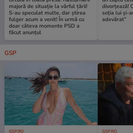
majoră de situație la vârful țării!
divorțează! C
S-au speculat multe, dar știrea
soția lui și-
fulger acum a venit! În urmă cu
adevărat”
doar câteva momente PSD a
făcut anunțul
GSP
GSP.RO
GSP.RO