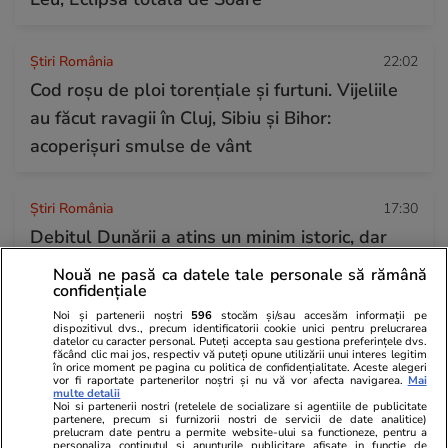
Știri România
22:02
Cod roșu de ploi torențiale și furtuni. Vijeliile
au făcut ravagii în Cluj, Sibiu și Bihor:
acoperișuri smulse de vânt
Știri România
17:30
Debitul Dunării a atins un minim istoric, dar
hidrologii anunță că fluviul va începe să
Nouă ne pasă ca datele tale personale să rămână
confidențiale
crească din 13 august: „Am mai câștiga 3-4
Noi și partenerii noștri
596
stocăm și/sau accesăm informații pe
zile”
dispozitivul dvs., precum identificatorii cookie unici pentru prelucrarea
datelor cu caracter personal. Puteți accepta sau gestiona preferințele dvs.
făcând clic mai jos, respectiv vă puteți opune utilizării unui interes legitim
în orice moment pe pagina cu politica de confidențialitate. Aceste alegeri
vor fi raportate partenerilor noștri și nu vă vor afecta navigarea.
Mai
Știri România
17:56
multe detalii
Noi si partenerii nostri (retelele de socializare si agentiile de publicitate
Noi reguli la graniță pentru români. ANAF și
partenere, precum si furnizorii nostri de servicii de date analitice)
prelucram date pentru a permite website-ului sa functioneze, pentru a
Autoritatea Vamală vor să impună o limită de
personaliza continutul si anunturile publicitare afisate in functie de