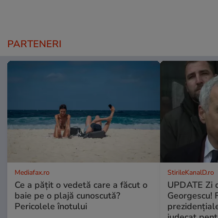
PARTENERI
Mediafax.ro
StirileKanalD.ro
Ce a pățit o vedetă care a făcut o
UPDATE Zi d
baie pe o plajă cunoscută?
Georgescu! F
Pericolele înotului
prezidențiale
judecat pent