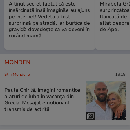
A ținut secret faptul că este
Mirabela Gră
însărcinată însă imaginile au ajuns
surprinzătoar
pe internet! Vedeta a fost
flancată de 
surprinsă pe stradă, iar burtica de
aflat despre
gravidă dovedește că va deveni în
de Apel
curând mamă
MONDEN
Stiri Mondene
18:18
Paula Chirilă, imagini romantice
alături de iubit în vacanța din
Grecia. Mesajul emoționant
transmis de actriță