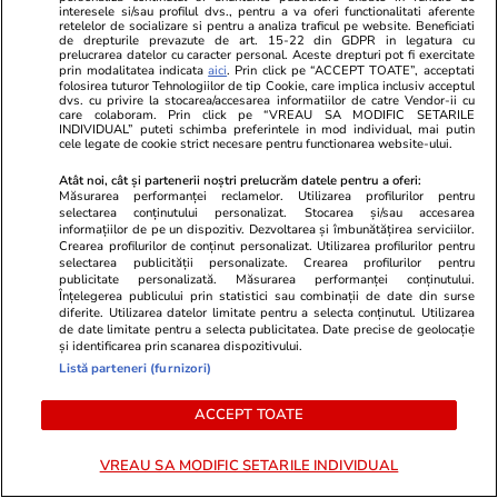
interesele si/sau profilul dvs., pentru a va oferi functionalitati aferente
40 de pachete de țigări la fiecare 40 de zile
retelelor de socializare si pentru a analiza traficul pe website. Beneficiati
de drepturile prevazute de art. 15-22 din GDPR in legatura cu
prelucrarea datelor cu caracter personal. Aceste drepturi pot fi exercitate
prin modalitatea indicata
aici
. Prin click pe “ACCEPT TOATE”, acceptati
folosirea tuturor Tehnologiilor de tip Cookie, care implica inclusiv acceptul
dvs. cu privire la stocarea/accesarea informatiilor de catre Vendor-ii cu
care colaboram. Prin click pe “VREAU SA MODIFIC SETARILE
INDIVIDUAL” puteti schimba preferintele in mod individual, mai putin
cele legate de cookie strict necesare pentru functionarea website-ului.
Atât noi, cât și partenerii noștri prelucrăm datele pentru a oferi:
Măsurarea performanței reclamelor. Utilizarea profilurilor pentru
selectarea conținutului personalizat. Stocarea și/sau accesarea
informațiilor de pe un dispozitiv. Dezvoltarea și îmbunătățirea serviciilor.
Crearea profilurilor de conținut personalizat. Utilizarea profilurilor pentru
selectarea publicității personalizate. Crearea profilurilor pentru
publicitate personalizată. Măsurarea performanței conținutului.
Înțelegerea publicului prin statistici sau combinații de date din surse
diferite. Utilizarea datelor limitate pentru a selecta conținutul. Utilizarea
de date limitate pentru a selecta publicitatea. Date precise de geolocație
Lifestyle
21:56
Horoscop
și identificarea prin scanarea dispozitivului.
Un șofer de autobuz a venit la
Horoscop 8 
Listă parteneri (furnizori)
muncă în fustă, după ce codul
Fecioarele s
ACCEPT TOATE
vestimentar i-a interzis pantalonii
asume o creș
scurți: „E grozav. Bine ați făcut”
anumite limi
VREAU SA MODIFIC SETARILE INDIVIDUAL
stabilității