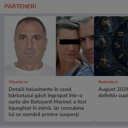
PARTENERI
Wowbiz.ro
Redactia.ro
Detalii halucinante în cazul
August 2026
bărbatului găsit îngropat într-o
definitiv cup
curte din Botoșani! Marinel a fost
înjunghiat în inimă, iar concubina
lui se numără printre suspecți