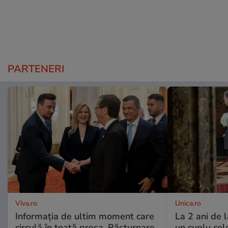
PARTENERI
Viva.ro
Unica.ro
Informația de ultim moment care
La 2 ani de 
circulă în toată presa. Răsturnare
un cuplu ce