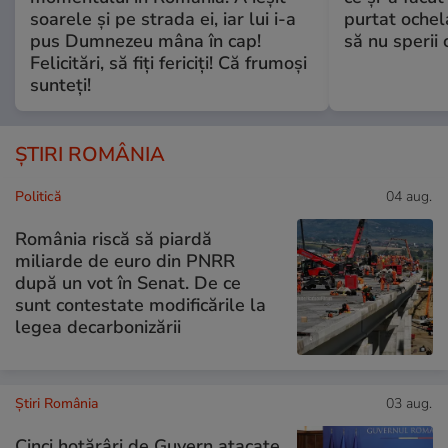
soarele și pe strada ei, iar lui i-a
purtat ochel
pus Dumnezeu mâna în cap!
să nu sperii c
Felicitări, să fiți fericiți! Că frumoși
sunteți!
ȘTIRI ROMÂNIA
Politică
04 aug.
România riscă să piardă
miliarde de euro din PNRR
după un vot în Senat. De ce
sunt contestate modificările la
legea decarbonizării
Știri România
03 aug.
Cinci hotărâri de Guvern atacate