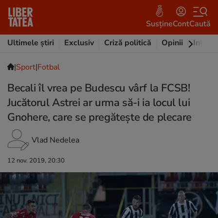
Susține
Cont
Caută
Ultimele știri
Exclusiv
Criză politică
Opinii
Intervi
|
Sport
|
Fotbal
Becali îl vrea pe Budescu vârf la FCSB!
Jucătorul Astrei ar urma să-i ia locul lui
Gnohere, care se pregătește de plecare
Vlad Nedelea
12 nov. 2019, 20:30