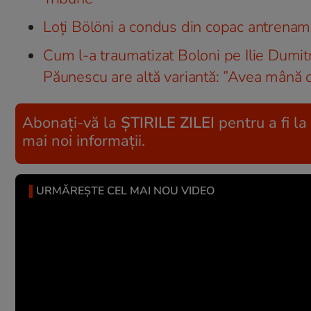
Loţi Bölöni a condus din copac antrenam
Cum l-a traumatizat Boloni pe Ilie Dumitre
Păunescu are altă variantă: ”Avea mână 
Abonați-vă la
ȘTIRILE ZILEI
pentru a fi la
mai noi informații.
URMĂREȘTE CEL MAI NOU VIDEO