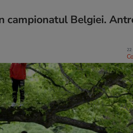
în campionatul Belgiei. Antr
22 
C