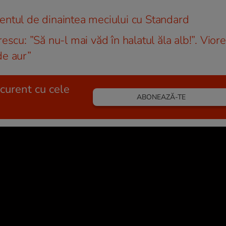
entul de dinaintea meciului cu Standard
scu: ”Să nu-l mai văd în halatul ăla alb!”. Viore
de aur”
 curent cu cele
ABONEAZĂ-TE