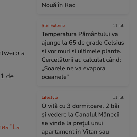
Nouă în Rac
Știri Externe
11 iul.
Temperatura Pământului va
ajunge la 65 de grade Celsius
și vor muri și ultimele plante.
Antwerp a
Cercetătorii au calculat când:
„Soarele ne va evapora
21 de
oceanele”
Lifestyle
11 iul.
O vilă cu 3 dormitoare, 2 băi
și vedere la Canalul Mânecii
se vinde la prețul unui
nea ”La
apartament în Vitan sau