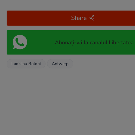
Share
Abonați-vă la canalul Libertatea
Ladislau Boloni
Antwerp