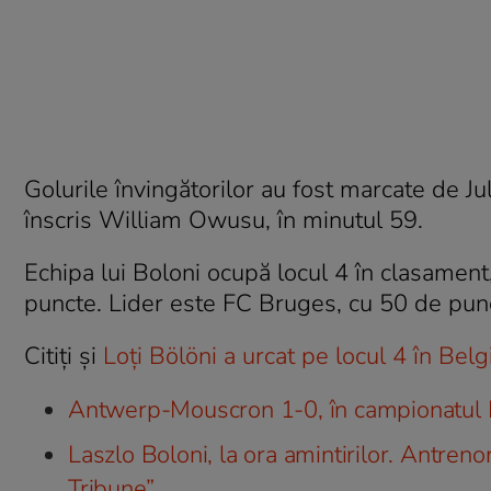
Golurile învingătorilor au fost marcate de 
înscris William Owusu, în minutul 59.
Echipa lui Boloni ocupă locul 4 în clasament
puncte. Lider este FC Bruges, cu 50 de pun
Citiți și
Loți Bölöni a urcat pe locul 4 în Bel
Antwerp-Mouscron 1-0, în campionatul Be
Laszlo Boloni, la ora amintirilor. Antren
Tribune”