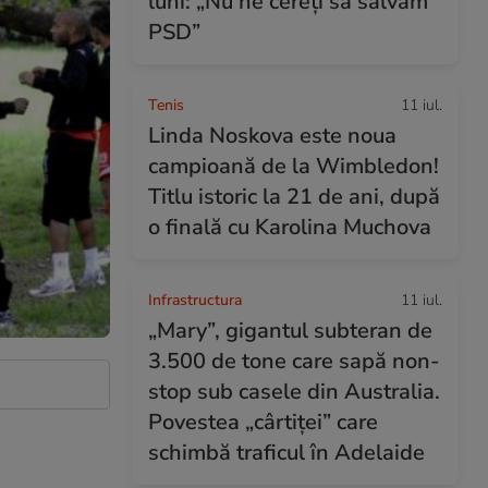
luni: „Nu ne cereți să salvăm
PSD”
Tenis
11 iul.
Linda Noskova este noua
campioană de la Wimbledon!
Titlu istoric la 21 de ani, după
o finală cu Karolina Muchova
Infrastructura
11 iul.
„Mary”, gigantul subteran de
3.500 de tone care sapă non-
stop sub casele din Australia.
Povestea „cârtiței” care
schimbă traficul în Adelaide