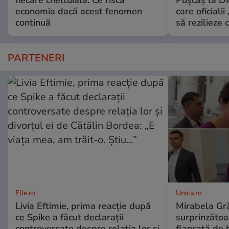
fiecare cheltuială. Ce riscă
Puşcaş la D
economia dacă acest fenomen
care oficialii
continuă
să rezilieze 
PARTENERI
Elle.ro
Unica.ro
Livia Eftimie, prima reacție după
Mirabela Gră
ce Spike a făcut declarații
surprinzătoar
controversate despre relația lor și
flancată de 