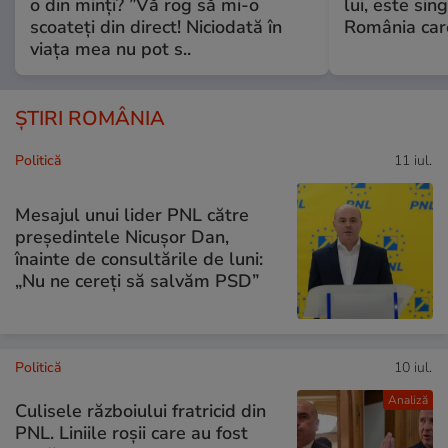
o din minți? ”Vă rog să mi-o
lui, este si
scoateți din direct! Niciodată în
România care
viața mea nu pot s..
ȘTIRI ROMÂNIA
Politică
11 iul.
Mesajul unui lider PNL către
președintele Nicușor Dan,
înainte de consultările de luni:
„Nu ne cereți să salvăm PSD”
Politică
10 iul.
Analiză
Culisele războiului fratricid din
PNL. Liniile roșii care au fost