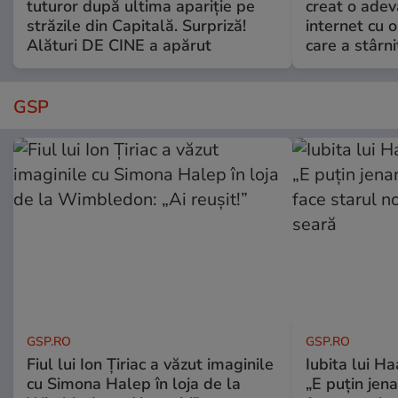
tuturor după ultima apariție pe
creat o adev
străzile din Capitală. Surpriză!
internet cu o
Alături DE CINE a apărut
care a stârni
GSP
GSP.RO
GSP.RO
Fiul lui Ion Țiriac a văzut imaginile
Iubita lui Ha
cu Simona Halep în loja de la
„E puțin jen