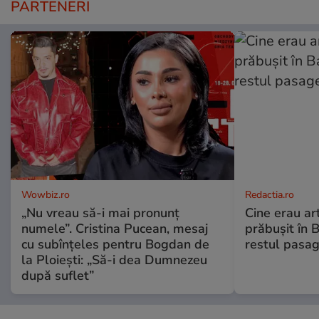
PARTENERI
Wowbiz.ro
Redactia.ro
„Nu vreau să-i mai pronunț
Cine erau arti
numele”. Cristina Pucean, mesaj
prăbușit în 
cu subînțeles pentru Bogdan de
restul pasag
la Ploiești: „Să-i dea Dumnezeu
după suflet”