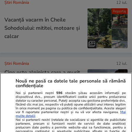
Știri România
12 iul.
Reportaj
Vacanță vacarm în Cheile
Sohodolului: mititei, motoare și
calcar
Știri România
12 iul.
Cine este alpinista care a murit
în Munții Bucegi, după o cădere
Nouă ne pasă ca datele tale personale să rămână
confidențiale
în gol de 10 metri: Antonia era
Noi și partenerii noștri
596
stocăm și/sau accesăm informații pe
medic stomatolog și avea doar
dispozitivul dvs., precum identificatorii cookie unici pentru prelucrarea
datelor cu caracter personal. Puteți accepta sau gestiona preferințele dvs.
36 de ani
făcând clic mai jos, respectiv vă puteți opune utilizării unui interes legitim
în orice moment pe pagina cu politica de confidențialitate. Aceste alegeri
vor fi raportate partenerilor noștri și nu vă vor afecta navigarea.
Mai
multe detalii
Noi si partenerii nostri (retelele de socializare si agentiile de publicitate
partenere, precum si furnizorii nostri de servicii de date analitice)
Opinii
11 iul.
prelucram date pentru a permite website-ului sa functioneze, pentru a
personaliza continutul si anunturile publicitare afisate in functie de