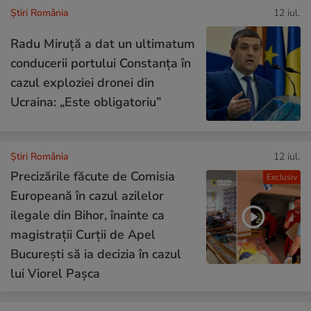
Știri România
12 iul.
Radu Miruță a dat un ultimatum
conducerii portului Constanța în
cazul exploziei dronei din
Ucraina: „Este obligatoriu”
Știri România
12 iul.
Precizările făcute de Comisia
Exclusiv
Europeană în cazul azilelor
ilegale din Bihor, înainte ca
magistrații Curții de Apel
București să ia decizia în cazul
lui Viorel Pașca