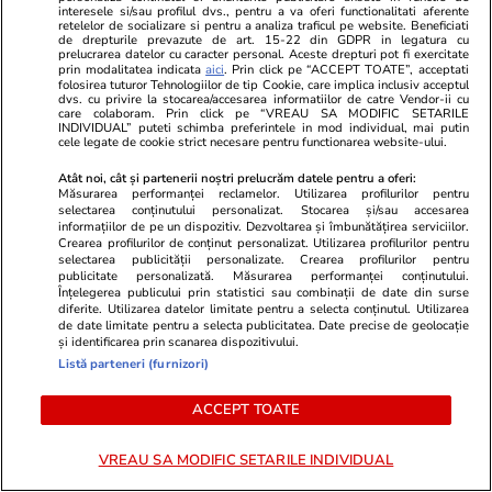
interesele si/sau profilul dvs., pentru a va oferi functionalitati aferente
retelelor de socializare si pentru a analiza traficul pe website. Beneficiati
de drepturile prevazute de art. 15-22 din GDPR in legatura cu
The Wall sau cum lumea
prelucrarea datelor cu caracter personal. Aceste drepturi pot fi exercitate
prin modalitatea indicata
aici
. Prin click pe “ACCEPT TOATE”, acceptati
reînvață limbajul războiului
folosirea tuturor Tehnologiilor de tip Cookie, care implica inclusiv acceptul
dvs. cu privire la stocarea/accesarea informatiilor de catre Vendor-ii cu
care colaboram. Prin click pe “VREAU SA MODIFIC SETARILE
INDIVIDUAL” puteti schimba preferintele in mod individual, mai putin
cele legate de cookie strict necesare pentru functionarea website-ului.
Atât noi, cât și partenerii noștri prelucrăm datele pentru a oferi:
Măsurarea performanței reclamelor. Utilizarea profilurilor pentru
Opinii
10 iul.
selectarea conținutului personalizat. Stocarea și/sau accesarea
informațiilor de pe un dispozitiv. Dezvoltarea și îmbunătățirea serviciilor.
Crearea profilurilor de conținut personalizat. Utilizarea profilurilor pentru
NATO la Ankara. Un summit
selectarea publicității personalizate. Crearea profilurilor pentru
„operațional”, care adaptează
publicitate personalizată. Măsurarea performanței conținutului.
Înțelegerea publicului prin statistici sau combinații de date din surse
Alianța la provocările secolului
diferite. Utilizarea datelor limitate pentru a selecta conținutul. Utilizarea
de date limitate pentru a selecta publicitatea. Date precise de geolocație
XXI
și identificarea prin scanarea dispozitivului.
Listă parteneri (furnizori)
ACCEPT TOATE
Opinii
10 iul.
VREAU SA MODIFIC SETARILE INDIVIDUAL
Dimineața în care viața ta