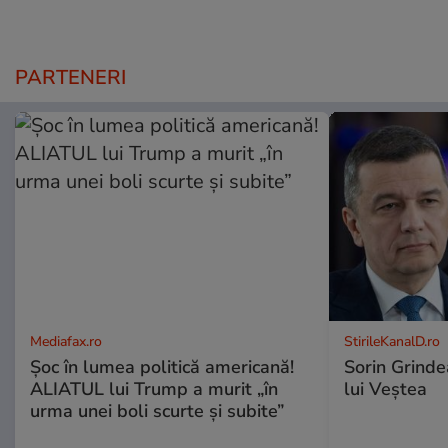
PARTENERI
Mediafax.ro
StirileKanalD.ro
Șoc în lumea politică americană!
Sorin Grinde
ALIATUL lui Trump a murit „în
lui Veștea
urma unei boli scurte și subite”