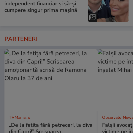
independent financiar și să-și
cumpere singur prima mașină
PARTENERI
TVMania.ro
ObservatorNews
„De la fetița fără petreceri, la diva
Falşii avocaţ
din Capri!” Scrisoarea
victime pe i