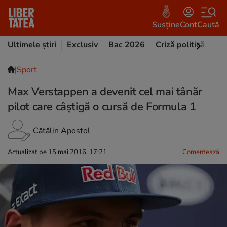
Susține
Cont
Caută
Ultimele știri
Exclusiv
Bac 2026
Criză politică
Opi
|
Sport
Max Verstappen a devenit cel mai tânăr
pilot care câștigă o cursă de Formula 1
Cătălin Apostol
Actualizat pe 15 mai 2016, 17:21
Comentează