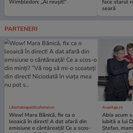
Wimbledon: „Ai reușit!”
face starul n
seară
PARTENERI
Libertateapentrufemei.ro
Avantaje.ro
Wow! Mara Bănică, fix ca o
Abia acum s-
leoaică în direct! A dat afară din
iubită a lui 
emisiune o cântăreață! Ce a scos-
Ștefan, mama 