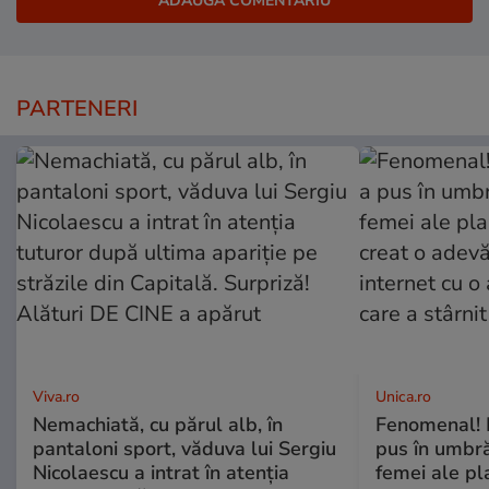
PARTENERI
Viva.ro
Unica.ro
Nemachiată, cu părul alb, în
Fenomenal! 
pantaloni sport, văduva lui Sergiu
pus în umbră
Nicolaescu a intrat în atenția
femei ale pl