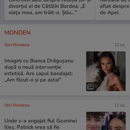
divorțul ei de Cătălin Bordea: „E
aflat despre
viața mea, am trăit-o. Știu…”
de Apel
MONDEN
Stiri Mondene
12 iul.
Imagini cu Bianca Drăgușanu
după o nouă intervenție
estetică. Are capul bandajat:
„Am făcut-o și pe asta!”
Stiri Mondene
12 iul.
Unde s-a angajat fiul Geaninei
Ilieș. Patrick vrea să fie