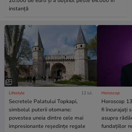
20.000 de euro și a obținut peste 64.000 în
instanță
Lifestyle
12 iul.
Horoscop
Secretele Palatului Topkapi,
Horoscop 13
simbolul puterii otomane:
fi încurajați
povestea uneia dintre cele mai
asupra rădăci
impresionante reședințe regale
fundațiilor 