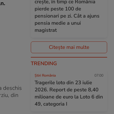
crește, în timp ce România
n.
pierde peste 100 de
pensionari pe zi. Cât a ajuns
pensia medie a unui
magistrat
Citește mai multe
TRENDING
Știri România
07:00
Tragerile loto din 23 iulie
 a deschis
2026. Report de peste 8,40
ziu, din
milioane de euro la Loto 6 din
49, categoria I