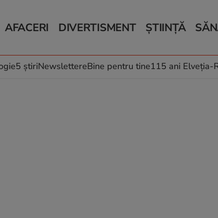
AFACERI
DIVERTISMENT
ȘTIINȚĂ
SĂN
Bani și Afaceri
Monden
Știri Știință
Știri 
Auto
Horoscop
Schimbări climati
Relații
Locuri de muncă
Muzică și Filme
Rețete
ogie
5 știri
Newslettere
Bine pentru tine
115 ani Elveția
Imobiliare.ro
Vacanțe și Cultură
Fructe
eJobs.ro
Îngriji