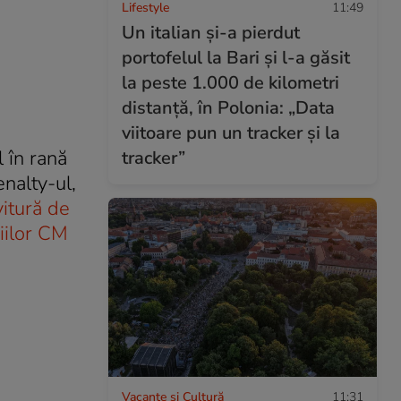
Lifestyle
11:49
Un italian și-a pierdut
portofelul la Bari și l-a găsit
la peste 1.000 de kilometri
distanță, în Polonia: „Data
viitoare pun un tracker și la
l în rană
tracker”
enalty-ul,
vitură de
iilor CM
Vacanțe și Cultură
11:31