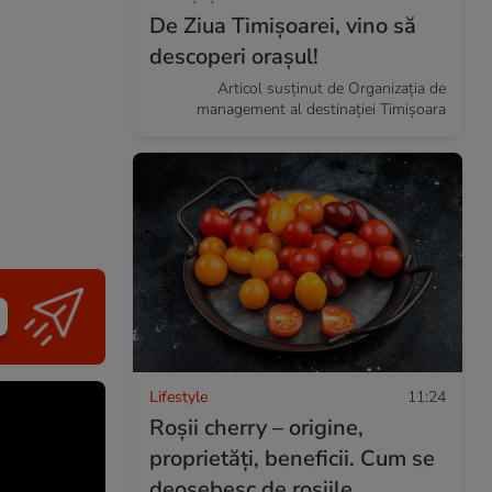
De Ziua Timișoarei, vino să
descoperi orașul!
Articol susținut de Organizația de
management al destinației Timișoara
Lifestyle
11:24
Roşii cherry – origine,
proprietăţi, beneficii. Cum se
deosebesc de roşiile