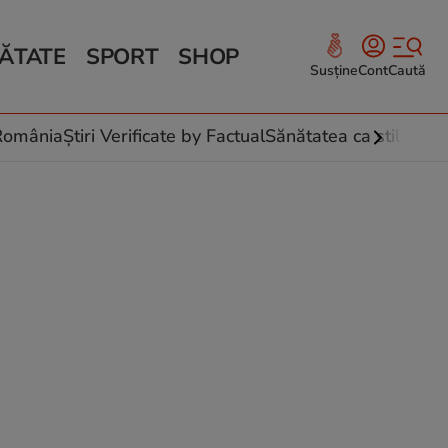
ĂTATE
SPORT
SHOP
Susține
Cont
Caută
Sănătate și Fitness
ce
 culinare
-România
Știri Verificate by Factual
Sănătatea ca stil de vi
 și legume
rea plantelor