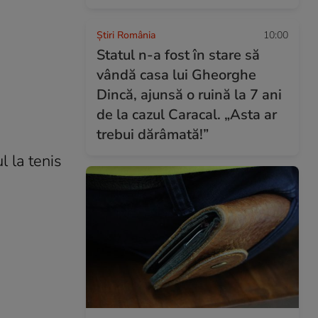
Știri România
10:00
Statul n-a fost în stare să
vândă casa lui Gheorghe
Dincă, ajunsă o ruină la 7 ani
de la cazul Caracal. „Asta ar
trebui dărâmată!”
l la tenis