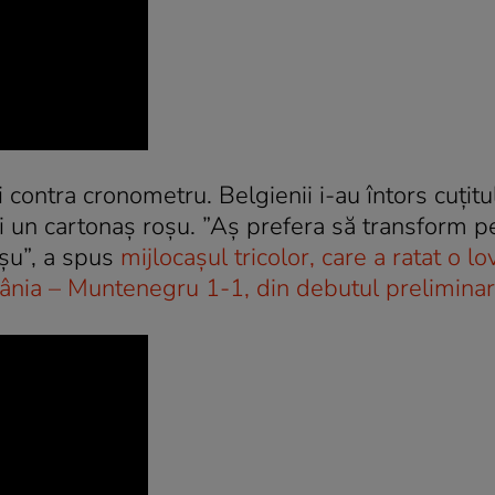
 contra cronometru. Belgienii i-au întors cuțitu
și un cartonaș roșu. ”Aș prefera să transform p
oșu”, a spus
mijlocașul tricolor, care a ratat o lo
mânia – Muntenegru 1-1, din debutul preliminar