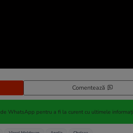
Comentează
 de WhatsApp pentru a fi la curent cu ultimele informați
Viorel Moldovan
Anglia
Chelsea