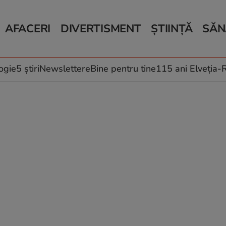
AFACERI
DIVERTISMENT
ȘTIINȚĂ
SĂN
Bani și Afaceri
Monden
Știri Știință
Știri 
Auto
Horoscop
Schimbări climati
Relații
Locuri de muncă
Muzică și Filme
Rețete
ogie
5 știri
Newslettere
Bine pentru tine
115 ani Elveția
Imobiliare.ro
Vacanțe și Cultură
Fructe
eJobs.ro
Îngriji