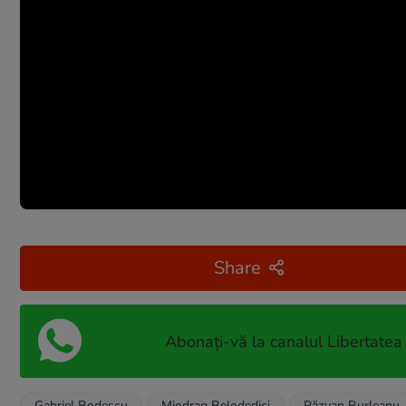
Share
Abonați-vă la canalul Libertatea
Gabriel Bodescu
Miodrag Belodedici
Răzvan Burleanu