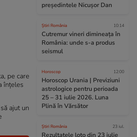
președintele Nicușor Dan
Știri România
10:14
Cutremur vineri dimineața în
România: unde s-a produs
seismul
Horoscop
12:00
a, pe care
Horoscop Urania | Previziuni
a înțeles
astrologice pentru perioada
25 – 31 iulie 2026. Luna
Plină în Vărsător
să ajut un
e
Știri România
23 iul.
Rezultatele loto din 23 iulie