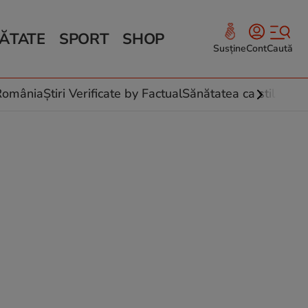
ĂTATE
SPORT
SHOP
Susține
Cont
Caută
Sănătate și Fitness
ce
 culinare
-România
Știri Verificate by Factual
Sănătatea ca stil de vi
 și legume
rea plantelor