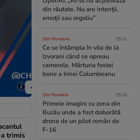
OpenAI: „AI-ul nu acționează
din răutate. Nu are intenții,
emoții sau orgoliu”
Stiri Mondene
15:21
Ce se întâmpla în vila de la
Izvorani când se opreau
camerele. Mărturia fostei
bone a Irinei Columbeanu
Știri România
15:20
Primele imagini cu zona din
Buzău unde a fost doborâtă
drona de un pilot român de
acantul
F-16
a trimis