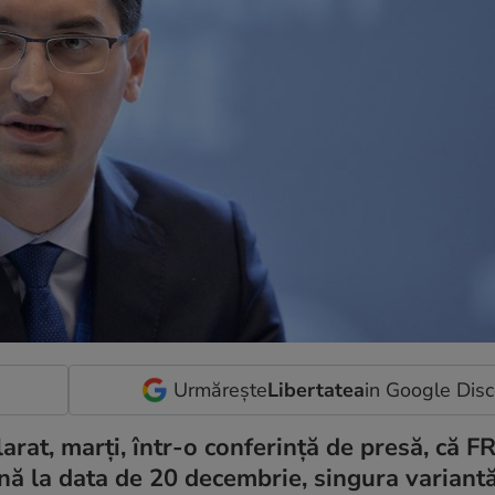
Urmărește
Libertatea
in Google Dis
rat, marţi, într-o conferinţă de presă, că F
până la data de 20 decembrie, singura variant