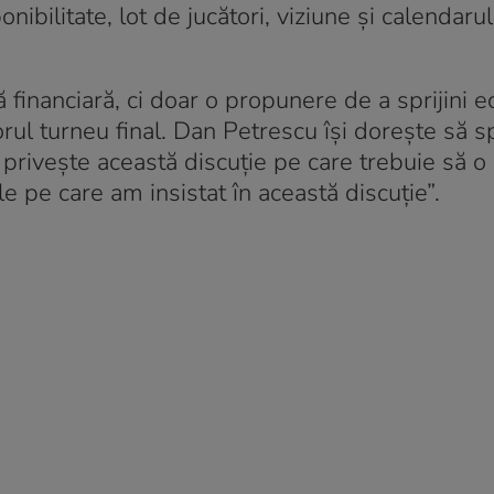
ibilitate, lot de jucători, viziune şi calendaru
ă financiară, ci doar o propunere de a sprijini e
torul turneu final. Dan Petrescu îşi doreşte să sp
 priveşte această discuţie pe care trebuie să o
e pe care am insistat în această discuţie”.