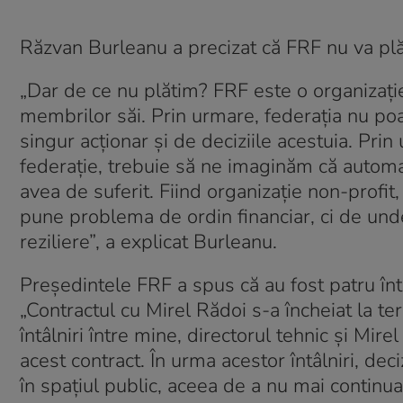
Răzvan Burleanu a precizat că FRF nu va plăti
„Dar de ce nu plătim? FRF este o organizaţie
membrilor săi. Prin urmare, federaţia nu po
singur acţionar şi de deciziile acestuia. Prin
federaţie, trebuie să ne imaginăm că automat a
avea de suferit. Fiind organizaţie non-profit
pune problema de ordin financiar, ci de und
reziliere”, a explicat Burleanu.
Preşedintele FRF a spus că au fost patru înt
„Contractul cu Mirel Rădoi s-a încheiat la t
întâlniri între mine, directorul tehnic şi Mi
acest contract. În urma acestor întâlniri, dec
în spaţiul public, aceea de a nu mai continua 