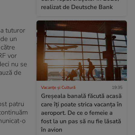
realizat de Deutsche Bank
a tuturor
 de un
 către
FRF vor
deci nu se
lauză de
Vacanțe și Cultură
19:35
Greșeala banală făcută acasă
ost patru
care îți poate strica vacanța în
 continuăm
aeroport. De ce o femeie a
omunicat-o
fost la un pas să nu fie lăsată
în avion