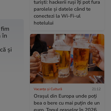
turiști: hackerii ruși îți pot fura
parolele și datele când te
conectezi la Wi-Fi-ul
hotelului
 fim
 în
că şi
Vacanțe și Cultură
21:12
Orașul din Europa unde poți
bea o bere cu mai puțin de un
euro. Topul orașelor în 2026,