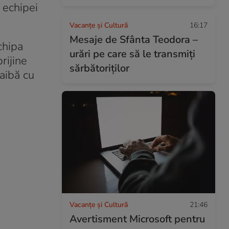
l echipei
Vacanțe și Cultură
16:17
Mesaje de Sfânta Teodora –
chipa
urări pe care să le transmiți
rijine
sărbătoriților
 aibă cu
Vacanțe și Cultură
21:46
Avertisment Microsoft pentru