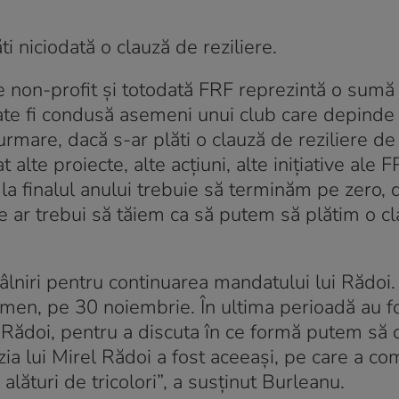
 niciodată o clauză de reziliere.
 non-profit şi totodată FRF reprezintă o sumă 
ate fi condusă asemeni unui club care depinde
 urmare, dacă s-ar plăti o clauză de reziliere de
lte proiecte, alte acţiuni, alte iniţiative ale 
, la finalul anului trebuie să terminăm pe zero, 
e ar trebui să tăiem ca să putem să plătim o c
âlniri pentru continuarea mandatului lui Rădoi.
ermen, pe 30 noiembrie. În ultima perioadă au f
rel Rădoi, pentru a discuta în ce formă putem să
izia lui Mirel Rădoi a fost aceeaşi, pe care a c
alături de tricolori”, a susţinut Burleanu.