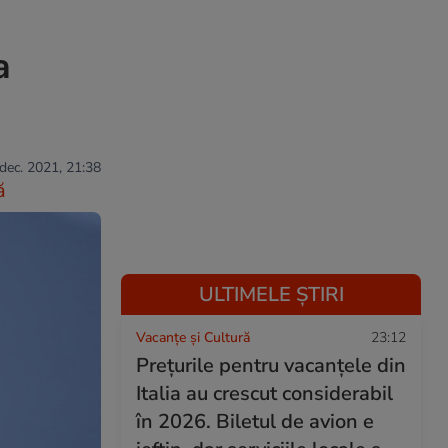
a
 dec. 2021, 21:38
ă
ULTIMELE ȘTIRI
Vacanțe și Cultură
23:12
Prețurile pentru vacanțele din
Italia au crescut considerabil
în 2026. Biletul de avion e