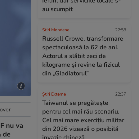
ieftin, dar serviciile locale s-
au scumpit
Stiri Mondene
22:58
Russell Crowe, transformare
spectaculoasă la 62 de ani.
Actorul a slăbit zeci de
kilograme și revine la fizicul
din „Gladiatorul”
Știri Externe
22:37
Taiwanul se pregătește
cover
pentru cel mai rău scenariu.
Cel mai mare exercițiu militar
RF nu va
din 2026 vizează o posibilă
ă de
invazie chineză