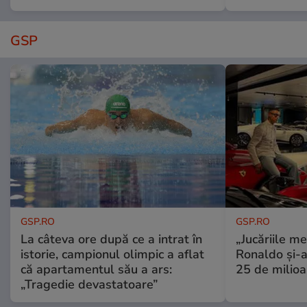
GSP
GSP.RO
GSP.RO
La câteva ore după ce a intrat în
„Jucăriile me
istorie, campionul olimpic a aflat
Ronaldo și-a
că apartamentul său a ars:
25 de milioa
„Tragedie devastatoare”