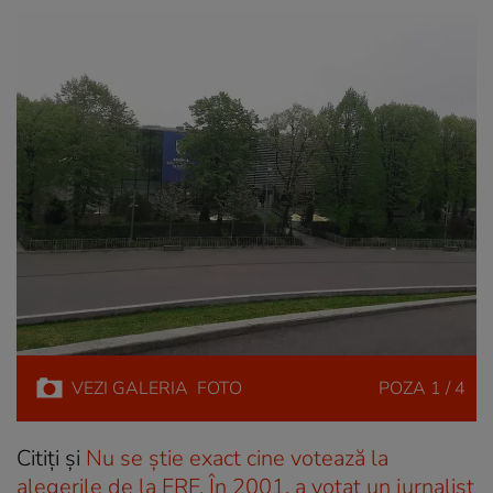
VEZI
GALERIA
FOTO
POZA
1 / 4
Citiți și
Nu se știe exact cine votează la
alegerile de la FRF. În 2001, a votat un jurnalist