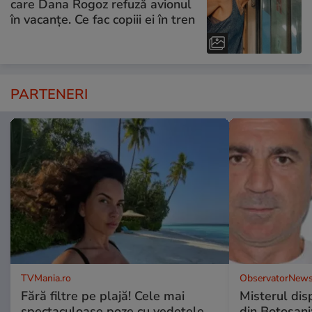
care Dana Rogoz refuză avionul
în vacanțe. Ce fac copiii ei în tren
PARTENERI
TVMania.ro
ObservatorNews
Fără filtre pe plajă! Cele mai
Misterul disp
spectaculoase poze cu vedetele
din Botoșani: