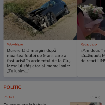
Wowbiz.ro
Redactia.ro
Durere fără margini după
«Am decis î
moartea fetiței de 9 ani, care a
să...&quot; 
fost ucisă în accidentul de la Cluj.
de reactii 
Mesajul sfâșietor al mamei sale:
„Te iubim…”
POLITIC
Politică
05 aug.
Ce avere are Mirabela