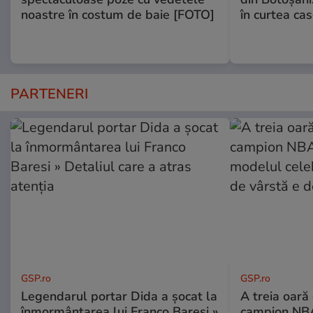
noastre în costum de baie [FOTO]
în curtea cas
PARTENERI
GSP.ro
GSP.ro
Legendarul portar Dida a șocat la
A treia oară
înmormântarea lui Franco Baresi »
campion NBA