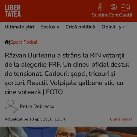
Susține
Cont
Caută
Ultimele știri
Exclusiv
Criză politică
Opinii
Intervi
|
Sport
|
Fotbal
Răzvan Burleanu a strâns la RIN votanții
de la alegerile FRF. Un dineu oficial destul
de tensionat. Cadouri: șepci, tricouri și
șorturi. Reacții. Vulpițele galbene știu cu
cine votează | FOTO
Petre Dobrescu
Actualizat pe 18 apr. 2018, 12:34
Comentează