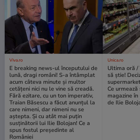
Viva.ro
Unica.ro
E breaking news-ul începutului de
Ultima oră / 
lună, dragi români! S-a întâmplat
să știe! Deci
acum câteva minute și multor
supermarketu
cetățeni nici nu le vine să creadă.
Ce urmează s
Fără ezitare, cu un ton imperativ,
magazine în 
Traian Băsescu a făcut anunțul la
de Ilie Boloj
care nimeni, dar nimeni nu se
aștepta. Și cu atât mai puțin
susținătorii lui Ilie Bolojan! Ce a
spus fostul președinte al
României