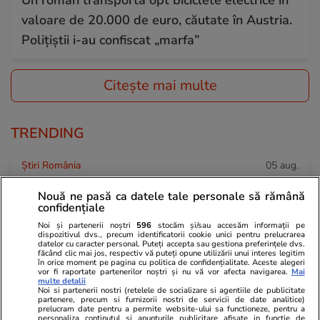
Un român transporta opt biciclete electrice în
valoare de 20.000 de euro, căutate în Austria.
Polițiștii i-au confiscat „marfa”
Citește mai multe
TRENDING
Știri România
05 aug.
Ploi torențiale, grindină și vijelii în 34 de județe
Nouă ne pasă ca datele tale personale să rămână
și București. Harta zonelor care rămân sub
confidențiale
alertă de căldură extremă până vineri
Noi și partenerii noștri
596
stocăm și/sau accesăm informații pe
dispozitivul dvs., precum identificatorii cookie unici pentru prelucrarea
dimineață
datelor cu caracter personal. Puteți accepta sau gestiona preferințele dvs.
făcând clic mai jos, respectiv vă puteți opune utilizării unui interes legitim
în orice moment pe pagina cu politica de confidențialitate. Aceste alegeri
vor fi raportate partenerilor noștri și nu vă vor afecta navigarea.
Mai
multe detalii
Știri România
05 aug.
Noi si partenerii nostri (retelele de socializare si agentiile de publicitate
partenere, precum si furnizorii nostri de servicii de date analitice)
Proiectul Nordis Sinaia, unde un apartament
prelucram date pentru a permite website-ului sa functioneze, pentru a
personaliza continutul si anunturile publicitare afisate in functie de