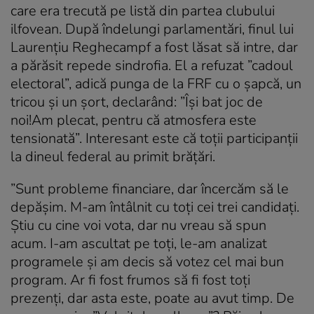
care era trecută pe listă din partea clubului
ilfovean. După îndelungi parlamentări, finul lui
Laurențiu Reghecampf a fost lăsat să intre, dar
a părăsit repede sindrofia. El a refuzat ”cadoul
electoral”, adică punga de la FRF cu o șapcă, un
tricou și un șort, declarând: ”Își bat joc de
noi!Am plecat, pentru că atmosfera este
tensionată”. Interesant este că toții participanții
la dineul federal au primit brățări.
”Sunt probleme financiare, dar încercăm să le
depășim. M-am întâlnit cu toți cei trei candidați.
Știu cu cine voi vota, dar nu vreau să spun
acum. I-am ascultat pe toți, le-am analizat
programele și am decis să votez cel mai bun
program. Ar fi fost frumos să fi fost toți
prezenți, dar asta este, poate au avut timp. De