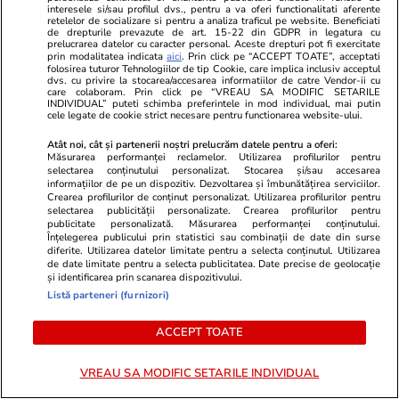
interesele si/sau profilul dvs., pentru a va oferi functionalitati aferente
era vândut cu peste 470.000 de euro, a rămas
retelelor de socializare si pentru a analiza traficul pe website. Beneficiati
de drepturile prevazute de art. 15-22 din GDPR in legatura cu
doar o groapă abandonată printre buruieni. Ce
prelucrarea datelor cu caracter personal. Aceste drepturi pot fi exercitate
prin modalitatea indicata
aici
. Prin click pe “ACCEPT TOATE”, acceptati
spun autoritățile din oraș
folosirea tuturor Tehnologiilor de tip Cookie, care implica inclusiv acceptul
dvs. cu privire la stocarea/accesarea informatiilor de catre Vendor-ii cu
care colaboram. Prin click pe “VREAU SA MODIFIC SETARILE
INDIVIDUAL” puteti schimba preferintele in mod individual, mai putin
cele legate de cookie strict necesare pentru functionarea website-ului.
Știri România
05 aug.
Schimbarea la Față a Domnului 2026 – tradiții
Atât noi, cât și partenerii noștri prelucrăm datele pentru a oferi:
Măsurarea performanței reclamelor. Utilizarea profilurilor pentru
și superstiții
selectarea conținutului personalizat. Stocarea și/sau accesarea
informațiilor de pe un dispozitiv. Dezvoltarea și îmbunătățirea serviciilor.
Crearea profilurilor de conținut personalizat. Utilizarea profilurilor pentru
selectarea publicității personalizate. Crearea profilurilor pentru
Horoscop
05 aug.
publicitate personalizată. Măsurarea performanței conținutului.
Înțelegerea publicului prin statistici sau combinații de date din surse
Horoscop 6 august 2026. Săgetătorii au parte
diferite. Utilizarea datelor limitate pentru a selecta conținutul. Utilizarea
de date limitate pentru a selecta publicitatea. Date precise de geolocație
de noi oportunități de asociere cu persoane
și identificarea prin scanarea dispozitivului.
Listă parteneri (furnizori)
care îi atrag prin preocupările și ideile lor
ACCEPT TOATE
VREAU SA MODIFIC SETARILE INDIVIDUAL