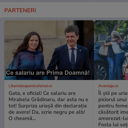
PARTENERI
Libertateapentrufemei.ro
Avantaje.ro
Gata, e oficial! Ce salariu are
Îl știi pe ur
Mirabela Grădinaru, dar asta nu e
piciorul unui
tot! Surpriza uriașă din declarația
pentru femei
de avere! Da, scrie negru pe alb!
căsătorit ime
O cheamă…
amorezat-lul
Fosta lui soț