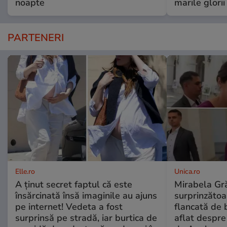
noapte
marile glorii
PARTENERI
Elle.ro
Unica.ro
A ținut secret faptul că este
Mirabela Gră
însărcinată însă imaginile au ajuns
surprinzătoar
pe internet! Vedeta a fost
flancată de 
surprinsă pe stradă, iar burtica de
aflat despre