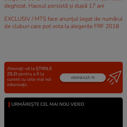
deghizat. Haosul persistă și după 17 ani
EXCLUSIV / MTS face anunțul legat de numărul
de cluburi care pot vota la alegerile FRF 2018
Abonați-vă la
ȘTIRILE
ZILEI
pentru a fi la
ABONEAZĂ-TE
curent cu cele mai noi
informații.
URMĂREȘTE CEL MAI NOU VIDEO