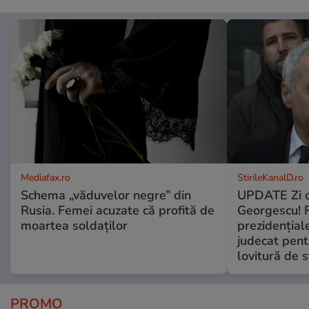
Mediafax.ro
StirileKanalD.ro
Schema „văduvelor negre” din
UPDATE Zi d
Rusia. Femei acuzate că profită de
Georgescu! F
moartea soldaților
prezidențiale
judecat pent
lovitură de s
PROMO