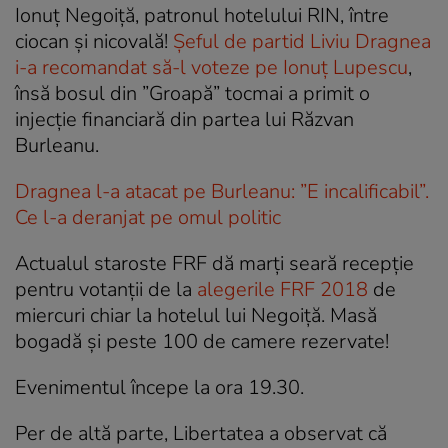
Ionuț Negoiță, patronul hotelului RIN, între
ciocan și nicovală!
Șeful de partid Liviu Dragnea
i-a recomandat să-l voteze pe Ionuț Lupescu
,
însă bosul din ”Groapă” tocmai a primit o
injecție financiară din partea lui Răzvan
Burleanu.
Dragnea l-a atacat pe Burleanu: ”E incalificabil”.
Ce l-a deranjat pe omul politic
Actualul staroste FRF dă marți seară recepție
pentru votanții de la
alegerile FRF 2018
de
miercuri chiar la hotelul lui Negoiță. Masă
bogadă și peste 100 de camere rezervate!
Evenimentul începe la ora 19.30.
Per de altă parte, Libertatea a observat că