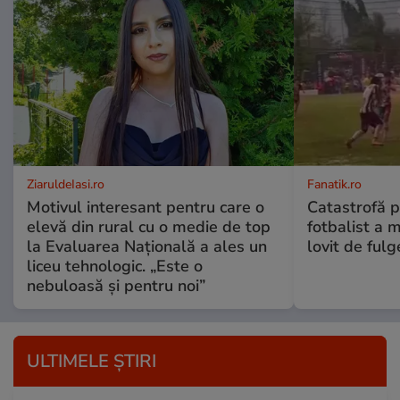
ZiaruldeIasi.ro
Fanatik.ro
Motivul interesant pentru care o
Catastrofă p
elevă din rural cu o medie de top
fotbalist a m
la Evaluarea Națională a ales un
lovit de fulg
liceu tehnologic. „Este o
nebuloasă și pentru noi”
ULTIMELE ȘTIRI