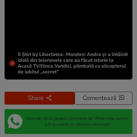
5 Știri by Libertatea- Monden: Andra și-a întâlnit
idolii din telenovele care au făcut istorie la
Acasă TV/Ilinca Vandici, plimbată cu elicopterul
de iubitul „secret”
Share
Comentează
Abonați-vă la canalul Libertatea de WhatsApp pentru
a fi la curent cu ultimele informații