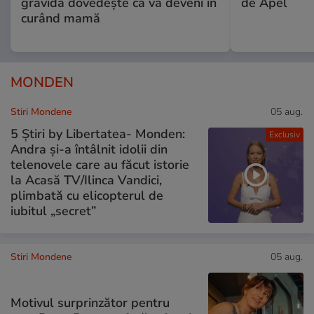
gravidă dovedește că va deveni în
de Apel
curând mamă
MONDEN
Stiri Mondene
05 aug.
5 Știri by Libertatea- Monden:
Exclusiv
Andra și-a întâlnit idolii din
telenovele care au făcut istorie
la Acasă TV/Ilinca Vandici,
plimbată cu elicopterul de
iubitul „secret”
Stiri Mondene
05 aug.
Motivul surprinzător pentru