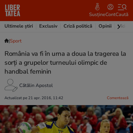
Susține
Cont
Caută
Ultimele știri
Exclusiv
Criză politică
Opinii
Video
|
Sport
România va fi în urna a doua la tragerea la
sorți a grupelor turneului olimpic de
handbal feminin
Cătălin Apostol
Actualizat pe 21 apr. 2016, 11:42
Comentează