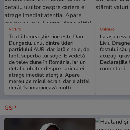
Viva.ro
Unica.ro
Toată lumea știe cine este Dan
La așa ceva 
Dungaciu, unul dintre liderii
Liviu Dragne
partidului AUR, dar iată cine e, de
fostului său 
fapt, superba lui soție. E vedetă
acuzații grav
de televiziune în România, iar un
Declarațiile 
detaliu uluitor despre cariera ei
comentarii
atrage imediat atenția. Apare
mereu pe micul ecran, dar e altfel
decât își imaginează mulți
GSP