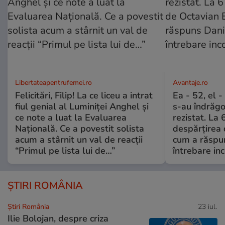
Libertateapentrufemei.ro
Avantaje.ro
Felicitări, Filip! La ce liceu a intrat
Ea - 52, el 
fiul genial al Luminiței Anghel și
s-au îndrăgos
ce note a luat la Evaluarea
rezistat. La 
Națională. Ce a povestit solista
despărțirea 
acum a stârnit un val de reacții
cum a răspu
“Primul pe lista lui de…”
întrebare i
ȘTIRI ROMÂNIA
Știri România
23 iul.
Ilie Bolojan, despre criza