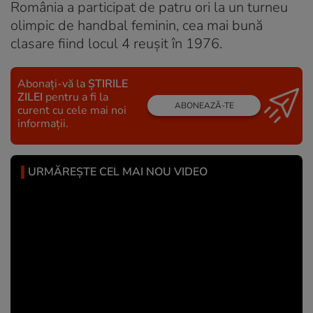
România a participat de patru ori la un turneu
olimpic de handbal feminin, cea mai bună
clasare fiind locul 4 reușit în 1976.
Abonați-vă la
ȘTIRILE
ZILEI
pentru a fi la
ABONEAZĂ-TE
curent cu cele mai noi
informații.
URMĂREȘTE CEL MAI NOU VIDEO