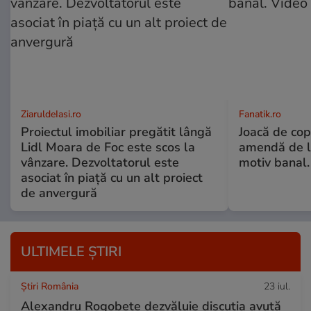
ZiaruldeIasi.ro
Fanatik.ro
Proiectul imobiliar pregătit lângă
Joacă de copi
Lidl Moara de Foc este scos la
amendă de l
vânzare. Dezvoltatorul este
motiv banal.
asociat în piață cu un alt proiect
de anvergură
ULTIMELE ȘTIRI
Știri România
23 iul.
Alexandru Rogobete dezvăluie discuția avută