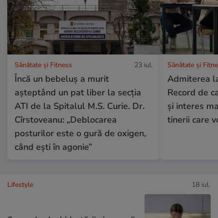
Sănătate și Fitness
23 iul.
Sănătate și Fitn
Încă un bebeluș a murit
Admiterea la
așteptând un pat liber la secția
Record de ca
ATI de la Spitalul M.S. Curie. Dr.
și interes ma
Cîrstoveanu: „Deblocarea
tinerii care 
posturilor este o gură de oxigen,
când ești în agonie”
Lifestyle
18 iul.