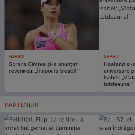
GSP.RO
GSP.RO
Sorana Cîrstea și-a anunțat
Haaland și-a
revenirea: „Înapoi la treabă”
aniversare pe
Isabel: „Via
totdeauna!”
PARTENERI