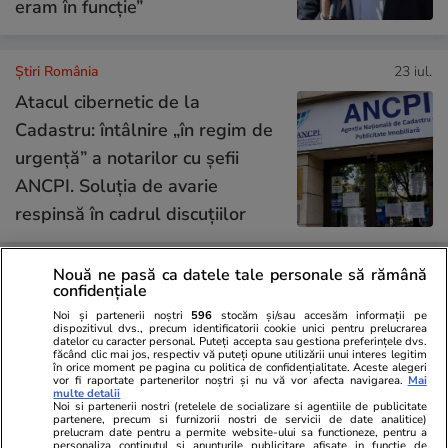
eram în funcție”
Știri România
23 iul.
Atacul cibernetic de la
Cadastru: întâlnire „în regim de
urgență” a notarilor cu șefii
ANCPI. Soluția de avarie
respinsă în cadrul discuțiilor
Nouă ne pasă ca datele tale personale să rămână
Știri România
23 iul.
confidențiale
Nava Gas Lisbon din Marea
Noi și partenerii noștri
596
stocăm și/sau accesăm informații pe
dispozitivul dvs., precum identificatorii cookie unici pentru prelucrarea
Neagră, survolată din nou.
datelor cu caracter personal. Puteți accepta sau gestiona preferințele dvs.
făcând clic mai jos, respectiv vă puteți opune utilizării unui interes legitim
Temperatura în zonă a scăzut,
în orice moment pe pagina cu politica de confidențialitate. Aceste alegeri
vor fi raportate partenerilor noștri și nu vă vor afecta navigarea.
Mai
dar accesul la bord nu este încă
multe detalii
Noi si partenerii nostri (retelele de socializare si agentiile de publicitate
permis, anunță DSU
partenere, precum si furnizorii nostri de servicii de date analitice)
prelucram date pentru a permite website-ului sa functioneze, pentru a
personaliza continutul si anunturile publicitare afisate in functie de