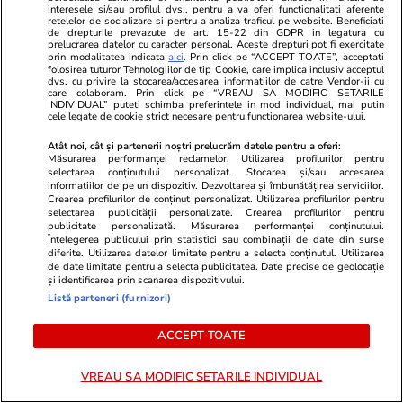
interesele si/sau profilul dvs., pentru a va oferi functionalitati aferente
retelelor de socializare si pentru a analiza traficul pe website. Beneficiati
Știri România
23 iul.
de drepturile prevazute de art. 15-22 din GDPR in legatura cu
prelucrarea datelor cu caracter personal. Aceste drepturi pot fi exercitate
prin modalitatea indicata
aici
. Prin click pe “ACCEPT TOATE”, acceptati
folosirea tuturor Tehnologiilor de tip Cookie, care implica inclusiv acceptul
Ilie Bolojan, despre întâlnirea
dvs. cu privire la stocarea/accesarea informatiilor de catre Vendor-ii cu
care colaboram. Prin click pe “VREAU SA MODIFIC SETARILE
Marcel Ciolacu-Ionel Arsene, în
INDIVIDUAL” puteti schimba preferintele in mod individual, mai putin
cele legate de cookie strict necesare pentru functionarea website-ului.
Italia: „Eşti ceea ce faci, nu ceea
ce zici”
Atât noi, cât și partenerii noștri prelucrăm datele pentru a oferi:
Măsurarea performanței reclamelor. Utilizarea profilurilor pentru
selectarea conținutului personalizat. Stocarea și/sau accesarea
informațiilor de pe un dispozitiv. Dezvoltarea și îmbunătățirea serviciilor.
Crearea profilurilor de conținut personalizat. Utilizarea profilurilor pentru
selectarea publicității personalizate. Crearea profilurilor pentru
Opinii
23 iul.
publicitate personalizată. Măsurarea performanței conținutului.
Înțelegerea publicului prin statistici sau combinații de date din surse
diferite. Utilizarea datelor limitate pentru a selecta conținutul. Utilizarea
de date limitate pentru a selecta publicitatea. Date precise de geolocație
și identificarea prin scanarea dispozitivului.
Țoiu, arestează-mă dacă
Listă parteneri (furnizori)
altceva n-ai de făcut!
ACCEPT TOATE
VREAU SA MODIFIC SETARILE INDIVIDUAL