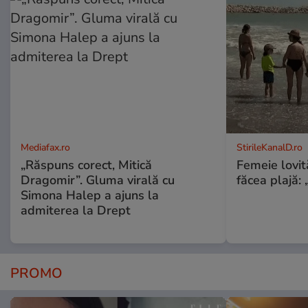
Mediafax.ro
StirileKanalD.ro
„Răspuns corect, Mitică
Femeie lovit
Dragomir”. Gluma virală cu
făcea plajă: „
Simona Halep a ajuns la
admiterea la Drept
PROMO