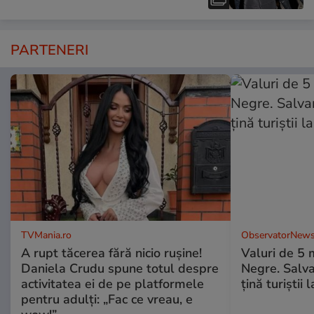
PARTENERI
TVMania.ro
ObservatorNews
A rupt tăcerea fără nicio rușine!
Valuri de 5 m
Daniela Crudu spune totul despre
Negre. Salva
activitatea ei de pe platformele
ţină turiştii 
pentru adulți: „Fac ce vreau, e