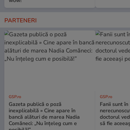
wow!”
PARTENERI
GSP.ro
GSP.ro
Gazeta publică o poză
Fanii sunt în 
inexplicabilă » Cine apare în
nerecunoscut
bancă alături de marea Nadia
doctorul ved
Comăneci: „Nu înțeleg cum e
să fie aceea
posibilă!”