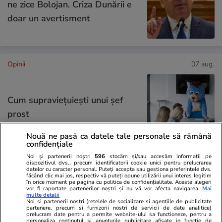
ne zice Bolojan. Criza Dunării e
doar un avertisment
Opinii
07 aug.
Cum supraviețuiești unui șef
prost
Nouă ne pasă ca datele tale personale să rămână
confidențiale
Noi și partenerii noștri
596
stocăm și/sau accesăm informații pe
dispozitivul dvs., precum identificatorii cookie unici pentru prelucrarea
Opinii
07 aug.
datelor cu caracter personal. Puteți accepta sau gestiona preferințele dvs.
făcând clic mai jos, respectiv vă puteți opune utilizării unui interes legitim
Puține zone economice de
în orice moment pe pagina cu politica de confidențialitate. Aceste alegeri
vor fi raportate partenerilor noștri și nu vă vor afecta navigarea.
Mai
succes, privilegiile de la vârful
multe detalii
Noi si partenerii nostri (retelele de socializare si agentiile de publicitate
birocrației și penurie în rest sau
partenere, precum si furnizorii nostri de servicii de date analitice)
prelucram date pentru a permite website-ului sa functioneze, pentru a
personaliza continutul si anunturile publicitare afisate in functie de