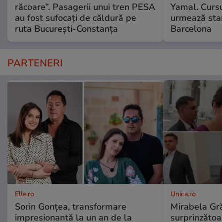
răcoare”. Pasagerii unui tren PESA
Yamal. Cursu
au fost sufocați de căldură pe
urmează star
ruta București-Constanța
Barcelona
PARTENERI
Elle.ro
Unica.ro
Sorin Gonțea, transformare
Mirabela Gră
impresionantă la un an de la
surprinzătoar