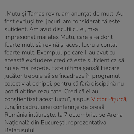
„Mutu şi Tamaş revin, am anunţat de mult. Au
fost excluşi trei jocuri, am considerat că este
suficient. Am avut discuţii cu ei, m-a
impresionat mai ales Mutu, care şi-a dorit
foarte mult să revină şi acest lucru a contat
foarte mult. Exemplul pe care l-au avut cu
această excludere cred că este suficient ca să
nu se mai repete. Este ultima şansă! Fiecare
jucător trebuie să se încadreze în programul
colectiv al echipei, pentru că fără disciplină nu
pot fi obţine rezultate. Cred că ei au
conştientizat acest lucru”, a spus
Victor Pițurcă
,
luni, în cadrul unei conferințe de presă.
România întâlneşte, la 7 octombrie, pe Arena
Naţională din Bucureşti, reprezentativa
Belarusului.