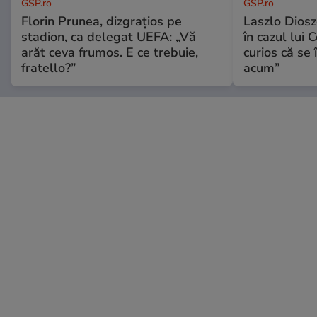
GSP.ro
GSP.ro
Florin Prunea, dizgrațios pe
Laszlo Diosz
stadion, ca delegat UEFA: „Vă
în cazul lui 
arăt ceva frumos. E ce trebuie,
curios că se
fratello?”
acum”