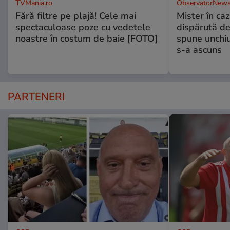
TVMania.ro
ObservatorNews
Fără filtre pe plajă! Cele mai
Mister în caz
spectaculoase poze cu vedetele
dispărută de
noastre în costum de baie [FOTO]
spune unchiu
s-a ascuns
PARTENERI