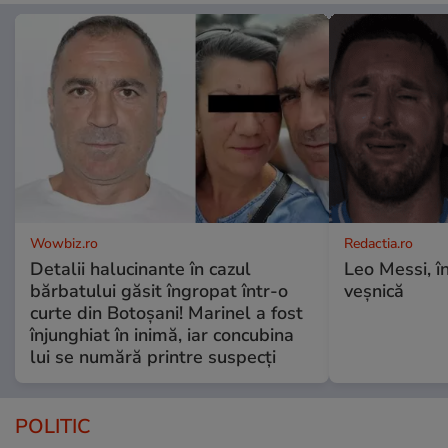
Wowbiz.ro
Redactia.ro
Detalii halucinante în cazul
Leo Messi, î
bărbatului găsit îngropat într-o
veșnică
curte din Botoșani! Marinel a fost
înjunghiat în inimă, iar concubina
lui se numără printre suspecți
POLITIC