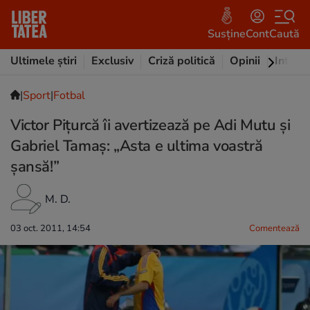
Susține
Cont
Caută
Ultimele știri
Exclusiv
Criză politică
Opinii
Intervi
|
Sport
|
Fotbal
Victor Piţurcă îi avertizează pe Adi Mutu şi
Gabriel Tamaș: „Asta e ultima voastră
șansă!”
M. D.
03 oct. 2011, 14:54
Comentează