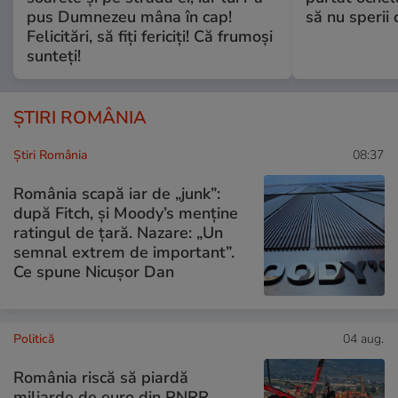
pus Dumnezeu mâna în cap!
să nu sperii c
Felicitări, să fiți fericiți! Că frumoși
sunteți!
ȘTIRI ROMÂNIA
Știri România
08:37
România scapă iar de „junk”:
după Fitch, și Moody’s menține
ratingul de țară. Nazare: „Un
semnal extrem de important”.
Ce spune Nicușor Dan
Politică
04 aug.
România riscă să piardă
miliarde de euro din PNRR