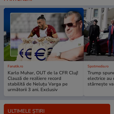
Fanatik.ro
Spotmedia.ro
Karlo Muhar, OUT de la CFR Cluj!
Trump spune 
Clauză de reziliere record
electrice au 
stabilită de Neluțu Varga pe
stârnește val
următorii 3 ani. Exclusiv
ULTIMELE ȘTIRI