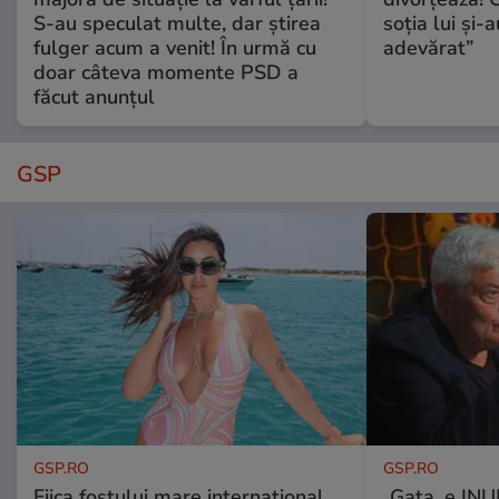
S-au speculat multe, dar știrea
soția lui și-
fulger acum a venit! În urmă cu
adevărat”
doar câteva momente PSD a
făcut anunțul
GSP
GSP.RO
GSP.RO
Fiica fostului mare internațional
„Gata, e IN