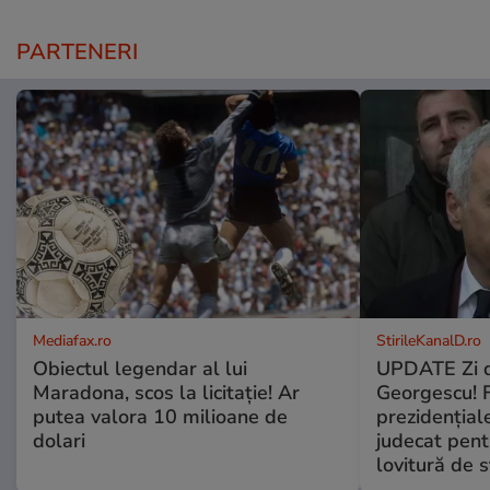
PARTENERI
Mediafax.ro
StirileKanalD.ro
Obiectul legendar al lui
UPDATE Zi d
Maradona, scos la licitație! Ar
Georgescu! F
putea valora 10 milioane de
prezidențiale
dolari
judecat pent
lovitură de s