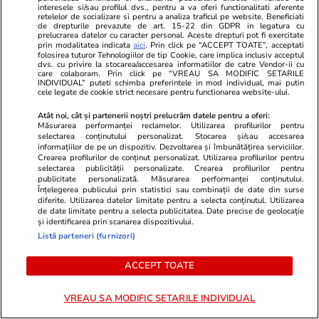
ordinea socială din România de
interesele si/sau profilul dvs., pentru a va oferi functionalitati aferente
retelelor de socializare si pentru a analiza traficul pe website. Beneficiati
azi
de drepturile prevazute de art. 15-22 din GDPR in legatura cu
prelucrarea datelor cu caracter personal. Aceste drepturi pot fi exercitate
prin modalitatea indicata
aici
. Prin click pe “ACCEPT TOATE”, acceptati
folosirea tuturor Tehnologiilor de tip Cookie, care implica inclusiv acceptul
dvs. cu privire la stocarea/accesarea informatiilor de catre Vendor-ii cu
Opinii
07 aug.
care colaboram. Prin click pe “VREAU SA MODIFIC SETARILE
INDIVIDUAL” puteti schimba preferintele in mod individual, mai putin
cele legate de cookie strict necesare pentru functionarea website-ului.
Atât noi, cât și partenerii noștri prelucrăm datele pentru a oferi:
Ce fel de revoluție urmează în
Măsurarea performanței reclamelor. Utilizarea profilurilor pentru
selectarea conținutului personalizat. Stocarea și/sau accesarea
România?
informațiilor de pe un dispozitiv. Dezvoltarea și îmbunătățirea serviciilor.
Crearea profilurilor de conținut personalizat. Utilizarea profilurilor pentru
selectarea publicității personalizate. Crearea profilurilor pentru
publicitate personalizată. Măsurarea performanței conținutului.
Înțelegerea publicului prin statistici sau combinații de date din surse
diferite. Utilizarea datelor limitate pentru a selecta conținutul. Utilizarea
de date limitate pentru a selecta publicitatea. Date precise de geolocație
și identificarea prin scanarea dispozitivului.
Libertatea.ro
Listă parteneri (furnizori)
Ultimele știri
Război Iran
Retete culinare
ACCEPT TOATE
Știri România
Divertisment
Fructe si legume
Știri Externe
Monden
Ingrijirea
VREAU SA MODIFIC SETARILE INDIVIDUAL
plantelor
Politică
Muzică și Filme