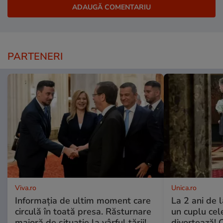
PARTENERI
Viva.ro
Unica.ro
Informația de ultim moment care
La 2 ani de 
circulă în toată presa. Răsturnare
un cuplu ce
majoră de situație la vârful țării!
divorțează! C