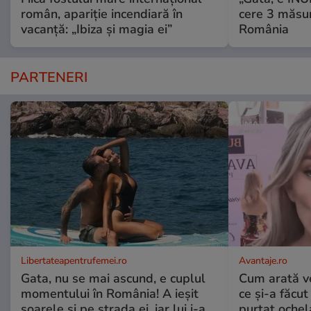
român, apariție incendiară în
cere 3 măsu
vacanță: „Ibiza și magia ei”
România
PARTENERI
Libertateapentrufemei.ro
Avantaje.ro
Gata, nu se mai ascund, e cuplul
Cum arată v
momentului în România! A ieșit
ce și-a făcut
soarele și pe strada ei, iar lui i-a
purtat ochel