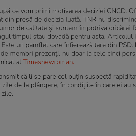
după ce vom primi motivarea deciziei CNCD. Ofi
t din presă de decizia luată. TNR nu discrimin
umor de calitate şi suntem împotriva oricărei 
ngul timpul stau dovadă pentru asta. Articolul 
Este un pamflet care înfierează tare din PSD. 
0 de membri prezenţi, nu doar la cele cinci per
nicat al
Timesnewroman.
ansmit că li se pare cel puțin suspectă rapidita
le de la plângere, în condițiile în care ei au so
zile.