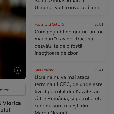
Sofia. Ambasadoarea
Ucrainei va fi convocată luni
Vacanțe și Cultură
20:51
Cum poți obține gratuit un loc
mai bun în avion. Trucurile
dezvăluite de o fostă
însoțitoare de zbor
Știri Externe
20:41
Ucraina nu va mai ataca
terminalul CPC, de unde este
cover
livrat petrolul din Kazahstan
către România, și petrolierele
l Viorica
care nu sunt rusești din
-ului
Marea Neagră