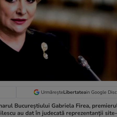
Urmărește
Libertatea
in Google Dis
imarul Bucureștiului Gabriela Firea, premieru
ilescu au dat în judecată reprezentanții site