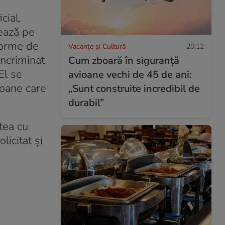
cial,
ează pe
forme de
Vacanțe și Cultură
20:12
incriminat
Cum zboară în siguranță
El se
avioane vechi de 45 de ani:
soane care
„Sunt construite incredibil de
durabil”
tea cu
licitat și