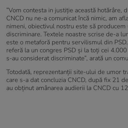
”Vom contesta in justiţie această hotărâre, 
CNCD nu ne-a comunicat încă nimic, am afla
nimeni, obiectivul nostru este să producem 
discriminare. Textele noastre scrise de-a lu
este o metaforă pentru servilismul din PSD. 
referă la un congres PSD şi la toţi cei 4.00
s-au considerat discriminate”, arată un comu
Totodată, reprezentanții site-ului de umor tr
care s-a dat concluzia CNCD, după fix 21 de zi
au obținut amânarea audierii la CNCD cu 12 