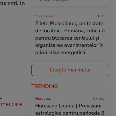
urești, în
Știri Locale
20:33
Zilele Ploieștiului, contestate
de localnici. Primăria, criticată
pentru blocarea centrului și
organizarea evenimentelor în
plină criză energetică
Citește mai multe
TRENDING
,
Horoscop
07 aug.
rmei care
Horoscop Urania | Previziuni
astrologice pentru perioada 8