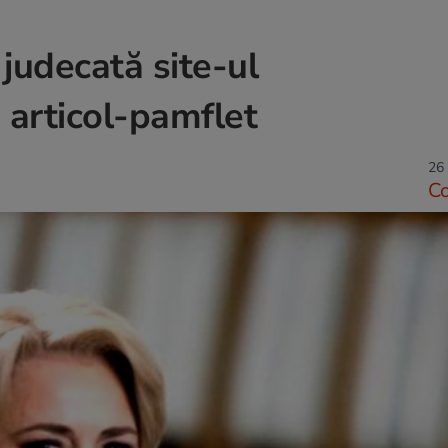
judecată site-ul
articol-pamflet
26 
C