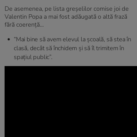
De asemenea, pe lista greşelilor comise joi de
Valentin Popa a mai fost adăugată o altă frază
fără coerenţă…
“Mai bine să avem elevul la şcoală, să stea în
clasă, decât să închidem şi să îl trimitem în
spaţiul public”.