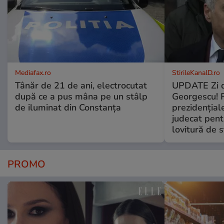
Mediafax.ro
StirileKanalD.ro
Tânăr de 21 de ani, electrocutat
UPDATE Zi d
după ce a pus mâna pe un stâlp
Georgescu! F
de iluminat din Constanța
prezidențiale
judecat pent
lovitură de s
PROMO