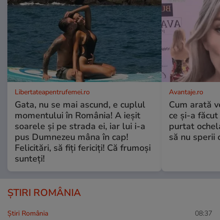
Libertateapentrufemei.ro
Avantaje.ro
Gata, nu se mai ascund, e cuplul
Cum arată v
momentului în România! A ieșit
ce și-a făcut
soarele și pe strada ei, iar lui i-a
purtat ochel
pus Dumnezeu mâna în cap!
să nu sperii c
Felicitări, să fiți fericiți! Că frumoși
sunteți!
ȘTIRI ROMÂNIA
Știri România
08:37