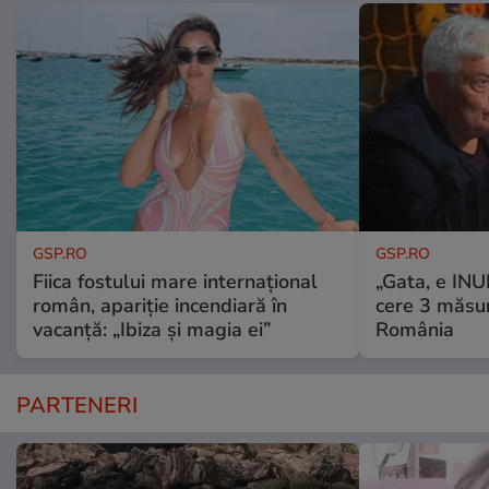
GSP.RO
GSP.RO
Fiica fostului mare internațional
„Gata, e IN
român, apariție incendiară în
cere 3 măsu
vacanță: „Ibiza și magia ei”
România
PARTENERI