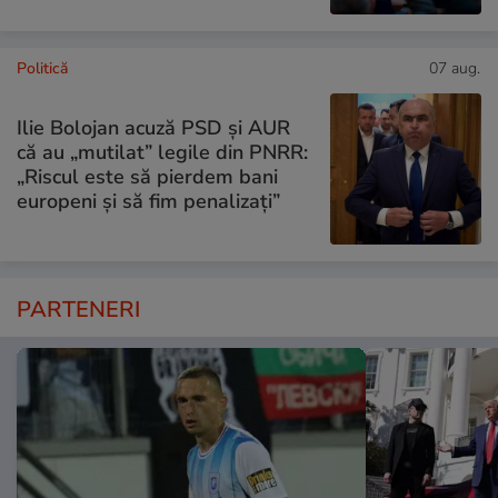
Politică
07 aug.
Ilie Bolojan acuză PSD și AUR
că au „mutilat” legile din PNRR:
„Riscul este să pierdem bani
europeni și să fim penalizați”
PARTENERI