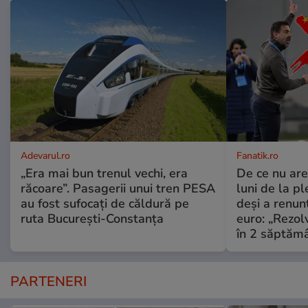
Adevarul.ro
Fanatik.ro
„Era mai bun trenul vechi, era
De ce nu are
răcoare”. Pasagerii unui tren PESA
luni de la p
au fost sufocați de căldură pe
deși a renun
ruta București-Constanța
euro: „Rezo
în 2 săptămâ
PARTENERI