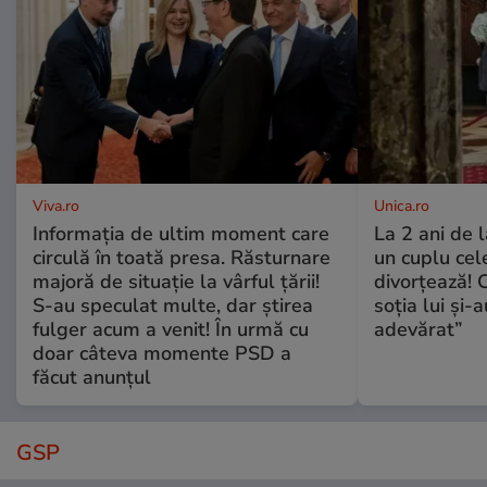
Viva.ro
Unica.ro
Informația de ultim moment care
La 2 ani de 
circulă în toată presa. Răsturnare
un cuplu ce
majoră de situație la vârful țării!
divorțează! C
S-au speculat multe, dar știrea
soția lui și-
fulger acum a venit! În urmă cu
adevărat”
doar câteva momente PSD a
făcut anunțul
GSP