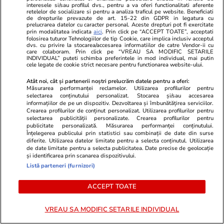
Citește mai multe
interesele si/sau profilul dvs., pentru a va oferi functionalitati aferente
retelelor de socializare si pentru a analiza traficul pe website. Beneficiati
de drepturile prevazute de art. 15-22 din GDPR in legatura cu
prelucrarea datelor cu caracter personal. Aceste drepturi pot fi exercitate
prin modalitatea indicata
aici
. Prin click pe “ACCEPT TOATE”, acceptati
TRENDING
folosirea tuturor Tehnologiilor de tip Cookie, care implica inclusiv acceptul
dvs. cu privire la stocarea/accesarea informatiilor de catre Vendor-ii cu
care colaboram. Prin click pe “VREAU SA MODIFIC SETARILE
INDIVIDUAL” puteti schimba preferintele in mod individual, mai putin
Horoscop
07 aug.
cele legate de cookie strict necesare pentru functionarea website-ului.
Horoscop Urania | Previziuni astrologice pentru
Atât noi, cât și partenerii noștri prelucrăm datele pentru a oferi:
Măsurarea performanței reclamelor. Utilizarea profilurilor pentru
perioada 8 – 14 august 2026. Lună Nouă în
selectarea conținutului personalizat. Stocarea și/sau accesarea
Leu; Eclipsă totală de Soare
informațiilor de pe un dispozitiv. Dezvoltarea și îmbunătățirea serviciilor.
Crearea profilurilor de conținut personalizat. Utilizarea profilurilor pentru
selectarea publicității personalizate. Crearea profilurilor pentru
publicitate personalizată. Măsurarea performanței conținutului.
Înțelegerea publicului prin statistici sau combinații de date din surse
Știri România
07:38
diferite. Utilizarea datelor limitate pentru a selecta conținutul. Utilizarea
de date limitate pentru a selecta publicitatea. Date precise de geolocație
16 județe lovite sâmbătă de furtuni cu grindină
și identificarea prin scanarea dispozitivului.
și ploi torențiale. Harta zonelor vizate de
Listă parteneri (furnizori)
avertizarea meteo ANM cod galben
ACCEPT TOATE
Știri România
07 aug.
VREAU SA MODIFIC SETARILE INDIVIDUAL
Debitul Dunării a atins un minim istoric, dar