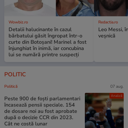
Wowbiz.ro
Redactia.ro
Detalii halucinante în cazul
Leo Messi, î
bărbatului găsit îngropat într-o
veșnică
curte din Botoșani! Marinel a fost
înjunghiat în inimă, iar concubina
lui se numără printre suspecți
POLITIC
Politică
07 aug.
Analiză
Peste 900 de foști parlamentari
încasează pensii speciale. 154
de dosare noi au fost aprobate
după o decizie CCR din 2023.
Cât ne costă lunar