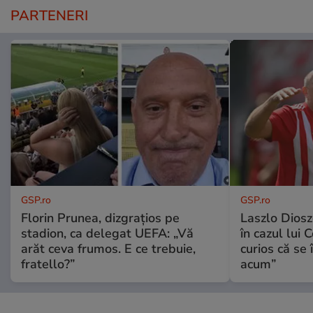
PARTENERI
GSP.ro
GSP.ro
Florin Prunea, dizgrațios pe
Laszlo Diosz
stadion, ca delegat UEFA: „Vă
în cazul lui 
arăt ceva frumos. E ce trebuie,
curios că se
fratello?”
acum”