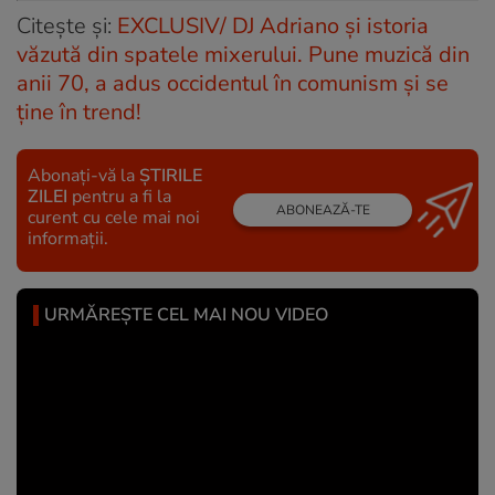
Citește și:
EXCLUSIV/ DJ Adriano și istoria
văzută din spatele mixerului. Pune muzică din
anii 70, a adus occidentul în comunism și se
ține în trend!
Abonați-vă la
ȘTIRILE
ZILEI
pentru a fi la
ABONEAZĂ-TE
curent cu cele mai noi
informații.
URMĂREȘTE CEL MAI NOU VIDEO