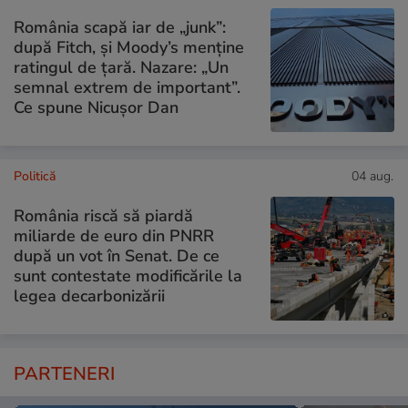
România scapă iar de „junk”:
după Fitch, și Moody’s menține
ratingul de țară. Nazare: „Un
semnal extrem de important”.
Ce spune Nicușor Dan
Politică
04 aug.
România riscă să piardă
miliarde de euro din PNRR
după un vot în Senat. De ce
sunt contestate modificările la
legea decarbonizării
PARTENERI