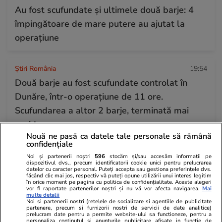
Au fost scufundate și ultimele două barje: 4
împingătoare de mare putere au ajutat la
operațiune
Știri România
19:54
Două barje au fost scufundate controlat în
Dunăre, într-o operațiune de 11 ore.
Scufundarea a altor 2 barje, terminată mai
rapid
Nouă ne pasă ca datele tale personale să rămână
confidențiale
Știri Externe
19:38
Noi și partenerii noștri
596
stocăm și/sau accesăm informații pe
dispozitivul dvs., precum identificatorii cookie unici pentru prelucrarea
Spania i-a dat replica Giorgiei Meloni și a
datelor cu caracter personal. Puteți accepta sau gestiona preferințele dvs.
făcând clic mai jos, respectiv vă puteți opune utilizării unui interes legitim
început să controleze pasagerii care vin din
în orice moment pe pagina cu politica de confidențialitate. Aceste alegeri
vor fi raportate partenerilor noștri și nu vă vor afecta navigarea.
Mai
multe detalii
Italia pe aeroporturile din Barcelona și Madrid
Noi si partenerii nostri (retelele de socializare si agentiile de publicitate
partenere, precum si furnizorii nostri de servicii de date analitice)
prelucram date pentru a permite website-ului sa functioneze, pentru a
personaliza continutul si anunturile publicitare afisate in functie de