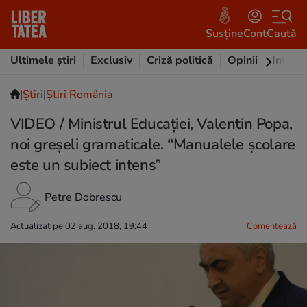
Susține
Cont
Caută
Ultimele știri
Exclusiv
Criză politică
Opinii
Intervi
|
Ştiri
|
Știri România
VIDEO / Ministrul Educației, Valentin Popa,
noi greșeli gramaticale. “Manualele şcolare
este un subiect intens”
Petre Dobrescu
Actualizat pe 02 aug. 2018, 19:44
Comentează