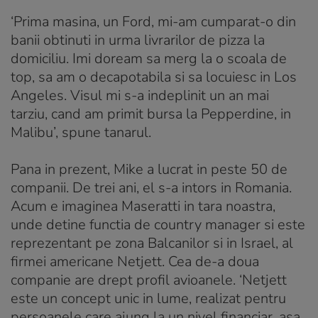
‘Prima masina, un Ford, mi-am cumparat-o din
banii obtinuti in urma livrarilor de pizza la
domiciliu. Imi doream sa merg la o scoala de
top, sa am o decapotabila si sa locuiesc in Los
Angeles. Visul mi s-a indeplinit un an mai
tarziu, cand am primit bursa la Pepperdine, in
Malibu’, spune tanarul.
Pana in prezent, Mike a lucrat in peste 50 de
companii. De trei ani, el s-a intors in Romania.
Acum e imaginea Maseratti in tara noastra,
unde detine functia de country manager si este
reprezentant pe zona Balcanilor si in Israel, al
firmei americane Netjett. Cea de-a doua
companie are drept profil avioanele. ‘Netjett
este un concept unic in lume, realizat pentru
persoanele care ajung la un nivel financiar, asa