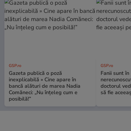
GSP.ro
GSP.ro
Gazeta publică o poză
Fanii sunt în 
inexplicabilă » Cine apare în
nerecunoscut
bancă alături de marea Nadia
doctorul ved
Comăneci: „Nu înțeleg cum e
să fie aceea
posibilă!”