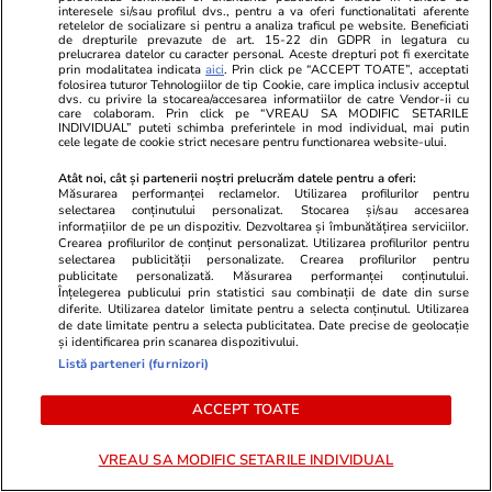
interesele si/sau profilul dvs., pentru a va oferi functionalitati aferente
Lifestyle
20 iul.
retelelor de socializare si pentru a analiza traficul pe website. Beneficiati
de drepturile prevazute de art. 15-22 din GDPR in legatura cu
prelucrarea datelor cu caracter personal. Aceste drepturi pot fi exercitate
prin modalitatea indicata
aici
. Prin click pe “ACCEPT TOATE”, acceptati
folosirea tuturor Tehnologiilor de tip Cookie, care implica inclusiv acceptul
dvs. cu privire la stocarea/accesarea informatiilor de catre Vendor-ii cu
Ce este agar-agar și cum se
care colaboram. Prin click pe “VREAU SA MODIFIC SETARILE
INDIVIDUAL” puteti schimba preferintele in mod individual, mai putin
utilizează
cele legate de cookie strict necesare pentru functionarea website-ului.
Atât noi, cât și partenerii noștri prelucrăm datele pentru a oferi:
Măsurarea performanței reclamelor. Utilizarea profilurilor pentru
selectarea conținutului personalizat. Stocarea și/sau accesarea
informațiilor de pe un dispozitiv. Dezvoltarea și îmbunătățirea serviciilor.
Crearea profilurilor de conținut personalizat. Utilizarea profilurilor pentru
Știri România
23 iul.
selectarea publicității personalizate. Crearea profilurilor pentru
publicitate personalizată. Măsurarea performanței conținutului.
Ministrul Irineu Darău, amendat
Înțelegerea publicului prin statistici sau combinații de date din surse
diferite. Utilizarea datelor limitate pentru a selecta conținutul. Utilizarea
cu aproape 105.000 de lei de
de date limitate pentru a selecta publicitatea. Date precise de geolocație
și identificarea prin scanarea dispozitivului.
AMEPIP: „Mi se impută inclusiv
Listă parteneri (furnizori)
sute de zile în care nici măcar nu
eram în funcție”
ACCEPT TOATE
VREAU SA MODIFIC SETARILE INDIVIDUAL
Știri România
23 iul.