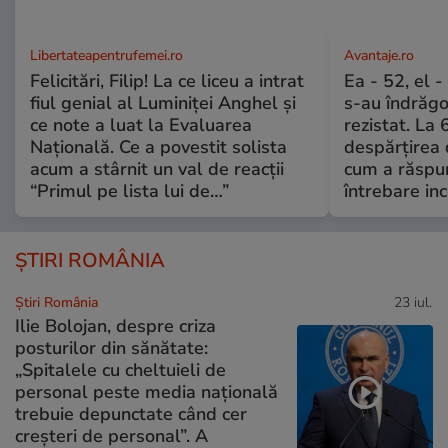
Libertateapentrufemei.ro
Avantaje.ro
Felicitări, Filip! La ce liceu a intrat
Ea - 52, el 
fiul genial al Luminiței Anghel și
s-au îndrăgos
ce note a luat la Evaluarea
rezistat. La 
Națională. Ce a povestit solista
despărțirea 
acum a stârnit un val de reacții
cum a răspu
“Primul pe lista lui de…”
întrebare i
ȘTIRI ROMÂNIA
Știri România
23 iul.
Ilie Bolojan, despre criza
posturilor din sănătate:
„Spitalele cu cheltuieli de
personal peste media națională
trebuie depunctate când cer
creșteri de personal”. A