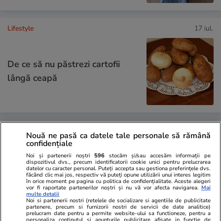
Lifestyle
17 iul.
De ce să nu păstrezi cartofii
lângă ceapă
Lifestyle
20 iul.
Nouă ne pasă ca datele tale personale să rămână
confidențiale
Noi și partenerii noștri
596
stocăm și/sau accesăm informații pe
Ce este batch cooking și cum îți
dispozitivul dvs., precum identificatorii cookie unici pentru prelucrarea
datelor cu caracter personal. Puteți accepta sau gestiona preferințele dvs.
poate simplifica mesele
făcând clic mai jos, respectiv vă puteți opune utilizării unui interes legitim
în orice moment pe pagina cu politica de confidențialitate. Aceste alegeri
săptămânale
vor fi raportate partenerilor noștri și nu vă vor afecta navigarea.
Mai
multe detalii
Noi si partenerii nostri (retelele de socializare si agentiile de publicitate
partenere, precum si furnizorii nostri de servicii de date analitice)
prelucram date pentru a permite website-ului sa functioneze, pentru a
personaliza continutul si anunturile publicitare afisate in functie de