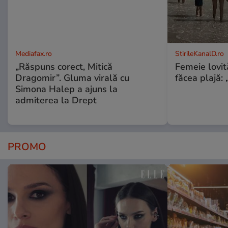
Mediafax.ro
StirileKanalD.ro
„Răspuns corect, Mitică
Femeie lovit
Dragomir”. Gluma virală cu
făcea plajă: „
Simona Halep a ajuns la
admiterea la Drept
PROMO