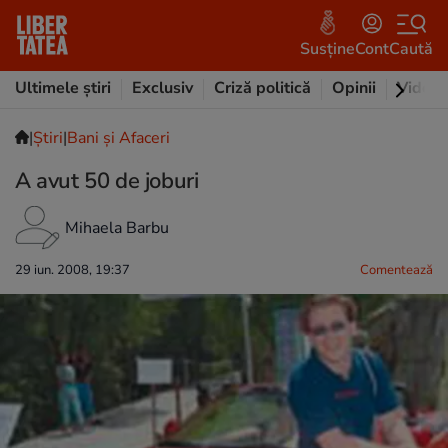
Susține
Cont
Caută
Ultimele știri
Exclusiv
Criză politică
Opinii
Video
|
Ştiri
|
Bani și Afaceri
A avut 50 de joburi
Mihaela Barbu
29 iun. 2008, 19:37
Comentează