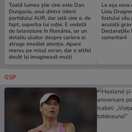
Toată lumea știe cine este Dan
La așa ceva 
Dungaciu, unul dintre liderii
Liviu Dragne
partidului AUR, dar iată cine e, de
fostului său 
fapt, superba lui soție. E vedetă
acuzații grav
de televiziune în România, iar un
Declarațiile 
detaliu uluitor despre cariera ei
comentarii
atrage imediat atenția. Apare
mereu pe micul ecran, dar e altfel
decât își imaginează mulți
GSP