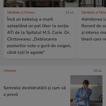
Sănătate și Fitness
23 iul.
Sănătate și Fitn
Încă un bebeluș a murit
Admiterea la
așteptând un pat liber la secția
Record de ca
ATI de la Spitalul M.S. Curie. Dr.
și interes ma
Cîrstoveanu: „Deblocarea
tinerii care 
posturilor este o gură de oxigen,
când ești în agonie”
Lifestyle
18 iul.
Semnele deshidratării și cum să
o previi