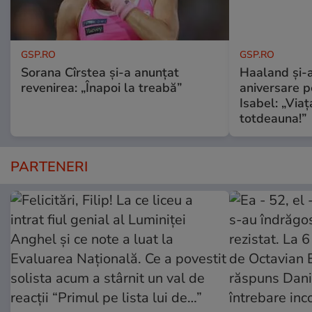
GSP.RO
GSP.RO
Sorana Cîrstea și-a anunțat
Haaland și-a
revenirea: „Înapoi la treabă”
aniversare pe
Isabel: „Via
totdeauna!”
PARTENERI