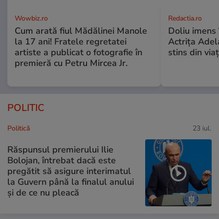
Wowbiz.ro
Redactia.ro
Cum arată fiul Mădălinei Manole
Doliu imens 
la 17 ani! Fratele regretatei
Actrița Adel
artiste a publicat o fotografie în
stins din via
premieră cu Petru Mircea Jr.
POLITIC
Politică
23 iul.
Răspunsul premierului Ilie
Bolojan, întrebat dacă este
pregătit să asigure interimatul
la Guvern până la finalul anului
și de ce nu pleacă