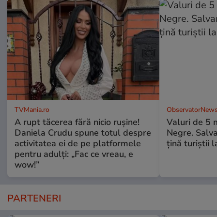
TVMania.ro
ObservatorNews
A rupt tăcerea fără nicio rușine!
Valuri de 5 m
Daniela Crudu spune totul despre
Negre. Salva
activitatea ei de pe platformele
ţină turiştii 
pentru adulți: „Fac ce vreau, e
wow!”
PARTENERI