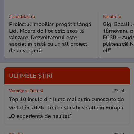
ZiaruldeIasi.ro
Fanatik.ro
Proiectul imobiliar pregătit lângă
Gigi Becali l
Lidl Moara de Foc este scos la
Târnovanu pe
vânzare. Dezvoltatorul este
FCSB – Auda
asociat în piață cu un alt proiect
plătească! N
de anvergură
el!”
ULTIMELE ȘTIRI
Vacanțe și Cultură
23 iul.
Top 10 insule din lume mai puțin cunoscute de
vizitat în 2026. Trei destinații se află în Europa:
„O experiență de neuitat”