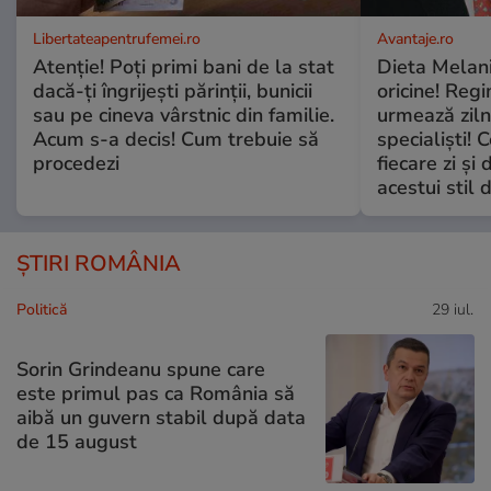
Libertateapentrufemei.ro
Avantaje.ro
Atenție! Poți primi bani de la stat
Dieta Melan
dacă-ți îngrijești părinții, bunicii
oricine! Regi
sau pe cineva vârstnic din familie.
urmează zilni
Acum s-a decis! Cum trebuie să
specialiști! 
procedezi
fiecare zi și 
acestui stil 
ȘTIRI ROMÂNIA
Politică
29 iul.
Sorin Grindeanu spune care
este primul pas ca România să
aibă un guvern stabil după data
de 15 august