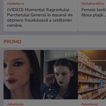
Mediafax.ro
StirileKanalD.ro
(VIDEO) Momentul flagrantului
Femeie lovit
Parchetului General în dosarul de
făcea plajă: „
obținere frauduloasă a cetățeniei
române
PROMO
Advertorial
Advertorial