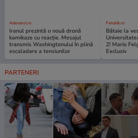
Adevarul.ro
Fanatik.ro
Iranul prezintă o nouă dronă
Bătaie la ve
kamikaze cu reacție. Mesajul
Universitate
transmis Washingtonului în plină
2! Mario Fel
escaladare a tensiunilor
Exclusiv
PARTENERI