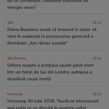
de la Cernavodă: „Reduceți consumul de
energie seara”
Ştiri
29 iul.
Diana Buzoianu acuză că încearcă în zadar să
intre în audiență la procuroarea generală a
României: „Am rămas șocată!”
Știri Externe
29 iul.
Ultima noapte a prințului saudit găsit mort
într-un hotel de lux din Londra: autopsia a
dezvăluit cauza morții
Horoscop
29 iul.
Horoscop 30 iulie 2026. Tauriii se interesează
mai puțin ce se discută în spatele ușilor