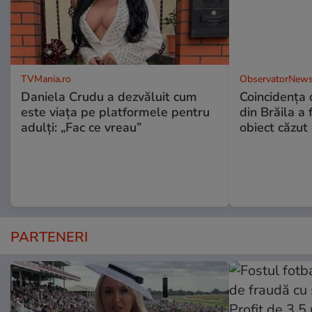
TVMania.ro
ObservatorNews
Daniela Crudu a dezvăluit cum
Coincidența d
este viața pe platformele pentru
din Brăila a 
adulți: „Fac ce vreau”
obiect căzut 
PARTENERI