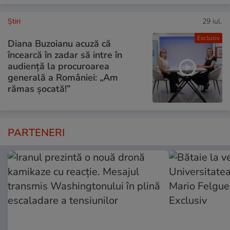
Ştiri
29 iul.
Exclusiv
Diana Buzoianu acuză că
încearcă în zadar să intre în
audiență la procuroarea
generală a României: „Am
rămas șocată!”
PARTENERI