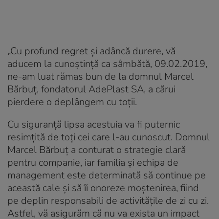
„Cu profund regret şi adâncă durere, vă
aducem la cunoştinţă ca sâmbătă, 09.02.2019,
ne-am luat rămas bun de la domnul Marcel
Bărbuţ, fondatorul AdePlast SA, a cărui
pierdere o deplângem cu toţii.
Cu siguranţă lipsa acestuia va fi puternic
resimţită de toţi cei care l-au cunoscut. Domnul
Marcel Bărbuţ a conturat o strategie clară
pentru companie, iar familia şi echipa de
management este determinată să continue pe
această cale şi să îi onoreze moştenirea, fiind
pe deplin responsabili de activităţile de zi cu zi.
Astfel, vă asigurăm că nu va exista un impact