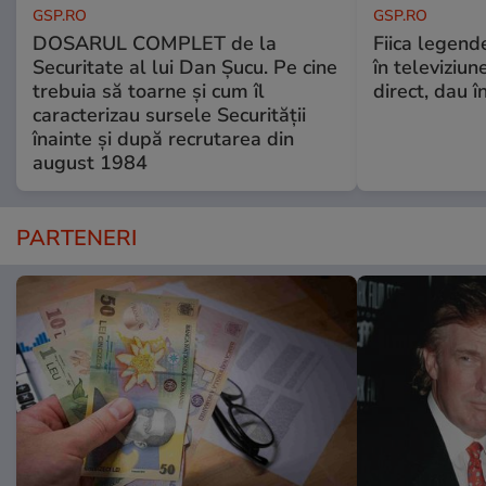
GSP.RO
GSP.RO
DOSARUL COMPLET de la
Fiica legende
Securitate al lui Dan Șucu. Pe cine
în televiziun
trebuia să toarne și cum îl
direct, dau î
caracterizau sursele Securității
înainte și după recrutarea din
august 1984
PARTENERI