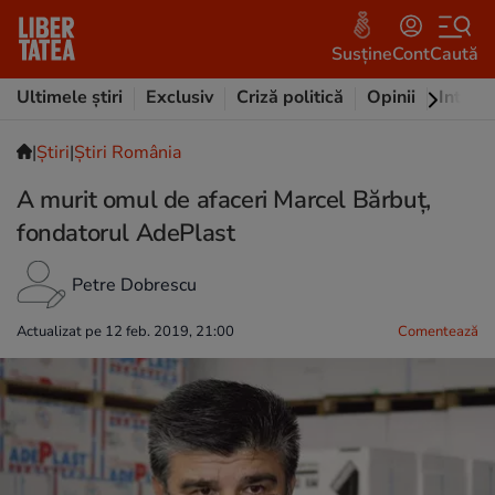
Susține
Cont
Caută
Ultimele știri
Exclusiv
Criză politică
Opinii
Intervi
|
Ştiri
|
Știri România
A murit omul de afaceri Marcel Bărbuţ,
fondatorul AdePlast
Petre Dobrescu
Actualizat pe 12 feb. 2019, 21:00
Comentează