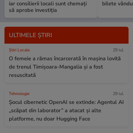
iar consilierii locali sunt chemați
bilete vându
să aprobe investiția
ULTIMELE ȘTIRI
Știri Locale
29 iul.
O femeie a rămas încarcerată în mașina lovită
de trenul Timișoara-Mangalia şi a fost
resuscitată
Tehnologie
29 iul.
Șocul cibernetic OpenAI se extinde: Agentul AI
„scăpat din laborator” a atacat și alte
platforme, nu doar Hugging Face