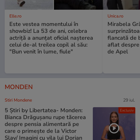
Elle.ro
Unica.ro
Este vestea momentului în
Mirabela Gră
showbiz! La 53 de ani, celebra
surprinzătoar
actriță a anunțat oficial nașterea
flancată de 
celui de-al treilea copil al său:
aflat despre
"Bun venit în lume, fiule"
de Apel
MONDEN
Stiri Mondene
29 iul.
5 Știri by Libertatea- Monden:
Exclusiv
Bianca Drăgușanu rupe tăcerea
despre pensia alimentară pe
care o primește de la Victor
Slav/ Imagini cu vila lui Dorian