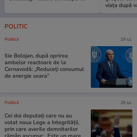
viața după v
POLITIC
Politică
29 iul.
Ilie Bolojan, după oprirea
ambelor reactoare de la
Cernavodă: „Reduceți consumul
de energie seara”
Politică
29 iul.
Cei doi deputați care nu au
votat noua Lege a Integrității,
prin care averile demnitarilor
rămân ascunse: „Este un mare