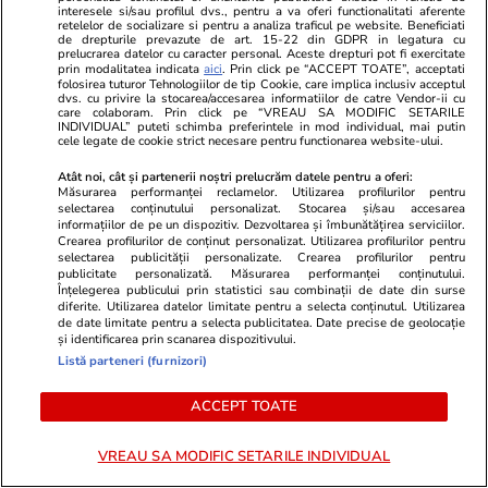
de la Spitalul Bagdasar-Arseni
interesele si/sau profilul dvs., pentru a va oferi functionalitati aferente
retelelor de socializare si pentru a analiza traficul pe website. Beneficiati
de drepturile prevazute de art. 15-22 din GDPR in legatura cu
prelucrarea datelor cu caracter personal. Aceste drepturi pot fi exercitate
prin modalitatea indicata
aici
. Prin click pe “ACCEPT TOATE”, acceptati
folosirea tuturor Tehnologiilor de tip Cookie, care implica inclusiv acceptul
Lifestyle
26 iul.
dvs. cu privire la stocarea/accesarea informatiilor de catre Vendor-ii cu
care colaboram. Prin click pe “VREAU SA MODIFIC SETARILE
INDIVIDUAL” puteti schimba preferintele in mod individual, mai putin
cele legate de cookie strict necesare pentru functionarea website-ului.
Ploaia de meteori Delta
Aquaride 2026: când o poți
Atât noi, cât și partenerii noștri prelucrăm datele pentru a oferi:
Măsurarea performanței reclamelor. Utilizarea profilurilor pentru
vedea cel mai bine
selectarea conținutului personalizat. Stocarea și/sau accesarea
informațiilor de pe un dispozitiv. Dezvoltarea și îmbunătățirea serviciilor.
Crearea profilurilor de conținut personalizat. Utilizarea profilurilor pentru
selectarea publicității personalizate. Crearea profilurilor pentru
publicitate personalizată. Măsurarea performanței conținutului.
Înțelegerea publicului prin statistici sau combinații de date din surse
diferite. Utilizarea datelor limitate pentru a selecta conținutul. Utilizarea
Lifestyle
27 iul.
de date limitate pentru a selecta publicitatea. Date precise de geolocație
și identificarea prin scanarea dispozitivului.
Listă parteneri (furnizori)
Ce este scorțișoara Ceylon și
ACCEPT TOATE
prin ce se diferențiază
VREAU SA MODIFIC SETARILE INDIVIDUAL