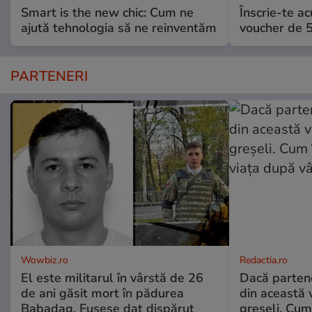
Smart is the new chic: Cum ne
Înscrie-te ac
ajută tehnologia să ne reinventăm
voucher de 5
PARTENERI
Wowbiz.ro
Redactia.ro
El este militarul în vârstă de 26
Dacă parten
de ani găsit mort în pădurea
din această v
Babadag. Fusese dat dispărut
greșeli. Cum 