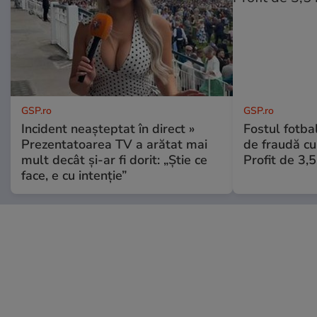
GSP.ro
GSP.ro
Incident neașteptat în direct »
Fostul fotba
Prezentatoarea TV a arătat mai
de fraudă cu 
mult decât și-ar fi dorit: „Știe ce
Profit de 3,
face, e cu intenție”