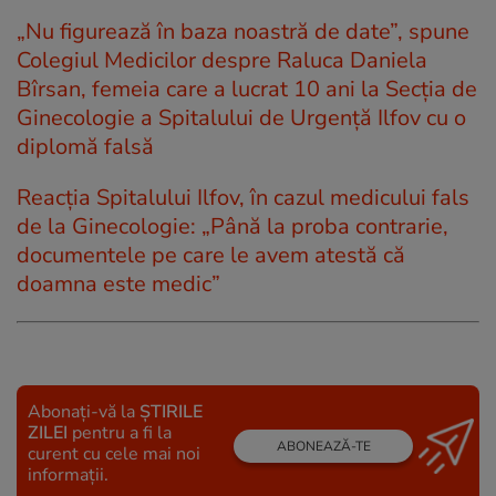
„Nu figurează în baza noastră de date”, spune
Colegiul Medicilor despre Raluca Daniela
Bîrsan, femeia care a lucrat 10 ani la Secția de
Ginecologie a Spitalului de Urgență Ilfov cu o
diplomă falsă
Reacția Spitalului Ilfov, în cazul medicului fals
de la Ginecologie: „Până la proba contrarie,
documentele pe care le avem atestă că
doamna este medic”
Abonați-vă la
ȘTIRILE
ZILEI
pentru a fi la
ABONEAZĂ-TE
curent cu cele mai noi
informații.