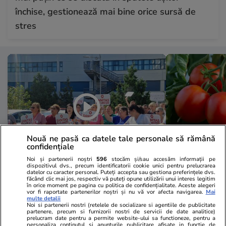
închise, gestionează mai bine orice sursă de
stres
Nouă ne pasă ca datele tale personale să rămână
confidențiale
Noi și partenerii noștri
596
stocăm și/sau accesăm informații pe
dispozitivul dvs., precum identificatorii cookie unici pentru prelucrarea
Sănătate și Fitness
29 iul.
Lifestyle
datelor cu caracter personal. Puteți accepta sau gestiona preferințele dvs.
făcând clic mai jos, respectiv vă puteți opune utilizării unui interes legitim
A doua zi de grevă în Sănătate:
Ce contează
în orice moment pe pagina cu politica de confidențialitate. Aceste alegeri
vor fi raportate partenerilor noștri și nu vă vor afecta navigarea.
Mai
„Avem colegi care ne-au murit în
cumpără o ro
multe detalii
Noi si partenerii nostri (retelele de socializare si agentiile de publicitate
spital”. Mărturii cutremurătoare
favorita pen
partenere, precum si furnizorii nostri de servicii de date analitice)
prelucram date pentru a permite website-ului sa functioneze, pentru a
personaliza continutul si anunturile publicitare afisate in functie de