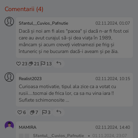
Comentarii
(4)
Sfantul__Cuvios_Pafnutie
02.11.2024, 01:07
Dacă și noi am fi ales "pacea" şi dacă n-ar fi fost cei
care au avut curajul să-şi dea viaţa în 1989,
mâncam şi acum creveţi vietnamezi pe frig şi
întuneric şi ne bucuram dacă-i aveam şi pe ăia.
23
21
13
Realist2023
02.11.2024, 10:15
Curioasa motivatie, tipul ala zice ca a votat cu
rusii....tocmai de frica lor, ca sa nu vina iara !!
Suflete schimonosite ...
6
7
3
MAMIRA
02.11.2024, 14:40
Sfantul__Cuvios_Pafnutie
•
01.11.2024, 23:07