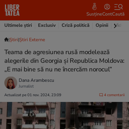
Susține
Cont
Caută
Ultimele știri
Exclusiv
Criză politică
Opinii
Video
|
Ştiri
|
Știri Externe
Teama de agresiunea rusă modelează
alegerile din Georgia și Republica Moldova:
„E mai bine să nu ne încercăm norocul”
Dana Arambescu
Jurnalist
Actualizat pe 01 nov. 2024, 23:09
4 comentarii