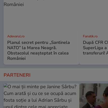
Adevarul.ro
Fanatik.ro
Planul secret pentru „Santinela
După CFR Clu
NATO” la Marea Neagră.
SuperLiga a p
Obstacolul neașteptat în calea
transferuri! 
României
PARTENERI