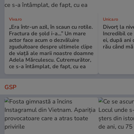
Viva.ro
Unica.ro
„Era într-un azil, în scaun cu rotile.
Divorț la nive
Fractura de șold i-a...” Un mare
Incredibil ce
actor face acum o dezvăluire
ei, după ani 
zguduitoare despre ultimele clipe
rău când mă
de viață ale marii noastre doamne
Adela Mărculescu. Cutremurător,
ce s-a întâmplat, de fapt, cu ea
GSP