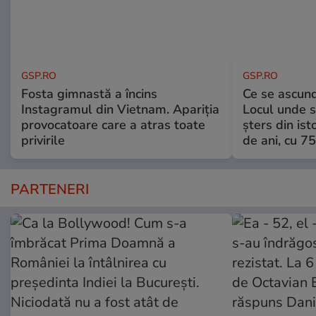
GSP.RO
GSP.RO
Fosta gimnastă a încins
Ce se ascund
Instagramul din Vietnam. Apariția
Locul unde s-
provocatoare care a atras toate
șters din ist
privirile
de ani, cu 7
PARTENERI