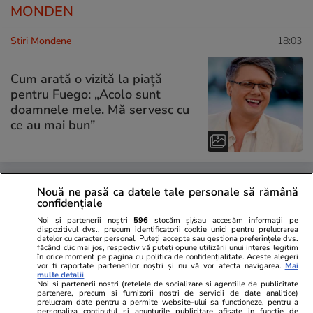
MONDEN
Stiri Mondene
18:03
Cum arată o vizită la piață
pentru Fuego: „Acolo sunt
doamnele mele. Mă servesc cu
ce au mai bun”
Stiri Mondene
18:00
Nouă ne pasă ca datele tale personale să rămână
confidențiale
Noi și partenerii noștri
596
stocăm și/sau accesăm informații pe
„Insula Iubirii – Reuniuni” a
dispozitivul dvs., precum identificatorii cookie unici pentru prelucrarea
început pe 23 iulie. Tot ce
datelor cu caracter personal. Puteți accepta sau gestiona preferințele dvs.
făcând clic mai jos, respectiv vă puteți opune utilizării unui interes legitim
trebuie să știi despre show-ul
în orice moment pe pagina cu politica de confidențialitate. Aceste alegeri
vor fi raportate partenerilor noștri și nu vă vor afecta navigarea.
Mai
surpriză de la Antena 1
multe detalii
Noi si partenerii nostri (retelele de socializare si agentiile de publicitate
partenere, precum si furnizorii nostri de servicii de date analitice)
prelucram date pentru a permite website-ului sa functioneze, pentru a
personaliza continutul si anunturile publicitare afisate in functie de