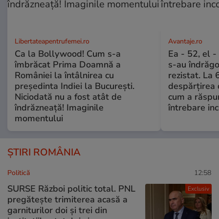
Libertateapentrufemei.ro
Avantaje.ro
Ca la Bollywood! Cum s-a
Ea - 52, el 
îmbrăcat Prima Doamnă a
s-au îndrăgos
României la întâlnirea cu
rezistat. La 
președinta Indiei la București.
despărțirea 
Niciodată nu a fost atât de
cum a răspu
îndrăzneață! Imaginile
întrebare i
momentului
ȘTIRI ROMÂNIA
Politică
12:58
SURSE Război politic total. PNL
Exclusiv
pregătește trimiterea acasă a
garniturilor doi și trei din