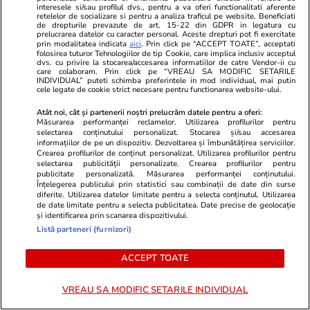
interesele si/sau profilul dvs., pentru a va oferi functionalitati aferente
retelelor de socializare si pentru a analiza traficul pe website. Beneficiati
PARTENERI
de drepturile prevazute de art. 15-22 din GDPR in legatura cu
prelucrarea datelor cu caracter personal. Aceste drepturi pot fi exercitate
prin modalitatea indicata
aici
. Prin click pe “ACCEPT TOATE”, acceptati
folosirea tuturor Tehnologiilor de tip Cookie, care implica inclusiv acceptul
dvs. cu privire la stocarea/accesarea informatiilor de catre Vendor-ii cu
care colaboram. Prin click pe “VREAU SA MODIFIC SETARILE
INDIVIDUAL” puteti schimba preferintele in mod individual, mai putin
cele legate de cookie strict necesare pentru functionarea website-ului.
Atât noi, cât și partenerii noștri prelucrăm datele pentru a oferi:
Măsurarea performanței reclamelor. Utilizarea profilurilor pentru
selectarea conținutului personalizat. Stocarea și/sau accesarea
informațiilor de pe un dispozitiv. Dezvoltarea și îmbunătățirea serviciilor.
Crearea profilurilor de conținut personalizat. Utilizarea profilurilor pentru
selectarea publicității personalizate. Crearea profilurilor pentru
publicitate personalizată. Măsurarea performanței conținutului.
Înțelegerea publicului prin statistici sau combinații de date din surse
diferite. Utilizarea datelor limitate pentru a selecta conținutul. Utilizarea
de date limitate pentru a selecta publicitatea. Date precise de geolocație
TVMania.ro
ObservatorNews
și identificarea prin scanarea dispozitivului.
A rupt tăcerea fără nicio rușine!
Momentul câ
Listă parteneri (furnizori)
Daniela Crudu spune totul despre
Garda de Ono
activitatea ei de pe platformele
fața lui Nic
ACCEPT TOATE
pentru adulți: „Fac ce vreau, e
wow!”
VREAU SA MODIFIC SETARILE INDIVIDUAL