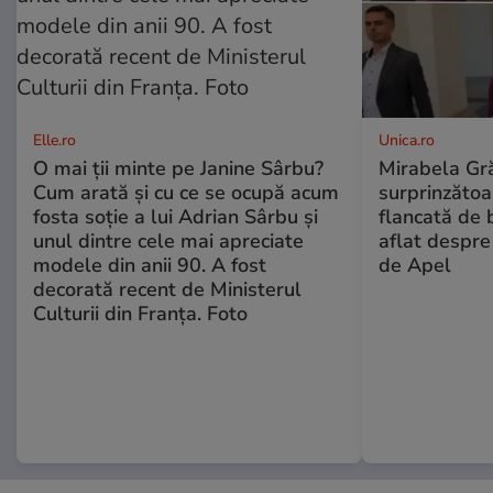
Elle.ro
Unica.ro
O mai ții minte pe Janine Sârbu?
Mirabela Gră
Cum arată și cu ce se ocupă acum
surprinzătoar
fosta soție a lui Adrian Sârbu și
flancată de 
unul dintre cele mai apreciate
aflat despre
modele din anii 90. A fost
de Apel
decorată recent de Ministerul
Culturii din Franța. Foto