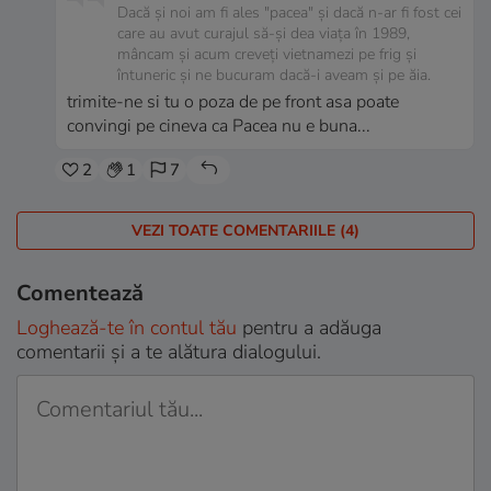
Dacă și noi am fi ales "pacea" şi dacă n-ar fi fost cei
care au avut curajul să-şi dea viaţa în 1989,
mâncam şi acum creveţi vietnamezi pe frig şi
întuneric şi ne bucuram dacă-i aveam şi pe ăia.
trimite-ne si tu o poza de pe front asa poate
convingi pe cineva ca Pacea nu e buna...
2
1
7
VEZI TOATE COMENTARIILE (4)
Comentează
Loghează-te în contul tău
pentru a adăuga
comentarii și a te alătura dialogului.