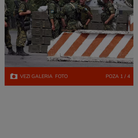
VEZI
GALERIA
FOTO
POZA
1 / 4