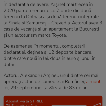
În declarația de avere, Arșinel mai trecea în
2020 patru terenuri: o cotă parte din două
terenuri la Dolhasca şi două terenuri integrale
la Sinaia şi Samurcaş – Crevedia. Actorul avea 3
case de vacanţă şi un apartament la Bucureşti
şi un autoturism marca Toyota.
De asemenea, în momentul completării
declarației, deţinea şi 12 depozite bancare,
dintre care nouă în lei, două în euro şi unul în
dolari.
Actorul Alexandru Arșinel, unul dintre cei mai
apreciați actori de comedie ai României,
a murit
joi, 29 septembrie, la vârsta de 83 de ani.
Abonați-vă la
ȘTIRILE
ZILEI
pentru a fi la