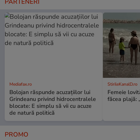
PARTENERI
Mediafax.ro
StirileKanalD.ro
Bolojan răspunde acuzațiilor lui
Femeie lovit
Grindeanu privind hidrocentralele
făcea plajă: „
blocate: E simplu să vii cu acuze
de natură politică
PROMO