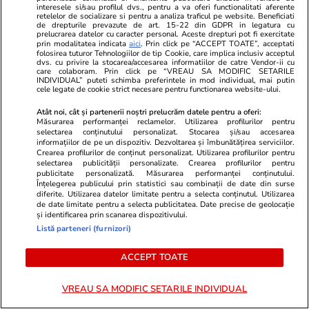
interesele si/sau profilul dvs., pentru a va oferi functionalitati aferente
retelelor de socializare si pentru a analiza traficul pe website. Beneficiati
Ce trebuie să conţină în 2026
de drepturile prevazute de art. 15-22 din GDPR in legatura cu
prelucrarea datelor cu caracter personal. Aceste drepturi pot fi exercitate
kitul de siguranţă auto
prin modalitatea indicata
aici
. Prin click pe “ACCEPT TOATE”, acceptati
folosirea tuturor Tehnologiilor de tip Cookie, care implica inclusiv acceptul
dvs. cu privire la stocarea/accesarea informatiilor de catre Vendor-ii cu
care colaboram. Prin click pe “VREAU SA MODIFIC SETARILE
INDIVIDUAL” puteti schimba preferintele in mod individual, mai putin
cele legate de cookie strict necesare pentru functionarea website-ului.
Atât noi, cât și partenerii noștri prelucrăm datele pentru a oferi:
Tehnologie
08 iul.
Măsurarea performanței reclamelor. Utilizarea profilurilor pentru
selectarea conținutului personalizat. Stocarea și/sau accesarea
informațiilor de pe un dispozitiv. Dezvoltarea și îmbunătățirea serviciilor.
Crearea profilurilor de conținut personalizat. Utilizarea profilurilor pentru
Ce gadgeturi merită să iei cu
selectarea publicității personalizate. Crearea profilurilor pentru
publicitate personalizată. Măsurarea performanței conținutului.
tine în concediu
Înțelegerea publicului prin statistici sau combinații de date din surse
diferite. Utilizarea datelor limitate pentru a selecta conținutul. Utilizarea
de date limitate pentru a selecta publicitatea. Date precise de geolocație
și identificarea prin scanarea dispozitivului.
Listă parteneri (furnizori)
Știri România
31 iul.
ACCEPT TOATE
Turiști cazați la un hotel de 4
VREAU SA MODIFIC SETARILE INDIVIDUAL
stele din Constanța, prinși cu