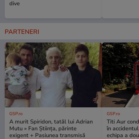
dive
PARTENERI
GSP.ro
GSP.ro
A murit Spiridon, tatăl lui Adrian
Titi Aur con
Mutu » Fan Știința, părinte
în accidentul
exigent + Pasiunea transmisă
echipa a dou