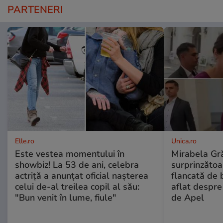
PARTENERI
Elle.ro
Unica.ro
Este vestea momentului în
Mirabela Gră
showbiz! La 53 de ani, celebra
surprinzătoar
actriță a anunțat oficial nașterea
flancată de 
celui de-al treilea copil al său:
aflat despre
"Bun venit în lume, fiule"
de Apel