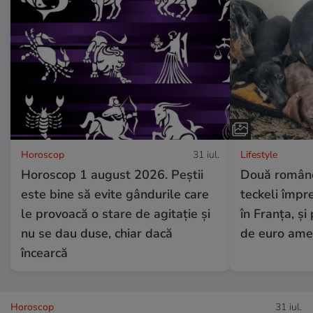
Horoscop
31 iul.
Lifestyle
Horoscop 1 august 2026. Peștii
Două românc
este bine să evite gândurile care
teckeli împr
le provoacă o stare de agitație și
în Franța, și
nu se dau duse, chiar dacă
de euro am
încearcă
Horoscop
31 iul.