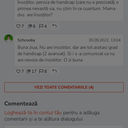
însoțitor, pensia de handicap (care nu e precizată) o
primea nevastă-sa, nu știm în ce cuantum. Mama
dvs. are însoțitor?
7
8
4
Schcooby
30.09.2022, 13:04
Buna ziua, Nu are insotitor, dar are tot acelasi grad
de handicap (2 avansat). Si i s-a comunicat ca nu
are nevoie de insotitor. O zi buna
7
17
8
VEZI TOATE COMENTARIILE (4)
Comentează
Loghează-te în contul tău
pentru a adăuga
comentarii și a te alătura dialogului.