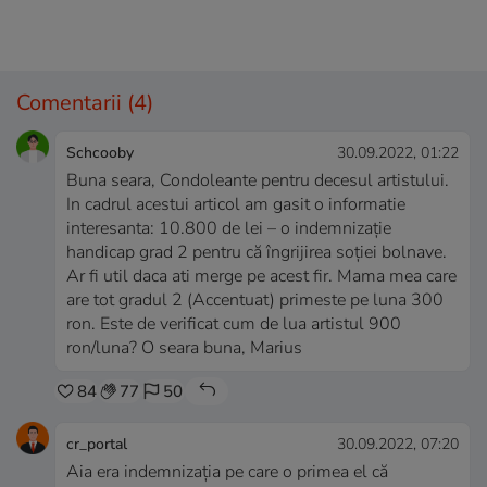
Comentarii
(4)
Schcooby
30.09.2022, 01:22
Buna seara, Condoleante pentru decesul artistului.
In cadrul acestui articol am gasit o informatie
interesanta: 10.800 de lei – o indemnizaţie
handicap grad 2 pentru că îngrijirea soţiei bolnave.
Ar fi util daca ati merge pe acest fir. Mama mea care
are tot gradul 2 (Accentuat) primeste pe luna 300
ron. Este de verificat cum de lua artistul 900
ron/luna? O seara buna, Marius
84
77
50
cr_portal
30.09.2022, 07:20
Aia era indemnizația pe care o primea el că