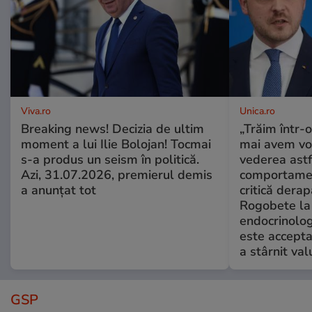
Viva.ro
Unica.ro
Breaking news! Decizia de ultim
„Trăim într-
moment a lui Ilie Bolojan! Tocmai
mai avem vo
s-a produs un seism în politică.
vederea astf
Azi, 31.07.2026, premierul demis
comportamen
a anunțat tot
critică derap
Rogobete la
endocrinolog
este accepta
a stârnit valu
GSP