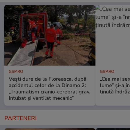
GSP.RO
GSP.RO
Vești dure de la Floreasca, după
„Cea mai sex
accidentul celor de la Dinamo 2:
lume” și-a în
„Traumatism cranio-cerebral grav.
ținută îndră
Intubat și ventilat mecanic”
PARTENERI