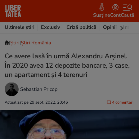
Susține
Cont
Caută
Ultimele știri
Exclusiv
Criză politică
Opinii
Intervi
|
Ştiri
|
Știri România
Ce avere lasă în urmă Alexandru Arșinel.
În 2020 avea 12 depozite bancare, 3 case,
un apartament și 4 terenuri
Sebastian Pricop
Actualizat pe 29 sept. 2022, 20:46
4 comentarii