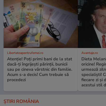
Libertateapentrufemei.ro
Avantaje.ro
Atenție! Poți primi bani de la stat
Dieta Melan
dacă-ți îngrijești părinții, bunicii
oricine! Regi
sau pe cineva vârstnic din familie.
urmează zilni
Acum s-a decis! Cum trebuie să
specialiști! 
procedezi
fiecare zi și 
acestui stil 
ȘTIRI ROMÂNIA