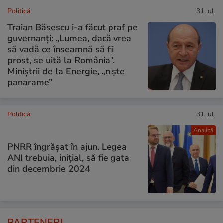
Politică
31 iul.
Traian Băsescu i-a făcut praf pe
guvernanți: „Lumea, dacă vrea
să vadă ce înseamnă să fii
prost, se uită la România”.
Miniștrii de la Energie, „niște
panarame”
Politică
31 iul.
Analiză
PNRR îngrășat în ajun. Legea
ANI trebuia, inițial, să fie gata
din decembrie 2024
PARTENERI