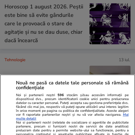
Horoscop 1 august 2026. Peștii
este bine să evite gândurile
care le provoacă o stare de
agitație și nu se dau duse, chiar
dacă încearcă
Tehnologie
13 iul.
De ce nu mai răcește aerul
Nouă ne pasă ca datele tale personale să rămână
confidențiale
condiționat – greșeli frecvente
Noi și partenerii noștri
596
stocăm și/sau accesăm informații pe
dispozitivul dvs., precum identificatorii cookie unici pentru prelucrarea
datelor cu caracter personal. Puteți accepta sau gestiona preferințele dvs.
făcând clic mai jos, respectiv vă puteți opune utilizării unui interes legitim
în orice moment pe pagina cu politica de confidențialitate. Aceste alegeri
vor fi raportate partenerilor noștri și nu vă vor afecta navigarea.
Mai
multe detalii
Auto
15 iul.
Noi si partenerii nostri (retelele de socializare si agentiile de publicitate
partenere, precum si furnizorii nostri de servicii de date analitice)
prelucram date pentru a permite website-ului sa functioneze, pentru a
personaliza continutul si anunturile publicitare afisate in functie de