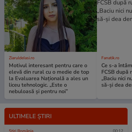
ZiaruldeIasi.ro
Fanatik.ro
Motivul interesant pentru care o
Ce s-a întâm
elevă din rural cu o medie de top
FCSB după r
la Evaluarea Națională a ales un
„Baciu nici n
liceu tehnologic. „Este o
să-și dea dem
nebuloasă și pentru noi”
ULTIMELE ȘTIRI
Știri România
00:12