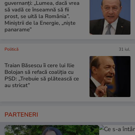
guvernanți: „Lumea, dacă vrea
să vadă ce înseamnă să fii
prost, se uită la România”.
Miniștrii de la Energie, „niște
panarame”
Politică
31 iul.
Traian Băsescu îi cere lui Ilie
Bolojan să refacă coaliția cu
PSD: „Trebuie să plătească ce
au stricat”
PARTENERI