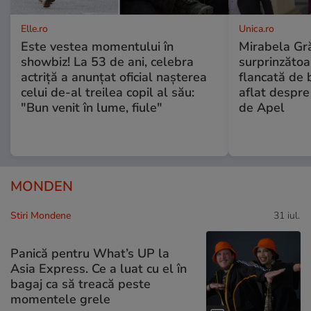
Elle.ro
Unica.ro
Este vestea momentului în
Mirabela Gră
showbiz! La 53 de ani, celebra
surprinzătoar
actriță a anunțat oficial nașterea
flancată de 
celui de-al treilea copil al său:
aflat despre
"Bun venit în lume, fiule"
de Apel
MONDEN
Stiri Mondene
31 iul.
Panică pentru What’s UP la
Asia Express. Ce a luat cu el în
bagaj ca să treacă peste
momentele grele