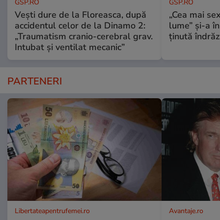
GSP.RO
GSP.RO
Vești dure de la Floreasca, după
„Cea mai sex
accidentul celor de la Dinamo 2:
lume” și-a în
„Traumatism cranio-cerebral grav.
ținută îndră
Intubat și ventilat mecanic”
PARTENERI
Libertateapentrufemei.ro
Avantaje.ro