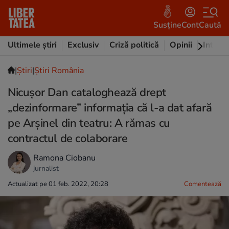
Susține
Cont
Caută
Ultimele știri
Exclusiv
Criză politică
Opinii
Intervi
|
Ştiri
|
Știri România
Nicușor Dan cataloghează drept
„dezinformare” informația că l-a dat afară
pe Arșinel din teatru: A rămas cu
contractul de colaborare
Ramona Ciobanu
jurnalist
Actualizat pe 01 feb. 2022, 20:28
Comentează