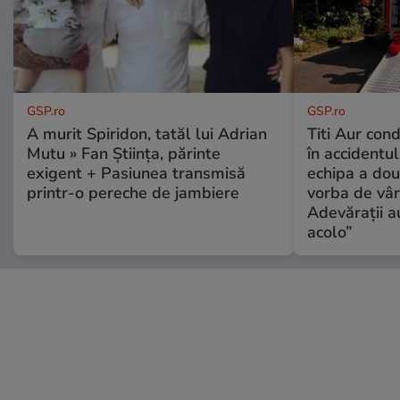
GSP.ro
GSP.ro
A murit Spiridon, tatăl lui Adrian
Titi Aur con
Mutu » Fan Știința, părinte
în accidentul
exigent + Pasiunea transmisă
echipa a dou
printr-o pereche de jambiere
vorba de vâr
Adevărații a
acolo”