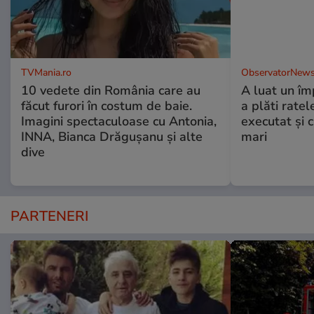
TVMania.ro
ObservatorNews
10 vedete din România care au
A luat un îm
făcut furori în costum de baie.
a plăti ratel
Imagini spectaculoase cu Antonia,
executat şi c
INNA, Bianca Drăgușanu și alte
mari
dive
PARTENERI