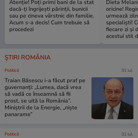
Atenție! Poți primi bani de la stat
Dieta Melan
dacă-ți îngrijești părinții, bunicii
oricine! Regi
sau pe cineva vârstnic din familie.
urmează zilni
Acum s-a decis! Cum trebuie să
specialiști! 
procedezi
fiecare zi și 
acestui stil 
ȘTIRI ROMÂNIA
Politică
31 iul.
Traian Băsescu i-a făcut praf pe
guvernanți: „Lumea, dacă vrea
să vadă ce înseamnă să fii
prost, se uită la România”.
Miniștrii de la Energie, „niște
panarame”
Politică
31 iul.