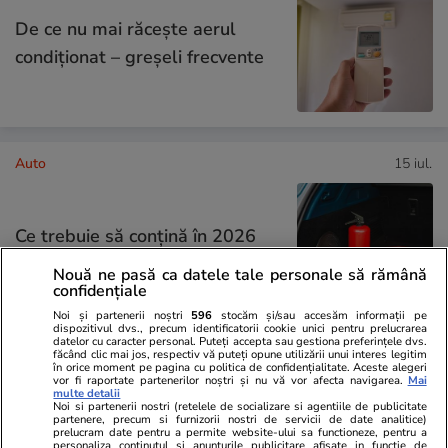
De ce nu mai răcește aerul
condiționat – greșeli frecvente
Auto
15 iul.
Ce trebuie să conţină în 2026
kitul de siguranţă auto
Nouă ne pasă ca datele tale personale să rămână
confidențiale
Noi și partenerii noștri
596
stocăm și/sau accesăm informații pe
dispozitivul dvs., precum identificatorii cookie unici pentru prelucrarea
datelor cu caracter personal. Puteți accepta sau gestiona preferințele dvs.
făcând clic mai jos, respectiv vă puteți opune utilizării unui interes legitim
în orice moment pe pagina cu politica de confidențialitate. Aceste alegeri
Tehnologie
08 iul.
vor fi raportate partenerilor noștri și nu vă vor afecta navigarea.
Mai
multe detalii
Noi si partenerii nostri (retelele de socializare si agentiile de publicitate
partenere, precum si furnizorii nostri de servicii de date analitice)
prelucram date pentru a permite website-ului sa functioneze, pentru a
Ce gadgeturi merită să iei cu
personaliza continutul si anunturile publicitare afisate in functie de