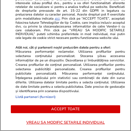
interesele si/sau profilul dvs., pentru a va oferi functionalitati aferente
tine în concediu
retelelor de socializare si pentru a analiza traficul pe website. Beneficiati
de drepturile prevazute de art. 15-22 din GDPR in legatura cu
prelucrarea datelor cu caracter personal. Aceste drepturi pot fi exercitate
prin modalitatea indicata
aici
. Prin click pe “ACCEPT TOATE”, acceptati
folosirea tuturor Tehnologiilor de tip Cookie, care implica inclusiv acceptul
dvs. cu privire la stocarea/accesarea informatiilor de catre Vendor-ii cu
care colaboram. Prin click pe “VREAU SA MODIFIC SETARILE
INDIVIDUAL” puteti schimba preferintele in mod individual, mai putin
Știri România
31 iul.
cele legate de cookie strict necesare pentru functionarea website-ului.
Turiști cazați la un hotel de 4
Atât noi, cât și partenerii noștri prelucrăm datele pentru a oferi:
Măsurarea performanței reclamelor. Utilizarea profilurilor pentru
stele din Constanța, prinși cu
selectarea conținutului personalizat. Stocarea și/sau accesarea
informațiilor de pe un dispozitiv. Dezvoltarea și îmbunătățirea serviciilor.
2,6 kilograme de mezeluri și
Crearea profilurilor de conținut personalizat. Utilizarea profilurilor pentru
selectarea publicității personalizate. Crearea profilurilor pentru
cașcaval luate de la micul-
publicitate personalizată. Măsurarea performanței conținutului.
Înțelegerea publicului prin statistici sau combinații de date din surse
dejun și ascunse în cameră
diferite. Utilizarea datelor limitate pentru a selecta conținutul. Utilizarea
de date limitate pentru a selecta publicitatea. Date precise de geolocație
și identificarea prin scanarea dispozitivului.
Listă parteneri (furnizori)
Știri România
31 iul.
Ilie Bolojan cere companiilor și
ACCEPT TOATE
autorităților publice să
VREAU SA MODIFIC SETARILE INDIVIDUAL
economisească energie pe