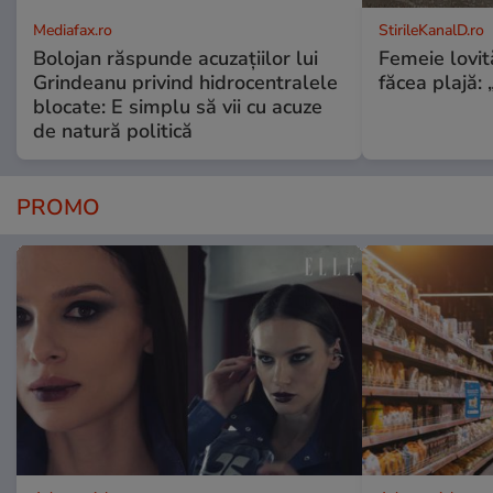
Mediafax.ro
StirileKanalD.ro
Bolojan răspunde acuzațiilor lui
Femeie lovit
Grindeanu privind hidrocentralele
făcea plajă: „
blocate: E simplu să vii cu acuze
de natură politică
PROMO