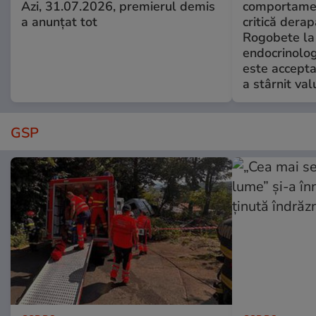
Azi, 31.07.2026, premierul demis
comportamen
a anunțat tot
critică derap
Rogobete la
endocrinolog
este accepta
a stârnit valu
GSP