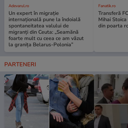
Adevarul.ro
Fanatik.ro
Un expert în migrație
Transferă FC
internațională pune la îndoială
Mihai Stoica 
spontaneitatea valului de
din poarta r
migranți din Ceuta: „Seamănă
foarte mult cu ceea ce am văzut
la granița Belarus-Polonia”
PARTENERI