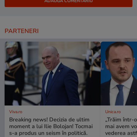
PARTENERI
Viva.ro
Unica.ro
Breaking news! Decizia de ultim
„Trăim într-
moment a lui Ilie Bolojan! Tocmai
mai avem vo
s-a produs un seism în politică.
vederea astf