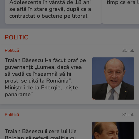
Adolescenta în vârstă de 18 ani
timp ce era 
se află în stare gravă, după ce a
contractat o bacterie pe litoral
POLITIC
Politică
31 iul.
Traian Băsescu i-a făcut praf pe
guvernanți: „Lumea, dacă vrea
să vadă ce înseamnă să fii
prost, se uită la România”.
Miniștrii de la Energie, „niște
panarame”
Politică
31 iul.
Traian Băsescu îi cere lui Ilie
Bolojan să refacă coaliția cu