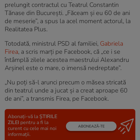
prelungit contractul cu Teatrul Constantin
Tănase din București. „Făceam și eu 60 de ani
de meserie”, a spus la acel moment actorul, la
Realitatea Plus.
Totodată, ministrul PSD al familiei,
Gabriela
Firea
, a scris marți pe Facebook, că „ce i se
întâmplă zilele acestea maestrului Alexandru
Arșinel este o mare, o imensă nedreptate”.
„Nu poți să-l arunci precum o măsea stricată
din teatrul unde a jucat și a creat aproape 60
de ani”, a transmis Firea, pe Facebook.
Abonați-vă la
ȘTIRILE
ZILEI
pentru a fi la
ABONEAZĂ-TE
curent cu cele mai noi
informații.