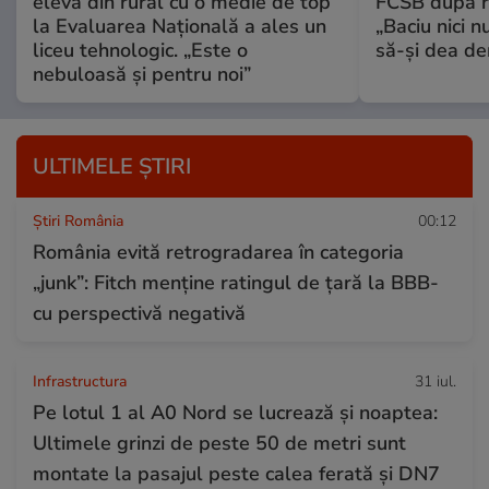
elevă din rural cu o medie de top
FCSB după r
la Evaluarea Națională a ales un
„Baciu nici n
liceu tehnologic. „Este o
să-și dea dem
nebuloasă și pentru noi”
ULTIMELE ȘTIRI
Știri România
00:12
România evită retrogradarea în categoria
„junk”: Fitch menține ratingul de țară la BBB-
cu perspectivă negativă
Infrastructura
31 iul.
Pe lotul 1 al A0 Nord se lucrează și noaptea:
Ultimele grinzi de peste 50 de metri sunt
montate la pasajul peste calea ferată și DN7