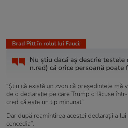
Brad Pitt în rolul lui Fauci:
Nu ştiu dacă aş descrie testele
n.red) că orice persoană poate f
“Ştiu că există un zvon că preşedintele mă v
de o declarație pe care Trump o făcuse într
cred că este un tip minunat”
Dar după reamintirea acestei declarații a lui
concedia”.