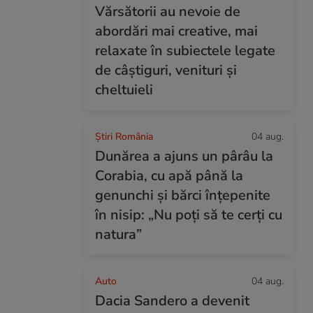
Vărsătorii au nevoie de
abordări mai creative, mai
relaxate în subiectele legate
de câștiguri, venituri și
cheltuieli
Știri România
04 aug.
Dunărea a ajuns un pârâu la
Corabia, cu apă până la
genunchi și bărci înțepenite
în nisip: „Nu poți să te cerți cu
natura”
Auto
04 aug.
Dacia Sandero a devenit