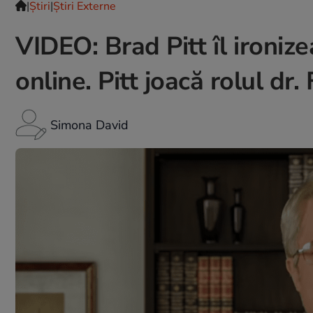
|
Ştiri
|
Știri Externe
VIDEO: Brad Pitt îl ironi
online. Pitt joacă rolul dr. 
Simona David