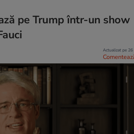
zează pe Trump într-un show
Fauci
Actualizat pe 26
Comenteaz