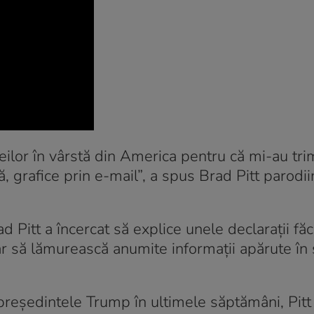
eilor în vârstă din America pentru că mi-au tri
ă, grafice prin e-mail”, a spus Brad Pitt parodi
d Pitt a încercat să explice unele declarații fă
 să lămurească anumite informații apărute în 
președintele Trump în ultimele săptămâni, Pitt