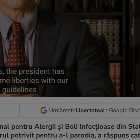
Urmărește
Libertatea
in Google Dis
nal pentru Alergii și Boli Infecțioase din Sta
orul potrivit pentru a-l parodia, a răspuns ca