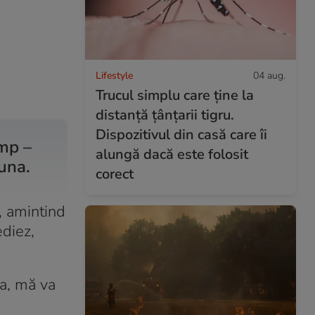
Lifestyle
04 aug.
Trucul simplu care ține la
distanță țânțarii tigru.
Dispozitivul din casă care îi
ump –
alungă dacă este folosit
 una.
corect
, amintind
ediez,
Da, mă va