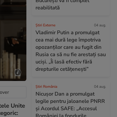
București va fi complet
reabilitată
Știri Externe
04 aug.
Vladimir Putin a promulgat
cea mai dură lege împotriva
opozanților care au fugit din
Rusia ca să nu fie arestați sau
uciși. „Îi lasă efectiv fără
drepturile cetățenești”
Știri România
04 aug.
cover
Nicușor Dan a promulgat
legile pentru jaloanele PNRR
tele Unite
și Acordul SAFE: „Accesul
tegoric:
României la fondurile