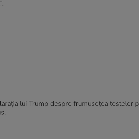
”.
declarația lui Trump despre frumusețea testelor 
us.