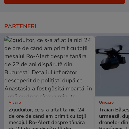
PARTENERI
Viva.ro
Unica.ro
Zguduitor, ce s-a aflat la nici 24
Traian Băses
de ore de când am primit cu toții
urmează, du
mesajul Ro-Alert despre tânăra
dronelor din 
de 22 de ani dispărută din
României: „L