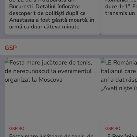
București. Detaliul înfiorător
duce 1-1”. F
descoperit de polițiști după ce
transmis un 
Anastasia a fost găsită moartă, în
urmă cu doar câteva minute
GSP
GSP.RO
GSP.RO
Fosta mare jucătoare de tenis, de
„E România o