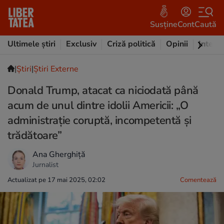
Susține
Cont
Caută
Ultimele știri
Exclusiv
Criză politică
Opinii
Intervi
|
Ştiri
|
Știri Externe
Donald Trump, atacat ca niciodată până
acum de unul dintre idolii Americii: „O
administrație coruptă, incompetentă și
trădătoare”
Ana Gherghiță
Jurnalist
Actualizat pe 17 mai 2025, 02:02
Comentează