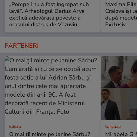
„Pompeii nu a fost îngropat sub
Maxima Pilsn
lavă“. Arheologul Darius Arya
Craiova își 
explică adevărata poveste a
după modelu
orașului distrus de Vezuviu
Exclusiv
PARTENERI
Elle.ro
Unica.ro
O mai ții minte pe Janine Sârbu?
Mirabela Gră