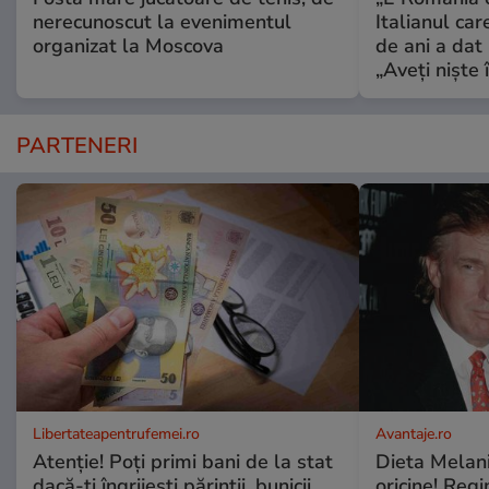
nerecunoscut la evenimentul
Italianul car
organizat la Moscova
de ani a dat 
„Aveți niște î
PARTENERI
Libertateapentrufemei.ro
Avantaje.ro
Atenție! Poți primi bani de la stat
Dieta Melan
dacă-ți îngrijești părinții, bunicii
oricine! Regi