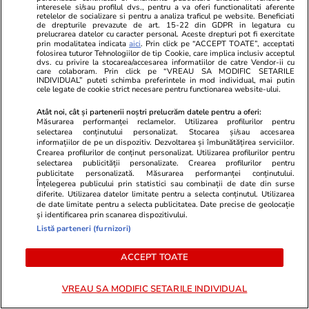
interesele si/sau profilul dvs., pentru a va oferi functionalitati aferente
retelelor de socializare si pentru a analiza traficul pe website. Beneficiati
de drepturile prevazute de art. 15-22 din GDPR in legatura cu
Știri România
18:29
prelucrarea datelor cu caracter personal. Aceste drepturi pot fi exercitate
prin modalitatea indicata
aici
. Prin click pe “ACCEPT TOATE”, acceptati
Cine este Kerekes Melinda Klara, interimară la
folosirea tuturor Tehnologiilor de tip Cookie, care implica inclusiv acceptul
dvs. cu privire la stocarea/accesarea informatiilor de catre Vendor-ii cu
șefia APIA, după ce Adrian Pintea a fost
care colaboram. Prin click pe “VREAU SA MODIFIC SETARILE
INDIVIDUAL” puteti schimba preferintele in mod individual, mai putin
cele legate de cookie strict necesare pentru functionarea website-ului.
suspendat din cauza începerii unei anchete
DNA
Atât noi, cât și partenerii noștri prelucrăm datele pentru a oferi:
Măsurarea performanței reclamelor. Utilizarea profilurilor pentru
selectarea conținutului personalizat. Stocarea și/sau accesarea
informațiilor de pe un dispozitiv. Dezvoltarea și îmbunătățirea serviciilor.
Crearea profilurilor de conținut personalizat. Utilizarea profilurilor pentru
Știri România
18:15
selectarea publicității personalizate. Crearea profilurilor pentru
Gradu Cârpaci, extrădat în Germania. Liderul
publicitate personalizată. Măsurarea performanței conținutului.
Înțelegerea publicului prin statistici sau combinații de date din surse
interlop din Timișoara a forțat un bărbat să-i
diferite. Utilizarea datelor limitate pentru a selecta conținutul. Utilizarea
de date limitate pentru a selecta publicitatea. Date precise de geolocație
doneze un rinichi
și identificarea prin scanarea dispozitivului.
Listă parteneri (furnizori)
Citește mai multe
ACCEPT TOATE
VREAU SA MODIFIC SETARILE INDIVIDUAL
TRENDING