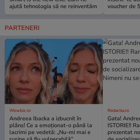
ajută tehnologia să ne reinventăm
voucher de 5
PARTENERI
Wowbiz.ro
Redactia.ro
Andreea Ibacka a izbucnit în
Gata! Andre
plâns! Ce a emoționat-o până la
ISTORIE!! Ra
lacrimi pe vedetă: „Nu-mi mai e
prezentat no
rușine să fiu vulnerabilă”
de socializa