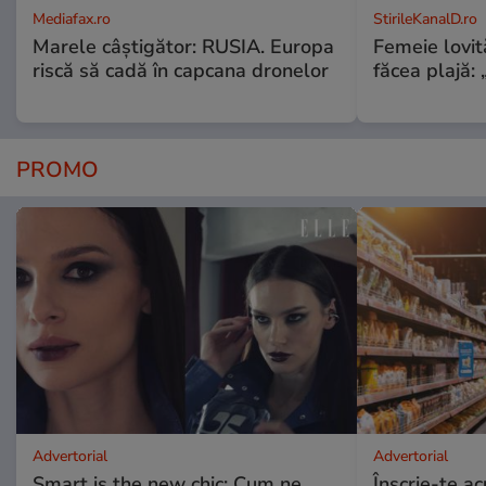
Mediafax.ro
StirileKanalD.ro
Marele câștigător: RUSIA. Europa
Femeie lovit
riscă să cadă în capcana dronelor
făcea plajă: „
PROMO
Advertorial
Advertorial
Smart is the new chic: Cum ne
Înscrie-te ac