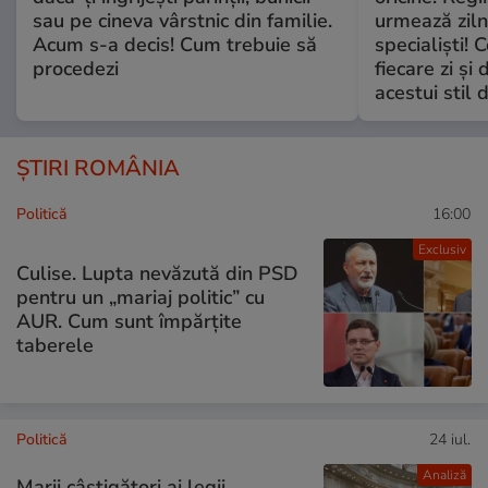
sau pe cineva vârstnic din familie.
urmează zilni
Acum s-a decis! Cum trebuie să
specialiști! 
procedezi
fiecare zi și 
acestui stil 
ȘTIRI ROMÂNIA
Politică
16:00
Exclusiv
Culise. Lupta nevăzută din PSD
pentru un „mariaj politic” cu
AUR. Cum sunt împărțite
taberele
Politică
24 iul.
Analiză
Marii câștigători ai legii