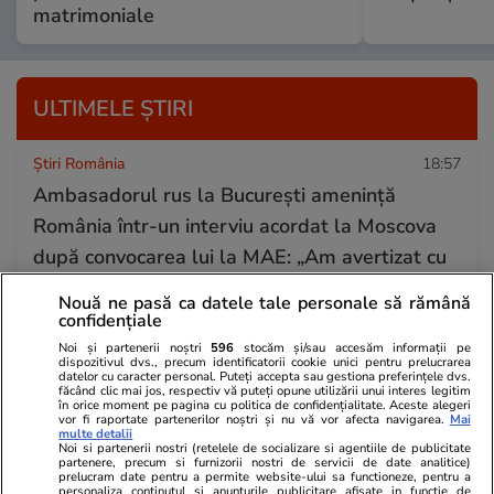
matrimoniale
ULTIMELE ȘTIRI
Știri România
18:57
Ambasadorul rus la București amenință
România într-un interviu acordat la Moscova
după convocarea lui la MAE: „Am avertizat cu
privire la pericolul unei escaladări”
Nouă ne pasă ca datele tale personale să rămână
confidențiale
Noi și partenerii noștri
596
stocăm și/sau accesăm informații pe
Auto
18:50
dispozitivul dvs., precum identificatorii cookie unici pentru prelucrarea
datelor cu caracter personal. Puteți accepta sau gestiona preferințele dvs.
8 ore pot costa peste 700 de lei, într-o
făcând clic mai jos, respectiv vă puteți opune utilizării unui interes legitim
în orice moment pe pagina cu politica de confidențialitate. Aceste alegeri
parcare centrală din una dintre cele mai
vor fi raportate partenerilor noștri și nu vă vor afecta navigarea.
Mai
multe detalii
scumpe capitale din Europa. Cum să o vizitezi
Noi si partenerii nostri (retelele de socializare si agentiile de publicitate
partenere, precum si furnizorii nostri de servicii de date analitice)
fără să dai faliment
prelucram date pentru a permite website-ului sa functioneze, pentru a
personaliza continutul si anunturile publicitare afisate in functie de