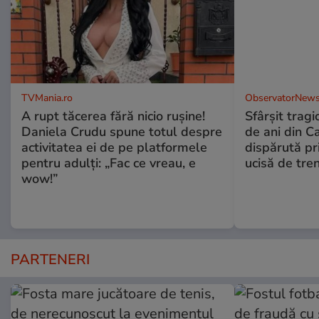
TVMania.ro
ObservatorNews
A rupt tăcerea fără nicio rușine!
Sfârşit tragi
Daniela Crudu spune totul despre
de ani din C
activitatea ei de pe platformele
dispărută pr
pentru adulți: „Fac ce vreau, e
ucisă de tre
wow!”
PARTENERI