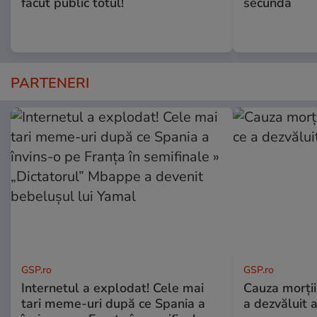
făcut public totul!
secundă
PARTENERI
GSP.ro
GSP.ro
Internetul a explodat! Cele mai
Cauza morții
tari meme-uri după ce Spania a
a dezvăluit 