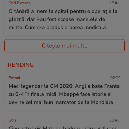
Știri Externe
18 iul.
O tânără a mers la spital pentru o operație la
gleznă, dar i-au fost scoase măselele de
minte. Cum s-a produs eroarea medicală
Citește mai multe
TRENDING
Fotbal
02:02
Meci legendar la CM 2026: Anglia bate Franța
cu 6-4 în finala mică! Mbappé face istorie și
devine cel mai bun marcator de la Mondiale
Ştiri
18 iul.
Cine este Loic Matrier, hackerul care ar fi scos