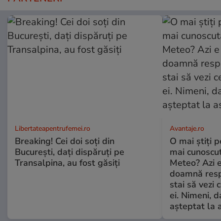
Libertateapentrufemei.ro
Avantaje.ro
Breaking! Cei doi soți din
O mai știți 
București, dați dispăruți pe
mai cunoscu
Transalpina, au fost găsiți
Meteo? Azi e
doamnă respe
stai să vezi 
ei. Nimeni, d
așteptat la 