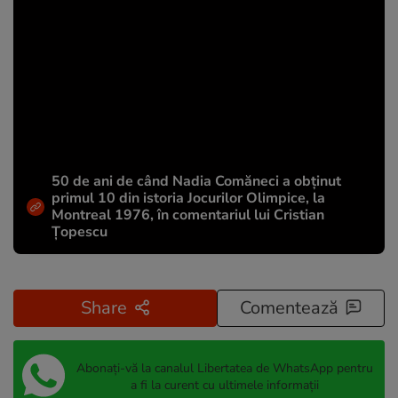
50 de ani de când Nadia Comăneci a obţinut
primul 10 din istoria Jocurilor Olimpice, la
Montreal 1976, în comentariul lui Cristian
Țopescu
Share
Comentează
Abonați-vă la canalul Libertatea de WhatsApp pentru
a fi la curent cu ultimele informații