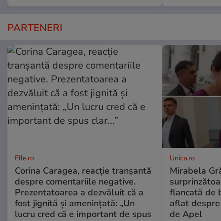
PARTENERI
Elle.ro
Unica.ro
Corina Caragea, reacție tranșantă
Mirabela Gră
despre comentariile negative.
surprinzătoar
Prezentatoarea a dezvăluit că a
flancată de 
fost jignită și amenințată: „Un
aflat despre
lucru cred că e important de spus
de Apel