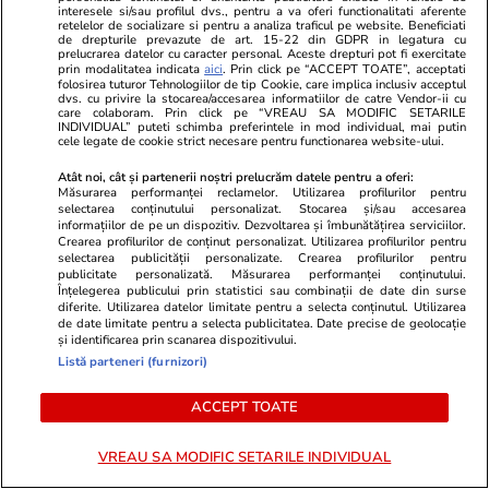
interesele si/sau profilul dvs., pentru a va oferi functionalitati aferente
retelelor de socializare si pentru a analiza traficul pe website. Beneficiati
de drepturile prevazute de art. 15-22 din GDPR in legatura cu
prelucrarea datelor cu caracter personal. Aceste drepturi pot fi exercitate
prin modalitatea indicata
aici
. Prin click pe “ACCEPT TOATE”, acceptati
folosirea tuturor Tehnologiilor de tip Cookie, care implica inclusiv acceptul
Opinii
18 iul.
dvs. cu privire la stocarea/accesarea informatiilor de catre Vendor-ii cu
care colaboram. Prin click pe “VREAU SA MODIFIC SETARILE
INDIVIDUAL” puteti schimba preferintele in mod individual, mai putin
cele legate de cookie strict necesare pentru functionarea website-ului.
Poate vine un extraterestru și
Atât noi, cât și partenerii noștri prelucrăm datele pentru a oferi:
Măsurarea performanței reclamelor. Utilizarea profilurilor pentru
ne face bine
selectarea conținutului personalizat. Stocarea și/sau accesarea
informațiilor de pe un dispozitiv. Dezvoltarea și îmbunătățirea serviciilor.
Crearea profilurilor de conținut personalizat. Utilizarea profilurilor pentru
selectarea publicității personalizate. Crearea profilurilor pentru
publicitate personalizată. Măsurarea performanței conținutului.
Înțelegerea publicului prin statistici sau combinații de date din surse
diferite. Utilizarea datelor limitate pentru a selecta conținutul. Utilizarea
Opinii
17 iul.
de date limitate pentru a selecta publicitatea. Date precise de geolocație
și identificarea prin scanarea dispozitivului.
Listă parteneri (furnizori)
De ce socialismul și comunismul
ACCEPT TOATE
sucesc mințile oamenilor?
VREAU SA MODIFIC SETARILE INDIVIDUAL