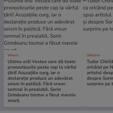
Viva.ro
Unica.ro
Ultima oră! Vestea care dă toate
Tudor Chiril
pronosticurile peste cap la vârful
oricând pe N
țării! Acuzațiile curg, iar o
artistul desp
declarație produce un adevărat
despre Sorin
seism în politică. Fără vreun
surprins pe 
semnal în prealabil, Sorin
Grindeanu tocmai a făcut marele
anunț