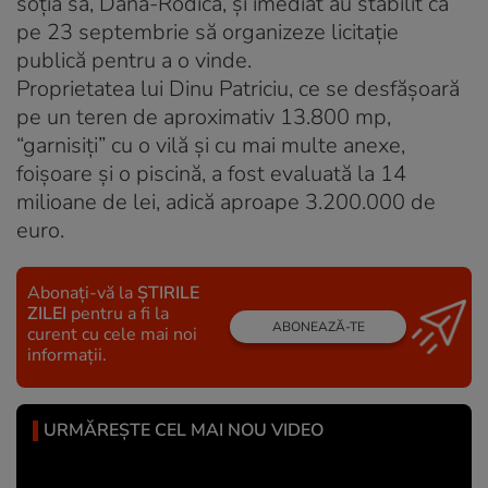
soţia sa, Dana-Rodica, şi imediat au stabilit ca
pe 23 septembrie să organizeze licitaţie
publică pentru a o vinde.
Proprietatea lui Dinu Patriciu, ce se desfăşoară
pe un teren de aproximativ 13.800 mp,
“garnisiţi” cu o vilă şi cu mai multe anexe,
foişoare şi o piscină, a fost evaluată la 14
milioane de lei, adică aproape 3.200.000 de
euro.
Abonați-vă la
ȘTIRILE
ZILEI
pentru a fi la
ABONEAZĂ-TE
curent cu cele mai noi
informații.
URMĂREȘTE CEL MAI NOU VIDEO