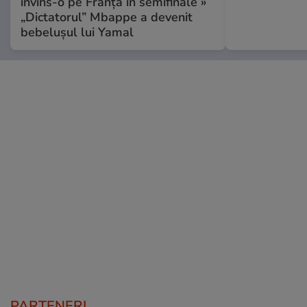
învins-o pe Franța în semifinale »
„Dictatorul” Mbappe a devenit
bebelușul lui Yamal
PARTENERI