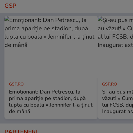
GSP
GSP.RO
GSP.RO
Emoționant: Dan Petrescu, la
Și-au pus mâ
prima apariție pe stadion, după
văzut! » Cum
lupta cu boala » Jennnifer l-a ținut
lui FCSB, du
de mână
Inaugurat as
PARTENERI