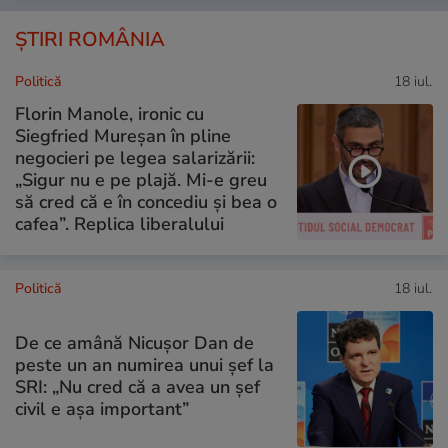
ȘTIRI ROMÂNIA
Politică
18 iul.
Florin Manole, ironic cu
Siegfried Mureșan în pline
negocieri pe legea salarizării:
„Sigur nu e pe plajă. Mi-e greu
să cred că e în concediu și bea o
cafea”. Replica liberalului
Politică
18 iul.
De ce amână Nicușor Dan de
peste un an numirea unui șef la
SRI: „Nu cred că a avea un şef
civil e așa important”