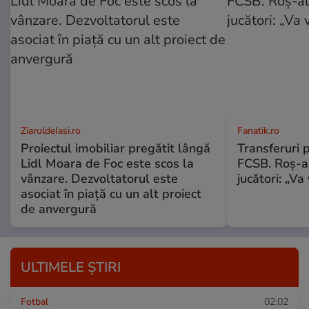
ZiaruldeIasi.ro
Fanatik.ro
Proiectul imobiliar pregătit lângă
Transferuri 
Lidl Moara de Foc este scos la
FCSB. Roș-al
vânzare. Dezvoltatorul este
jucători: „V
asociat în piață cu un alt proiect
de anvergură
ULTIMELE ȘTIRI
Fotbal
02:02