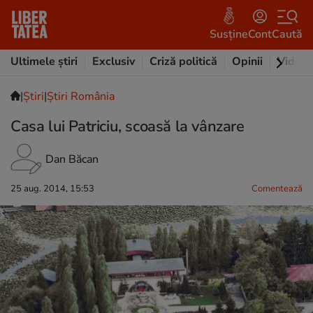
Susține
Cont
Caută
Ultimele știri
Exclusiv
Criză politică
Opinii
Video
|
Ştiri
|
Știri România
Casa lui Patriciu, scoasă la vânzare
Dan Băcan
25 aug. 2014, 15:53
Comentează