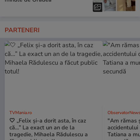
PARTENERI
TVMania.ro
ObservatorNews
🤍 „Felix și-a dorit asta, în caz
"Am rămas şo
că…” La exact un an de la
accidentului 
tragedie, Mihaela Rădulescu a
Tatiana a mur