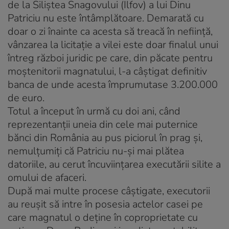
de la Siliştea Snagovului (Ilfov) a lui Dinu
Patriciu nu este întâmplătoare. Demarată cu
doar o zi înainte ca acesta să treacă în nefiinţă,
vânzarea la licitaţie a vilei este doar finalul unui
întreg război juridic pe care, din păcate pentru
moştenitorii magnatului, l-a câştigat definitiv
banca de unde acesta împrumutase 3.200.000
de euro.
Totul a început în urmă cu doi ani, când
reprezentanţii uneia din cele mai puternice
bănci din România au pus piciorul în prag şi,
nemulţumiţi că Patriciu nu-şi mai plătea
datoriile, au cerut încuviinţarea executării silite a
omului de afaceri.
După mai multe procese câştigate, executorii
au reuşit să intre în posesia actelor casei pe
care magnatul o deţine în coproprietate cu