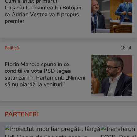
Cum a aflat primarul
Chișinăului înaintea lui Bolojan
că Adrian Veștea va fi propus
premier
Politică
18 iul.
Florin Manole spune în ce
condiții va vota PSD legea
salarizării în Parlament: „Nimeni
să nu piardă la venituri”
PARTENERI