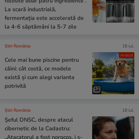
folosite doar patru ingrediente”.
La scară industrială,
fermentația este accelerată de
la 4-6 săptămâni la 5-7 zile
Știri România
18 iul.
Analiză
Cele mai bune piscine pentru
câini: cât costă, ce modele
există și cum alegi varianta
potrivită
Știri România
18 iul.
Șeful DNSC, despre atacul
cibernetic de la Cadastru:
„Atacatorul a fost norocos, i s-