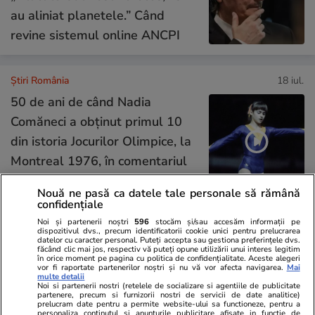
au aliniat planetele.” Când
revine sistemul online ANCPI
Știri România
18 iul.
50 de ani de când Nadia
Comăneci a obţinut primul 10
din istoria Jocurilor Olimpice, la
Montreal 1976, în comentariul
lui Cristian Țopescu
Nouă ne pasă ca datele tale personale să rămână
confidențiale
Noi și partenerii noștri
596
stocăm și/sau accesăm informații pe
Opinii
18 iul.
dispozitivul dvs., precum identificatorii cookie unici pentru prelucrarea
datelor cu caracter personal. Puteți accepta sau gestiona preferințele dvs.
făcând clic mai jos, respectiv vă puteți opune utilizării unui interes legitim
în orice moment pe pagina cu politica de confidențialitate. Aceste alegeri
Va reuși România să-și păstreze
vor fi raportate partenerilor noștri și nu vă vor afecta navigarea.
Mai
multe detalii
rating-ul la nivelul Botswanei?
Noi si partenerii nostri (retelele de socializare si agentiile de publicitate
partenere, precum si furnizorii nostri de servicii de date analitice)
E asumată treaba!
prelucram date pentru a permite website-ului sa functioneze, pentru a
personaliza continutul si anunturile publicitare afisate in functie de