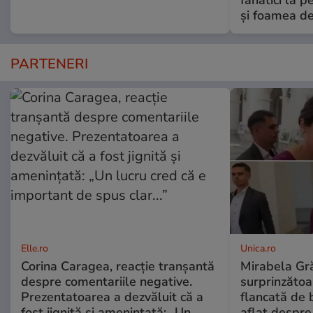
fanatici la 
şi foamea d
PARTENERI
Elle.ro
Unica.ro
Corina Caragea, reacție tranșantă
Mirabela Gră
despre comentariile negative.
surprinzătoar
Prezentatoarea a dezvăluit că a
flancată de 
fost jignită și amenințată: „Un
aflat despre