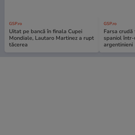
GSP.ro
GSP.ro
Uitat pe bancă în finala Cupei
Farsa crudă 
Mondiale, Lautaro Martinez a rupt
spaniol într-
tăcerea
argentinieni