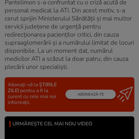
Pantelimon s-a confruntat cu o criză acută de
personal medical la ATI. Din acest motiv, s-a
cerut sprijin Ministerului Sănătăţii şi mai multor
servicii judeţene de urgenţă pentru
redirecţionarea pacienţilor critici, din cauza
supraaglomerării şi a numărului limitat de locuri
disponibile. La un moment dat, numărul
medicilor ATI a scăzut la doar patru, din cauza
plecării unor specialişti.
Abonați-vă la
ȘTIRILE
ZILEI
pentru a fi la
ABONEAZĂ-TE
curent cu cele mai noi
informații.
URMĂREȘTE CEL MAI NOU VIDEO