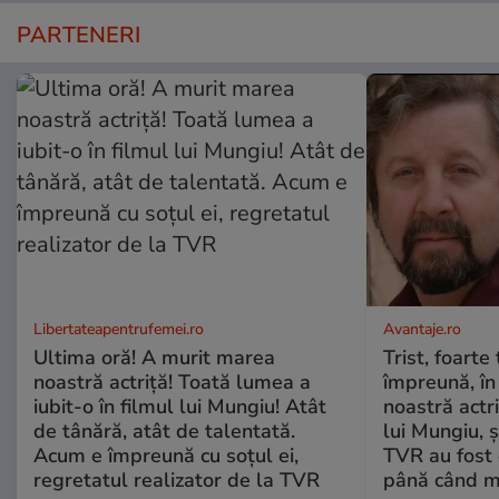
PARTENERI
Libertateapentrufemei.ro
Avantaje.ro
Ultima oră! A murit marea
Trist, foarte
noastră actriță! Toată lumea a
împreună, în
iubit-o în filmul lui Mungiu! Atât
noastră actri
de tânără, atât de talentată.
lui Mungiu, ș
Acum e împreună cu soțul ei,
TVR au fost 
regretatul realizator de la TVR
până când mo