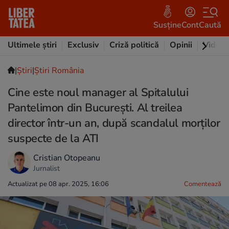
Susține
Cont
Caută
Ultimele știri
Exclusiv
Criză politică
Opinii
Video
|
Ştiri
|
Știri România
Cine este noul manager al Spitalului
Pantelimon din București. Al treilea
director într-un an, după scandalul morților
suspecte de la ATI
Cristian Otopeanu
Jurnalist
Actualizat pe 08 apr. 2025, 16:06
Comentează