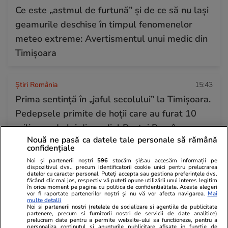
Ce este „astmul de furtună” și de ce să nu lași
geamurile deschise în timpul fenomenelor
meteo extreme: Avertismentul unui medic din
Timișoara
Știri România
15:43
Prima sentință în „jaful secolului” la Timișoara.
Pedepsele primite de hoții care au furat 10
milioane de lei din sediul Poștei Române
Nouă ne pasă ca datele tale personale să rămână
confidențiale
Citește mai multe
Noi și partenerii noștri
596
stocăm și/sau accesăm informații pe
dispozitivul dvs., precum identificatorii cookie unici pentru prelucrarea
datelor cu caracter personal. Puteți accepta sau gestiona preferințele dvs.
făcând clic mai jos, respectiv vă puteți opune utilizării unui interes legitim
în orice moment pe pagina cu politica de confidențialitate. Aceste alegeri
TRENDING
vor fi raportate partenerilor noștri și nu vă vor afecta navigarea.
Mai
multe detalii
Noi si partenerii nostri (retelele de socializare si agentiile de publicitate
partenere, precum si furnizorii nostri de servicii de date analitice)
Educație
14:14
prelucram date pentru a permite website-ului sa functioneze, pentru a
personaliza continutul si anunturile publicitare afisate in functie de