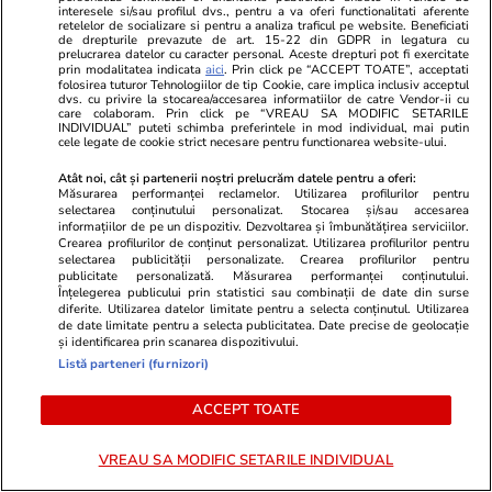
Admiterea la liceu, schimbare majoră din
interesele si/sau profilul dvs., pentru a va oferi functionalitati aferente
retelelor de socializare si pentru a analiza traficul pe website. Beneficiati
2027. Școlile vor putea selecta elevii printr-un
de drepturile prevazute de art. 15-22 din GDPR in legatura cu
prelucrarea datelor cu caracter personal. Aceste drepturi pot fi exercitate
examen suplimentar. Sorin Ion: „Va fi pentru ei
prin modalitatea indicata
aici
. Prin click pe “ACCEPT TOATE”, acceptati
folosirea tuturor Tehnologiilor de tip Cookie, care implica inclusiv acceptul
o șansă în plus. De ce să depindă viitorul lor
dvs. cu privire la stocarea/accesarea informatiilor de catre Vendor-ii cu
care colaboram. Prin click pe “VREAU SA MODIFIC SETARILE
doar de două examene?”
INDIVIDUAL” puteti schimba preferintele in mod individual, mai putin
cele legate de cookie strict necesare pentru functionarea website-ului.
Atât noi, cât și partenerii noștri prelucrăm datele pentru a oferi:
Măsurarea performanței reclamelor. Utilizarea profilurilor pentru
Știri Externe
06:30
selectarea conținutului personalizat. Stocarea și/sau accesarea
Savantul rus care făcea motoarele pentru
informațiilor de pe un dispozitiv. Dezvoltarea și îmbunătățirea serviciilor.
Crearea profilurilor de conținut personalizat. Utilizarea profilurilor pentru
rachete strategice și bombardiere a fost
selectarea publicității personalizate. Crearea profilurilor pentru
publicitate personalizată. Măsurarea performanței conținutului.
lichidat: „Operațiune secretă a unităților lui
Înțelegerea publicului prin statistici sau combinații de date din surse
diferite. Utilizarea datelor limitate pentru a selecta conținutul. Utilizarea
Budanov”
de date limitate pentru a selecta publicitatea. Date precise de geolocație
și identificarea prin scanarea dispozitivului.
Listă parteneri (furnizori)
Știri România
07:00
ACCEPT TOATE
Dezvăluirile unui director la Protecția Copilului
despre „caracatița” din sistem: „Cinci din șapte
VREAU SA MODIFIC SETARILE INDIVIDUAL
angajați la căsuță de tip familial erau tată, fiu,