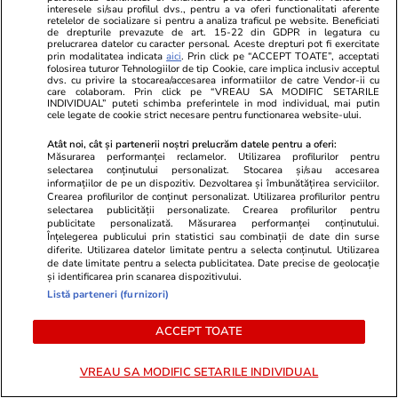
cap planul de sancționare a Rusiei
făcea plajă: „
interesele si/sau profilul dvs., pentru a va oferi functionalitati aferente
retelelor de socializare si pentru a analiza traficul pe website. Beneficiati
de drepturile prevazute de art. 15-22 din GDPR in legatura cu
prelucrarea datelor cu caracter personal. Aceste drepturi pot fi exercitate
prin modalitatea indicata
aici
. Prin click pe “ACCEPT TOATE”, acceptati
folosirea tuturor Tehnologiilor de tip Cookie, care implica inclusiv acceptul
dvs. cu privire la stocarea/accesarea informatiilor de catre Vendor-ii cu
care colaboram. Prin click pe “VREAU SA MODIFIC SETARILE
INDIVIDUAL” puteti schimba preferintele in mod individual, mai putin
cele legate de cookie strict necesare pentru functionarea website-ului.
PROMO
Atât noi, cât și partenerii noștri prelucrăm datele pentru a oferi:
Măsurarea performanței reclamelor. Utilizarea profilurilor pentru
selectarea conținutului personalizat. Stocarea și/sau accesarea
informațiilor de pe un dispozitiv. Dezvoltarea și îmbunătățirea serviciilor.
Crearea profilurilor de conținut personalizat. Utilizarea profilurilor pentru
selectarea publicității personalizate. Crearea profilurilor pentru
publicitate personalizată. Măsurarea performanței conținutului.
Înțelegerea publicului prin statistici sau combinații de date din surse
diferite. Utilizarea datelor limitate pentru a selecta conținutul. Utilizarea
de date limitate pentru a selecta publicitatea. Date precise de geolocație
și identificarea prin scanarea dispozitivului.
Listă parteneri (furnizori)
ACCEPT TOATE
Advertorial
Advertorial
VREAU SA MODIFIC SETARILE INDIVIDUAL
Smart is the new chic: Cum ne
Înscrie-te ac