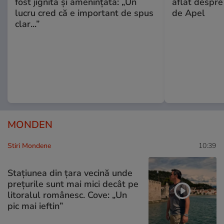
fost jignită și amenințată: „Un
aflat despre
lucru cred că e important de spus
de Apel
clar...”
MONDEN
Stiri Mondene
10:39
Stațiunea din țara vecină unde
prețurile sunt mai mici decât pe
litoralul românesc. Cove: „Un
pic mai ieftin”