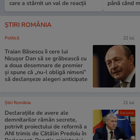
care a stârnit un val de reacții
până când mo
ȘTIRI ROMÂNIA
Politică
22 iul.
Traian Băsescu îi cere lui
Nicușor Dan să se grăbească cu
a doua desemnare de premier
și spune că „nu-l obligă nimeni”
să declanșeze alegeri anticipate
Știri România
21 iul.
Declarațiile de avere ale
Exclusiv
demnitarilor rămân secrete,
potrivit proiectului de reformă a
ANI trimis de Cătălin Predoiu în