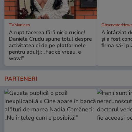
TVMania.ro
ObservatorNews
A rupt tăcerea fără nicio rușine!
A întârziat d
Daniela Crudu spune totul despre
și a fost con
activitatea ei de pe platformele
firma să-i p
pentru adulți: „Fac ce vreau, e
wow!”
PARTENERI