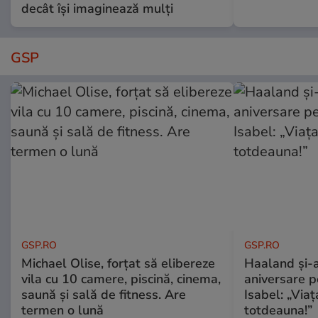
decât își imaginează mulți
GSP
GSP.RO
GSP.RO
Michael Olise, forțat să elibereze
Haaland și-a
vila cu 10 camere, piscină, cinema,
aniversare pe
saună și sală de fitness. Are
Isabel: „Via
termen o lună
totdeauna!”