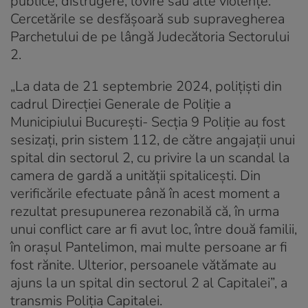
publice, distrugere, lovire sau alte violenţe.
Cercetările se desfăşoară sub supravegherea
Parchetului de pe lângă Judecătoria Sectorului
2.
„La data de 21 septembrie 2024, poliţişti din
cadrul Direcţiei Generale de Poliţie a
Municipiului Bucureşti- Secţia 9 Poliţie au fost
sesizaţi, prin sistem 112, de către angajaţii unui
spital din sectorul 2, cu privire la un scandal la
camera de gardă a unităţii spitaliceşti. Din
verificările efectuate până în acest moment a
rezultat presupunerea rezonabilă că, în urma
unui conflict care ar fi avut loc, între două familii,
în oraşul Pantelimon, mai multe persoane ar fi
fost rănite. Ulterior, persoanele vătămate au
ajuns la un spital din sectorul 2 al Capitalei”, a
transmis Poliția Capitalei.