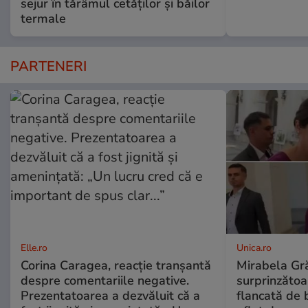
sejur în tărâmul cetăților și băilor
termale
PARTENERI
Elle.ro
Unica.ro
Corina Caragea, reacție tranșantă
Mirabela Gră
despre comentariile negative.
surprinzătoar
Prezentatoarea a dezvăluit că a
flancată de 