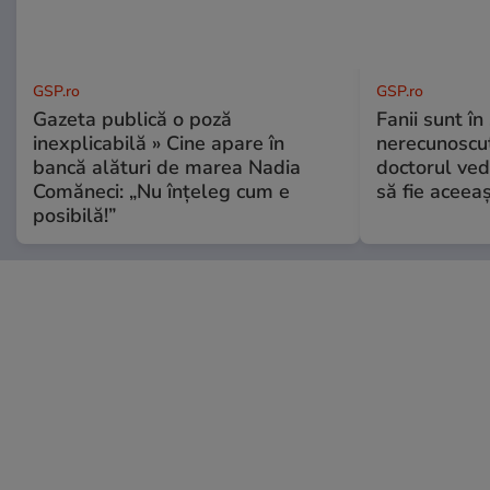
GSP.ro
GSP.ro
Gazeta publică o poză
Fanii sunt în 
inexplicabilă » Cine apare în
nerecunoscut
bancă alături de marea Nadia
doctorul ved
Comăneci: „Nu înțeleg cum e
să fie aceea
posibilă!”