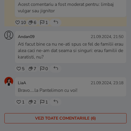
Acest comentariu a fost moderat pentru: limbaj
vulgar sau jignitor
10
6
1
Andan09
21.09.2024, 21:50
Ati facut bine ca nu ne-ati spus ce fel de familii erau
alea caci ne-am dat seama si singuri: erau familii de
karatisti, nu?
5
7
0
LiaA
21.09.2024, 23:18
Bravo....la Pantelimon cu voi!
1
2
1
VEZI TOATE COMENTARIILE (6)