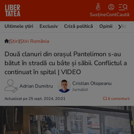
Susține
Cont
Caută
Ultimele știri
Exclusiv
Criză politică
Opinii
Video
|
Ştiri
|
Știri România
Două clanuri din orașul Pantelimon s-au
bătut în stradă cu bâte și săbii. Conflictul a
continuat în spital | VIDEO
Cristian Otopeanu
Adrian Dumitru
Jurnalist
Actualizat pe 25 sept. 2024, 20:01
6 comentarii