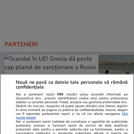
PARTENERI
Nouă ne pasă ca datele tale personale să rămână
confidențiale
Noi și partenerii noștri
596
stocăm și/sau accesăm informații pe
dispozitivul dvs., precum identificatorii cookie unici pentru prelucrarea
datelor cu caracter personal. Puteți accepta sau gestiona preferințele dvs.
făcând clic mai jos, respectiv vă puteți opune utilizării unui interes legitim
în orice moment pe pagina cu politica de confidențialitate. Aceste alegeri
vor fi raportate partenerilor noștri și nu vă vor afecta navigarea.
Mai
multe detalii
Noi si partenerii nostri (retelele de socializare si agentiile de publicitate
Mediafax.ro
StirileKanalD.ro
partenere, precum si furnizorii nostri de servicii de date analitice)
prelucram date pentru a permite website-ului sa functioneze, pentru a
Scandal în UE! Grecia dă peste
Femeie lovit
personaliza continutul si anunturile publicitare afisate in functie de