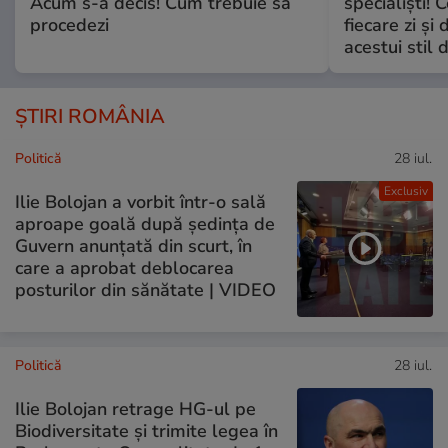
Acum s-a decis! Cum trebuie să
specialiști! 
procedezi
fiecare zi și 
acestui stil 
ȘTIRI ROMÂNIA
Politică
28 iul.
Exclusiv
Ilie Bolojan a vorbit într-o sală
aproape goală după ședința de
Guvern anunțată din scurt, în
care a aprobat deblocarea
posturilor din sănătate | VIDEO
Politică
28 iul.
Ilie Bolojan retrage HG-ul pe
Biodiversitate și trimite legea în