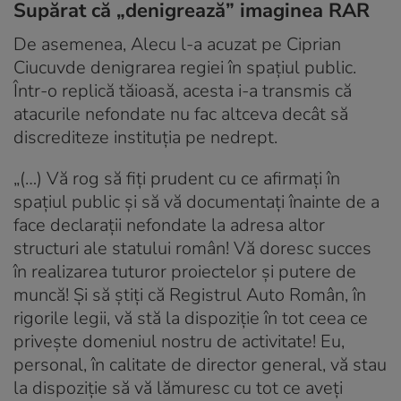
Supărat că „denigrează” imaginea RAR
De asemenea, Alecu l-a acuzat pe Ciprian
Ciucuvde denigrarea regiei în spațiul public.
Într-o replică tăioasă, acesta i-a transmis că
atacurile nefondate nu fac altceva decât să
discrediteze instituția pe nedrept.
„(…) Vă rog să fiţi prudent cu ce afirmaţi în
spaţiul public şi să vă documentaţi înainte de a
face declaraţii nefondate la adresa altor
structuri ale statului român! Vă doresc succes
în realizarea tuturor proiectelor şi putere de
muncă! Şi să ştiţi că Registrul Auto Român, în
rigorile legii, vă stă la dispoziţie în tot ceea ce
priveşte domeniul nostru de activitate! Eu,
personal, în calitate de director general, vă stau
la dispoziţie să vă lămuresc cu tot ce aveţi