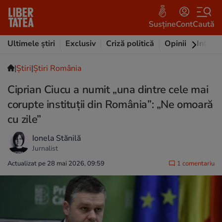
Susține
Cont
Caută
Ultimele știri
Exclusiv
Criză politică
Opinii
Intervi
|
Ştiri
|
Știri România
Ciprian Ciucu a numit „una dintre cele mai
corupte instituții din România”: „Ne omoară
cu zile”
Ionela Stănilă
Jurnalist
Actualizat pe 28 mai 2026, 09:59
1 comentariu