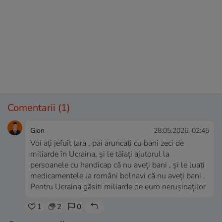
Comentarii
(1)
Gion
28.05.2026, 02:45
Voi ați jefuit țara , pai aruncați cu bani zeci de
miliarde în Ucraina, și le tăiați ajutorul la
persoanele cu handicap că nu aveți bani , și le luați
medicamentele la români bolnavi că nu aveți bani .
Pentru Ucraina găsiti miliarde de euro nerușinaților
1
2
0