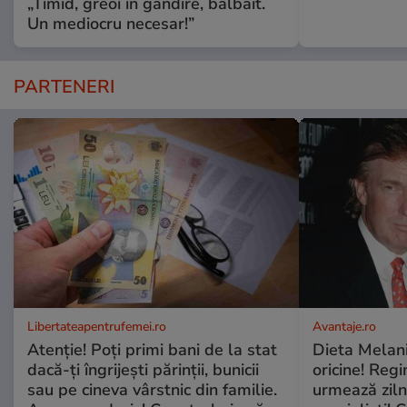
„Timid, greoi în gândire, bâlbâit.
Un mediocru necesar!”
PARTENERI
Libertateapentrufemei.ro
Avantaje.ro
Atenție! Poți primi bani de la stat
Dieta Melan
dacă-ți îngrijești părinții, bunicii
oricine! Regi
sau pe cineva vârstnic din familie.
urmează zilni