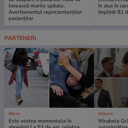
lovească marile spitale.
în ziua în car
Avertismentul reprezentanților
împlinit 81 d
pacienților
PARTENERI
Elle.ro
Unica.ro
Este vestea momentului în
Mirabela Gră
showbiz! La 53 de ani, celebra
surprinzătoar