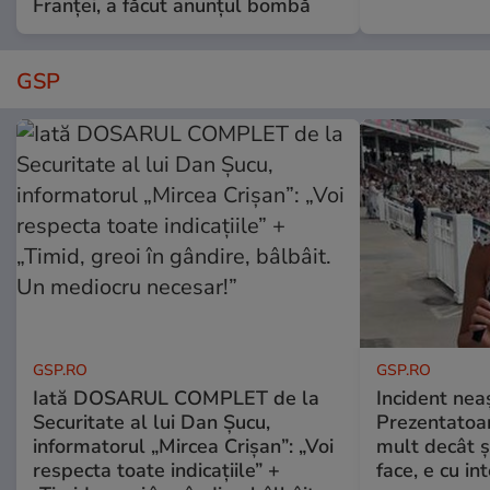
Franței, a făcut anunțul bombă
GSP
GSP.RO
GSP.RO
Iată DOSARUL COMPLET de la
Incident neaș
Securitate al lui Dan Șucu,
Prezentatoa
informatorul „Mircea Crișan”: „Voi
mult decât și
respecta toate indicațiile” +
face, e cu int