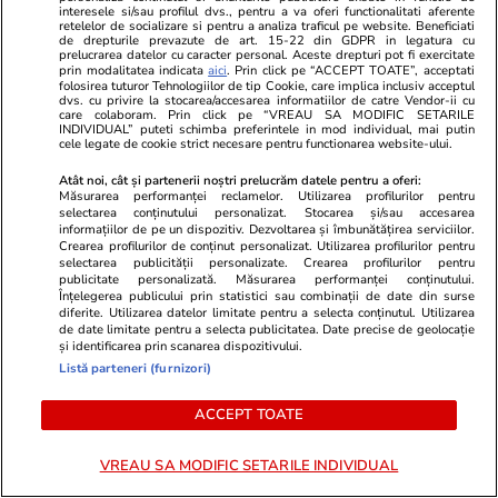
TVMania.ro
ObservatorNews
interesele si/sau profilul dvs., pentru a va oferi functionalitati aferente
retelelor de socializare si pentru a analiza traficul pe website. Beneficiati
A rupt tăcerea fără nicio rușine!
O influencer
de drepturile prevazute de art. 15-22 din GDPR in legatura cu
prelucrarea datelor cu caracter personal. Aceste drepturi pot fi exercitate
Daniela Crudu spune totul despre
de suc cu Ro
prin modalitatea indicata
aici
. Prin click pe “ACCEPT TOATE”, acceptati
activitatea ei de pe platformele
ANAF-ul. Ce
folosirea tuturor Tehnologiilor de tip Cookie, care implica inclusiv acceptul
dvs. cu privire la stocarea/accesarea informatiilor de catre Vendor-ii cu
pentru adulți: „Fac ce vreau, e
Simona
care colaboram. Prin click pe “VREAU SA MODIFIC SETARILE
INDIVIDUAL” puteti schimba preferintele in mod individual, mai putin
wow!”
cele legate de cookie strict necesare pentru functionarea website-ului.
Atât noi, cât și partenerii noștri prelucrăm datele pentru a oferi:
Măsurarea performanței reclamelor. Utilizarea profilurilor pentru
selectarea conținutului personalizat. Stocarea și/sau accesarea
informațiilor de pe un dispozitiv. Dezvoltarea și îmbunătățirea serviciilor.
Crearea profilurilor de conținut personalizat. Utilizarea profilurilor pentru
PARTENERI
selectarea publicității personalizate. Crearea profilurilor pentru
publicitate personalizată. Măsurarea performanței conținutului.
Înțelegerea publicului prin statistici sau combinații de date din surse
diferite. Utilizarea datelor limitate pentru a selecta conținutul. Utilizarea
de date limitate pentru a selecta publicitatea. Date precise de geolocație
și identificarea prin scanarea dispozitivului.
Listă parteneri (furnizori)
ACCEPT TOATE
VREAU SA MODIFIC SETARILE INDIVIDUAL