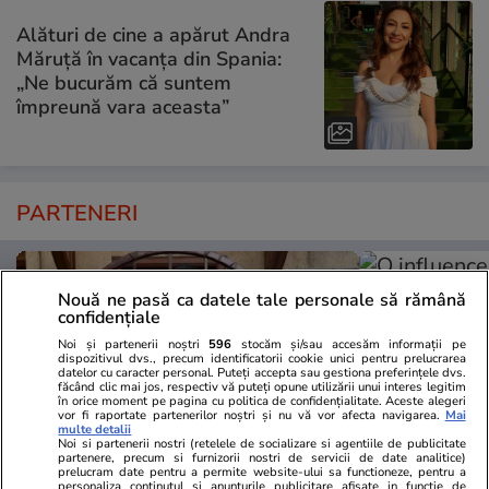
Alături de cine a apărut Andra
Măruță în vacanța din Spania:
„Ne bucurăm că suntem
împreună vara aceasta”
PARTENERI
Nouă ne pasă ca datele tale personale să rămână
confidențiale
Noi și partenerii noștri
596
stocăm și/sau accesăm informații pe
dispozitivul dvs., precum identificatorii cookie unici pentru prelucrarea
datelor cu caracter personal. Puteți accepta sau gestiona preferințele dvs.
făcând clic mai jos, respectiv vă puteți opune utilizării unui interes legitim
în orice moment pe pagina cu politica de confidențialitate. Aceste alegeri
vor fi raportate partenerilor noștri și nu vă vor afecta navigarea.
Mai
multe detalii
Noi si partenerii nostri (retelele de socializare si agentiile de publicitate
partenere, precum si furnizorii nostri de servicii de date analitice)
prelucram date pentru a permite website-ului sa functioneze, pentru a
personaliza continutul si anunturile publicitare afisate in functie de