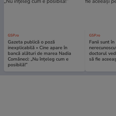
GSP.ro
GSP.ro
Gazeta publică o poză
Fanii sunt în 
inexplicabilă » Cine apare în
nerecunoscut
bancă alături de marea Nadia
doctorul ved
Comăneci: „Nu înțeleg cum e
să fie aceea
posibilă!”