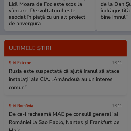
Lidl Moara de Foc este scos la
de la Dan Ș
vânzare. Dezvoltatorul este
îndrăgostită
asociat în piață cu un alt proiect
bine imnul”
de anvergură
ULTIMELE ȘTIRI
Știri Externe
16:11
Rusia este suspectată că ajută Iranul să atace
instalații ale CIA. „Amândouă au un interes
comun”
Știri România
16:11
De ce-i recheamă MAE pe consulii generali ai
României la Sao Paolo, Nantes şi Frankfurt pe
Main