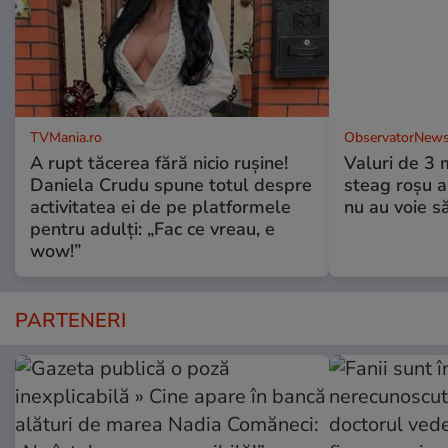
TVMania.ro
ObservatorNews
A rupt tăcerea fără nicio rușine!
Valuri de 3 m
Daniela Crudu spune totul despre
steag roşu ar
activitatea ei de pe platformele
nu au voie să
pentru adulți: „Fac ce vreau, e
wow!”
PARTENERI