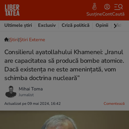
Susține
Cont
Caută
Ultimele știri
Exclusiv
Criză politică
Opinii
Video
|
Ştiri
|
Știri Externe
Consilierul ayatollahului Khamenei: „Iranul
are capacitatea să producă bombe atomice.
Dacă existența ne este amenințată, vom
schimba doctrina nucleară”
Mihai Toma
Jurnalist
Actualizat pe 09 mai 2024, 16:42
Comentează