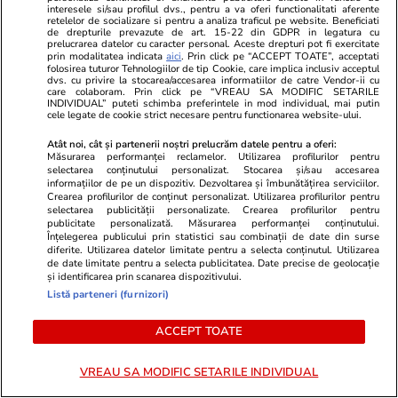
interesele si/sau profilul dvs., pentru a va oferi functionalitati aferente
retelelor de socializare si pentru a analiza traficul pe website. Beneficiati
de drepturile prevazute de art. 15-22 din GDPR in legatura cu
prelucrarea datelor cu caracter personal. Aceste drepturi pot fi exercitate
prin modalitatea indicata
aici
. Prin click pe “ACCEPT TOATE”, acceptati
Sănătate și Fitness
15:23
Lifestyle
folosirea tuturor Tehnologiilor de tip Cookie, care implica inclusiv acceptul
dvs. cu privire la stocarea/accesarea informatiilor de catre Vendor-ii cu
Guvernul a deblocat 22 de
Tinerii din 
care colaboram. Prin click pe “VREAU SA MODIFIC SETARILE
INDIVIDUAL” puteti schimba preferintele in mod individual, mai putin
posturi la Spitalul „Maria Curie”.
părinți când
cele legate de cookie strict necesare pentru functionarea website-ului.
Când vor ajunge, de fapt, primii
viața lor: „P
Atât noi, cât și partenerii noștri prelucrăm datele pentru a oferi:
Măsurarea performanței reclamelor. Utilizarea profilurilor pentru
asistenți medicali la patul copiilor
au dezamăgi
selectarea conținutului personalizat. Stocarea și/sau accesarea
informațiilor de pe un dispozitiv. Dezvoltarea și îmbunătățirea serviciilor.
și ce se întâmplă cu restul
Crearea profilurilor de conținut personalizat. Utilizarea profilurilor pentru
selectarea publicității personalizate. Crearea profilurilor pentru
spitalelor
publicitate personalizată. Măsurarea performanței conținutului.
Înțelegerea publicului prin statistici sau combinații de date din surse
diferite. Utilizarea datelor limitate pentru a selecta conținutul. Utilizarea
de date limitate pentru a selecta publicitatea. Date precise de geolocație
și identificarea prin scanarea dispozitivului.
Lifestyle
18 iul.
Listă parteneri (furnizori)
ACCEPT TOATE
Semnele deshidratării și cum să
o previi
VREAU SA MODIFIC SETARILE INDIVIDUAL