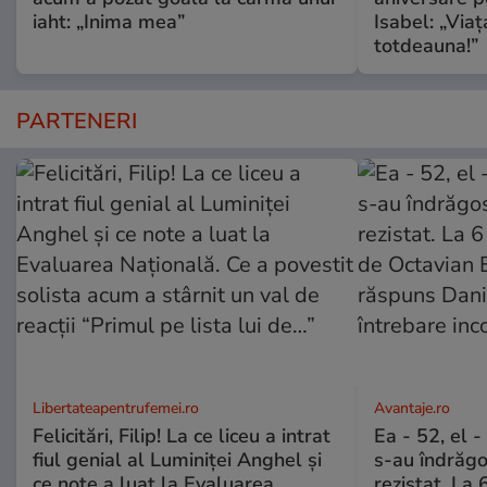
iaht: „Inima mea”
Isabel: „Via
totdeauna!”
PARTENERI
Libertateapentrufemei.ro
Avantaje.ro
Felicitări, Filip! La ce liceu a intrat
Ea - 52, el 
fiul genial al Luminiței Anghel și
s-au îndrăgos
ce note a luat la Evaluarea
rezistat. La 