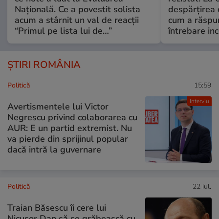
Națională. Ce a povestit solista
despărțirea 
acum a stârnit un val de reacții
cum a răspu
“Primul pe lista lui de…”
întrebare i
ȘTIRI ROMÂNIA
Politică
15:59
Interviu
Avertismentele lui Victor
Negrescu privind colaborarea cu
AUR: E un partid extremist. Nu
va pierde din sprijinul popular
dacă intră la guvernare
Politică
22 iul.
Traian Băsescu îi cere lui
Nicușor Dan să se grăbească cu