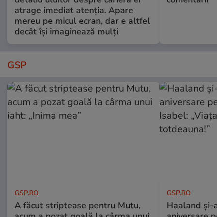
atrage imediat atenția. Apare
mereu pe micul ecran, dar e altfel
decât își imaginează mulți
GSP
GSP.RO
GSP.RO
A făcut striptease pentru Mutu,
Haaland și-a
acum a pozat goală la cârma unui
aniversare pe