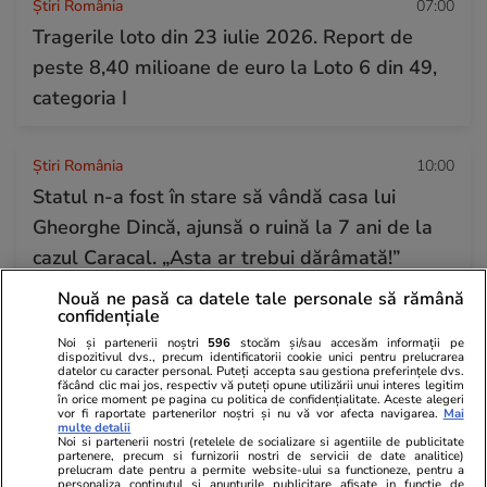
Știri România
07:00
Tragerile loto din 23 iulie 2026. Report de
peste 8,40 milioane de euro la Loto 6 din 49,
categoria I
Știri România
10:00
Statul n-a fost în stare să vândă casa lui
Gheorghe Dincă, ajunsă o ruină la 7 ani de la
cazul Caracal. „Asta ar trebui dărâmată!”
Nouă ne pasă ca datele tale personale să rămână
confidențiale
Noi și partenerii noștri
596
stocăm și/sau accesăm informații pe
dispozitivul dvs., precum identificatorii cookie unici pentru prelucrarea
datelor cu caracter personal. Puteți accepta sau gestiona preferințele dvs.
făcând clic mai jos, respectiv vă puteți opune utilizării unui interes legitim
în orice moment pe pagina cu politica de confidențialitate. Aceste alegeri
vor fi raportate partenerilor noștri și nu vă vor afecta navigarea.
Mai
multe detalii
Noi si partenerii nostri (retelele de socializare si agentiile de publicitate
partenere, precum si furnizorii nostri de servicii de date analitice)
prelucram date pentru a permite website-ului sa functioneze, pentru a
personaliza continutul si anunturile publicitare afisate in functie de