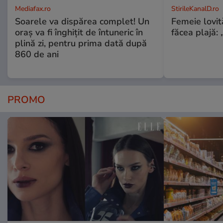
Mediafax.ro
StirileKanalD.ro
Soarele va dispărea complet! Un
Femeie lovit
oraș va fi înghițit de întuneric în
făcea plajă: „
plină zi, pentru prima dată după
860 de ani
PROMO