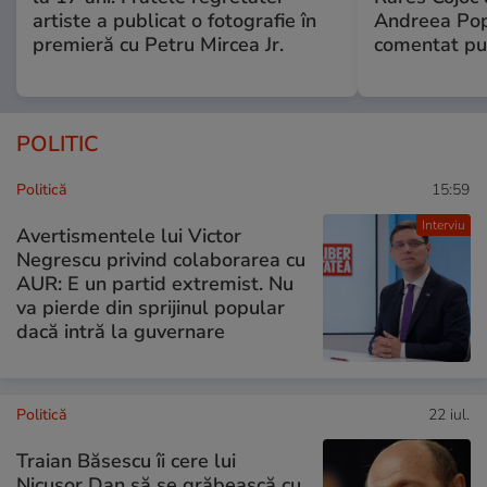
artiste a publicat o fotografie în
Andreea Pop
premieră cu Petru Mircea Jr.
comentat pub
POLITIC
Politică
15:59
Interviu
Avertismentele lui Victor
Negrescu privind colaborarea cu
AUR: E un partid extremist. Nu
va pierde din sprijinul popular
dacă intră la guvernare
Politică
22 iul.
Traian Băsescu îi cere lui
Nicușor Dan să se grăbească cu