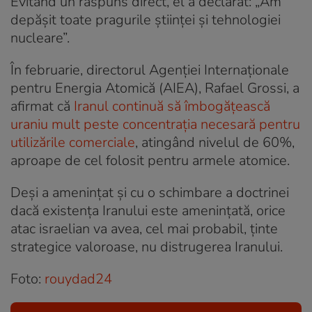
Evitând un răspuns direct, el a declarat: „Am
depășit toate pragurile științei și tehnologiei
nucleare”.
În februarie, directorul Agenţiei Internaţionale
pentru Energia Atomică (AIEA), Rafael Grossi, a
afirmat că
Iranul continuă să îmbogăţească
uraniu mult peste concentraţia necesară pentru
utilizările comerciale
, atingând nivelul de 60%,
aproape de cel folosit pentru armele atomice.
Deși a amenințat și cu o schimbare a doctrinei
dacă existența Iranului este amenințată, orice
atac israelian va avea, cel mai probabil, ținte
strategice valoroase, nu distrugerea Iranului.
Foto:
rouydad24