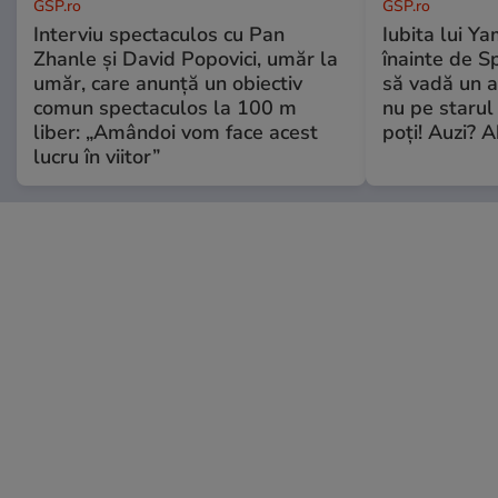
GSP.ro
GSP.ro
Interviu spectaculos cu Pan
Iubita lui Ya
Zhanle și David Popovici, umăr la
înainte de S
umăr, care anunță un obiectiv
să vadă un a
comun spectaculos la 100 m
nu pe starul 
liber: „Amândoi vom face acest
poți! Auzi? A
lucru în viitor”