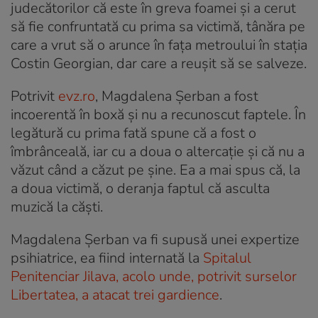
judecătorilor că este în greva foamei și a cerut
să fie confruntată cu prima sa victimă, tânăra pe
care a vrut să o arunce în fața metroului în stația
Costin Georgian, dar care a reușit să se salveze.
Potrivit
evz.ro
, Magdalena Șerban a fost
incoerentă în boxă și nu a recunoscut faptele. În
legătură cu prima fată spune că a fost o
îmbrânceală, iar cu a doua o altercație și că nu a
văzut când a căzut pe șine. Ea a mai spus că, la
a doua victimă, o deranja faptul că asculta
muzică la căști.
Magdalena Şerban va fi supusă unei expertize
psihiatrice, ea fiind internată la
Spitalul
Penitenciar Jilava, acolo unde, potrivit surselor
Libertatea, a atacat trei gardience
.