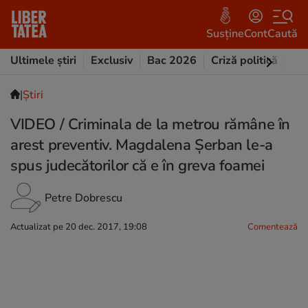
Susține
Cont
Caută
Ultimele știri
Exclusiv
Bac 2026
Criză politică
Opi
|
Ştiri
VIDEO / Criminala de la metrou rămâne în
arest preventiv. Magdalena Șerban le-a
spus judecătorilor că e în greva foamei
Petre Dobrescu
Actualizat pe 20 dec. 2017, 19:08
Comentează