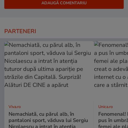
PARTENERI
Viva.ro
Unica.ro
Nemachiată, cu părul alb, în
Fenomenal! 
pantaloni sport, văduva lui Sergiu
pus în umbră
Nicolaescu a intrat în atenția
femei ale pl