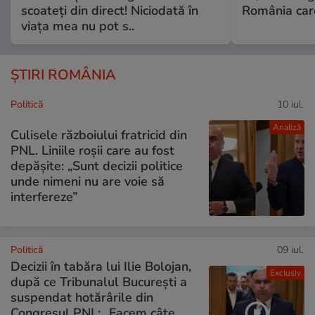
scoateți din direct! Niciodată în
România care
viața mea nu pot s..
ȘTIRI ROMÂNIA
Politică
10 iul.
Analiză
Culisele războiului fratricid din
PNL. Liniile roșii care au fost
depășite: „Sunt decizii politice
unde nimeni nu are voie să
interfereze”
Politică
09 iul.
Decizii în tabăra lui Ilie Bolojan,
Exclusiv
după ce Tribunalul București a
suspendat hotărârile din
Congresul PNL: „Facem câte