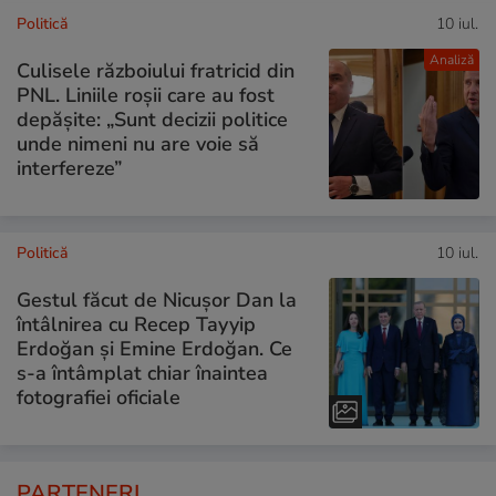
Politică
10 iul.
Analiză
Culisele războiului fratricid din
PNL. Liniile roșii care au fost
depășite: „Sunt decizii politice
unde nimeni nu are voie să
interfereze”
Politică
10 iul.
Gestul făcut de Nicușor Dan la
întâlnirea cu Recep Tayyip
Erdoğan și Emine Erdoğan. Ce
s-a întâmplat chiar înaintea
fotografiei oficiale
PARTENERI