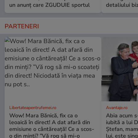
un anunț care ZGUDUIE sportul
detaliului bi
PARTENERI
Libertateapentrufemei.ro
Avantaje.ro
Wow! Mara Bănică, fix ca o
Abia acum s-
leoaică în direct! A dat afară din
iubită a lui 
emisiune o cântăreață! Ce a scos-
Ștefan, mama 
o din minți? ”Vă rog să mi-o
lui, este si