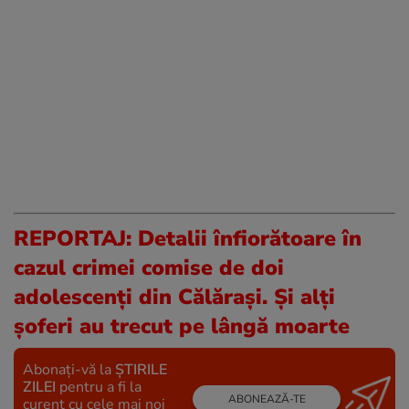
REPORTAJ: Detalii înfiorătoare în
cazul crimei comise de doi
adolescenți din Călărași. Și alți
șoferi au trecut pe lângă moarte
Abonați-vă la
ȘTIRILE
ZILEI
pentru a fi la
ABONEAZĂ-TE
curent cu cele mai noi