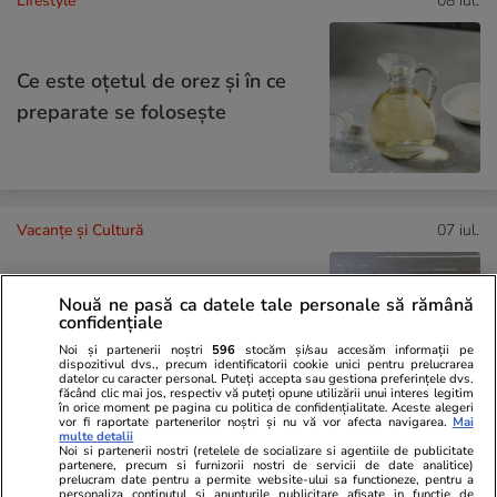
Lifestyle
08 iul.
Ce este oțetul de orez și în ce
preparate se folosește
Vacanțe și Cultură
07 iul.
Nouă ne pasă ca datele tale personale să rămână
De ce să fotografiezi bagajul
confidențiale
înainte de a pleca în vacanță
Noi și partenerii noștri
596
stocăm și/sau accesăm informații pe
dispozitivul dvs., precum identificatorii cookie unici pentru prelucrarea
datelor cu caracter personal. Puteți accepta sau gestiona preferințele dvs.
făcând clic mai jos, respectiv vă puteți opune utilizării unui interes legitim
în orice moment pe pagina cu politica de confidențialitate. Aceste alegeri
vor fi raportate partenerilor noștri și nu vă vor afecta navigarea.
Mai
multe detalii
Noi si partenerii nostri (retelele de socializare si agentiile de publicitate
Vacanțe și Cultură
13 iun.
partenere, precum si furnizorii nostri de servicii de date analitice)
prelucram date pentru a permite website-ului sa functioneze, pentru a
personaliza continutul si anunturile publicitare afisate in functie de