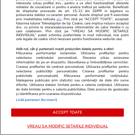
interesele si/sau profilul dvs., pentru a va oferi functionalitati aferente
retelelor de socializare si pentru a analiza traficul pe website. Beneficiati
Ce să iei cu tine în vacanță: lista
de drepturile prevazute de art. 15-22 din GDPR in legatura cu
prelucrarea datelor cu caracter personal. Aceste drepturi pot fi exercitate
completă de lucruri esențiale
prin modalitatea indicata
aici
. Prin click pe “ACCEPT TOATE”, acceptati
folosirea tuturor Tehnologiilor de tip Cookie, care implica inclusiv acceptul
dvs. cu privire la stocarea/accesarea informatiilor de catre Vendor-ii cu
care colaboram. Prin click pe “VREAU SA MODIFIC SETARILE
INDIVIDUAL” puteti schimba preferintele in mod individual, mai putin
cele legate de cookie strict necesare pentru functionarea website-ului.
Atât noi, cât și partenerii noștri prelucrăm datele pentru a oferi:
Tehnologie
17 iun.
Măsurarea performanței reclamelor. Utilizarea profilurilor pentru
selectarea conținutului personalizat. Stocarea și/sau accesarea
informațiilor de pe un dispozitiv. Dezvoltarea și îmbunătățirea serviciilor.
Crearea profilurilor de conținut personalizat. Utilizarea profilurilor pentru
selectarea publicității personalizate. Crearea profilurilor pentru
De ce nu trebuie să setezi aerul
publicitate personalizată. Măsurarea performanței conținutului.
Înțelegerea publicului prin statistici sau combinații de date din surse
condiţionat la 16°C
diferite. Utilizarea datelor limitate pentru a selecta conținutul. Utilizarea
de date limitate pentru a selecta publicitatea. Date precise de geolocație
și identificarea prin scanarea dispozitivului.
Listă parteneri (furnizori)
ACCEPT TOATE
Știri România
10 iul.
VREAU SA MODIFIC SETARILE INDIVIDUAL
Câte persoane vor mai locui în