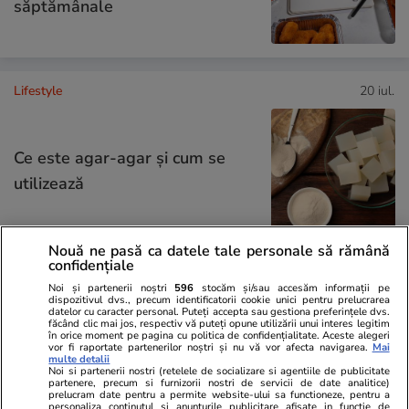
săptămânale
Lifestyle
20 iul.
Ce este agar-agar și cum se
utilizează
Nouă ne pasă ca datele tale personale să rămână
confidențiale
Știri România
12:53
Noi și partenerii noștri
596
stocăm și/sau accesăm informații pe
dispozitivul dvs., precum identificatorii cookie unici pentru prelucrarea
Cum încearcă MAI să salveze
Analiză
datelor cu caracter personal. Puteți accepta sau gestiona preferințele dvs.
făcând clic mai jos, respectiv vă puteți opune utilizării unui interes legitim
megacontractul de 800 de
în orice moment pe pagina cu politica de confidențialitate. Aceste alegeri
vor fi raportate partenerilor noștri și nu vă vor afecta navigarea.
Mai
milioane de euro din SAFE
multe detalii
Noi si partenerii nostri (retelele de socializare si agentiile de publicitate
pentru cele 380.000 de arme
partenere, precum si furnizorii nostri de servicii de date analitice)
prelucram date pentru a permite website-ului sa functioneze, pentru a
personaliza continutul si anunturile publicitare afisate in functie de