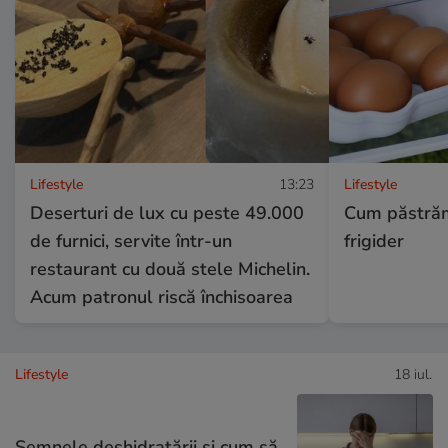
Lifestyle
13:23
Lifestyle
Deserturi de lux cu peste 49.000
Cum păstrăm
de furnici, servite într-un
frigider
restaurant cu două stele Michelin.
Acum patronul riscă închisoarea
Lifestyle
18 iul.
Semnele deshidratării și cum să