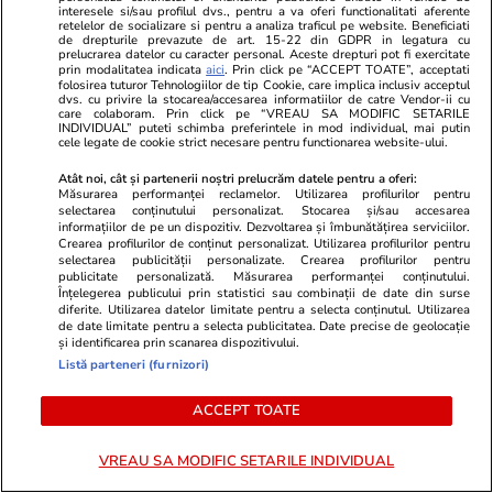
noi de la SIG Sauer
interesele si/sau profilul dvs., pentru a va oferi functionalitati aferente
retelelor de socializare si pentru a analiza traficul pe website. Beneficiati
de drepturile prevazute de art. 15-22 din GDPR in legatura cu
prelucrarea datelor cu caracter personal. Aceste drepturi pot fi exercitate
prin modalitatea indicata
aici
. Prin click pe “ACCEPT TOATE”, acceptati
Știri România
12:48
folosirea tuturor Tehnologiilor de tip Cookie, care implica inclusiv acceptul
dvs. cu privire la stocarea/accesarea informatiilor de catre Vendor-ii cu
Exclusiv
care colaboram. Prin click pe “VREAU SA MODIFIC SETARILE
Cea mai mare tabără pentru
INDIVIDUAL” puteti schimba preferintele in mod individual, mai putin
cele legate de cookie strict necesare pentru functionarea website-ului.
elevi este organizată de
Atât noi, cât și partenerii noștri prelucrăm datele pentru a oferi:
Universitatea din București, la
Măsurarea performanței reclamelor. Utilizarea profilurilor pentru
un preț foarte accesibil
selectarea conținutului personalizat. Stocarea și/sau accesarea
informațiilor de pe un dispozitiv. Dezvoltarea și îmbunătățirea serviciilor.
Crearea profilurilor de conținut personalizat. Utilizarea profilurilor pentru
selectarea publicității personalizate. Crearea profilurilor pentru
publicitate personalizată. Măsurarea performanței conținutului.
Înțelegerea publicului prin statistici sau combinații de date din surse
Știri România
12:18
diferite. Utilizarea datelor limitate pentru a selecta conținutul. Utilizarea
de date limitate pentru a selecta publicitatea. Date precise de geolocație
Nava cu GPL, lovită în Marea
și identificarea prin scanarea dispozitivului.
Neagră, încă arde la mai bine
Listă parteneri (furnizori)
de 24 de ore de la incident.
ACCEPT TOATE
Oana Țoiu: „Ne așteptăm ca
Rusia să continue această
VREAU SA MODIFIC SETARILE INDIVIDUAL
amenințare generală”