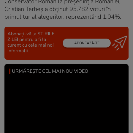
Conservator Român la președinția României,
Cristian Terheș a obținut 95.782 voturi în
primul tur al alegerilor, reprezentând 1,04%.
Abonați-vă la
ȘTIRILE
ZILEI
pentru a fi la
ABONEAZĂ-TE
curent cu cele mai noi
informații.
URMĂREȘTE CEL MAI NOU VIDEO