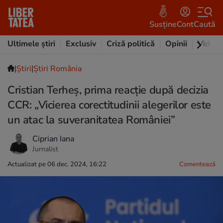
Susține
Cont
Caută
Ultimele știri
Exclusiv
Criză politică
Opinii
Video
|
Ştiri
|
Știri România
Cristian Terheş, prima reacție după decizia
CCR: „Vicierea corectitudinii alegerilor este
un atac la suveranitatea României”
Ciprian Iana
Jurnalist
Actualizat pe 06 dec. 2024, 16:22
Comentează