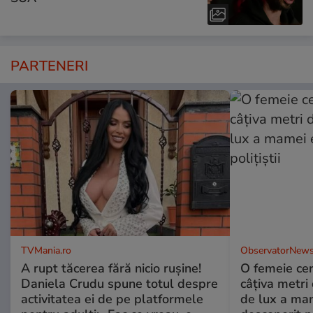
PARTENERI
TVMania.ro
ObservatorNews
A rupt tăcerea fără nicio rușine!
O femeie cer
Daniela Crudu spune totul despre
câţiva metri
activitatea ei de pe platformele
de lux a mam