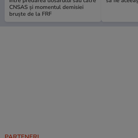
între predarea dosarului său către
să fie aceea
CNSAS și momentul demisiei
bruște de la FRF
PARTENERI