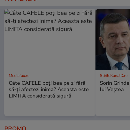
Mediafax.ro
StirileKanalD.ro
Câte CAFELE poți bea pe zi fără
Sorin Grinde
să-ți afectezi inima? Aceasta este
lui Veștea
LIMITA considerată sigură
PROMO