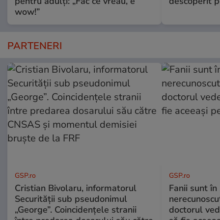
pentru adulți: „Fac ce vreau, e
descoperit po
wow!”
PARTENERI
GSP.ro
GSP.ro
Cristian Bivolaru, informatorul
Fanii sunt în 
Securității sub pseudonimul
nerecunoscut
„George”. Coincidențele stranii
doctorul ved