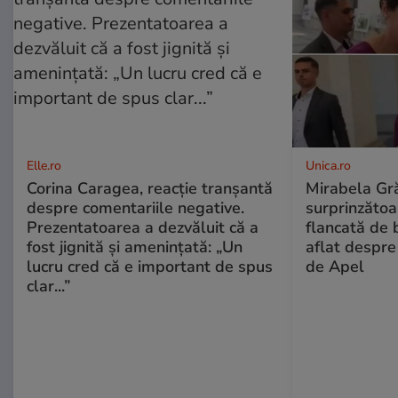
Elle.ro
Unica.ro
Corina Caragea, reacție tranșantă
Mirabela Gră
despre comentariile negative.
surprinzătoar
Prezentatoarea a dezvăluit că a
flancată de 
fost jignită și amenințată: „Un
aflat despre
lucru cred că e important de spus
de Apel
clar...”