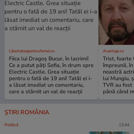
Libertateapentrufemei.ro
Avantaje.ro
Fiica lui Dragoș Bucur, în lacrimi!
Trist, foarte
Ce a putut păți Sofia, în drum spre
împreună, în
Electric Castle. Grea situație
noastră actri
pentru o fată de 19 ani! Tatăl ei i-
lui Mungiu, ș
a lăsat imediat un comentariu,
TVR au fost 
care a stârnit un val de reacții
până când mo
ȘTIRI ROMÂNIA
Politică
13:44