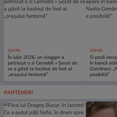
GSP.RO
GSP.RO
În iulie 2026, un vlogger a
O poză inexp
petrecut o zi Cernobîl » Șocat de
în bancă ală
ce a găsit la bazinul de înot al
Comăneci: „N
„orașului fantomă”
posibilă!”
PARTENERI