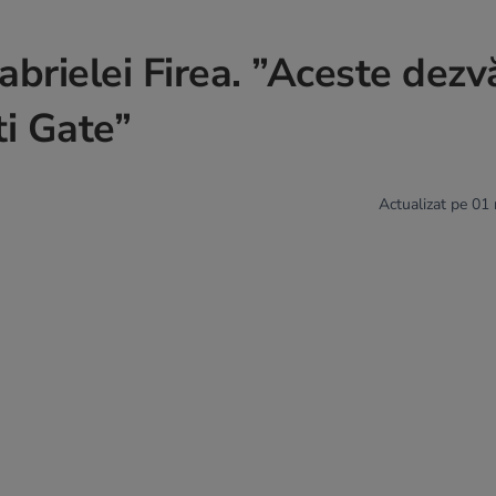
rielei Firea. ”Aceste dezvă
i Gate”
Actualizat pe 01