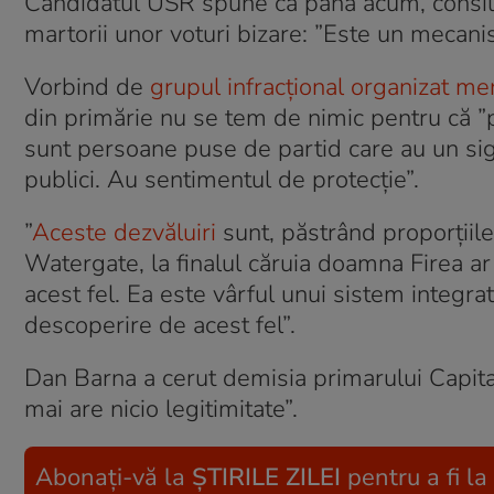
Candidatul USR spune că până acum, consilier
martorii unor voturi bizare: ”Este un mecanism
Vorbind de
grupul infracțional organizat me
din primărie nu se tem de nimic pentru că ”p
sunt persoane puse de partid care au un sigur
publici. Au sentimentul de protecție”.
”
Aceste dezvăluiri
sunt, păstrând proporțiil
Watergate, la finalul căruia doamna Firea ar
acest fel. Ea este vârful unui sistem integra
descoperire de acest fel”.
Dan Barna a cerut demisia primarului Capita
mai are nicio legitimitate”.
Abonați-vă la
ȘTIRILE ZILEI
pentru a fi la