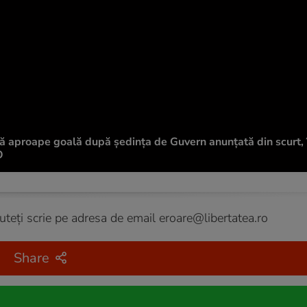
sală aproape goală după ședința de Guvern anunțată din scurt, 
O
puteți scrie pe adresa de email
eroare@libertatea.ro
Share