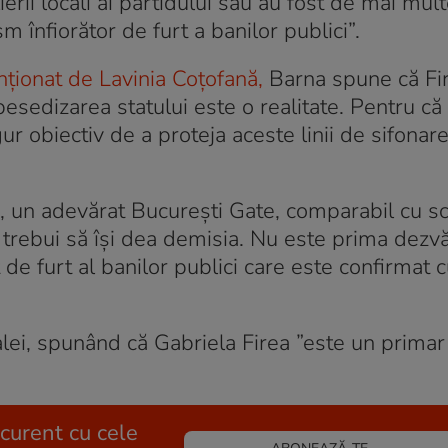
ii locali ai partidului său au fost de mai mult
 înfiorător de furt a banilor publici”.
nționat de Lavinia Coțofană,
Barna spune că Fir
esedizarea statului este o realitate. Pentru că
 obiectiv de a proteja aceste linii de sifonare
e, un adevărat București Gate, comparabil cu s
 trebui să își dea demisia. Nu este prima dezv
t de furt al banilor publici care este confirmat 
lei, spunând că Gabriela Firea ”este un primar
 curent cu cele