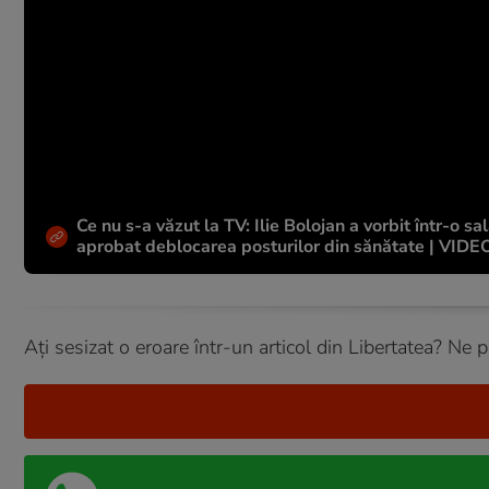
Ce nu s-a văzut la TV: Ilie Bolojan a vorbit într-o 
aprobat deblocarea posturilor din sănătate | VIDE
Ați sesizat o eroare într-un articol din Libertatea? Ne 