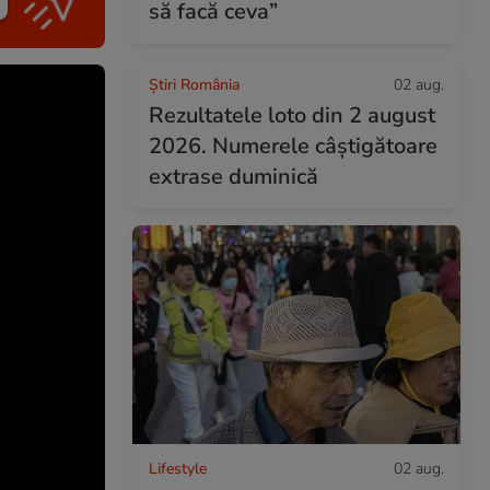
să facă ceva”
Știri România
02 aug.
Rezultatele loto din 2 august
2026. Numerele câștigătoare
extrase duminică
Lifestyle
02 aug.