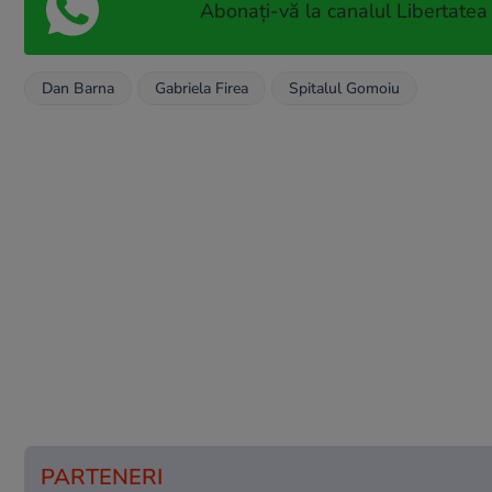
Abonați-vă la canalul Libertatea
Dan Barna
Gabriela Firea
Spitalul Gomoiu
PARTENERI