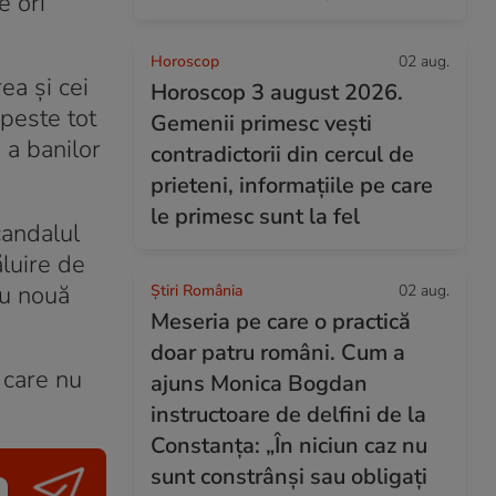
e ori
Horoscop
02 aug.
ea și cei
Horoscop 3 august 2026.
 peste tot
Gemenii primesc vești
 a banilor
contradictorii din cercul de
prieteni, informațiile pe care
le primesc sunt la fel
candalul
ăluire de
cu nouă
Știri România
02 aug.
Meseria pe care o practică
doar patru români. Cum a
 care nu
ajuns Monica Bogdan
instructoare de delfini de la
Constanța: „În niciun caz nu
sunt constrânși sau obligați