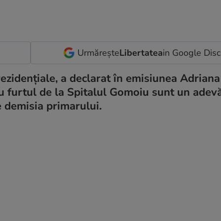
Urmărește
Libertatea
in Google Dis
rezidențiale, a declarat în emisiunea Adrian
cu furtul de la Spitalul Gomoiu sunt un adev
e demisia primarului.