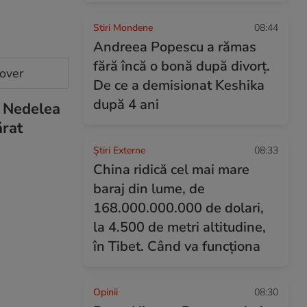
Stiri Mondene
08:44
Andreea Popescu a rămas
fără încă o bonă după divorț.
cover
De ce a demisionat Keshika
după 4 ani
a Nedelea
ărat
Știri Externe
08:33
China ridică cel mai mare
baraj din lume, de
168.000.000.000 de dolari,
la 4.500 de metri altitudine,
în Tibet. Când va funcționa
Opinii
08:30