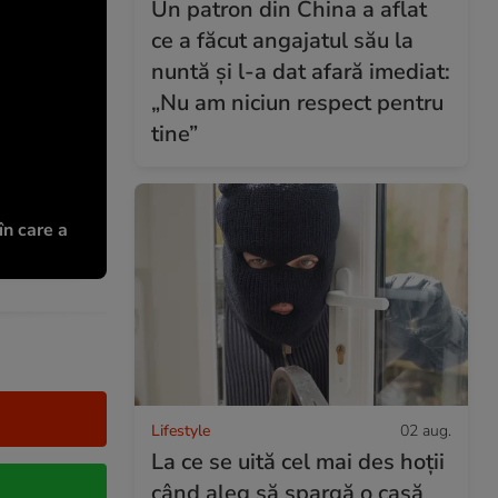
Un patron din China a aflat
ce a făcut angajatul său la
nuntă și l-a dat afară imediat:
„Nu am niciun respect pentru
tine”
în care a
Lifestyle
02 aug.
La ce se uită cel mai des hoții
când aleg să spargă o casă