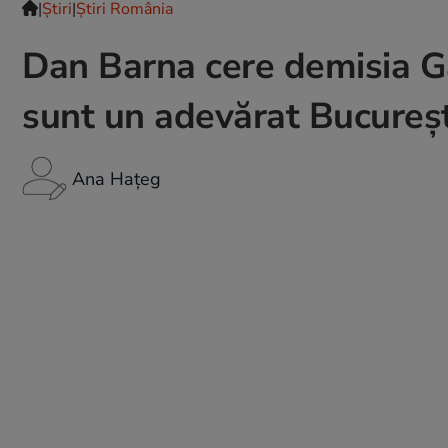
|
Ştiri
|
Știri România
Dan Barna cere demisia Gab
sunt un adevărat Bucureșt
Ana Hațeg