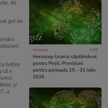
site, de
sat gol de
rnării.
iticieni
Horoscop
12:00
Horoscop Urania săptămânal
pentru Pești. Previziuni
ca hoţilor
pentru perioada 25 – 31 iulie
g că e
2026
nismul
âniei, şi
!”, a