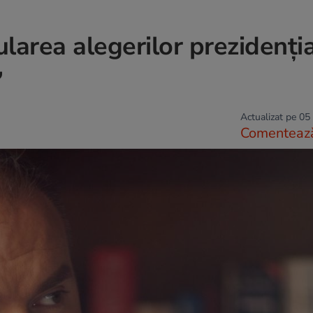
larea alegerilor prezidenţia
”
Actualizat pe 05
Comenteaz