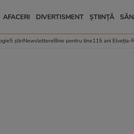
AFACERI
DIVERTISMENT
ȘTIINȚĂ
SĂN
Bani și Afaceri
Monden
Știri Știință
Știri 
Auto
Horoscop
Schimbări climati
Relații
Locuri de muncă
Muzică și Filme
Rețete
ogie
5 știri
Newslettere
Bine pentru tine
115 ani Elveția
Imobiliare.ro
Vacanțe și Cultură
Fructe
eJobs.ro
Îngriji