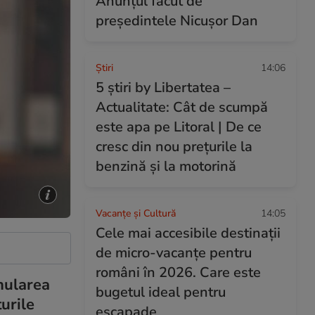
Anunțul făcut de
președintele Nicușor Dan
Ştiri
14:06
5 știri by Libertatea –
Actualitate: Cât de scumpă
este apa pe Litoral | De ce
cresc din nou prețurile la
benzină și la motorină
Vacanțe și Cultură
14:05
Cele mai accesibile destinații
de micro-vacanțe pentru
români în 2026. Care este
anularea
bugetul ideal pentru
urile
escapade