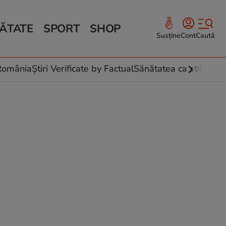
ĂTATE
SPORT
SHOP
Susține
Cont
Caută
Sănătate și Fitness
ce
 culinare
-România
Știri Verificate by Factual
Sănătatea ca stil de vi
 și legume
rea plantelor