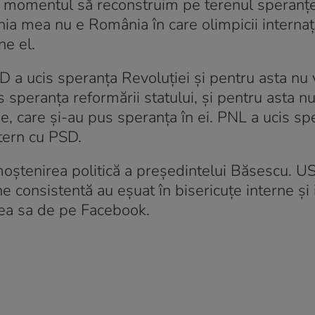
 E momentul să reconstruim pe terenul speranţel
ia mea nu e România în care olimpicii internaţ
ine el.
 a ucis speranţa Revoluţiei şi pentru asta nu v
 speranţa reformării statului, şi pentru asta nu
ine, care şi-au pus speranţa în ei. PNL a ucis sp
tern cu PSD.
oştenirea politică a preşedintelui Băsescu. US
ne consistentă au eşuat în bisericuţe interne şi
rea sa de pe Facebook.