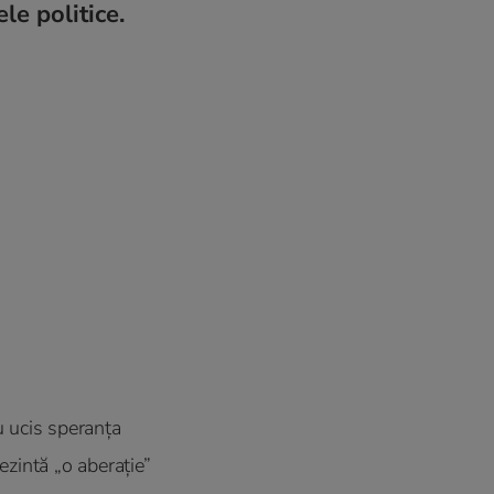
le politice.
 ucis speranța
rezintă „o aberaţie”