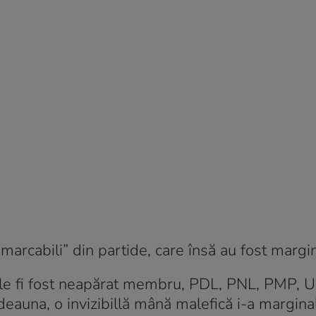
rcabili” din partide, care însă au fost margin
să le fi fost neapărat membru, PDL, PNL, PMP, 
deauna, o invizibillă mână malefică i-a marginal