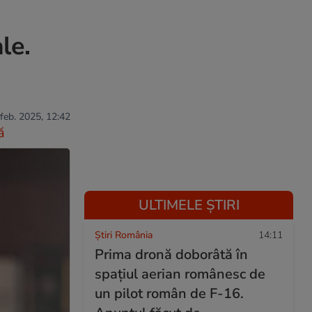
le.
 feb. 2025, 12:42
ă
ULTIMELE ȘTIRI
Știri România
14:11
Prima dronă doborâtă în
spațiul aerian românesc de
un pilot român de F-16.