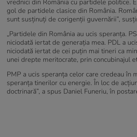
vrednici din România cu partidele politice.
gol de partidele clasice din România. Român
sunt susţinuţi de corigenţii guvernării”, susţ
„Partidele din România au ucis speranţa. PSD
niciodată iertat de generaţia mea. PDL a ucis
niciodată iertat de cei puţin mai tineri ca m
unei drepte meritocrate, prin concubinajul e
PMP a ucis speranţa celor care credeau în m
speranţa tinerilor cu energie. În loc de acţiu
doctrinară”, a spus Daniel Funeriu, în posta