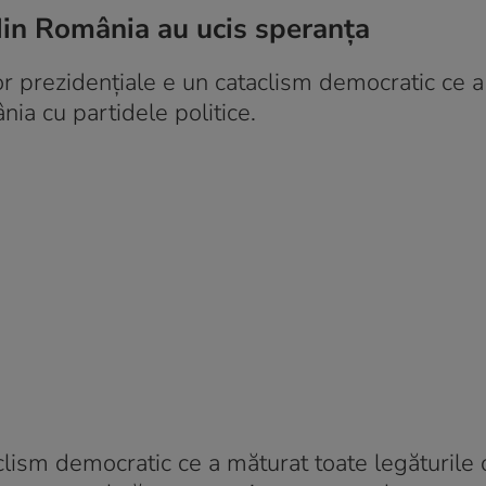
din România au ucis speranța
lor prezidenţiale e un cataclism democratic ce 
nia cu partidele politice.
clism democratic ce a măturat toate legăturile