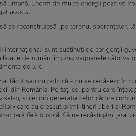
sursă umană. Enorm de multe energii pozitive iro
gat acesta.
 se reconstruiasă „pe terenul speranţelor, lă
nternaţionali sunt susţinuţi de corigenţii guve
ioane de români împing vagoanele câtorva pol
imente de lux.
mai făcut sau nu politică – nu se regăsesc în cli
ticii din România. Pe toţi cei pentru care înţele
sat-o, şi cei din generaţia celor cărora comu
eilor» care au crescut primii tineri liberi ai Rom
ntr-o ţară fără busolă. Să ne recâştigăm ţara, zic