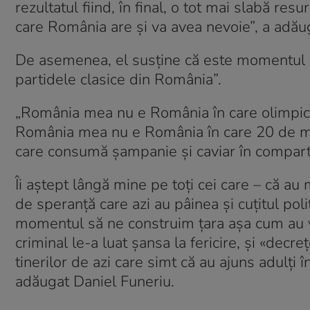
rezultatul fiind, în final, o tot mai slabă re
care România are şi va avea nevoie”, a adău
De asemenea, el susține că este momentul să
partidele clasice din România”.
„România mea nu e România în care olimpicii i
România mea nu e România în care 20 de mil
care consumă şampanie şi caviar în compart
Îi aştept lângă mine pe toţi cei care – că au 
de speranţă care azi au pâinea şi cuţitul poli
momentul să ne construim ţara aşa cum au vi
criminal le-a luat şansa la fericire, şi «decreţ
tinerilor de azi care simt că au ajuns adulţi î
adăugat Daniel Funeriu.