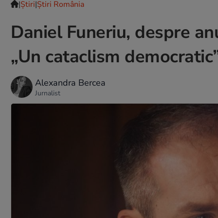
|
Ştiri
|
Știri România
Daniel Funeriu, despre anu
„Un cataclism democratic
Alexandra Bercea
Jurnalist