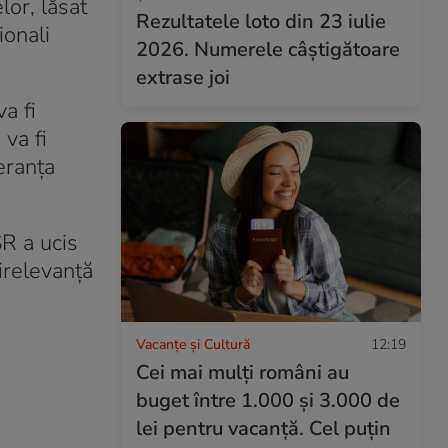
or, lăsat
Rezultatele loto din 23 iulie
ionali
2026. Numerele câștigătoare
extrase joi
a fi
 va fi
eranţa
R a ucis
 irelevanţă
Vacanțe și Cultură
12:19
Cei mai mulți români au
buget între 1.000 și 3.000 de
lei pentru vacanță. Cel puțin