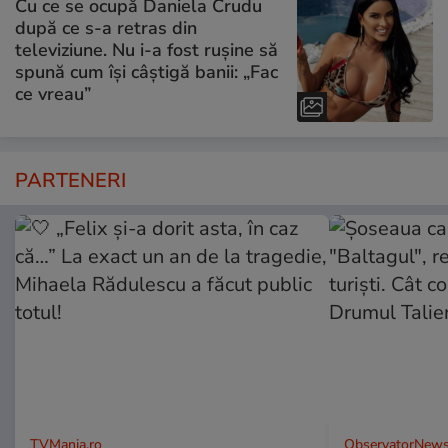
Cu ce se ocupă Daniela Crudu
după ce s-a retras din
televiziune. Nu i-a fost rușine să
spună cum își câștigă banii: „Fac
ce vreau”
PARTENERI
TVMania.ro
ObservatorNews