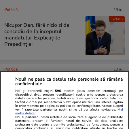
Politică
19 iul.
Exclusiv
Nicușor Dan, fără nicio zi de
concediu de la începutul
mandatului. Explicațiile
Președinției
Politică
19 iul.
Reacția lui Ion Ceban, după ce
Nouă ne pasă ca datele tale personale să rămână
confidențiale
Ciprian Ciucu a spus că primarul
Chișinăului știa înaintea PNL că
Noi și partenerii noștri
596
stocăm și/sau accesăm informații pe
dispozitivul dvs., precum identificatorii cookie unici pentru prelucrarea
Adrian Veștea va fi desemnat
datelor cu caracter personal. Puteți accepta sau gestiona preferințele dvs.
făcând clic mai jos, respectiv vă puteți opune utilizării unui interes legitim
premier și că i-a arătat un
în orice moment pe pagina cu politica de confidențialitate. Aceste alegeri
mesaj pe telefon
vor fi raportate partenerilor noștri și nu vă vor afecta navigarea.
Mai
multe detalii
Noi si partenerii nostri (retelele de socializare si agentiile de publicitate
partenere, precum si furnizorii nostri de servicii de date analitice)
prelucram date pentru a permite website-ului sa functioneze, pentru a
personaliza continutul si anunturile publicitare afisate in functie de