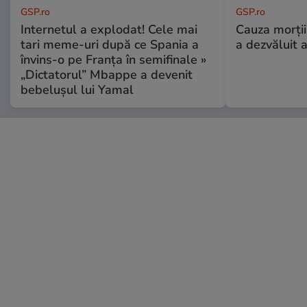
GSP.ro
GSP.ro
Internetul a explodat! Cele mai
Cauza morții
tari meme-uri după ce Spania a
a dezvăluit 
învins-o pe Franța în semifinale »
„Dictatorul” Mbappe a devenit
bebelușul lui Yamal