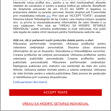
PARTENERI
interesele si/sau profilul dvs., pentru a va oferi functionalitati aferente
retelelor de socializare si pentru a analiza traficul pe website. Beneficiati
de drepturile prevazute de art. 15-22 din GDPR in legatura cu
prelucrarea datelor cu caracter personal. Aceste drepturi pot fi exercitate
prin modalitatea indicata
aici
. Prin click pe “ACCEPT TOATE”, acceptati
folosirea tuturor Tehnologiilor de tip Cookie, care implica inclusiv acceptul
dvs. cu privire la stocarea/accesarea informatiilor de catre Vendor-ii cu
care colaboram. Prin click pe “VREAU SA MODIFIC SETARILE
INDIVIDUAL” puteti schimba preferintele in mod individual, mai putin
cele legate de cookie strict necesare pentru functionarea website-ului.
Atât noi, cât și partenerii noștri prelucrăm datele pentru a oferi:
Măsurarea performanței reclamelor. Utilizarea profilurilor pentru
selectarea conținutului personalizat. Stocarea și/sau accesarea
informațiilor de pe un dispozitiv. Dezvoltarea și îmbunătățirea serviciilor.
Crearea profilurilor de conținut personalizat. Utilizarea profilurilor pentru
selectarea publicității personalizate. Crearea profilurilor pentru
publicitate personalizată. Măsurarea performanței conținutului.
Înțelegerea publicului prin statistici sau combinații de date din surse
ZiaruldeIasi.ro
Fanatik.ro
diferite. Utilizarea datelor limitate pentru a selecta conținutul. Utilizarea
Proiectul imobiliar pregătit lângă
Câți bani a l
de date limitate pentru a selecta publicitatea. Date precise de geolocație
și identificarea prin scanarea dispozitivului.
Lidl Moara de Foc este scos la
pentru titlu
Listă parteneri (furnizori)
vânzare. Dezvoltatorul este
fabuloasă
asociat în piață cu un alt proiect
ACCEPT TOATE
de anvergură
VREAU SA MODIFIC SETARILE INDIVIDUAL