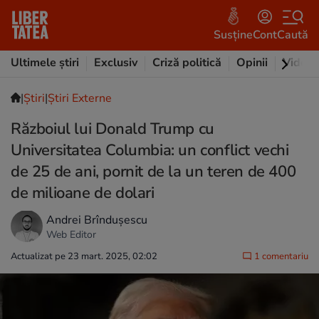
Susține
Cont
Caută
Ultimele știri
Exclusiv
Criză politică
Opinii
Video
|
Ştiri
|
Știri Externe
Războiul lui Donald Trump cu
Universitatea Columbia: un conflict vechi
de 25 de ani, pornit de la un teren de 400
de milioane de dolari
Andrei Brîndușescu
Web Editor
Actualizat pe 23 mart. 2025, 02:02
1 comentariu