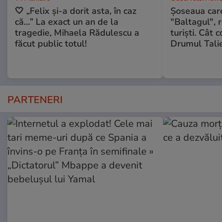
🤍 „Felix și-a dorit asta, în caz
Șoseaua care
că…” La exact un an de la
"Baltagul", 
tragedie, Mihaela Rădulescu a
turiști. Cât 
făcut public totul!
Drumul Talie
PARTENERI