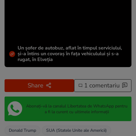
Un șofer de autobuz, aflat în timpul serviciului,
și-a întins un covoraș în fața vehiculului și s-a
rugat, în Elveția
Share
1 comentariu
Abonați-vă la canalul Libertatea de WhatsApp pentru
a fi la curent cu ultimele informații
Donald Trump
SUA (Statele Unite ale Americii)