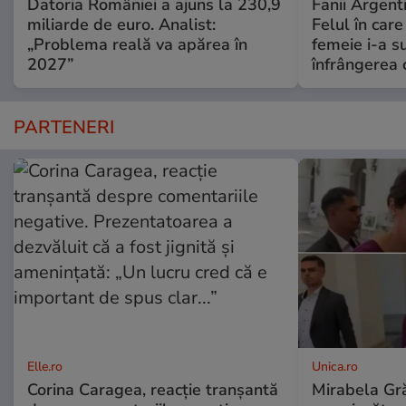
Datoria României a ajuns la 230,9
Fanii Argenti
miliarde de euro. Analist:
Felul în car
„Problema reală va apărea în
femeie i-a s
2027”
înfrângerea 
PARTENERI
Elle.ro
Unica.ro
Corina Caragea, reacție tranșantă
Mirabela Gră