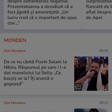
despre comentariile negative.
surprinzătoar
Prezentatoarea a dezvăluit că a
flancată de 
fost jignită și amenințată: „Un
aflat despre
lucru cred că e important de spus
de Apel
clar...”
MONDEN
Stiri Mondene
09:35
De ce nu cântă Florin Salam la
Nibiru. Răspunsul pe care i l-a
dat manelistul lui Selly: „Ce
bacșiș se ia? Îți aruncă o
gogoașă”
Stiri Mondene
09:12