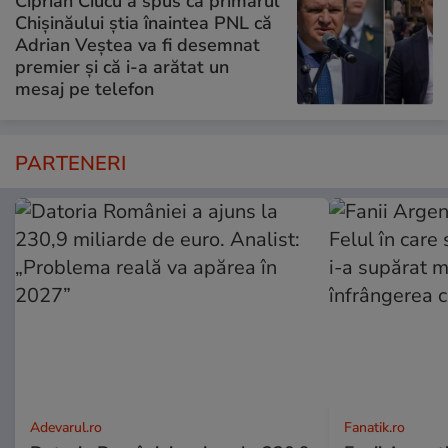
Ciprian Ciucu a spus că primarul
Chișinăului știa înaintea PNL că
Adrian Veștea va fi desemnat
premier și că i-a arătat un
mesaj pe telefon
PARTENERI
Adevarul.ro
Fanatik.ro