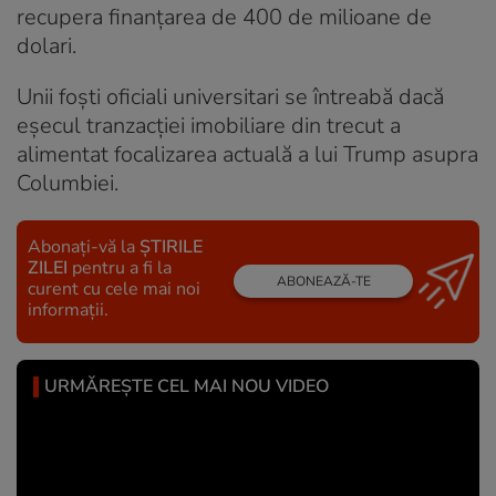
recupera finanțarea de 400 de milioane de
dolari.
Unii foști oficiali universitari se întreabă dacă
eșecul tranzacției imobiliare din trecut a
alimentat focalizarea actuală a lui Trump asupra
Columbiei.
Abonați-vă la
ȘTIRILE
ZILEI
pentru a fi la
ABONEAZĂ-TE
curent cu cele mai noi
informații.
URMĂREȘTE CEL MAI NOU VIDEO