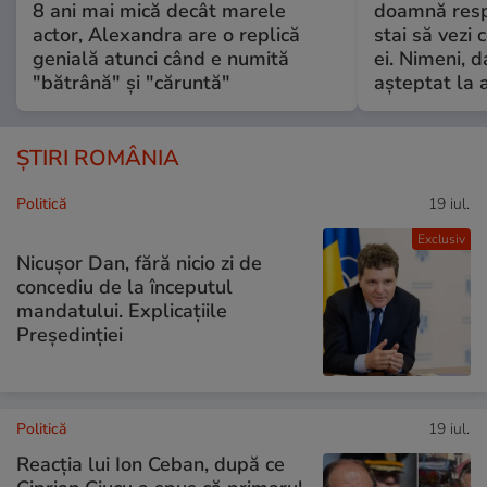
8 ani mai mică decât marele
doamnă respe
actor, Alexandra are o replică
stai să vezi 
genială atunci când e numită
ei. Nimeni, d
"bătrână" și "căruntă"
așteptat la 
ȘTIRI ROMÂNIA
Politică
19 iul.
Exclusiv
Nicușor Dan, fără nicio zi de
concediu de la începutul
mandatului. Explicațiile
Președinției
Politică
19 iul.
Reacția lui Ion Ceban, după ce