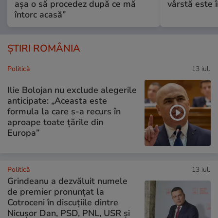
așa o să procedez după ce mă
vârstă este î
întorc acasă”
ȘTIRI ROMÂNIA
Politică
13 iul.
Ilie Bolojan nu exclude alegerile
anticipate: „Aceasta este
formula la care s-a recurs în
aproape toate ţările din
Europa”
Politică
13 iul.
Grindeanu a dezvăluit numele
de premier pronunțat la
Cotroceni în discuțiile dintre
Nicușor Dan, PSD, PNL, USR și