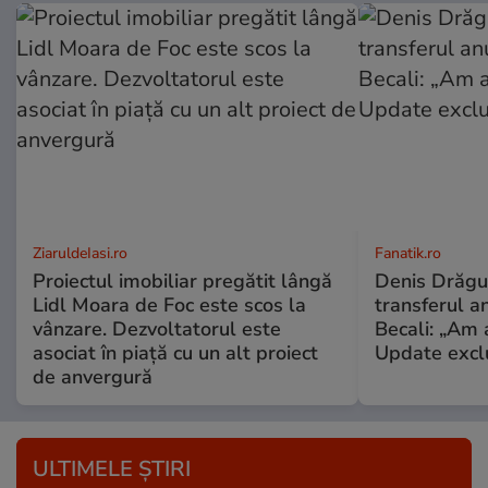
ZiaruldeIasi.ro
Fanatik.ro
Proiectul imobiliar pregătit lângă
Denis Drăguș
Lidl Moara de Foc este scos la
transferul an
vânzare. Dezvoltatorul este
Becali: „Am a
asociat în piață cu un alt proiect
Update excl
de anvergură
ULTIMELE ȘTIRI