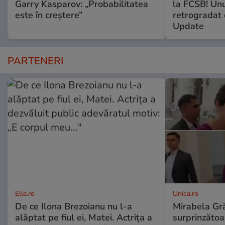
Garry Kasparov: „Probabilitatea
la FCSB! Unu
este în creștere”
retrogradat 
Update
PARTENERI
Elle.ro
Unica.ro
De ce Ilona Brezoianu nu l-a
Mirabela Gră
alăptat pe fiul ei, Matei. Actrița a
surprinzătoar