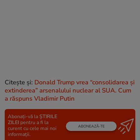
Citește și:
Donald Trump vrea “consolidarea și
extinderea” arsenalului nuclear al SUA. Cum
a răspuns Vladimir Putin
Abonați-vă la
ȘTIRILE
ZILEI
pentru a fi la
ABONEAZĂ-TE
curent cu cele mai noi
informații.