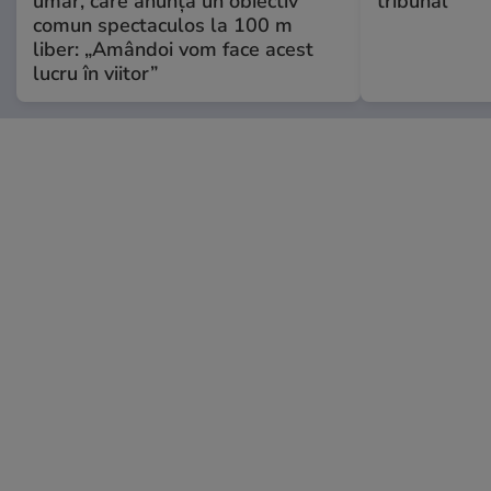
umăr, care anunță un obiectiv
tribunal
comun spectaculos la 100 m
liber: „Amândoi vom face acest
lucru în viitor”