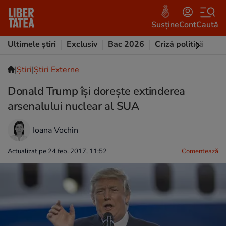
Susține
Cont
Caută
Ultimele știri
Exclusiv
Bac 2026
Criză politică
Opi
|
Ştiri
|
Știri Externe
Donald Trump își dorește extinderea
arsenalului nuclear al SUA
Ioana Vochin
Actualizat pe 24 feb. 2017, 11:52
Comentează