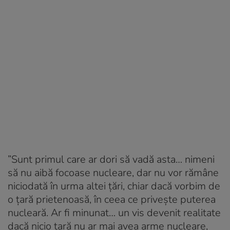
”Sunt primul care ar dori să vadă asta… nimeni
să nu aibă focoase nucleare, dar nu vor rămâne
niciodată în urma altei ţări, chiar dacă vorbim de
o ţară prietenoasă, în ceea ce priveşte puterea
nucleară. Ar fi minunat… un vis devenit realitate
dacă nicio ţară nu ar mai avea arme nucleare,