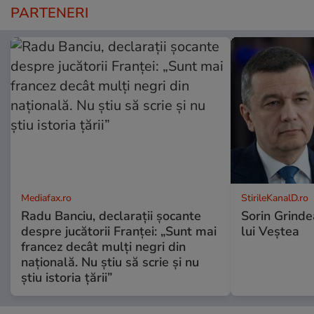
PARTENERI
Mediafax.ro
StirileKanalD.ro
Radu Banciu, declarații șocante
Sorin Grinde
despre jucătorii Franței: „Sunt mai
lui Veștea
francez decât mulți negri din
națională. Nu știu să scrie și nu
știu istoria țării”