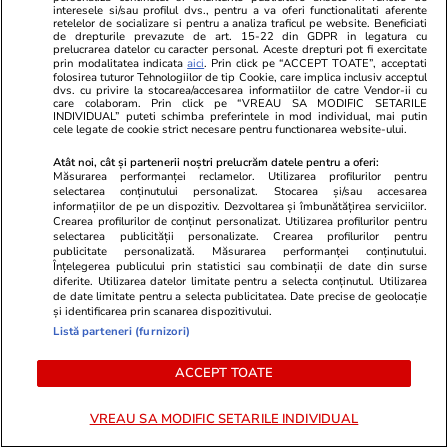
interesele si/sau profilul dvs., pentru a va oferi functionalitati aferente
Știri Externe
13 iul.
retelelor de socializare si pentru a analiza traficul pe website. Beneficiati
de drepturile prevazute de art. 15-22 din GDPR in legatura cu
Armata americană restabilește blocada
prelucrarea datelor cu caracter personal. Aceste drepturi pot fi exercitate
prin modalitatea indicata
aici
. Prin click pe “ACCEPT TOATE”, acceptati
asupra porturilor iraniene, iar Donald Trump
folosirea tuturor Tehnologiilor de tip Cookie, care implica inclusiv acceptul
dvs. cu privire la stocarea/accesarea informatiilor de catre Vendor-ii cu
care colaboram. Prin click pe “VREAU SA MODIFIC SETARILE
cere taxe de protecție: „20%”
INDIVIDUAL” puteti schimba preferintele in mod individual, mai putin
cele legate de cookie strict necesare pentru functionarea website-ului.
Atât noi, cât și partenerii noștri prelucrăm datele pentru a oferi:
Citește mai multe
Măsurarea performanței reclamelor. Utilizarea profilurilor pentru
selectarea conținutului personalizat. Stocarea și/sau accesarea
informațiilor de pe un dispozitiv. Dezvoltarea și îmbunătățirea serviciilor.
Crearea profilurilor de conținut personalizat. Utilizarea profilurilor pentru
TRENDING
selectarea publicității personalizate. Crearea profilurilor pentru
publicitate personalizată. Măsurarea performanței conținutului.
Înțelegerea publicului prin statistici sau combinații de date din surse
diferite. Utilizarea datelor limitate pentru a selecta conținutul. Utilizarea
Horoscop
13 iul.
de date limitate pentru a selecta publicitatea. Date precise de geolocație
Horoscop 14 iulie 2026. Fecioarele este bine
și identificarea prin scanarea dispozitivului.
Listă parteneri (furnizori)
să fie mai prudente decât de obicei, în special
atunci când evaluează situațiile prin care trec
ACCEPT TOATE
VREAU SA MODIFIC SETARILE INDIVIDUAL
Bani și Afaceri
13 iul.