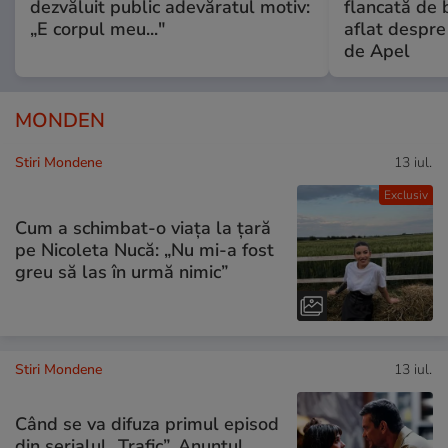
dezvăluit public adevăratul motiv:
flancată de 
„E corpul meu..."
aflat despre
de Apel
MONDEN
Stiri Mondene
13 iul.
Exclusiv
Cum a schimbat-o viața la țară
pe Nicoleta Nucă: „Nu mi-a fost
greu să las în urmă nimic”
Stiri Mondene
13 iul.
Când se va difuza primul episod
din serialul „Trafic”. Anunțul