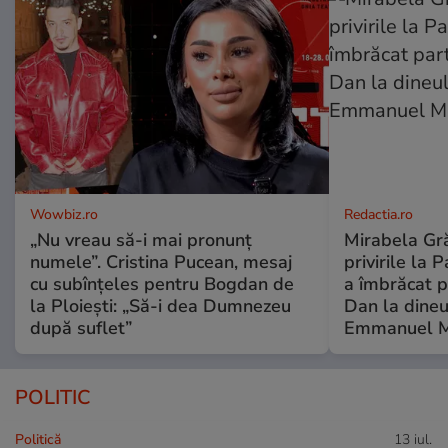
Wowbiz.ro
Redactia.ro
„Nu vreau să-i mai pronunț
Mirabela Gră
numele”. Cristina Pucean, mesaj
privirile la 
cu subînțeles pentru Bogdan de
a îmbrăcat p
la Ploiești: „Să-i dea Dumnezeu
Dan la dineu
după suflet”
Emmanuel M
POLITIC
Politică
13 iul.