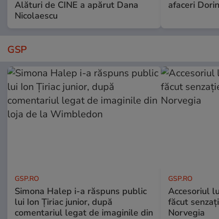
Alături de CINE a apărut Dana
afaceri Dori
Nicolaescu
GSP
GSP.RO
GSP.RO
Simona Halep i-a răspuns public
Accesoriul l
lui Ion Țiriac junior, după
făcut senzați
comentariul legat de imaginile din
Norvegia