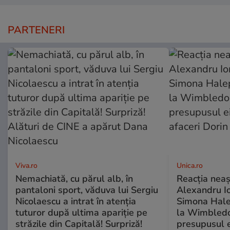
PARTENERI
Viva.ro
Unica.ro
Nemachiată, cu părul alb, în
Reacția neaș
pantaloni sport, văduva lui Sergiu
Alexandru Io
Nicolaescu a intrat în atenția
Simona Halep
tuturor după ultima apariție pe
la Wimbledo
străzile din Capitală! Surpriză!
presupusul e