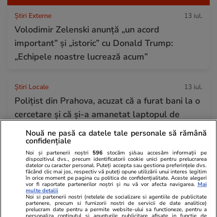
Știri Externe
13 iul.
Volodimir Zelenski anunță „un acord
important” și „istoric” cu Donald Trump:
„Echipele noastre lucrează acum”
Știri Locale
13 iul.
Polițist din Prahova, acuzat că a furat bani la o
cercetare și că și-a amanetat laptopul de
serviciu pentru a juca la păcănele
Nouă ne pasă ca datele tale personale să rămână
confidențiale
Noi și partenerii noștri
596
stocăm și/sau accesăm informații pe
Vacanțe și Cultură
13 iul.
dispozitivul dvs., precum identificatorii cookie unici pentru prelucrarea
datelor cu caracter personal. Puteți accepta sau gestiona preferințele dvs.
Insula din Grecia despre care aproape nimeni
făcând clic mai jos, respectiv vă puteți opune utilizării unui interes legitim
în orice moment pe pagina cu politica de confidențialitate. Aceste alegeri
nu vorbește, dar care a surprins o familie de
vor fi raportate partenerilor noștri și nu vă vor afecta navigarea.
Mai
multe detalii
români: „Am plătit doar 3 euro”
Noi si partenerii nostri (retelele de socializare si agentiile de publicitate
partenere, precum si furnizorii nostri de servicii de date analitice)
prelucram date pentru a permite website-ului sa functioneze, pentru a
personaliza continutul si anunturile publicitare afisate in functie de