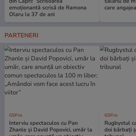
din Capri!” Scrisoarea
salariu de mi
emoționantă scrisă de Ramona
care angajea
Olaru la 37 de ani
PARTENERI
GSP.ro
GSP.ro
Interviu spectaculos cu Pan
Rugbystul ca
Zhanle și David Popovici, umăr la
doi bărbați ș