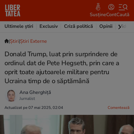
Susține
Cont
Caută
Ultimele știri
Exclusiv
Criză politică
Opinii
Video
|
Ştiri
|
Știri Externe
Donald Trump, luat prin surprindere de
ordinul dat de Pete Hegseth, prin care a
oprit toate ajutoarele militare pentru
Ucraina timp de o săptămână
Ana Gherghiță
Jurnalist
Actualizat pe 07 mai 2025, 02:04
Comentează