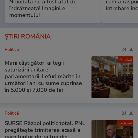
Niciodată nu a fost atât de
cum a răspu
îndrăzneață! Imaginile
întrebare i
momentului
ȘTIRI ROMÂNIA
Politică
24 iul.
Analiză
Marii câștigători ai legii
salarizării unitare:
parlamentarii. Lefuri mărite în
următorii ani cu sume cuprinse
în 5.000 și 7.000 de lei
Politică
24 iul.
SURSE Război politic total. PNL
Exclusiv
pregătește trimiterea acasă a
garniturilor doi și trei din