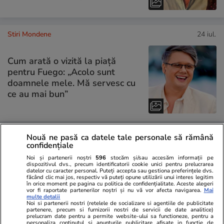
Stiri Mondene
24 iul.
Cum arată o vizită la piață
pentru Fuego: „Acolo sunt
doamnele mele. Mă servesc cu
ce au mai bun”
Nouă ne pasă ca datele tale personale să rămână
PARTENERI
confidențiale
Noi și partenerii noștri
596
stocăm și/sau accesăm informații pe
dispozitivul dvs., precum identificatorii cookie unici pentru prelucrarea
datelor cu caracter personal. Puteți accepta sau gestiona preferințele dvs.
făcând clic mai jos, respectiv vă puteți opune utilizării unui interes legitim
în orice moment pe pagina cu politica de confidențialitate. Aceste alegeri
vor fi raportate partenerilor noștri și nu vă vor afecta navigarea.
Mai
multe detalii
Noi si partenerii nostri (retelele de socializare si agentiile de publicitate
partenere, precum si furnizorii nostri de servicii de date analitice)
prelucram date pentru a permite website-ului sa functioneze, pentru a
personaliza continutul si anunturile publicitare afisate in functie de