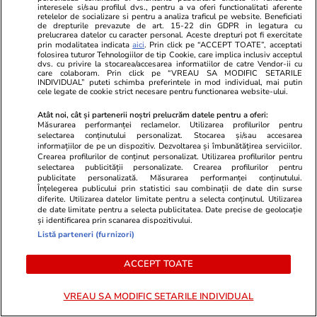
interesele si/sau profilul dvs., pentru a va oferi functionalitati aferente
retelelor de socializare si pentru a analiza traficul pe website. Beneficiati
de drepturile prevazute de art. 15-22 din GDPR in legatura cu
prelucrarea datelor cu caracter personal. Aceste drepturi pot fi exercitate
prin modalitatea indicata
aici
. Prin click pe “ACCEPT TOATE”, acceptati
folosirea tuturor Tehnologiilor de tip Cookie, care implica inclusiv acceptul
dvs. cu privire la stocarea/accesarea informatiilor de catre Vendor-ii cu
TVMania.ro
ObservatorNews
care colaboram. Prin click pe “VREAU SA MODIFIC SETARILE
INDIVIDUAL” puteti schimba preferintele in mod individual, mai putin
A rupt tăcerea fără nicio rușine!
ANIMAŢIE. C
cele legate de cookie strict necesare pentru functionarea website-ului.
Daniela Crudu spune totul despre
drona după 
Atât noi, cât și partenerii noștri prelucrăm datele pentru a oferi:
activitatea ei de pe platformele
în România. In
Măsurarea performanței reclamelor. Utilizarea profilurilor pentru
pentru adulți: „Fac ce vreau, e
rusească
selectarea conținutului personalizat. Stocarea și/sau accesarea
informațiilor de pe un dispozitiv. Dezvoltarea și îmbunătățirea serviciilor.
wow!”
Crearea profilurilor de conținut personalizat. Utilizarea profilurilor pentru
selectarea publicității personalizate. Crearea profilurilor pentru
publicitate personalizată. Măsurarea performanței conținutului.
Înțelegerea publicului prin statistici sau combinații de date din surse
diferite. Utilizarea datelor limitate pentru a selecta conținutul. Utilizarea
de date limitate pentru a selecta publicitatea. Date precise de geolocație
PARTENERI
și identificarea prin scanarea dispozitivului.
Listă parteneri (furnizori)
ACCEPT TOATE
VREAU SA MODIFIC SETARILE INDIVIDUAL