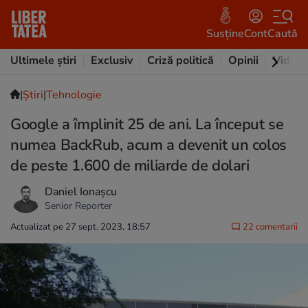
Susține
Cont
Caută
Ultimele știri
Exclusiv
Criză politică
Opinii
Video
|
Ştiri
|
Tehnologie
Google a împlinit 25 de ani. La început se
numea BackRub, acum a devenit un colos
de peste 1.600 de miliarde de dolari
Daniel Ionașcu
Senior Reporter
Actualizat pe 27 sept. 2023, 18:57
22 comentarii