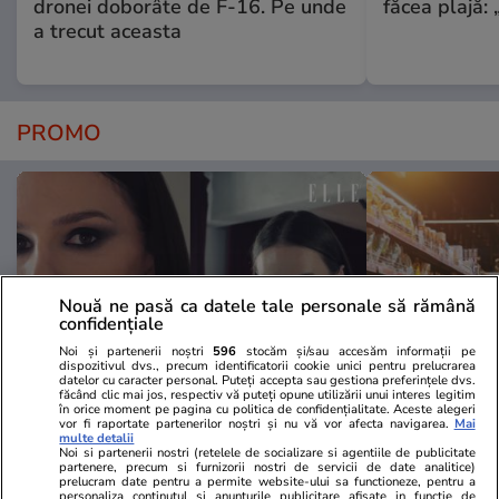
dronei doborâte de F-16. Pe unde
făcea plajă: „
a trecut aceasta
PROMO
Nouă ne pasă ca datele tale personale să rămână
confidențiale
Noi și partenerii noștri
596
stocăm și/sau accesăm informații pe
dispozitivul dvs., precum identificatorii cookie unici pentru prelucrarea
datelor cu caracter personal. Puteți accepta sau gestiona preferințele dvs.
făcând clic mai jos, respectiv vă puteți opune utilizării unui interes legitim
în orice moment pe pagina cu politica de confidențialitate. Aceste alegeri
vor fi raportate partenerilor noștri și nu vă vor afecta navigarea.
Mai
Advertorial
Advertorial
multe detalii
Smart is the new chic: Cum ne
Înscrie-te ac
Noi si partenerii nostri (retelele de socializare si agentiile de publicitate
partenere, precum si furnizorii nostri de servicii de date analitice)
ajută tehnologia să ne reinventăm
voucher de 5
prelucram date pentru a permite website-ului sa functioneze, pentru a
personaliza continutul si anunturile publicitare afisate in functie de