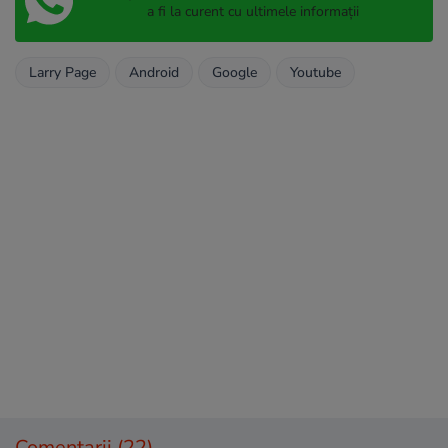
a fi la curent cu ultimele informații
Larry Page
Android
Google
Youtube
Comentarii
(22)