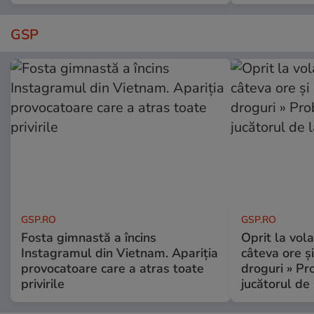
GSP
GSP.RO
GSP.RO
Fosta gimnastă a încins
Oprit la vola
Instagramul din Vietnam. Apariția
câteva ore și
provocatoare care a atras toate
droguri » P
privirile
jucătorul de