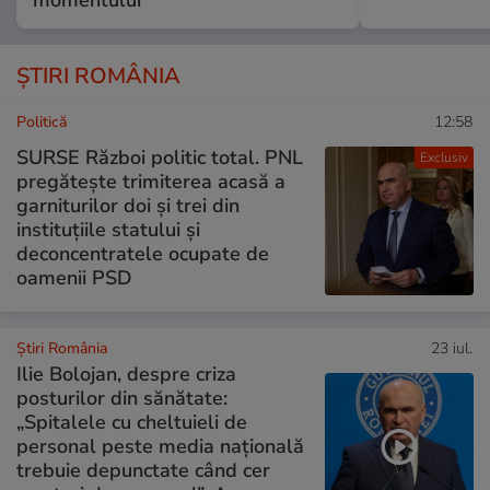
momentului
ȘTIRI ROMÂNIA
Politică
12:58
SURSE Război politic total. PNL
Exclusiv
pregătește trimiterea acasă a
garniturilor doi și trei din
instituțiile statului și
deconcentratele ocupate de
oamenii PSD
Știri România
23 iul.
Ilie Bolojan, despre criza
posturilor din sănătate:
„Spitalele cu cheltuieli de
personal peste media națională
trebuie depunctate când cer