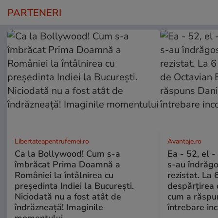
PARTENERI
Libertateapentrufemei.ro
Avantaje.ro
Ca la Bollywood! Cum s-a
Ea - 52, el 
îmbrăcat Prima Doamnă a
s-au îndrăgos
României la întâlnirea cu
rezistat. La 
președinta Indiei la București.
despărțirea 
Niciodată nu a fost atât de
cum a răspu
îndrăzneață! Imaginile
întrebare i