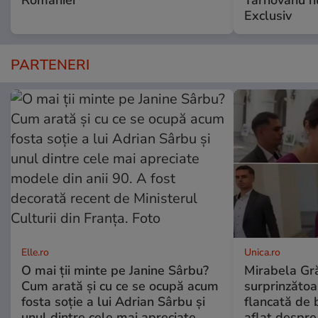
României
Târnovanu nu
Exclusiv
PARTENERI
Elle.ro
Unica.ro
O mai ții minte pe Janine Sârbu?
Mirabela Gră
Cum arată și cu ce se ocupă acum
surprinzătoar
fosta soție a lui Adrian Sârbu și
flancată de 
unul dintre cele mai apreciate
aflat despre