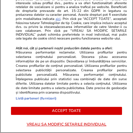
interesele si/sau profilul dvs., pentru a va oferi functionalitati aferente
retelelor de socializare si pentru a analiza traficul pe website. Beneficiati
de drepturile prevazute de art. 15-22 din GDPR in legatura cu
PARTENERI
prelucrarea datelor cu caracter personal. Aceste drepturi pot fi exercitate
prin modalitatea indicata
aici
. Prin click pe “ACCEPT TOATE”, acceptati
folosirea tuturor Tehnologiilor de tip Cookie, care implica inclusiv acceptul
dvs. cu privire la stocarea/accesarea informatiilor de catre Vendor-ii cu
care colaboram. Prin click pe “VREAU SA MODIFIC SETARILE
INDIVIDUAL” puteti schimba preferintele in mod individual, mai putin
cele legate de cookie strict necesare pentru functionarea website-ului.
Atât noi, cât și partenerii noștri prelucrăm datele pentru a oferi:
Măsurarea performanței reclamelor. Utilizarea profilurilor pentru
selectarea conținutului personalizat. Stocarea și/sau accesarea
informațiilor de pe un dispozitiv. Dezvoltarea și îmbunătățirea serviciilor.
Crearea profilurilor de conținut personalizat. Utilizarea profilurilor pentru
selectarea publicității personalizate. Crearea profilurilor pentru
publicitate personalizată. Măsurarea performanței conținutului.
Înțelegerea publicului prin statistici sau combinații de date din surse
diferite. Utilizarea datelor limitate pentru a selecta conținutul. Utilizarea
de date limitate pentru a selecta publicitatea. Date precise de geolocație
și identificarea prin scanarea dispozitivului.
Wowbiz.ro
Redactia.ro
Listă parteneri (furnizori)
Dragostea plutește la propriu pe
Boala care 
litoral! Doi îndrăgostiți au
Marculescu. 
ACCEPT TOATE
transformat marea într-o scenă
scaun cu rot
de film romantic. Turiștii prezenți
un an...&quo
VREAU SA MODIFIC SETARILE INDIVIDUAL
s-au uitat de două ori