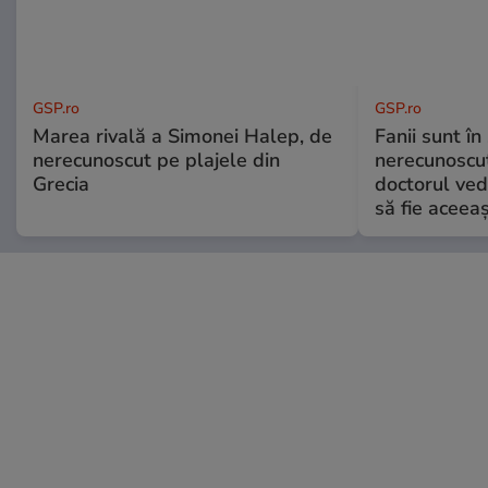
GSP.ro
GSP.ro
Marea rivală a Simonei Halep, de
Fanii sunt în 
nerecunoscut pe plajele din
nerecunoscut
Grecia
doctorul ved
să fie aceea