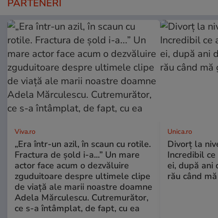
PARTENERI
Viva.ro
Unica.ro
„Era într-un azil, în scaun cu rotile.
Divorț la nive
Fractura de șold i-a...” Un mare
Incredibil ce
actor face acum o dezvăluire
ei, după ani 
zguduitoare despre ultimele clipe
rău când mă
de viață ale marii noastre doamne
Adela Mărculescu. Cutremurător,
ce s-a întâmplat, de fapt, cu ea