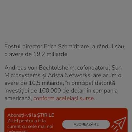
Fostul director Erich Schmidt are la rândul său
o avere de 19,2 miliarde.
Andreas von Bechtolsheim, cofondatorul Sun
Microsystems și Arista Networks, are acum o
avere de 10,5 miliarde, în principal datorită
investiției de 100.000 de dolari în compania
americană,
conform aceleiași surse
.
Abonați-vă la
ȘTIRILE
ZILEI
pentru a fi la
ABONEAZĂ-TE
curent cu cele mai noi
informații.