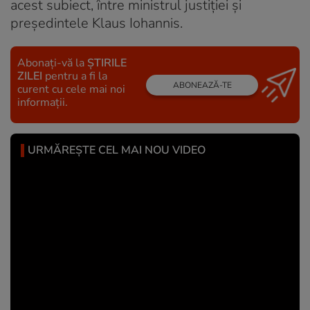
acest subiect, între ministrul justiției și
președintele Klaus Iohannis.
Abonați-vă la
ȘTIRILE
ZILEI
pentru a fi la
ABONEAZĂ-TE
curent cu cele mai noi
informații.
URMĂREȘTE CEL MAI NOU VIDEO