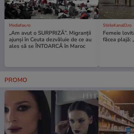
Mediafax.ro
StirileKanalD.ro
„Am avut o SURPRIZĂ”. Migranții
Femeie lovit
ajunși în Ceuta dezvăluie de ce au
făcea plajă: „
ales să se ÎNTOARCĂ în Maroc
PROMO