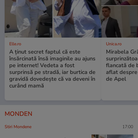
Elle.ro
Unica.ro
A ținut secret faptul că este
Mirabela Gră
însărcinată însă imaginile au ajuns
surprinzătoar
pe internet! Vedeta a fost
flancată de 
surprinsă pe stradă, iar burtica de
aflat despre
gravidă dovedește că va deveni în
de Apel
curând mamă
MONDEN
Stiri Mondene
17:00