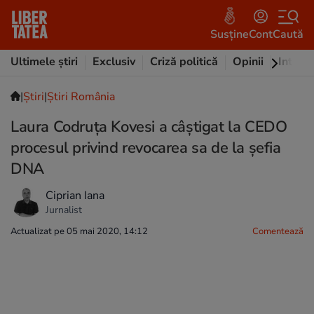
Susține
Cont
Caută
Ultimele știri
Exclusiv
Criză politică
Opinii
Intervi
|
Ştiri
|
Știri România
Laura Codruța Kovesi a câștigat la CEDO
procesul privind revocarea sa de la șefia
DNA
Ciprian Iana
Jurnalist
Actualizat pe 05 mai 2020, 14:12
Comentează