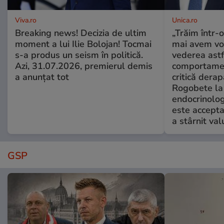
Viva.ro
Unica.ro
Breaking news! Decizia de ultim
„Trăim într-
moment a lui Ilie Bolojan! Tocmai
mai avem vo
s-a produs un seism în politică.
vederea astf
Azi, 31.07.2026, premierul demis
comportamen
a anunțat tot
critică derap
Rogobete la
endocrinolog
este accepta
a stârnit valu
GSP