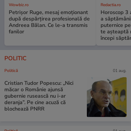
Wowbiz.ro
Redactia.ro
Petrișor Ruge, mesaj emoționant
Horoscop 3 
după despărțirea profesională de
a săptămânii
Andreea Bălan. Ce le-a transmis
puternice pe
fanilor
te așteaptă 
începi săptă
POLITIC
Politică
01 aug.
Cristian Tudor Popescu: „Nici
măcar o Românie ajunsă
gubernie rusească nu i-ar
deranja”. Pe cine acuză că
blochează PNRR