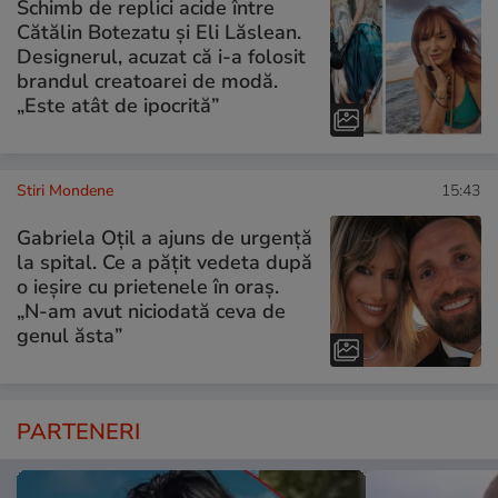
Schimb de replici acide între
Cătălin Botezatu și Eli Lăslean.
Designerul, acuzat că i-a folosit
brandul creatoarei de modă.
„Este atât de ipocrită”
Stiri Mondene
15:43
Gabriela Oțil a ajuns de urgență
la spital. Ce a pățit vedeta după
o ieșire cu prietenele în oraș.
„N-am avut niciodată ceva de
genul ăsta”
PARTENERI