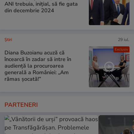
ANI trebuia, inițial, să fie gata
din decembrie 2024
Ştiri
29 iul.
Exclusiv
Diana Buzoianu acuză că
încearcă în zadar să intre în
audiență la procuroarea
generală a României: „Am
rămas șocată!”
PARTENERI