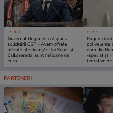
GSP.RO
GSP.RO
Guvernul Ungariei a răspuns
Pagube încă 
solicitării GSP » Avem cifrele
polivalenta 
oficiale ale finanțării lui Sepsi și
euro din Rom
Csikszereda: sunt milioane de
«specialiști»
euro
tentative de 
PARTENERI