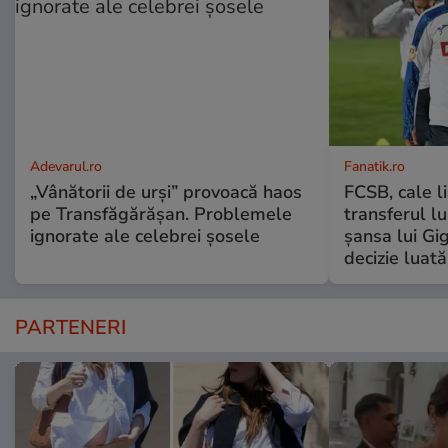
Adevarul.ro
Fanatik.ro
„Vânătorii de urși” provoacă haos
FCSB, cale l
pe Transfăgărășan. Problemele
transferul l
ignorate ale celebrei șosele
șansa lui Gi
decizie luat
PARTENERI