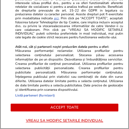
interesele si/sau profilul dvs., pentru a va oferi functionalitati aferente
retelelor de socializare si pentru a analiza traficul pe website. Beneficiati
ZiaruldeIasi.ro
Fanatik.ro
de drepturile prevazute de art. 15-22 din GDPR in legatura cu
prelucrarea datelor cu caracter personal. Aceste drepturi pot fi exercitate
Motivul interesant pentru care o
Decizie fără
prin modalitatea indicata
aici
. Prin click pe “ACCEPT TOATE”, acceptati
elevă din rural cu o medie de top
Peluza Nord
folosirea tuturor Tehnologiilor de tip Cookie, care implica inclusiv acceptul
dvs. cu privire la stocarea/accesarea informatiilor de catre Vendor-ii cu
la Evaluarea Națională a ales un
FCSB din Eu
care colaboram. Prin click pe “VREAU SA MODIFIC SETARILE
INDIVIDUAL” puteti schimba preferintele in mod individual, mai putin
liceu tehnologic. „Este o
la meciul cu 
cele legate de cookie strict necesare pentru functionarea website-ului.
nebuloasă și pentru noi”
Atât noi, cât și partenerii noștri prelucrăm datele pentru a oferi:
Măsurarea performanței reclamelor. Utilizarea profilurilor pentru
selectarea conținutului personalizat. Stocarea și/sau accesarea
informațiilor de pe un dispozitiv. Dezvoltarea și îmbunătățirea serviciilor.
Crearea profilurilor de conținut personalizat. Utilizarea profilurilor pentru
ULTIMELE ȘTIRI
selectarea publicității personalizate. Crearea profilurilor pentru
publicitate personalizată. Măsurarea performanței conținutului.
Înțelegerea publicului prin statistici sau combinații de date din surse
Știri Externe
20:19
diferite. Utilizarea datelor limitate pentru a selecta conținutul. Utilizarea
de date limitate pentru a selecta publicitatea. Date precise de geolocație
Misiunea navală a UE din Marea Mediterană a
și identificarea prin scanarea dispozitivului.
Listă parteneri (furnizori)
interceptat un petrolier din flota-fantomă a
Rusiei. Operațiunea a fost condusă de Italia
ACCEPT TOATE
VREAU SA MODIFIC SETARILE INDIVIDUAL
Opinii
19:59