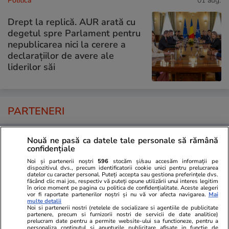
Politică
01 aug.
Drept la replică. AUR arată cu
degetul spre Parlament pentru
nepublicarea nici la cerere a
declarațiilor de avere ale
liderilor săi
PARTENERI
Nouă ne pasă ca datele tale personale să rămână
confidențiale
Noi și partenerii noștri
596
stocăm și/sau accesăm informații pe
dispozitivul dvs., precum identificatorii cookie unici pentru prelucrarea
datelor cu caracter personal. Puteți accepta sau gestiona preferințele dvs.
făcând clic mai jos, respectiv vă puteți opune utilizării unui interes legitim
în orice moment pe pagina cu politica de confidențialitate. Aceste alegeri
vor fi raportate partenerilor noștri și nu vă vor afecta navigarea.
Mai
multe detalii
Noi si partenerii nostri (retelele de socializare si agentiile de publicitate
partenere, precum si furnizorii nostri de servicii de date analitice)
prelucram date pentru a permite website-ului sa functioneze, pentru a
personaliza continutul si anunturile publicitare afisate in functie de