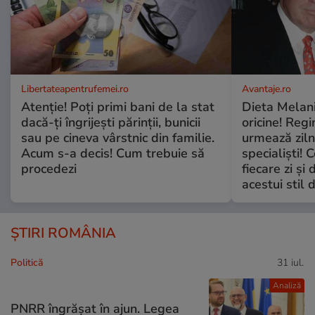
Libertateapentrufemei.ro
Avantaje.ro
Atenție! Poți primi bani de la stat
Dieta Melan
dacă-ți îngrijești părinții, bunicii
oricine! Regi
sau pe cineva vârstnic din familie.
urmează zilni
Acum s-a decis! Cum trebuie să
specialiști! 
procedezi
fiecare zi și 
acestui stil 
ȘTIRI ROMÂNIA
Politică
31 iul.
Analiză
PNRR îngrășat în ajun. Legea