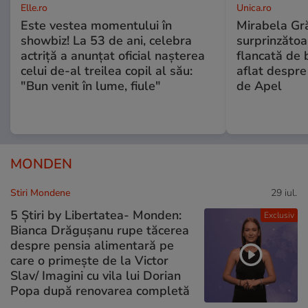
Elle.ro
Unica.ro
Este vestea momentului în
Mirabela Gră
showbiz! La 53 de ani, celebra
surprinzătoar
actriță a anunțat oficial nașterea
flancată de 
celui de-al treilea copil al său:
aflat despre
"Bun venit în lume, fiule"
de Apel
MONDEN
Stiri Mondene
29 iul.
5 Știri by Libertatea- Monden:
Exclusiv
Bianca Drăgușanu rupe tăcerea
despre pensia alimentară pe
care o primește de la Victor
Slav/ Imagini cu vila lui Dorian
Popa după renovarea completă