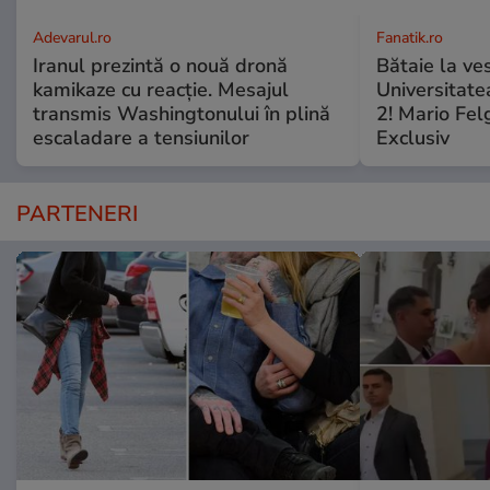
Adevarul.ro
Fanatik.ro
Iranul prezintă o nouă dronă
Bătaie la ve
kamikaze cu reacție. Mesajul
Universitate
transmis Washingtonului în plină
2! Mario Fel
escaladare a tensiunilor
Exclusiv
PARTENERI