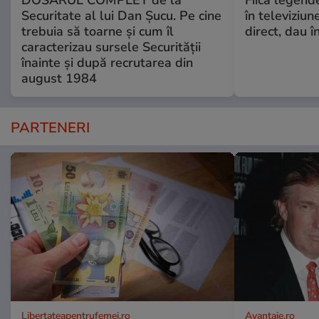
DOSARUL COMPLET de la
Fiica legende
Securitate al lui Dan Șucu. Pe cine
în televiziun
trebuia să toarne și cum îl
direct, dau î
caracterizau sursele Securității
înainte și după recrutarea din
august 1984
PARTENERI
Libertateapentrufemei.ro
Avantaje.ro