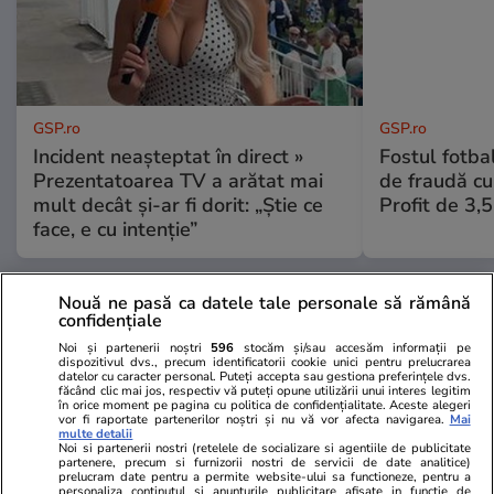
GSP.ro
GSP.ro
Incident neașteptat în direct »
Fostul fotba
Prezentatoarea TV a arătat mai
de fraudă cu 
mult decât și-ar fi dorit: „Știe ce
Profit de 3,
face, e cu intenție”
Nouă ne pasă ca datele tale personale să rămână
confidențiale
Noi și partenerii noștri
596
stocăm și/sau accesăm informații pe
dispozitivul dvs., precum identificatorii cookie unici pentru prelucrarea
datelor cu caracter personal. Puteți accepta sau gestiona preferințele dvs.
făcând clic mai jos, respectiv vă puteți opune utilizării unui interes legitim
în orice moment pe pagina cu politica de confidențialitate. Aceste alegeri
vor fi raportate partenerilor noștri și nu vă vor afecta navigarea.
Mai
multe detalii
Noi si partenerii nostri (retelele de socializare si agentiile de publicitate
partenere, precum si furnizorii nostri de servicii de date analitice)
prelucram date pentru a permite website-ului sa functioneze, pentru a
personaliza continutul si anunturile publicitare afisate in functie de