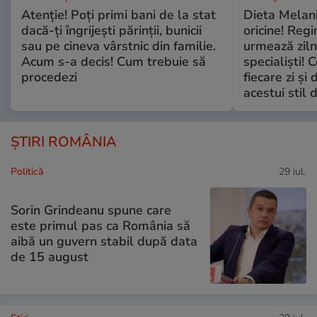
Atenție! Poți primi bani de la stat
Dieta Melan
dacă-ți îngrijești părinții, bunicii
oricine! Regi
sau pe cineva vârstnic din familie.
urmează zilni
Acum s-a decis! Cum trebuie să
specialiști! 
procedezi
fiecare zi și 
acestui stil 
ȘTIRI ROMÂNIA
Politică
29 iul.
Sorin Grindeanu spune care
este primul pas ca România să
aibă un guvern stabil după data
de 15 august