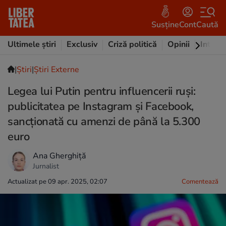
Susține
Cont
Caută
Ultimele știri
Exclusiv
Criză politică
Opinii
Intervi
|
Ştiri
|
Știri Externe
Legea lui Putin pentru influencerii ruși:
publicitatea pe Instagram și Facebook,
sancționată cu amenzi de până la 5.300
euro
Ana Gherghiță
Jurnalist
Actualizat pe 09 apr. 2025, 02:07
Comentează