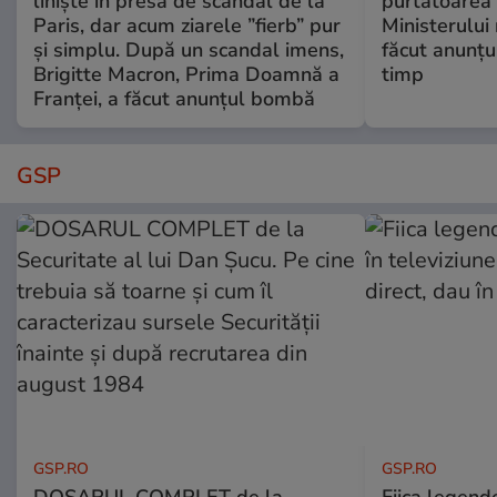
liniște în presa de scandal de la
purtătoarea 
Paris, dar acum ziarele ”fierb” pur
Ministerului
și simplu. După un scandal imens,
făcut anunțu
Brigitte Macron, Prima Doamnă a
timp
Franței, a făcut anunțul bombă
GSP
GSP.RO
GSP.RO