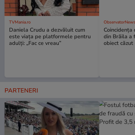
TVMania.ro
ObservatorNews
Daniela Crudu a dezvăluit cum
Coincidența d
este viața pe platformele pentru
din Brăila a 
adulți: „Fac ce vreau”
obiect căzut 
PARTENERI