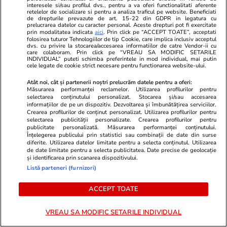
interesele si/sau profilul dvs., pentru a va oferi functionalitati aferente
retelelor de socializare si pentru a analiza traficul pe website. Beneficiati
de drepturile prevazute de art. 15-22 din GDPR in legatura cu
prelucrarea datelor cu caracter personal. Aceste drepturi pot fi exercitate
prin modalitatea indicata
aici
. Prin click pe “ACCEPT TOATE”, acceptati
folosirea tuturor Tehnologiilor de tip Cookie, care implica inclusiv acceptul
dvs. cu privire la stocarea/accesarea informatiilor de catre Vendor-ii cu
care colaboram. Prin click pe “VREAU SA MODIFIC SETARILE
INDIVIDUAL” puteti schimba preferintele in mod individual, mai putin
cele legate de cookie strict necesare pentru functionarea website-ului.
PARTENERI
Atât noi, cât și partenerii noștri prelucrăm datele pentru a oferi:
Măsurarea performanței reclamelor. Utilizarea profilurilor pentru
selectarea conținutului personalizat. Stocarea și/sau accesarea
informațiilor de pe un dispozitiv. Dezvoltarea și îmbunătățirea serviciilor.
Crearea profilurilor de conținut personalizat. Utilizarea profilurilor pentru
selectarea publicității personalizate. Crearea profilurilor pentru
publicitate personalizată. Măsurarea performanței conținutului.
Înțelegerea publicului prin statistici sau combinații de date din surse
diferite. Utilizarea datelor limitate pentru a selecta conținutul. Utilizarea
de date limitate pentru a selecta publicitatea. Date precise de geolocație
și identificarea prin scanarea dispozitivului.
Listă parteneri (furnizori)
ACCEPT TOATE
VREAU SA MODIFIC SETARILE INDIVIDUAL
Mediafax.ro
StirileKanalD.ro