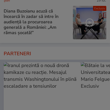
Ştiri
29 iul.
Exclusiv
Diana Buzoianu acuză că
încearcă în zadar să intre în
audiență la procuroarea
generală a României: „Am
rămas șocată!”
PARTENERI