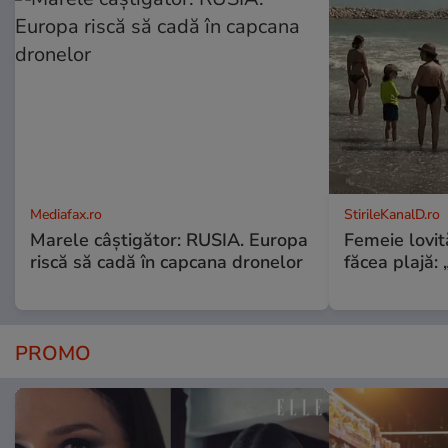
Mediafax.ro
StirileKanalD.ro
Marele câștigător: RUSIA. Europa
Femeie lovit
riscă să cadă în capcana dronelor
făcea plajă: „
PROMO