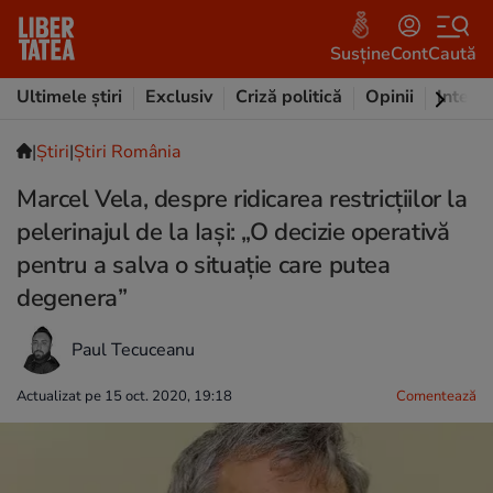
Susține
Cont
Caută
Ultimele știri
Exclusiv
Criză politică
Opinii
Intervi
|
Ştiri
|
Știri România
Marcel Vela, despre ridicarea restricțiilor la
pelerinajul de la Iași: „O decizie operativă
pentru a salva o situație care putea
degenera”
Paul Tecuceanu
Actualizat pe 15 oct. 2020, 19:18
Comentează