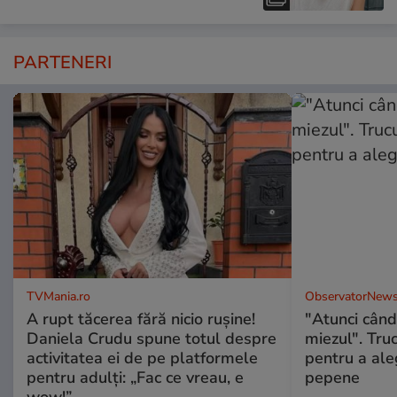
PARTENERI
TVMania.ro
ObservatorNews
A rupt tăcerea fără nicio rușine!
"Atunci când 
Daniela Crudu spune totul despre
miezul". Truc
activitatea ei de pe platformele
pentru a ale
pentru adulți: „Fac ce vreau, e
pepene
wow!”