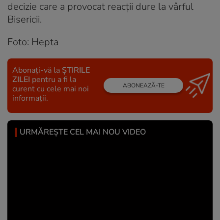
decizie care a provocat reacții dure la vârful
Bisericii.
Foto: Hepta
Abonați-vă la
ȘTIRILE
ZILEI
pentru a fi la
ABONEAZĂ-TE
curent cu cele mai noi
informații.
URMĂREȘTE CEL MAI NOU VIDEO