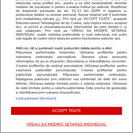
„Popularitatea orașului vine cu un
pași și schimb
interesele si/sau profilul dvs., pentru a va oferi functionalitati aferente
retelelor de socializare si pentru a analiza traficul pe website. Beneficiati
preț”
de drepturile prevazute de art. 15-22 din GDPR in legatura cu
prelucrarea datelor cu caracter personal. Aceste drepturi pot fi exercitate
prin modalitatea indicata
aici
. Prin click pe “ACCEPT TOATE”, acceptati
folosirea tuturor Tehnologiilor de tip Cookie, care implica inclusiv acceptul
dvs. cu privire la stocarea/accesarea informatiilor de catre Vendor-ii cu
care colaboram. Prin click pe “VREAU SA MODIFIC SETARILE
Vacanțe și Cultură
26 iul.
INDIVIDUAL” puteti schimba preferintele in mod individual, mai putin
cele legate de cookie strict necesare pentru functionarea website-ului.
Atât noi, cât și partenerii noștri prelucrăm datele pentru a oferi:
Care sunt lucrurile pe care le
Măsurarea performanței reclamelor. Utilizarea profilurilor pentru
selectarea conținutului personalizat. Stocarea și/sau accesarea
uităm cel mai des când plecăm
informațiilor de pe un dispozitiv. Dezvoltarea și îmbunătățirea serviciilor.
Crearea profilurilor de conținut personalizat. Utilizarea profilurilor pentru
în concediu
selectarea publicității personalizate. Crearea profilurilor pentru
publicitate personalizată. Măsurarea performanței conținutului.
Înțelegerea publicului prin statistici sau combinații de date din surse
diferite. Utilizarea datelor limitate pentru a selecta conținutul. Utilizarea
de date limitate pentru a selecta publicitatea. Date precise de geolocație
și identificarea prin scanarea dispozitivului.
Lifestyle
26 iul.
Listă parteneri (furnizori)
ACCEPT TOATE
Cum să gătești în 2 ore pentru
toată săptămâna – 5 idei de
VREAU SA MODIFIC SETARILE INDIVIDUAL
mese pentru 7 zile