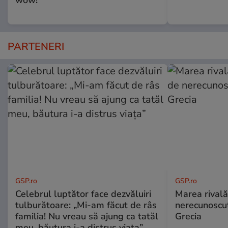
PARTENERI
GSP.ro
GSP.ro
Celebrul luptător face dezvăluiri
Marea rivală
tulburătoare: „Mi-am făcut de râs
nerecunoscut
familia! Nu vreau să ajung ca tatăl
Grecia
meu, băutura i-a distrus viața”