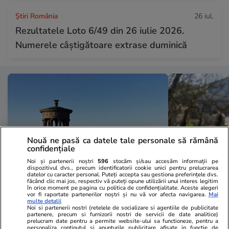
Știri România
26 iul.
Rezultatele Loto 6/49 din 26 iulie 2026.
Numerele câștigătoare extrase duminică
Nouă ne pasă ca datele tale personale să rămână
confidențiale
Noi și partenerii noștri
596
stocăm și/sau accesăm informații pe
dispozitivul dvs., precum identificatorii cookie unici pentru prelucrarea
datelor cu caracter personal. Puteți accepta sau gestiona preferințele dvs.
făcând clic mai jos, respectiv vă puteți opune utilizării unui interes legitim
în orice moment pe pagina cu politica de confidențialitate. Aceste alegeri
Vacanțe și Cultură
09:54
Vacanțe și Cultu
vor fi raportate partenerilor noștri și nu vă vor afecta navigarea.
Mai
multe detalii
Edinburgh introduce taxă turistică
Povestea cel
Noi si partenerii nostri (retelele de socializare si agentiile de publicitate
partenere, precum si furnizorii nostri de servicii de date analitice)
de 5% pentru vizitatori:
internațional
prelucram date pentru a permite website-ului sa functioneze, pentru a
personaliza continutul si anunturile publicitare afisate in functie de