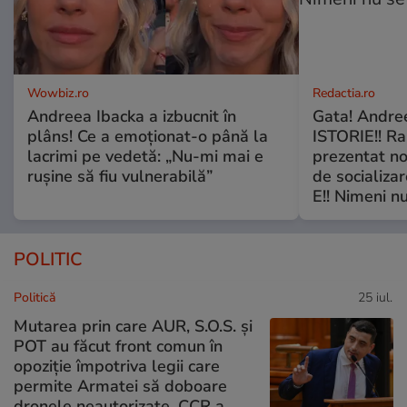
Wowbiz.ro
Redactia.ro
Andreea Ibacka a izbucnit în
Gata! Andre
plâns! Ce a emoționat-o până la
ISTORIE!! Ra
lacrimi pe vedetă: „Nu-mi mai e
prezentat no
rușine să fiu vulnerabilă”
de socializa
E!! Nimeni nu
POLITIC
Politică
25 iul.
Mutarea prin care AUR, S.O.S. și
POT au făcut front comun în
opoziție împotriva legii care
permite Armatei să doboare
dronele neautorizate. CCR a