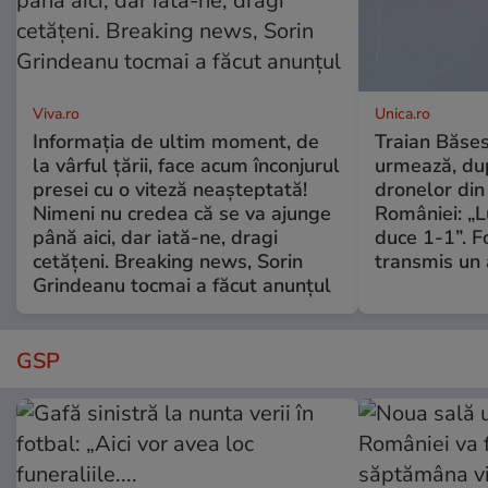
Viva.ro
Unica.ro
Informația de ultim moment, de
Traian Băses
la vârful țării, face acum înconjurul
urmează, du
presei cu o viteză neașteptată!
dronelor din 
Nimeni nu credea că se va ajunge
României: „L
până aici, dar iată-ne, dragi
duce 1-1”. F
cetățeni. Breaking news, Sorin
transmis un 
Grindeanu tocmai a făcut anunțul
GSP