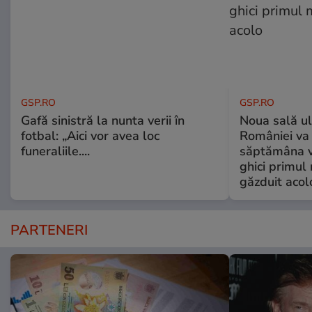
GSP.RO
GSP.RO
Gafă sinistră la nunta verii în
Noua sală u
fotbal: „Aici vor avea loc
României va 
funeraliile....
săptămâna vi
ghici primul 
găzduit acol
PARTENERI