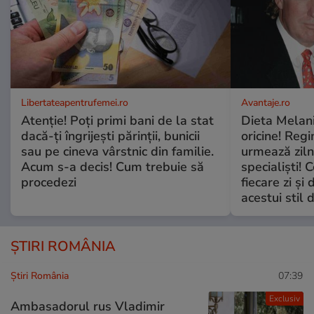
Libertateapentrufemei.ro
Avantaje.ro
Atenție! Poți primi bani de la stat
Dieta Melan
dacă-ți îngrijești părinții, bunicii
oricine! Regi
sau pe cineva vârstnic din familie.
urmează zilni
Acum s-a decis! Cum trebuie să
specialiști! 
procedezi
fiecare zi și 
acestui stil 
ȘTIRI ROMÂNIA
Știri România
07:39
Exclusiv
Ambasadorul rus Vladimir