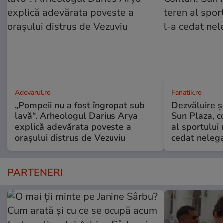
Adevarul.ro
Fanatik.ro
„Pompeii nu a fost îngropat sub
Dezvăluire şo
lavă“. Arheologul Darius Arya
Sun Plaza, c
explică adevărata poveste a
al sportului
orașului distrus de Vezuviu
cedat nelega
PARTENERI