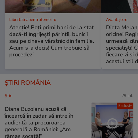
Libertateapentrufemei.ro
Avantaje.ro
Atenție! Poți primi bani de la stat
Dieta Melan
dacă-ți îngrijești părinții, bunicii
oricine! Regi
sau pe cineva vârstnic din familie.
urmează zilni
Acum s-a decis! Cum trebuie să
specialiști! 
procedezi
fiecare zi și 
acestui stil 
ȘTIRI ROMÂNIA
Ştiri
29 iul.
Exclusiv
Diana Buzoianu acuză că
încearcă în zadar să intre în
audiență la procuroarea
generală a României: „Am
rămas șocată!”