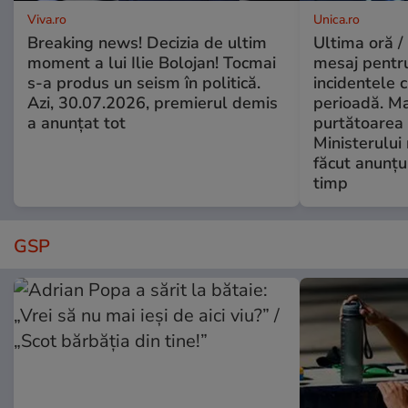
Viva.ro
Unica.ro
Breaking news! Decizia de ultim
Ultima oră /
moment a lui Ilie Bolojan! Tocmai
mesaj pentr
s-a produs un seism în politică.
incidentele 
Azi, 30.07.2026, premierul demis
perioadă. Ma
a anunțat tot
purtătoarea 
Ministerului
făcut anunțu
timp
GSP