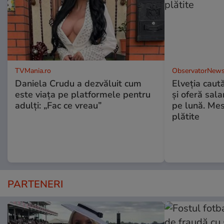
TVMania.ro
ObservatorNews
Daniela Crudu a dezvăluit cum
Elveția caut
este viața pe platformele pentru
și oferă sala
adulți: „Fac ce vreau”
pe lună. Mes
plătite
PARTENERI