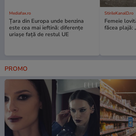
Mediafax.ro
StirileKanalD.ro
Țara din Europa unde benzina
Femeie lovit
este cea mai ieftină: diferențe
făcea plajă: „
uriașe față de restul UE
PROMO