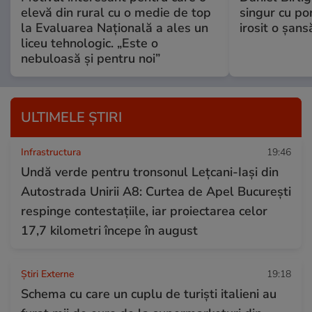
elevă din rural cu o medie de top
singur cu po
la Evaluarea Națională a ales un
irosit o șans
liceu tehnologic. „Este o
nebuloasă și pentru noi”
ULTIMELE ȘTIRI
Infrastructura
19:46
Undă verde pentru tronsonul Lețcani-Iași din
Autostrada Unirii A8: Curtea de Apel București
respinge contestațiile, iar proiectarea celor
17,7 kilometri începe în august
Știri Externe
19:18
Schema cu care un cuplu de turiști italieni au