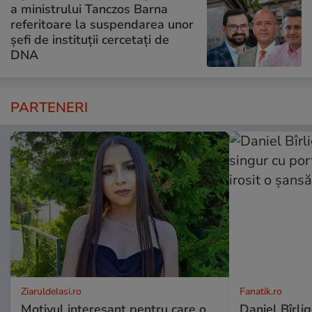
a ministrului Tanczos Barna
referitoare la suspendarea unor
șefi de instituții cercetați de
DNA
PARTENERI
ZiaruldeIasi.ro
Fanatik.ro
Motivul interesant pentru care o
Daniel Bîrlig