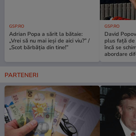
GSP.RO
GSP.RO
Adrian Popa a sărit la bătaie:
David Popovi
„Vrei să nu mai ieși de aici viu?” /
plus față de
„Scot bărbăția din tine!”
încă se schi
abordare dif
PARTENERI