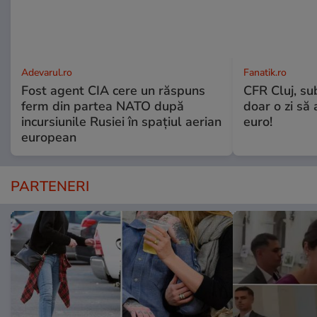
Adevarul.ro
Fanatik.ro
Fost agent CIA cere un răspuns
CFR Cluj, su
ferm din partea NATO după
doar o zi să
incursiunile Rusiei în spațiul aerian
euro!
european
PARTENERI