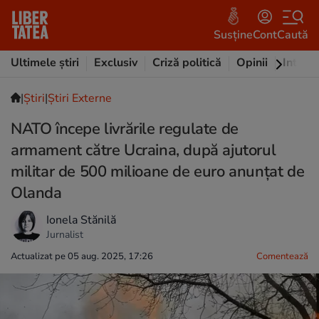
Susține
Cont
Caută
Ultimele știri
Exclusiv
Criză politică
Opinii
Intervi
|
Ştiri
|
Știri Externe
NATO începe livrările regulate de
armament către Ucraina, după ajutorul
militar de 500 milioane de euro anunțat de
Olanda
Ionela Stănilă
Jurnalist
Actualizat pe 05 aug. 2025, 17:26
Comentează