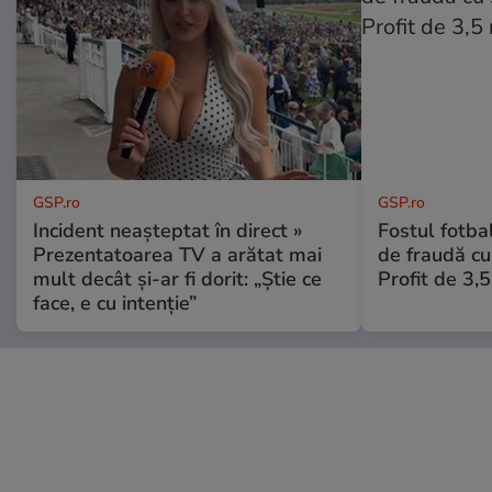
GSP.ro
GSP.ro
Incident neașteptat în direct »
Fostul fotba
Prezentatoarea TV a arătat mai
de fraudă cu 
mult decât și-ar fi dorit: „Știe ce
Profit de 3,
face, e cu intenție”