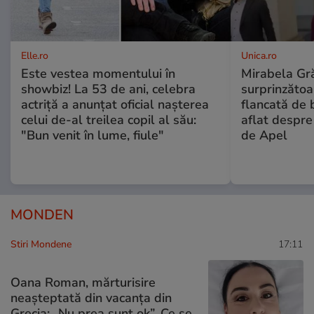
Elle.ro
Unica.ro
Este vestea momentului în
Mirabela Gră
showbiz! La 53 de ani, celebra
surprinzătoar
actriță a anunțat oficial nașterea
flancată de 
celui de-al treilea copil al său:
aflat despre
"Bun venit în lume, fiule"
de Apel
MONDEN
Stiri Mondene
17:11
Oana Roman, mărturisire
neașteptată din vacanța din
Grecia: „Nu prea sunt ok”. Ce se