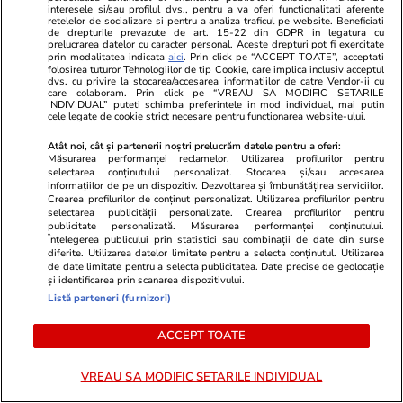
interesele si/sau profilul dvs., pentru a va oferi functionalitati aferente
retelelor de socializare si pentru a analiza traficul pe website. Beneficiati
TRENDING
de drepturile prevazute de art. 15-22 din GDPR in legatura cu
prelucrarea datelor cu caracter personal. Aceste drepturi pot fi exercitate
prin modalitatea indicata
aici
. Prin click pe “ACCEPT TOATE”, acceptati
folosirea tuturor Tehnologiilor de tip Cookie, care implica inclusiv acceptul
Educație
12:10
dvs. cu privire la stocarea/accesarea informatiilor de catre Vendor-ii cu
care colaboram. Prin click pe “VREAU SA MODIFIC SETARILE
Când începe şcoala în septembrie – structura
INDIVIDUAL” puteti schimba preferintele in mod individual, mai putin
cele legate de cookie strict necesare pentru functionarea website-ului.
anului şcolar 2026-2027
Atât noi, cât și partenerii noștri prelucrăm datele pentru a oferi:
Măsurarea performanței reclamelor. Utilizarea profilurilor pentru
selectarea conținutului personalizat. Stocarea și/sau accesarea
Stiri Mondene
11:34
informațiilor de pe un dispozitiv. Dezvoltarea și îmbunătățirea serviciilor.
Crearea profilurilor de conținut personalizat. Utilizarea profilurilor pentru
Mihai Onilă, fostul membru al trupei AXXA, a
selectarea publicității personalizate. Crearea profilurilor pentru
fost operat de urgență. Primele declarații ale
publicitate personalizată. Măsurarea performanței conținutului.
Înțelegerea publicului prin statistici sau combinații de date din surse
artistului
diferite. Utilizarea datelor limitate pentru a selecta conținutul. Utilizarea
de date limitate pentru a selecta publicitatea. Date precise de geolocație
și identificarea prin scanarea dispozitivului.
Listă parteneri (furnizori)
Știri Externe
08:19
Seceta extremă scoate la suprafață epave
ACCEPT TOATE
ascunse de zeci de ani în Dunăre. Au reapărut
VREAU SA MODIFIC SETARILE INDIVIDUAL
nave de război din 1944 și o barjă scufundată