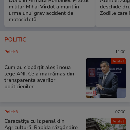
Doliu în Armata României. Pilotul
Atentie! Augu
militar Mihai Vîrdol a murit în
deschide dr
urma unui grav accident de
Zodiile care 
motocicletă
POLITIC
Politică
11:00
Analiză
Cum au ciopârțit aleșii noua
lege ANI. Ce a mai rămas din
transparența averilor
politicienilor
Politică
07:00
Caracatița cu iz penal din
Analiză
Agricultură. Rapida răzgândire