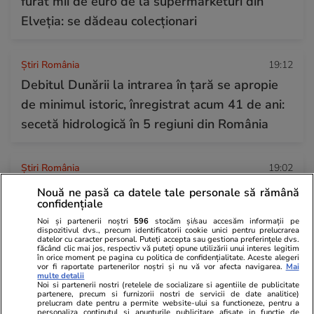
furat mii de euro de la supermarketuri din
Elveția: se dădeau colecționari
Știri România
19:12
Debitul Dunării la intrarea în țară se apropie
de minimul istoric, înregistrat acum 41 de ani:
secetă hidrologică în 5 regiuni din România
Știri România
19:02
Violențe la protestul fermierilor, în fața
Nouă ne pasă ca datele tale personale să rămână
confidențiale
sediului ANSVSA. Ce s-a stabilit la discuțiile
Noi și partenerii noștri
596
stocăm și/sau accesăm informații pe
cu Guvernul. Tanczos Barna anunță că se vor
dispozitivul dvs., precum identificatorii cookie unici pentru prelucrarea
datelor cu caracter personal. Puteți accepta sau gestiona preferințele dvs.
lua măsuri în privința conducerii ANSVSA
făcând clic mai jos, respectiv vă puteți opune utilizării unui interes legitim
în orice moment pe pagina cu politica de confidențialitate. Aceste alegeri
vor fi raportate partenerilor noștri și nu vă vor afecta navigarea.
Mai
multe detalii
Noi si partenerii nostri (retelele de socializare si agentiile de publicitate
Citește mai multe
partenere, precum si furnizorii nostri de servicii de date analitice)
prelucram date pentru a permite website-ului sa functioneze, pentru a
personaliza continutul si anunturile publicitare afisate in functie de