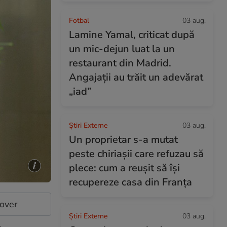
Fotbal
03 aug.
Lamine Yamal, criticat după
un mic-dejun luat la un
restaurant din Madrid.
Angajații au trăit un adevărat
„iad”
Știri Externe
03 aug.
Un proprietar s-a mutat
peste chiriașii care refuzau să
plece: cum a reușit să își
recupereze casa din Franța
cover
Știri Externe
03 aug.