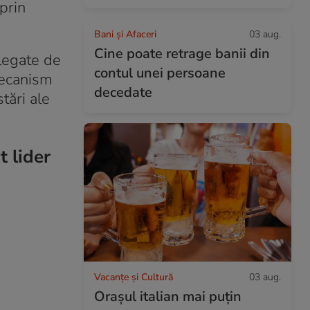
prin
Bani și Afaceri
03 aug.
Cine poate retrage banii din
 legate de
contul unei persoane
mecanism
decedate
tări ale
 lider
Vacanțe și Cultură
03 aug.
Orașul italian mai puțin