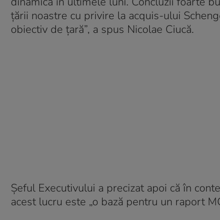
dinamică în ultimele luni. Concluzii foarte 
țării noastre cu privire la acquis-ului Sche
obiectiv de țară”, a spus Nicolae Ciucă.
Șeful Executivului a precizat apoi că în contex
acest lucru este „o bază pentru un raport M