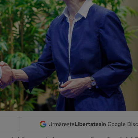
Urmărește
Libertatea
in Google Dis