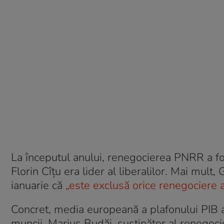
La începutul anului, renegocierea PNRR a fo
Florin Cîțu era lider al liberalilor. Mai mul
ianuarie că
„este exclusă orice renegociere
Concret, media europeană a plafonului PIB a
muncii, Marius Budăi, susținător al renegoc