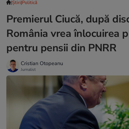
|
Ştiri
|
Politică
Premierul Ciucă, după dis
România vrea înlocuirea p
pentru pensii din PNRR
Cristian Otopeanu
Jurnalist