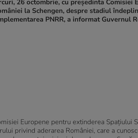
rcuri, 26 octombrie, cu preşedinta Comisiei 
âniei la Schengen, despre stadiul îndeplini
implementarea PNRR, a informat Guvernul R
omisiei Europene pentru extinderea Spațiului
arului privind aderarea României, care a cunos