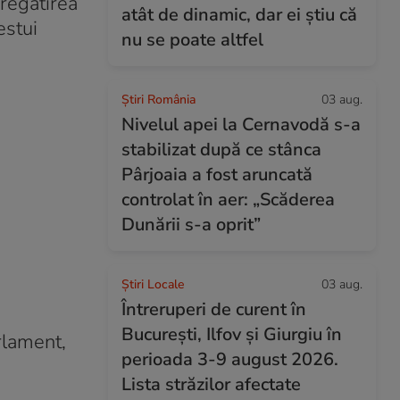
pregătirea
atât de dinamic, dar ei știu că
estui
nu se poate altfel
Știri România
03 aug.
Nivelul apei la Cernavodă s-a
stabilizat după ce stânca
Pârjoaia a fost aruncată
controlat în aer: „Scăderea
Dunării s-a oprit”
Știri Locale
03 aug.
Întreruperi de curent în
București, Ilfov și Giurgiu în
arlament,
perioada 3-9 august 2026.
Lista străzilor afectate