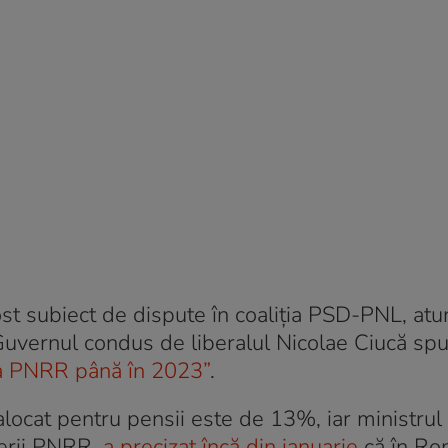
st subiect de dispute în coaliția PSD-PNL, atu
t, Guvernul condus de liberalul Nicolae Ciucă sp
 a PNRR până în 2023”
.
locat pentru pensii este de 13%, iar ministrul
ierii PNRR,
a precizat încă din ianuarie
că în Ro