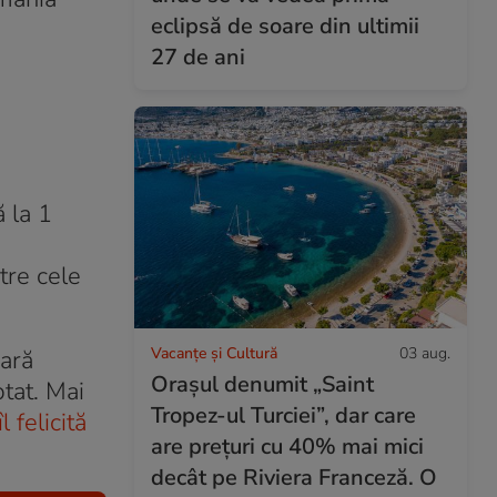
eclipsă de soare din ultimii
27 de ani
ă la 1
tre cele
Vacanțe și Cultură
03 aug.
eară
Orașul denumit „Saint
tat. Mai
Tropez-ul Turciei”, dar care
îl felicită
are prețuri cu 40% mai mici
decât pe Riviera Franceză. O