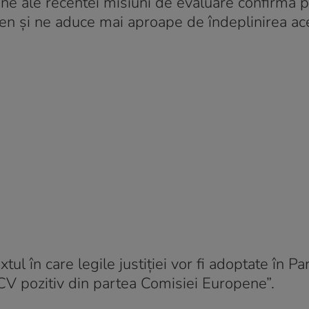
bune ale recentei misiuni de evaluare confirmă 
ngen și ne aduce mai aproape de îndeplinirea ac
tul în care legile justiției vor fi adoptate în P
CV pozitiv din partea Comisiei Europene”.