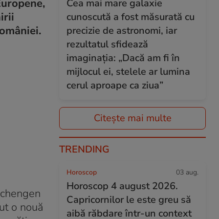
Europene,
Cea mai mare galaxie
rii
cunoscută a fost măsurată cu
omâniei.
precizie de astronomi, iar
rezultatul sfidează
imaginația: „Dacă am fi în
mijlocul ei, stelele ar lumina
cerul aproape ca ziua”
Citește mai multe
TRENDING
Horoscop
03 aug.
Horoscop 4 august 2026.
 Schengen
Capricornilor le este greu să
cut o nouă
aibă răbdare într-un context