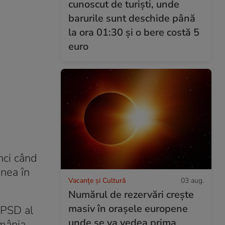
cunoscut de turiști, unde
barurile sunt deschide până
la ora 01:30 și o bere costă 5
euro
nci când
unea în
Vacanțe și Cultură
03 aug.
Numărul de rezervări crește
masiv în orașele europene
 PSD al
unde se va vedea prima
mânia