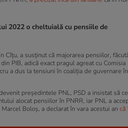
ui 2022 o cheltuială cu pensiile de
n Cîțu, a susținut că majorarea pensiilor, făcut
 din PIB, adică exact pragul agreat cu Comisia
ru a dus la tensiuni în coaliția de guvernare în
 devenit președintele PNL, PSD a insistat să c
ului alocat pensiilor în PNRR, iar PNL a accep
 Marcel Boloş, a declarat în vara acestui an
că 