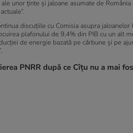
i ale unor ținte și jaloane asumate de România 
actuale”.
ontinua discuțiile cu Comisia asupra jaloanelor
nlocuirea plafonului de 9,4% din PIB cu un alt 
ducției de energie bazată pe cărbune și pe ajus
.
ierea PNRR după ce Cîțu nu a mai fost