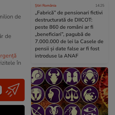
Știri România
14:25
„Fabrică” de pensionari fictivi
milion de
destructurată de DIICOT:
peste 860 de români ar fi
„beneficiari”, pagubă de
ăr de
7.000.000 de lei la Casele de
pensii și date false ar fi fost
urgenţă
introduse la ANAF
zitele în