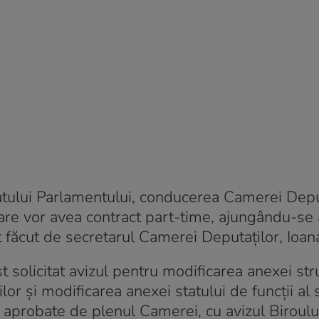
latului Parlamentului, conducerea Camerei Depu
care vor avea contract part-time, ajungându-se a
 făcut de secretarul Camerei Deputaţilor, Ioan
t solicitat avizul pentru modificarea anexei stru
or şi modificarea anexei statului de funcţii al s
 aprobate de plenul Camerei, cu avizul Biroulu