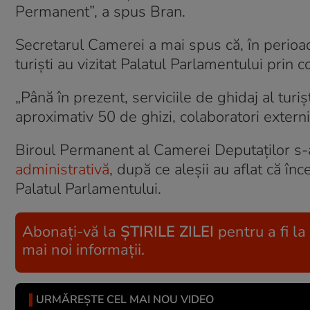
Permanent”, a spus Bran.
Secretarul Camerei a mai spus că, în perio
turişti au vizitat Palatul Parlamentului prin 
„Până în prezent, serviciile de ghidaj al tur
aproximativ 50 de ghizi, colaboratori extern
Biroul Permanent al Camerei Deputaților s-a 
administrativă
, după ce aleșii au aflat că în
Palatul Parlamentului.
Abonați-vă la
ȘTIRILE ZILEI
pentru a fi la
mai noi informații.
URMĂREȘTE CEL MAI NOU VIDEO