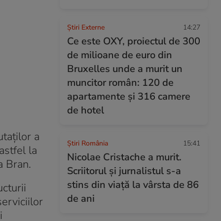
Știri Externe
14:27
Ce este OXY, proiectul de 300
de milioane de euro din
Bruxelles unde a murit un
muncitor român: 120 de
apartamente și 316 camere
de hotel
taților a
Știri România
15:41
stfel la
Nicolae Cristache a murit.
a Bran.
Scriitorul și jurnalistul s-a
stins din viață la vârsta de 86
cturii
de ani
erviciilor
i