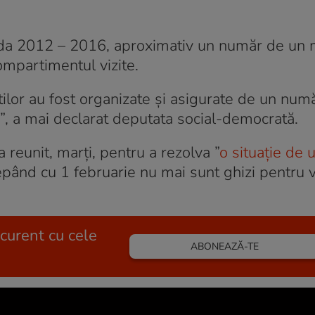
ada 2012 – 2016, aproximativ un număr de un 
compartimentul vizite.
iştilor au fost organizate şi asigurate de un num
i”, a mai declarat deputata social-democrată.
reunit, marți, pentru a rezolva ”
o situaţie de 
cepând cu 1 februarie nu mai sunt ghizi pentru vi
 curent cu cele
ABONEAZĂ-TE