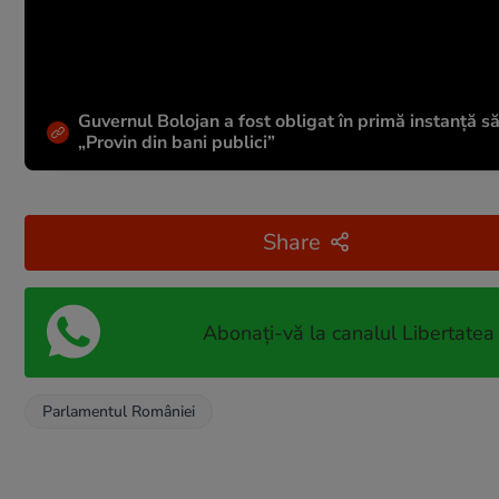
Guvernul Bolojan a fost obligat în primă instanță s
„Provin din bani publici”
Share
Abonați-vă la canalul Libertatea
Parlamentul României