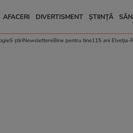
AFACERI
DIVERTISMENT
ȘTIINȚĂ
SĂN
Bani și Afaceri
Monden
Știri Știință
Știri 
Auto
Horoscop
Schimbări climati
Relații
Locuri de muncă
Muzică și Filme
Rețete
ogie
5 știri
Newslettere
Bine pentru tine
115 ani Elveția
Imobiliare.ro
Vacanțe și Cultură
Fructe
eJobs.ro
Îngriji