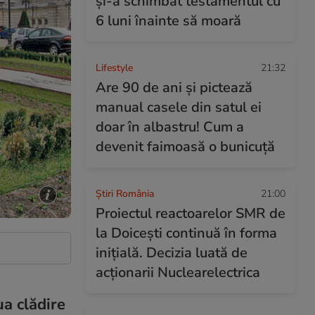
și-a schimbat testamentul cu
6 luni înainte să moară
Lifestyle
21:32
Are 90 de ani și pictează
manual casele din satul ei
doar în albastru! Cum a
devenit faimoasă o bunicuță
Știri România
21:00
Proiectul reactoarelor SMR de
la Doicești continuă în forma
inițială. Decizia luată de
acționarii Nuclearelectrica
ua clădire