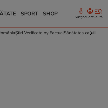
ĂTATE
SPORT
SHOP
Susține
Cont
Caută
Sănătate și Fitness
ce
 culinare
-România
Știri Verificate by Factual
Sănătatea ca stil de vi
 și legume
rea plantelor