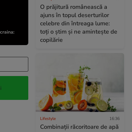
O prăjitură românească a
ajuns în topul deserturilor
celebre din întreaga lume:
toți o știm și ne amintește de
craina:
copilărie
i
Lifestyle
16:36
Combinaţii răcoritoare de apă