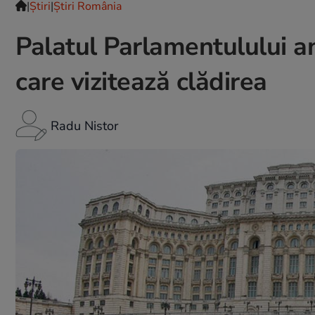
|
Ştiri
|
Știri România
Palatul Parlamentulului an
care vizitează clădirea
Radu Nistor