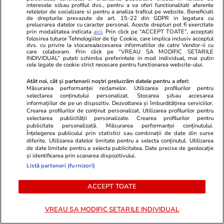
interesele si/sau profilul dvs., pentru a va oferi functionalitati aferente
retelelor de socializare si pentru a analiza traficul pe website. Beneficiati
de drepturile prevazute de art. 15-22 din GDPR in legatura cu
prelucrarea datelor cu caracter personal. Aceste drepturi pot fi exercitate
prin modalitatea indicata
aici
. Prin click pe “ACCEPT TOATE”, acceptati
folosirea tuturor Tehnologiilor de tip Cookie, care implica inclusiv acceptul
dvs. cu privire la stocarea/accesarea informatiilor de catre Vendor-ii cu
care colaboram. Prin click pe “VREAU SA MODIFIC SETARILE
INDIVIDUAL” puteti schimba preferintele in mod individual, mai putin
cele legate de cookie strict necesare pentru functionarea website-ului.
Atât noi, cât și partenerii noștri prelucrăm datele pentru a oferi:
Măsurarea performanței reclamelor. Utilizarea profilurilor pentru
selectarea conținutului personalizat. Stocarea și/sau accesarea
informațiilor de pe un dispozitiv. Dezvoltarea și îmbunătățirea serviciilor.
Crearea profilurilor de conținut personalizat. Utilizarea profilurilor pentru
selectarea publicității personalizate. Crearea profilurilor pentru
publicitate personalizată. Măsurarea performanței conținutului.
Înțelegerea publicului prin statistici sau combinații de date din surse
diferite. Utilizarea datelor limitate pentru a selecta conținutul. Utilizarea
de date limitate pentru a selecta publicitatea. Date precise de geolocație
și identificarea prin scanarea dispozitivului.
Listă parteneri (furnizori)
Abonați-vă la
ȘTIRILE
ACCEPT TOATE
ZILEI
pentru a fi la
ABONEAZĂ-TE
curent cu cele mai noi
informații.
VREAU SA MODIFIC SETARILE INDIVIDUAL