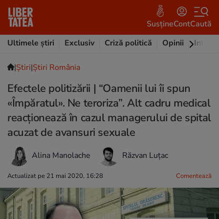
Susține
Cont
Caută
Ultimele știri
Exclusiv
Criză politică
Opinii
Intervi
|
Ştiri
|
Știri România
Efectele politizării | “Oamenii lui îi spun
«Împăratul». Ne teroriza”. Alt cadru medical
reacționează în cazul managerului de spital
acuzat de avansuri sexuale
Alina Manolache
Răzvan Luțac
Actualizat pe 21 mai 2020, 16:28
Comentează