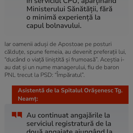
în serviciul CPU, aparținând
Ministerului Sănătății, fără
o minimă experiență la
capul bolnavului.
Iar oamenii aduși de Apostoae pe posturi
călduțe, spune femeia, au devenit preferații lui,
“ducând o viață liniștită și frumoasă”. Aceștia i-
au dat și un nume managerului, fiu de baron
PNL trecut la PSD: “Împăratul”.
Asistentă de la Spitalul Orășenesc Tg.
Neamț:
Au continuat angajările la
serviciul registratură de la
două angajate ajungând la