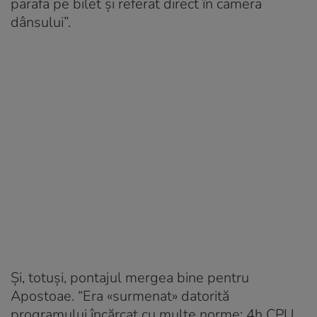
parafa pe bilet și referat direct în camera
dânsului”.
Și, totuși, pontajul mergea bine pentru
Apostoae. “Era «surmenat» datorită
programului încărcat cu multe norme: 4h CPU,