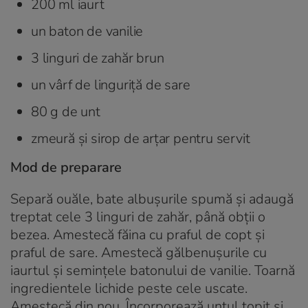
200 ml iaurt
un baton de vanilie
3 linguri de zahăr brun
un vârf de linguriță de sare
80 g de unt
zmeură și sirop de arțar pentru servit
Mod de preparare
Separă ouăle, bate albușurile spumă și adaugă
treptat cele 3 linguri de zahăr, până obții o
bezea. Amestecă făina cu praful de copt și
praful de sare. Amestecă gălbenușurile cu
iaurtul și semințele batonului de vanilie. Toarnă
ingredientele lichide peste cele uscate.
Amestecă din nou. Încorporează untul topit și