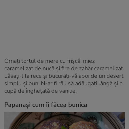
Ornaţi tortul de mere cu frişcă, miez
caramelizat de nucă şi fire de zahăr caramelizat.
Lăsaţi-l la rece şi bucuraţi-vă apoi de un desert
simplu şi bun. N-ar fi rău să adăugaţi lângă şi o
cupă de îngheţată de vanilie.
Papana
și cum îi făcea bunica