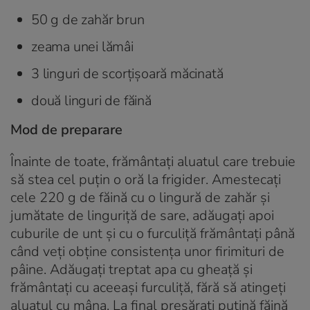
50 g de zahăr brun
zeama unei lămâi
3 linguri de scorţişoară măcinată
două linguri de făină
Mod de preparare
Înainte de toate, frământaţi aluatul care trebuie
să stea cel puţin o oră la frigider. Amestecaţi
cele 220 g de făină cu o lingură de zahăr şi
jumătate de linguriţă de sare, adăugaţi apoi
cuburile de unt şi cu o furculiţă frământaţi până
când veţi obţine consistenţa unor firimituri de
pâine. Adăugaţi treptat apa cu gheaţă şi
frământaţi cu aceeaşi furculiţă, fără să atingeţi
aluatul cu mâna. La final presăraţi puţină făină