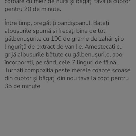
cotoare cu miez de nucă şi băgaţi tava la cuptor
pentru 20 de minute.
Între timp, pregătiţi pandişpanul. Bateţi
albuşurile spumă şi frecaţi bine de tot
gălbenuşurile cu 100 de grame de zahăr şi o
linguriţă de extract de vanilie. Amestecaţi cu
grijă albuşurile bătute cu gălbenuşurile, apoi
încorporaţi, pe rând, cele 7 linguri de făină.
Turnaţi compoziţia peste merele coapte scoase
din cuptor şi băgaţi din nou tava la copt pentru
35 de minute.