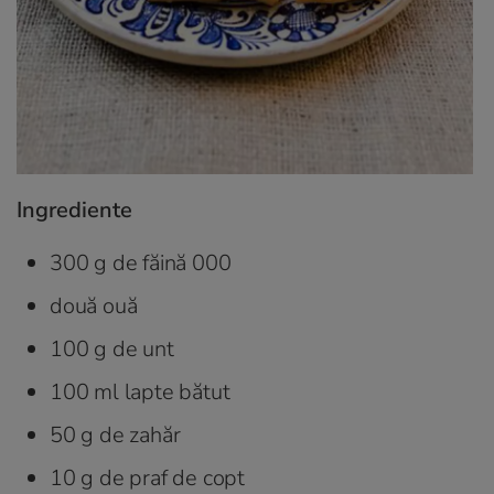
Ingrediente
300 g de făină 000
două ouă
100 g de unt
100 ml lapte bătut
50 g de zahăr
10 g de praf de copt