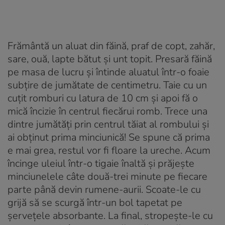
Frământă un aluat din făină, praf de copt, zahăr,
sare, ouă, lapte bătut și unt topit. Presară făină
pe masa de lucru și întinde aluatul într-o foaie
subțire de jumătate de centimetru. Taie cu un
cuțit romburi cu latura de 10 cm și apoi fă o
mică încizie în centrul fiecărui romb. Trece una
dintre jumătăți prin centrul tăiat al rombului și
ai obținut prima minciunică! Se spune că prima
e mai grea, restul vor fi floare la ureche. Acum
încinge uleiul într-o tigaie înaltă și prăjește
minciunelele câte două-trei minute pe fiecare
parte până devin rumene-aurii. Scoate-le cu
grijă să se scurgă într-un bol tapetat pe
șervețele absorbante. La final, stropește-le cu