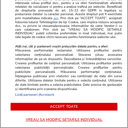
este accepta
interesele si/sau profilul dvs., pentru a va oferi functionalitati aferente
retelelor de socializare si pentru a analiza traficul pe website. Beneficiati
a stârnit valu
de drepturile prevazute de art. 15-22 din GDPR in legatura cu
prelucrarea datelor cu caracter personal. Aceste drepturi pot fi exercitate
prin modalitatea indicata
aici
. Prin click pe “ACCEPT TOATE”, acceptati
folosirea tuturor Tehnologiilor de tip Cookie, care implica inclusiv acceptul
dvs. cu privire la stocarea/accesarea informatiilor de catre Vendor-ii cu
GSP
care colaboram. Prin click pe “VREAU SA MODIFIC SETARILE
INDIVIDUAL” puteti schimba preferintele in mod individual, mai putin
cele legate de cookie strict necesare pentru functionarea website-ului.
Atât noi, cât și partenerii noștri prelucrăm datele pentru a oferi:
Măsurarea performanței reclamelor. Utilizarea profilurilor pentru
selectarea conținutului personalizat. Stocarea și/sau accesarea
informațiilor de pe un dispozitiv. Dezvoltarea și îmbunătățirea serviciilor.
Crearea profilurilor de conținut personalizat. Utilizarea profilurilor pentru
selectarea publicității personalizate. Crearea profilurilor pentru
publicitate personalizată. Măsurarea performanței conținutului.
Înțelegerea publicului prin statistici sau combinații de date din surse
diferite. Utilizarea datelor limitate pentru a selecta conținutul. Utilizarea
de date limitate pentru a selecta publicitatea. Date precise de geolocație
și identificarea prin scanarea dispozitivului.
Listă parteneri (furnizori)
GSP.RO
GSP.RO
ACCEPT TOATE
Luptătorul româno-austriac a
Pagube încă 
câștigat meciul și s-a trezit alături
polivalenta 
VREAU SA MODIFIC SETARILE INDIVIDUAL
de iubita lui în mijlocul a peste
euro din Rom