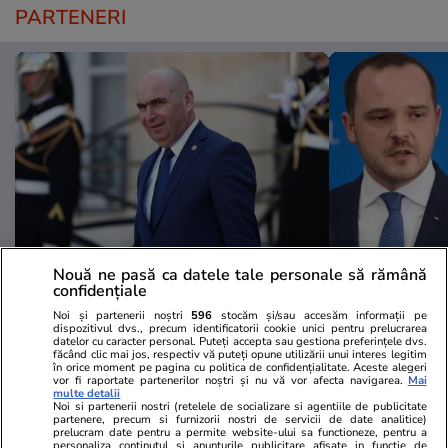
PARTENERI
Nouă ne pasă ca datele tale personale să rămână
Viva.ro
Unica.ro
confidențiale
Breaking news! Decizia de ultim
„Trăim într-
Noi și partenerii noștri
596
stocăm și/sau accesăm informații pe
moment a lui Ilie Bolojan! Tocmai
mai avem vo
dispozitivul dvs., precum identificatorii cookie unici pentru prelucrarea
datelor cu caracter personal. Puteți accepta sau gestiona preferințele dvs.
s-a produs un seism în politică.
vederea astf
făcând clic mai jos, respectiv vă puteți opune utilizării unui interes legitim
în orice moment pe pagina cu politica de confidențialitate. Aceste alegeri
Azi, 31.07.2026, premierul demis
comportamen
vor fi raportate partenerilor noștri și nu vă vor afecta navigarea.
Mai
a anunțat tot
critică derap
multe detalii
Noi si partenerii nostri (retelele de socializare si agentiile de publicitate
Rogobete la
partenere, precum si furnizorii nostri de servicii de date analitice)
prelucram date pentru a permite website-ului sa functioneze, pentru a
endocrinolog
personaliza continutul si anunturile publicitare afisate in functie de