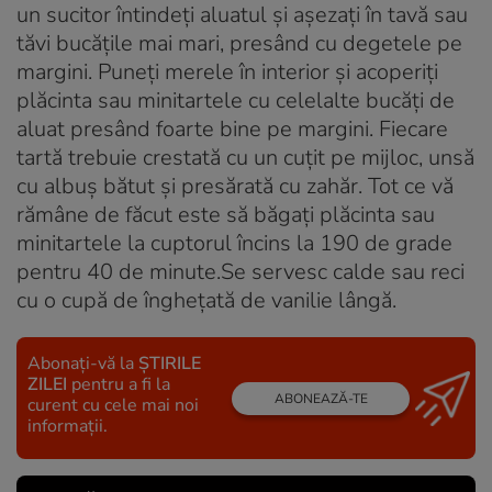
un sucitor întindeţi aluatul şi aşezaţi în tavă sau
tăvi bucăţile mai mari, presând cu degetele pe
margini. Puneţi merele în interior şi acoperiţi
plăcinta sau minitartele cu celelalte bucăţi de
aluat presând foarte bine pe margini. Fiecare
tartă trebuie crestată cu un cuţit pe mijloc, unsă
cu albuş bătut şi presărată cu zahăr. Tot ce vă
rămâne de făcut este să băgaţi plăcinta sau
minitartele la cuptorul încins la 190 de grade
pentru 40 de minute.Se servesc calde sau reci
cu o cupă de îngheţată de vanilie lângă.
Abonați-vă la
ȘTIRILE
ZILEI
pentru a fi la
ABONEAZĂ-TE
curent cu cele mai noi
informații.