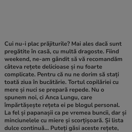
Cui nu-i plac prăjiturile? Mai ales dacă sunt
pregătite în casă, cu multă dragoste. Fiind
weekend, ne-am gândit să vă recomandăm
câteva rețete delicioase și nu foarte
complicate. Pentru că nu ne dorim să stați
toată ziua în bucătărie. Tortul copilăriei cu
mere și nuci se prepară repede. Nu o
spunem noi, ci Anca Lungu, care
împărtășește rețeta ei pe blogul personal.
La fel și papanașii ca pe vremea buncii, dar și
minciunelele cu miere și scorțișoară. Și lista
dulce continuă… Puteți găsi aceste rețete,