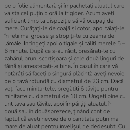
pe o folie alimentară şi împachetaţi aluatul care
va sta cel puţin o oră la frigider. Acum aveţi
suficient timp la dispoziţie să vă ocupaţi de
mere. Curăţaţi-le de coajă şi cotor, apoi tăiaţi-le
în felii mai groase şi stropiţi-le cu zeama de
lămâie. Încingeţi apoi o tigaie şi căliţi merele 5 –
6 minute. După ce s-au răcit, presăraţi-le cu
zahărul brun, scorţişoara şi cele două linguri de
făină şi amestecaţi-le bine. În cazul în care vă
hotărâţi să faceţi o singură plăcintă aveţi nevoie
de o tavă rotundă cu diametrul de 23 cm. Dacă
veţi face minitartele, pregătiţi 6 tăviţe pentru
minitarte cu diametrul de 10 cm. Ungeţi bine cu
unt tava sau tăvile, apoi împărţiţi aluatul, în
două sau în douăsprezece, ţinând cont de
faptul că aveţi nevoie de o cantitate puţin mai
mare de aluat pentru învelişul de dedesubt. Cu