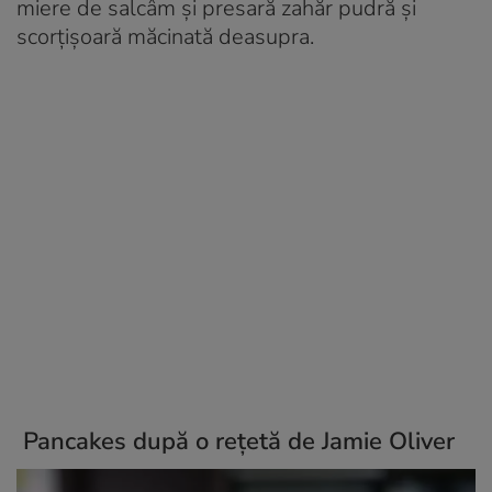
miere de salcâm și presară zahăr pudră și
scorțișoară măcinată deasupra.
Pancakes după o rețetă de Jamie Oliver