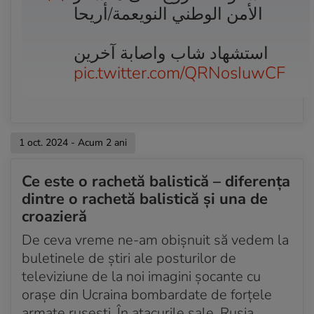
الأمن الوطني النويعمة/أريحا
استشهاد شاب واصابة آخرين
pic.twitter.com/QRNosIuwCF
1 oct. 2024 - Acum 2 ani
Ce este o rachetă balistică – diferenţa
dintre o rachetă balistică şi una de
croazieră
De ceva vreme ne-am obișnuit să vedem la
buletinele de știri ale posturilor de
televiziune de la noi imagini șocante cu
orașe din Ucraina bombardate de forțele
armate rusești. În atacurile sale, Rusia