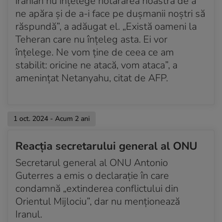
iranian nu înțelege hotărârea noastră de a
Atacul, lansat din ordinul ayatollahului suprem Ali
ne apăra și de a-i face pe dușmanii noștri să
Khamenei
răspundă”, a adăugat el. „Există oameni la
Teheran care nu înțeleg asta. Ei vor
Acum 2 ani
înțelege. Ne vom ține de ceea ce am
Joe Biden ordonă forțelor americane să intercepteze
rachetele balistice
stabilit: oricine ne atacă, vom ataca”, a
amenințat Netanyahu, citat de AFP.
Acum 2 ani
Armata israeliană spune că tirul de rachete din Iran
continuă
1 oct. 2024 - Acum 2 ani
Acum 2 ani
Gardienii Revoluției confirmă atacul
Reacția secretarului general al ONU
Acum 2 ani
Secretarul general al ONU Antonio
Peste o sută de rachete lansate spre Israel
Guterres a emis o declarație în care
condamnă „extinderea conflictului din
Orientul Mijlociu”, dar nu menționează
Iranul.