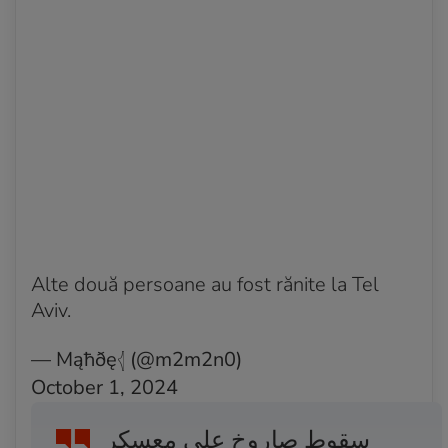
Alte două persoane au fost rănite la Tel
Aviv.
— Mąħðę𓂆 (@m2m2n0)
October 1, 2024
سقوط صاروخ على معسكر