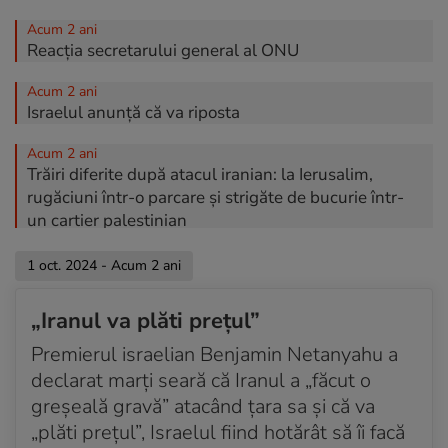
Acum 2 ani
Reacția secretarului general al ONU
Acum 2 ani
Israelul anunță că va riposta
Acum 2 ani
Trăiri diferite după atacul iranian: la Ierusalim,
rugăciuni într-o parcare și strigăte de bucurie într-
un cartier palestinian
Acum 2 ani
1 oct. 2024 - Acum 2 ani
Aeroportul internațional din Teheran suspendă
zborurile
„Iranul va plăti prețul”
Acum 2 ani
Premierul israelian Benjamin Netanyahu a
Gardienii Revoluției: un răspuns la asasinarea
declarat marți seară că Iranul a „făcut o
liderilor Hamas şi Hezbollah
greșeală gravă” atacând țara sa și că va
„plăti prețul”, Israelul fiind hotărât să îi facă
Acum 2 ani