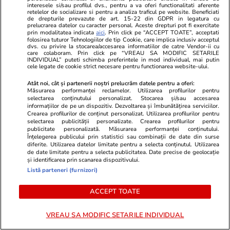
interesele si/sau profilul dvs., pentru a va oferi functionalitati aferente
retelelor de socializare si pentru a analiza traficul pe website. Beneficiati
de drepturile prevazute de art. 15-22 din GDPR in legatura cu
Gardienii Revoluției confirmă atacul
prelucrarea datelor cu caracter personal. Aceste drepturi pot fi exercitate
prin modalitatea indicata
aici
. Prin click pe “ACCEPT TOATE”, acceptati
folosirea tuturor Tehnologiilor de tip Cookie, care implica inclusiv acceptul
Gardienii Revoluţiei, trupele de elită ale
dvs. cu privire la stocarea/accesarea informatiilor de catre Vendor-ii cu
care colaboram. Prin click pe “VREAU SA MODIFIC SETARILE
regimului islamic de la Teheran, afirmă că
INDIVIDUAL” puteti schimba preferintele in mod individual, mai putin
cele legate de cookie strict necesare pentru functionarea website-ului.
au lansat zeci de rachete către Israel şi
avertizează că răspunsul va fi „şi mai
Atât noi, cât și partenerii noștri prelucrăm datele pentru a oferi:
Măsurarea performanței reclamelor. Utilizarea profilurilor pentru
zdrobitor” în cazul unei riposte, informează
selectarea conținutului personalizat. Stocarea și/sau accesarea
informațiilor de pe un dispozitiv. Dezvoltarea și îmbunătățirea serviciilor.
Reuters.
Crearea profilurilor de conținut personalizat. Utilizarea profilurilor pentru
selectarea publicității personalizate. Crearea profilurilor pentru
publicitate personalizată. Măsurarea performanței conținutului.
Înțelegerea publicului prin statistici sau combinații de date din surse
diferite. Utilizarea datelor limitate pentru a selecta conținutul. Utilizarea
de date limitate pentru a selecta publicitatea. Date precise de geolocație
1 oct. 2024 - Acum 2 ani
și identificarea prin scanarea dispozitivului.
Listă parteneri (furnizori)
Peste o sută de rachete lansate spre
ACCEPT TOATE
Israel
Potrivit unor publicații israeliene, iranienii au
VREAU SA MODIFIC SETARILE INDIVIDUAL
lansat peste 100 de rachete. Pe rețele