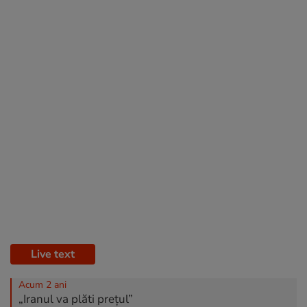
Live text
Acum 2 ani
„Iranul va plăti prețul”