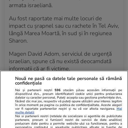
armata israeliană.
Au fost raportate mai multe locuri de
impact cu şrapnel sau cu rachete în Tel Aviv,
lângă Marea Moartă, în sud şi în regiunea
Sharon.
Magen David Adom, serviciul de urgenţă
israelian, spune că nu există deocamdată
informaţii că ar fi victime.
Nouă ne pasă ca datele tale personale să rămână
Eli Bin, şeful MDA, a confirmat că sunt trase
confidențiale
sute de rachete. „Nu avem deocadamdată
Noi și partenerii noștri
596
stocăm și/sau accesăm informații pe
dispozitivul dvs., precum identificatorii cookie unici pentru prelucrarea
informaţii despre răniţi”, a declarat el pentru
datelor cu caracter personal. Puteți accepta sau gestiona preferințele dvs.
făcând clic mai jos, respectiv vă puteți opune utilizării unui interes legitim
Canalul 12, potrivit
news.ro
.
în orice moment pe pagina cu politica de confidențialitate. Aceste alegeri
vor fi raportate partenerilor noștri și nu vă vor afecta navigarea.
Mai
multe detalii
Noi si partenerii nostri (retelele de socializare si agentiile de publicitate
partenere, precum si furnizorii nostri de servicii de date analitice)
prelucram date pentru a permite website-ului sa functioneze, pentru a
1 oct. 2024 - Acum 2 ani
personaliza continutul si anunturile publicitare afisate in functie de