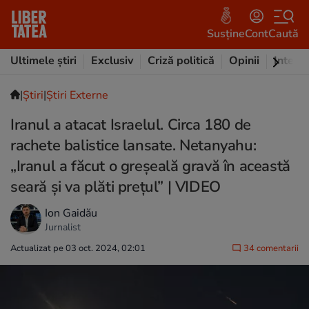
Susține
Cont
Caută
Ultimele știri
Exclusiv
Criză politică
Opinii
Intervi
|
Ştiri
|
Știri Externe
Iranul a atacat Israelul. Circa 180 de
rachete balistice lansate. Netanyahu:
„Iranul a făcut o greșeală gravă în această
seară și va plăti prețul” | VIDEO
Ion Gaidău
Jurnalist
Actualizat pe 03 oct. 2024, 02:01
34 comentarii